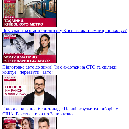
Чим славиться метрополітен у Києві та які таємниці приховує?
Підготовка авто до зими! Чи є ажіотаж на СТО та скільки
коштує "перевзути" авто?
Головне на ранок 6 листопада: Перші результати виборів у
США, Ракетна атака по Запоріжжю