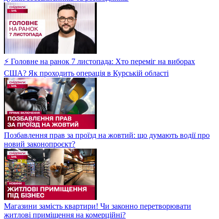
⚡ Головне на ранок 7 листопада: Хто переміг на виборах
США? Як проходить операція в Курській області
Позбавлення прав за проїзд на жовтий: що думають водії про
новий законопроєкт?
Магазини замість квартири! Чи законно перетворювати
житлові приміщення на комерційні?