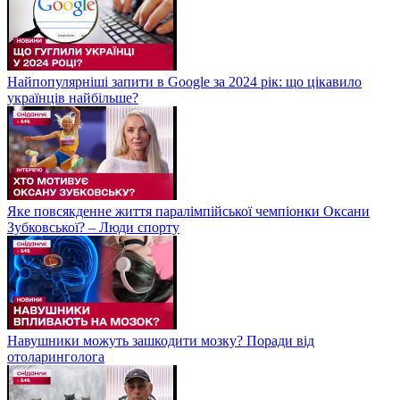
Найпопулярніші запити в Google за 2024 рік: що цікавило
українців найбільше?
Яке повсякденне життя паралімпійської чемпіонки Оксани
Зубковської? – Люди спорту
Навушники можуть зашкодити мозку? Поради від
отоларинголога