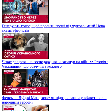
Генерують голос, щоб просити гроші від чужого імені! Нова
схема аферистів
Чекає два роки на господаря, який загинув на війні💔 Історія з
Черкащини, що розчулить кожного
Феномен Луїджі Манджоне: як підозрюваний у вбивстві став
народним героєм?