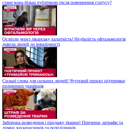
стане вона більш публічною після повернення статусу?
Осліпли через лікарську халатність! Недбалість офтальмологів
довела людей до інвалідності
Сильні слова для сильних людей! Чуттєвий проєкт підтримки
полонених українців
Заборона розведення і продажу тварин! Причини, штрафи та
думки зоозахисників та розплідників