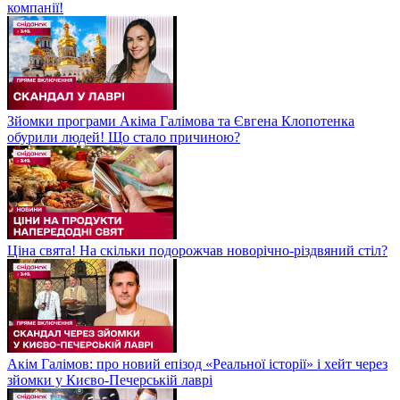
компанії!
Зйомки програми Акіма Галімова та Євгена Клопотенка
обурили людей! Що стало причиною?
Ціна свята! На скільки подорожчав новорічно-різдвяний стіл?
Акім Галімов: про новий епізод «Реальної історії» і хейт через
зйомки у Києво-Печерській лаврі