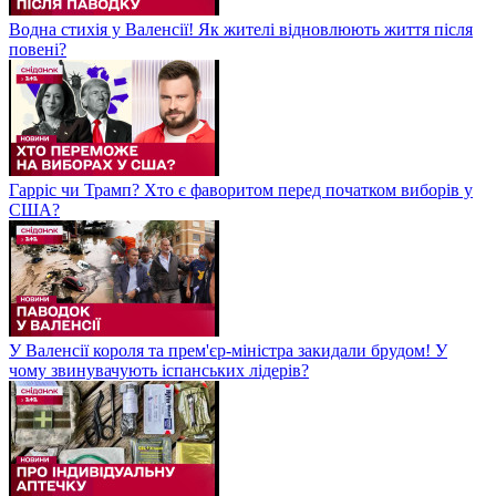
Водна стихія у Валенсії! Як жителі відновлюють життя після
повені?
Гарріс чи Трамп? Хто є фаворитом перед початком виборів у
США?
У Валенсії короля та прем'єр-міністра закидали брудом! У
чому звинувачують іспанських лідерів?