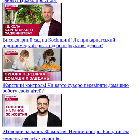
фіналу! Цікаво про спорт
Високогірний сад на Косівщині! Як прикарпатський
підприємець зберігає рідкісні фруктові дерева?
Жорсткий контроль! Чи варто суворо перевіряти домашню
роботу своїх дітей?
⚡Головне на ранок 30 жовтня: Нічний обстріл Росії, тисяча
гривень для всіх українців