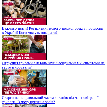
Важливо знати! Роз'яснення нового законопроєкту про дрова
в Україні! Кого можуть покарати?
Отруєння грибами з летальними наслідками! Які симптоми не
варто ігнорувати?
Скарги на неправильний час та локацію під час повітряної
тривоги! В чому причина збоїв?