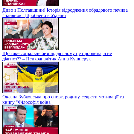
Диво з Полтавщини! Історія відродження обрядового печива
"панянок" | Зроблено в Україні
Що таке соціальне безпліддя і чому це проблема, а не
діагноз?? – Психоаналітик Анна Кушнерук
Оксана Зубковська про спорт, родину, секрети мотивації та
книгу "Філософія воїна"