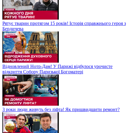
Рятує тварин протягом 15 років! Історія справжнього героя з
Бердичева
Відновлений Нотр-Дам! У Парижі відбулося урочисте
відкриття Собору Паризької Богоматері
3 роки люди живуть без ліфта! Як пришвидшити ремонт?