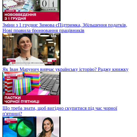
Зміни з 1 грудня: Зимова єПідтримка, Збільшення податків,
Нові правила бронювання працівників
Як Іван Марунич вивчає українську історію? Раджу книжку
Що треба знати, щоб вигідно скупитися під час чорної
п'ятниці?