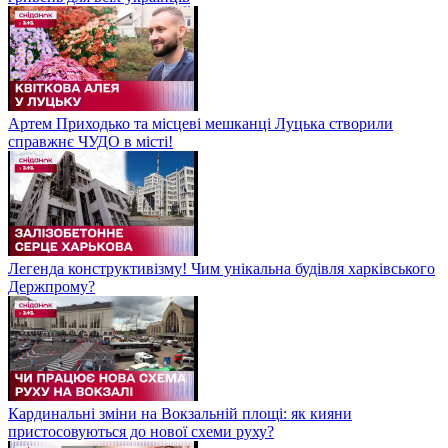
Артем Приходько та місцеві мешканці Луцька створили
справжнє ЧУДО в місті!
Легенда конструктивізму! Чим унікальна будівля харківського
Держпрому?
Кардинальні зміни на Вокзальній площі: як кияни
пристосовуються до нової схеми руху?