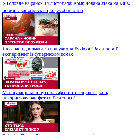
⚡ Головне на ранок 14 листопада: Комбінована атака на Київ,
новий законопроєкт про демобілізацію
Як сарана допомагає з пошуком вибухівки? Захопливий
експеримент із супернюхом комах
Маніпуляції на почуттях! Аферисти збирали гроші,
використовуючи фото військового!