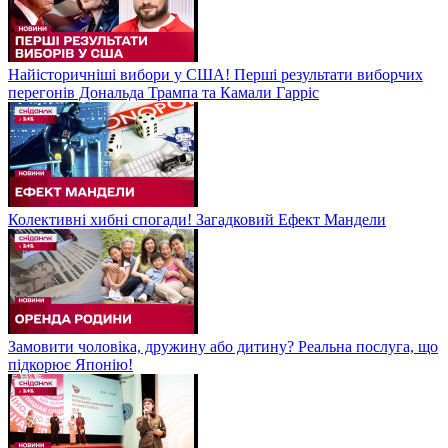
Найісторичніші вибори у США! Перші результати виборчих
перегонів Дональда Трампа та Камали Гарріс
Колективні хибні спогади! Загадковий Ефект Мандели
Замовити чоловіка, дружину або дитину? Реальна послуга, що
підкорює Японію!