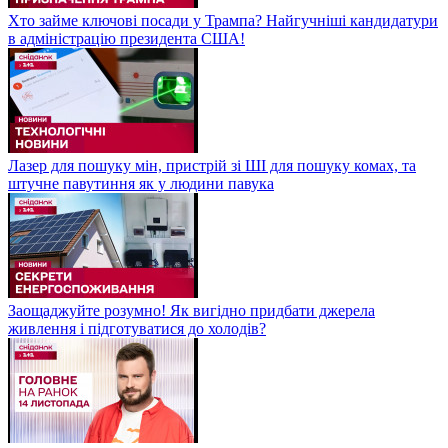
Хто займе ключові посади у Трампа? Найгучніші кандидатури
в адміністрацію президента США!
Лазер для пошуку мін, пристрій зі ШІ для пошуку комах, та
штучне павутиння як у людини павука
Заощаджуйте розумно! Як вигідно придбати джерела
живлення і підготуватися до холодів?