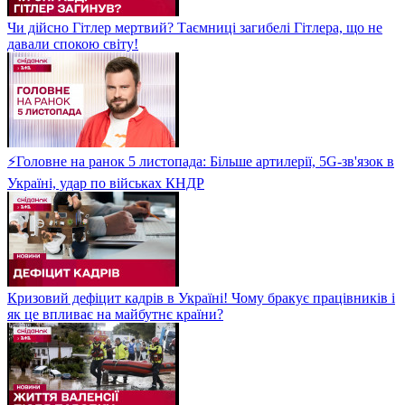
Чи дійсно Гітлер мертвий? Таємниці загибелі Гітлера, що не
давали спокою світу!
⚡Головне на ранок 5 листопада: Більше артилерії, 5G-зв'язок в
Україні, удар по військах КНДР
Кризовий дефіцит кадрів в Україні! Чому бракує працівників і
як це впливає на майбутнє країни?