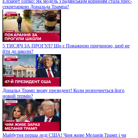
Елізабет Піпко: Як модель з радянським корінням стала прес-
секретаркою Дональда Трампа?
5 ТИСЯЧ ЗА ПРОГУЛ? Що є Поважною причиною, щоб не
йти до школи?
Дональд Трамп знову президент! Коли розпочнеться його
новий термін?
Майбутня перша леді США! Чим живе Меланія Трамп і чи