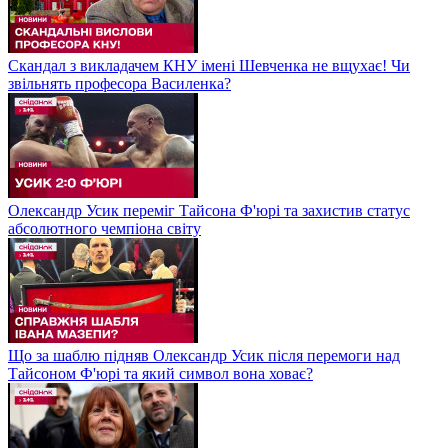
Скандал з викладачем КНУ імені Шевченка не вщухає! Чи
звільнять професора Василенка?
Олександр Усик переміг Тайсона Ф'юрі та захистив статус
абсолютного чемпіона світу
Що за шаблю підняв Олександр Усик після перемоги над
Тайсоном Ф'юрі та який символ вона ховає?