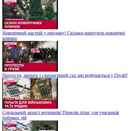
Новорічний настрій у продажу! Скільки коштують новорічні
ялинки
Протести, арешти і сльозогінний газ: що відбувається у Грузії?
Соціальний захист ветеранів! Перелік пільг для учасників
бойових дій