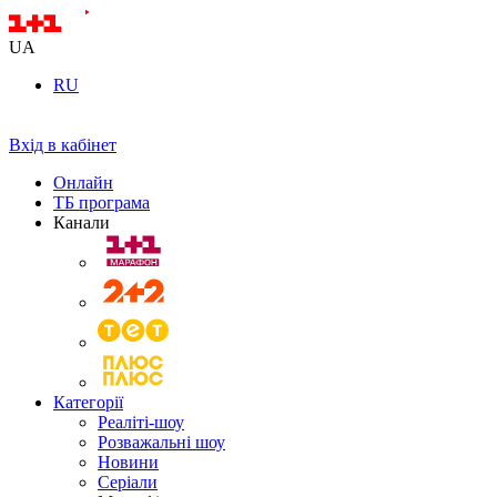
UA
RU
Вхід в кабінет
Онлайн
ТБ програма
Канали
Категорії
Реаліті-шоу
Розважальні шоу
Новини
Серіали