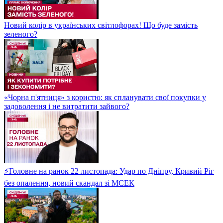
Новий колір в українських світлофорах! Що буде замість
зеленого?
«Чорна п'ятниця» з користю: як спланувати свої покупки у
задоволення і не витратити зайвого?
⚡Головне на ранок 22 листопада: Удар по Дніпру, Кривий Ріг
без опалення, новий скандал зі МСЕК