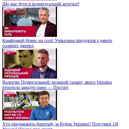
Що має бути в індивідуальній аптечці?
Крафтовий бізнес на солі! Унікальна продукція з давніх
соляних джерел
Валер'ян Підмогильний: великий талант, якого Україна
втратила занадто рано — Постаті
Хто продовжить боротьбу за Кубок України? Підсумки 1/8