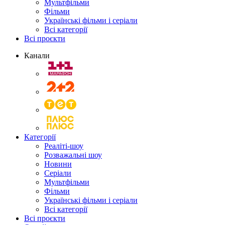
Мультфільми
Фільми
Українські фільми і серіали
Всі категорії
Всі проєкти
Канали
Категорії
Реаліті-шоу
Розважальні шоу
Новини
Серіали
Мультфільми
Фільми
Українські фільми і серіали
Всі категорії
Всі проєкти