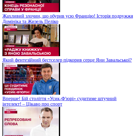
Жахливий злочин, що обурив усю Францію! Історія подружжя
Домініка та Жизель Пеліко
Який фентезійний бестселер підкорив серце Яни Завальської?
Вперше! Бій століття «Усик-Ф'юрі» судитиме штучний
інтелект! – Цікаво про спорт