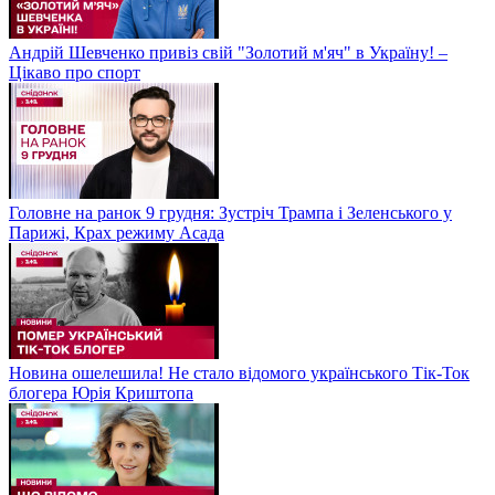
Андрій Шевченко привіз свій "Золотий м'яч" в Україну! –
Цікаво про спорт
Головне на ранок 9 грудня: Зустріч Трампа і Зеленського у
Парижі, Крах режиму Асада
Новина ошелешила! Не стало відомого українського Тік-Ток
блогера Юрія Криштопа