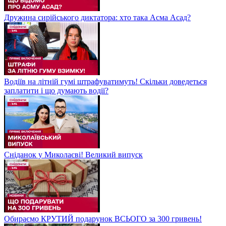
Дружина сирійського диктатора: хто така Асма Асад?
Водіїв на літній гумі штрафуватимуть! Скільки доведеться
заплатити і що думають водії?
Сніданок у Миколаєві! Великий випуск
Обираємо КРУТИЙ подарунок ВСЬОГО за 300 гривень!