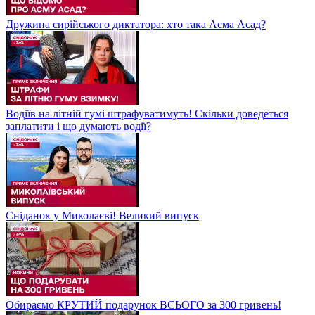
Дружина сирійського диктатора: хто така Асма Асад?
Водіїв на літній гумі штрафуватимуть! Скільки доведеться
заплатити і що думають водії?
Сніданок у Миколаєві! Великий випуск
Обираємо КРУТИЙ подарунок ВСЬОГО за 300 гривень!