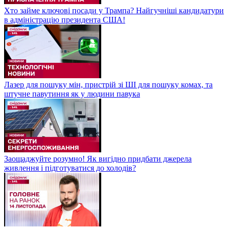
Хто займе ключові посади у Трампа? Найгучніші кандидатури
в адміністрацію президента США!
Лазер для пошуку мін, пристрій зі ШІ для пошуку комах, та
штучне павутиння як у людини павука
Заощаджуйте розумно! Як вигідно придбати джерела
живлення і підготуватися до холодів?