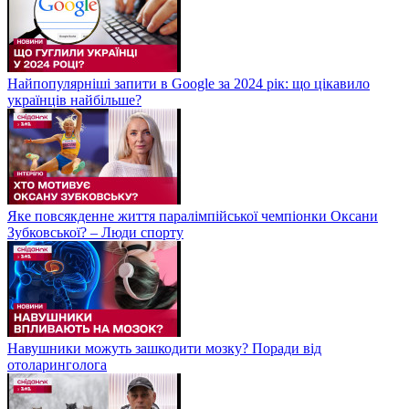
Найпопулярніші запити в Google за 2024 рік: що цікавило
українців найбільше?
Яке повсякденне життя паралімпійської чемпіонки Оксани
Зубковської? – Люди спорту
Навушники можуть зашкодити мозку? Поради від
отоларинголога