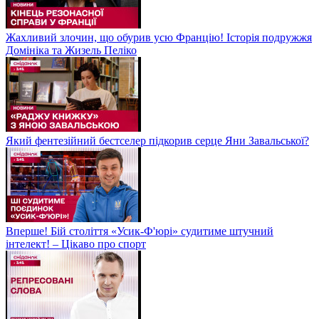
Жахливий злочин, що обурив усю Францію! Історія подружжя
Домініка та Жизель Пеліко
Який фентезійний бестселер підкорив серце Яни Завальської?
Вперше! Бій століття «Усик-Ф'юрі» судитиме штучний
інтелект! – Цікаво про спорт