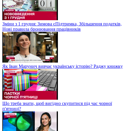
Зміни з 1 грудня: Зимова єПідтримка, Збільшення податків,
Нові правила бронювання працівників
Як Іван Марунич вивчає українську історію? Раджу книжку
Що треба знати, щоб вигідно скупитися під час чорної
п'ятниці?