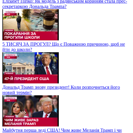
Елізабет Піпко: Як модель з радянським корінням стала прес-
секретаркою Дональда Трампа?
5 ТИСЯЧ ЗА ПРОГУЛ? Що є Поважною причиною, щоб не
йти до школи?
Дональд Трамп знову президент! Коли розпочнеться його
новий термін?
Майбутня перша леді США! Чим живе Меланія Трамп і чи