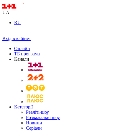
UA
RU
Вхід в кабінет
Онлайн
ТБ програма
Канали
Категорії
Реаліті-шоу
Розважальні шоу
Новини
Серіали