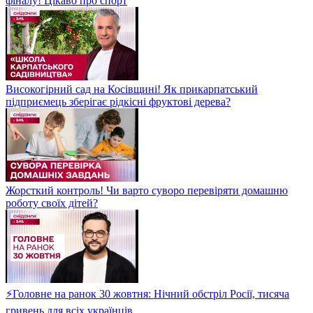
фіналу! Цікаво про спорт
Високогірний сад на Косівщині! Як прикарпатський
підприємець зберігає рідкісні фруктові дерева?
Жорсткий контроль! Чи варто суворо перевіряти домашню
роботу своїх дітей?
⚡Головне на ранок 30 жовтня: Нічний обстріл Росії, тисяча
гривень для всіх українців