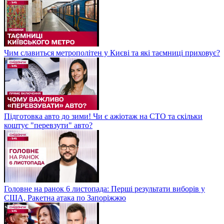
Чим славиться метрополітен у Києві та які таємниці приховує?
Підготовка авто до зими! Чи є ажіотаж на СТО та скільки
коштує "перевзути" авто?
Головне на ранок 6 листопада: Перші результати виборів у
США, Ракетна атака по Запоріжжю