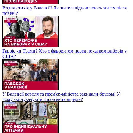
Водна стихія у Валенсії! Як жителі відновлюють життя після
повені?
Гарріс чи Трамп? Хто є фаворитом перед початком виборів у
США?
У Валенсії короля та прем'єр-міністра закидали брудом! У
чому звинувачують іспанських лідерів?