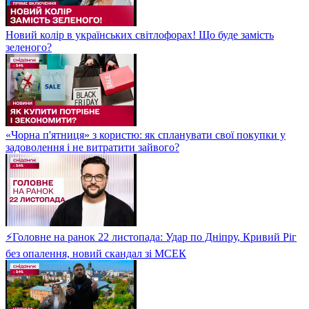
Новий колір в українських світлофорах! Що буде замість
зеленого?
«Чорна п'ятниця» з користю: як спланувати свої покупки у
задоволення і не витратити зайвого?
⚡Головне на ранок 22 листопада: Удар по Дніпру, Кривий Ріг
без опалення, новий скандал зі МСЕК