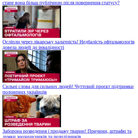
стане вона більш публічною після повернення статусу?
Осліпли через лікарську халатність! Недбалість офтальмологів
довела людей до інвалідності
Сильні слова для сильних людей! Чуттєвий проєкт підтримки
полонених українців
Заборона розведення і продажу тварин! Причини, штрафи та
думки зоозахисників та розплідників