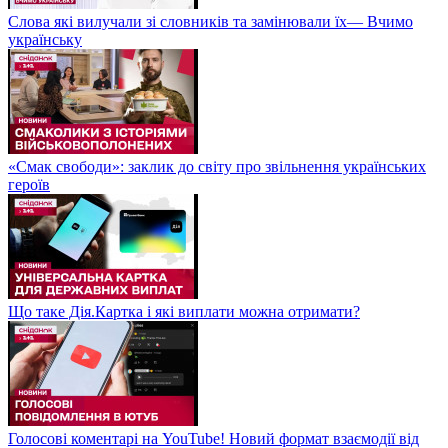
Слова які вилучали зі словників та замінювали їх— Вчимо
українську
«Смак свободи»: заклик до світу про звільнення українських
героїв
Що таке Дія.Картка і які виплати можна отримати?
Голосові коментарі на YouTube! Новий формат взаємодії від