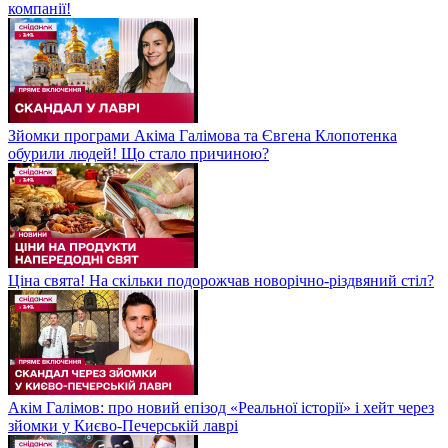
компанії!
Зйомки програми Акіма Галімова та Євгена Клопотенка
обурили людей! Що стало причиною?
Ціна свята! На скільки подорожчав новорічно-різдвяний стіл?
Акім Галімов: про новий епізод «Реальної історії» і хейт через
зйомки у Києво-Печерській лаврі