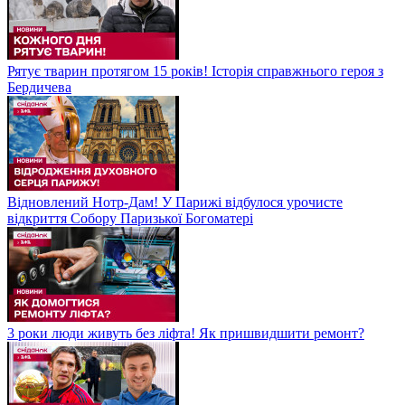
Рятує тварин протягом 15 років! Історія справжнього героя з
Бердичева
Відновлений Нотр-Дам! У Парижі відбулося урочисте
відкриття Собору Паризької Богоматері
3 роки люди живуть без ліфта! Як пришвидшити ремонт?