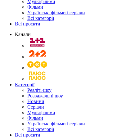
Мультфільми
Фільми
Українські фільми і серіали
Всі категорії
Всі проєкти
Канали
Категорії
Реаліті-шоу
Розважальні шоу
Новини
Серіали
Мультфільми
Фільми
Українські фільми і серіали
Всі категорії
Всі проєкти