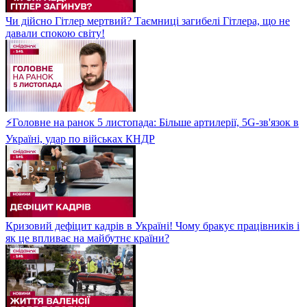
Чи дійсно Гітлер мертвий? Таємниці загибелі Гітлера, що не
давали спокою світу!
⚡Головне на ранок 5 листопада: Більше артилерії, 5G-зв'язок в
Україні, удар по військах КНДР
Кризовий дефіцит кадрів в Україні! Чому бракує працівників і
як це впливає на майбутнє країни?