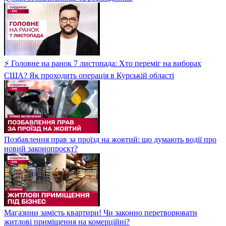
⚡ Головне на ранок 7 листопада: Хто переміг на виборах
США? Як проходить операція в Курській області
Позбавлення прав за проїзд на жовтий: що думають водії про
новий законопроєкт?
Магазини замість квартири! Чи законно перетворювати
житлові приміщення на комерційні?