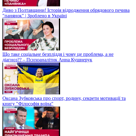
Диво з Полтавщини! Історія відродження обрядового печива
"панянок" | Зроблено в Україні
Що таке соціальне безпліддя і чому це проблема, а не
діагноз?? – Психоаналітик Анна Кушнерук
Оксана Зубковська про спорт, родину, секрети мотивації та
книгу "Філософія воїна"