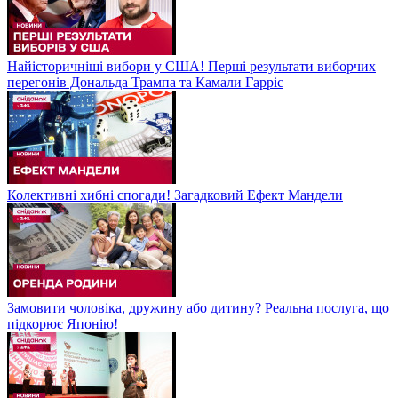
Найісторичніші вибори у США! Перші результати виборчих
перегонів Дональда Трампа та Камали Гарріс
Колективні хибні спогади! Загадковий Ефект Мандели
Замовити чоловіка, дружину або дитину? Реальна послуга, що
підкорює Японію!