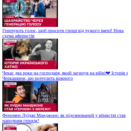
Генерують голос, щоб просити гроші від чужого імені! Нова
схема аферистів
Чекає два роки на господаря, який загинув на війні💔 Історія з
Черкащини, що розчулить кожного
Феномен Луїджі Манджоне: як підозрюваний у вбивстві став
народним героєм?