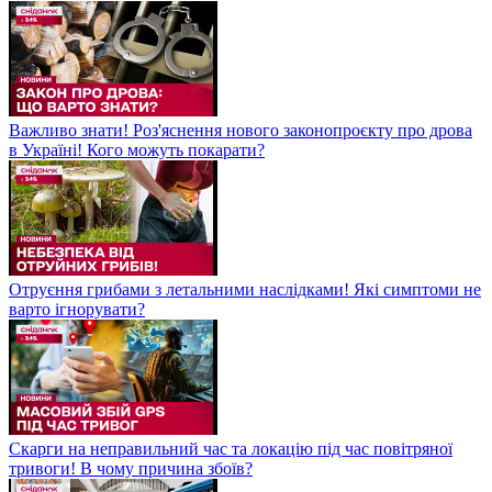
Важливо знати! Роз'яснення нового законопроєкту про дрова
в Україні! Кого можуть покарати?
Отруєння грибами з летальними наслідками! Які симптоми не
варто ігнорувати?
Скарги на неправильний час та локацію під час повітряної
тривоги! В чому причина збоїв?