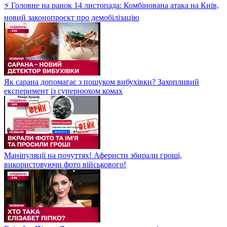
⚡ Головне на ранок 14 листопада: Комбінована атака на Київ,
новий законопроєкт про демобілізацію
Як сарана допомагає з пошуком вибухівки? Захопливий
експеримент із супернюхом комах
Маніпуляції на почуттях! Аферисти збирали гроші,
використовуючи фото військового!