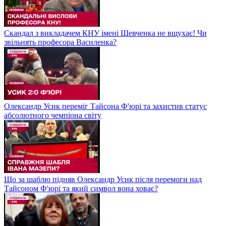
Скандал з викладачем КНУ імені Шевченка не вщухає! Чи
звільнять професора Василенка?
Олександр Усик переміг Тайсона Ф'юрі та захистив статус
абсолютного чемпіона світу
Що за шаблю підняв Олександр Усик після перемоги над
Тайсоном Ф'юрі та який символ вона ховає?