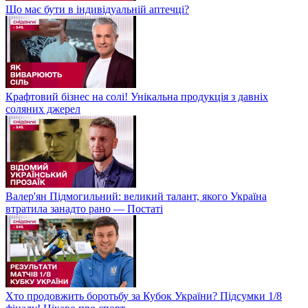
Що має бути в індивідуальній аптечці?
Крафтовий бізнес на солі! Унікальна продукція з давніх
соляних джерел
Валер'ян Підмогильний: великий талант, якого Україна
втратила занадто рано — Постаті
Хто продовжить боротьбу за Кубок України? Підсумки 1/8