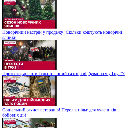
Новорічний настрій у продажу! Скільки коштують новорічні
ялинки
Протести, арешти і сльозогінний газ: що відбувається у Грузії?
Соціальний захист ветеранів! Перелік пільг для учасників
бойових дій