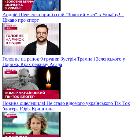
Андрій Шевченко привіз свій "Золотий м'яч" в Україну! –
Цікаво про спорт
Головне на ранок 9 грудня: Зустріч Трампа і Зеленського у
Парижі, Крах режиму Асада
Новина ошелешила! Не стало відомого українського Тік-Ток
блогера Юрія Криштопа