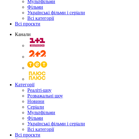
Мультфільми
Фільми
Українські фільми і серіали
Всі категорії
Всі проєкти
Канали
Категорії
Реаліті-шоу
Розважальні шоу
Новини
Серіали
Мультфільми
Фільми
Українські фільми і серіали
Всі категорії
Всі проєкти