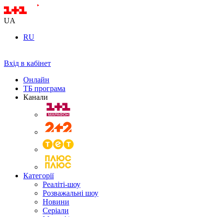
UA
RU
Вхід в кабінет
Онлайн
ТБ програма
Канали
Категорії
Реаліті-шоу
Розважальні шоу
Новини
Серіали