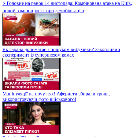
⚡ Головне на ранок 14 листопада: Комбінована атака на Київ,
новий законопроєкт про демобілізацію
Як сарана допомагає з пошуком вибухівки? Захопливий
експеримент із супернюхом комах
Маніпуляції на почуттях! Аферисти збирали гроші,
використовуючи фото військового!