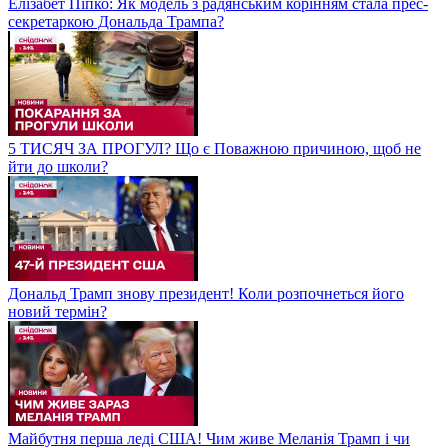
Елізабет Піпко: Як модель з радянським корінням стала прес-
секретаркою Дональда Трампа?
5 ТИСЯЧ ЗА ПРОГУЛ? Що є Поважною причиною, щоб не
йти до школи?
Дональд Трамп знову президент! Коли розпочнеться його
новий термін?
Майбутня перша леді США! Чим живе Меланія Трамп і чи