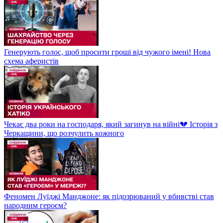
Генерують голос, щоб просити гроші від чужого імені! Нова
схема аферистів
Чекає два роки на господаря, який загинув на війні💔 Історія з
Черкащини, що розчулить кожного
Феномен Луїджі Манджоне: як підозрюваний у вбивстві став
народним героєм?