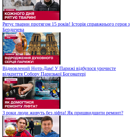
Рятує тварин протягом 15 років! Історія справжнього героя з
Бердичева
Відновлений Нотр-Дам! У Парижі відбулося урочисте
відкриття Собору Паризької Богоматері
3 роки люди живуть без ліфта! Як пришвидшити ремонт?