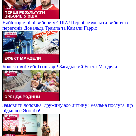
Найісторичніші вибори у США! Перші результати виборчих
перегонів Дональда Трампа та Камали Гарріс
Колективні хибні спогади! Загадковий Ефект Мандели
Замовити чоловіка, дружину або дитину? Реальна послуга, що
підкорює Японію!