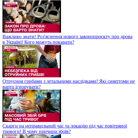
Важливо знати! Роз'яснення нового законопроєкту про дрова
в Україні! Кого можуть покарати?
Отруєння грибами з летальними наслідками! Які симптоми не
варто ігнорувати?
Скарги на неправильний час та локацію під час повітряної
тривоги! В чому причина збоїв?