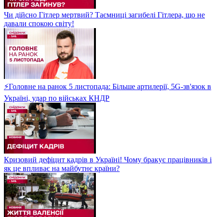
Чи дійсно Гітлер мертвий? Таємниці загибелі Гітлера, що не
давали спокою світу!
⚡Головне на ранок 5 листопада: Більше артилерії, 5G-зв'язок в
Україні, удар по військах КНДР
Кризовий дефіцит кадрів в Україні! Чому бракує працівників і
як це впливає на майбутнє країни?