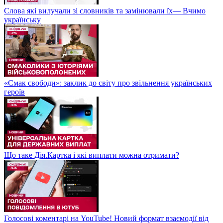
Слова які вилучали зі словників та замінювали їх— Вчимо
українську
«Смак свободи»: заклик до світу про звільнення українських
героїв
Що таке Дія.Картка і які виплати можна отримати?
Голосові коментарі на YouTube! Новий формат взаємодії від