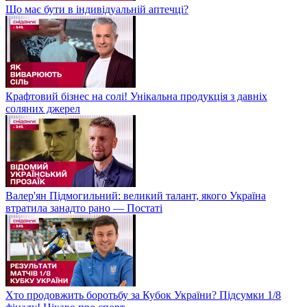
Що має бути в індивідуальній аптечці?
Крафтовий бізнес на солі! Унікальна продукція з давніх
соляних джерел
Валер'ян Підмогильний: великий талант, якого Україна
втратила занадто рано — Постаті
Хто продовжить боротьбу за Кубок України? Підсумки 1/8