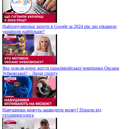
Найпопулярніші запити в Google за 2024 рік: що цікавило
українців найбільше?
Яке повсякденне життя паралімпійської чемпіонки Оксани
Зубковської? – Люди спорту
Навушники можуть зашкодити мозку? Поради від
отоларинголога