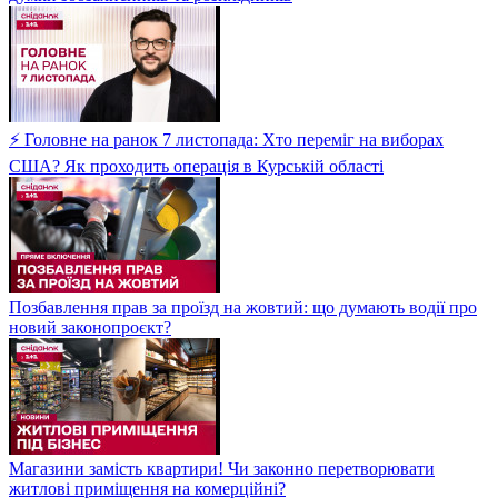
⚡ Головне на ранок 7 листопада: Хто переміг на виборах
США? Як проходить операція в Курській області
Позбавлення прав за проїзд на жовтий: що думають водії про
новий законопроєкт?
Магазини замість квартири! Чи законно перетворювати
житлові приміщення на комерційні?