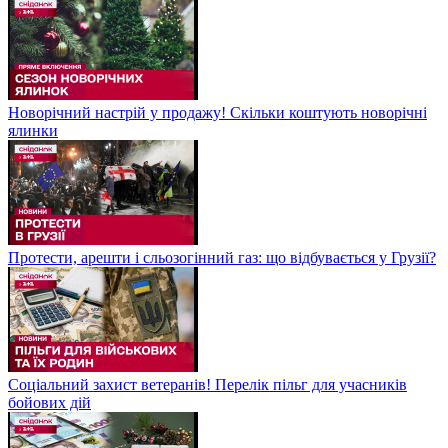
Новорічний настрій у продажу! Скільки коштують новорічні
ялинки
Протести, арешти і сльозогінний газ: що відбувається у Грузії?
Соціальний захист ветеранів! Перелік пільг для учасників
бойових дій