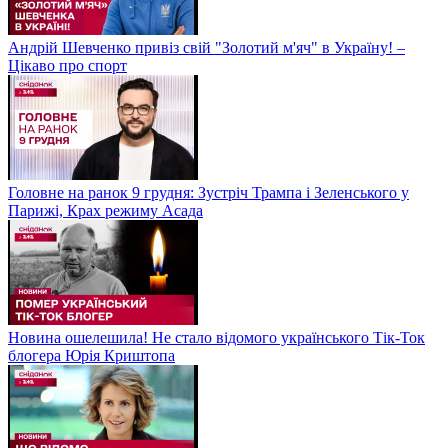
Андрій Шевченко привіз свій "Золотий м'яч" в Україну! –
Цікаво про спорт
Головне на ранок 9 грудня: Зустріч Трампа і Зеленського у
Парижі, Крах режиму Асада
Новина ошелешила! Не стало відомого українського Тік-Ток
блогера Юрія Криштопа