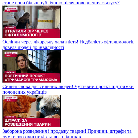
стане вона більш публічною після повернення статусу?
Осліпли через лікарську халатність! Недбалість офтальмологів
довела людей до інвалідності
Сильні слова для сильних людей! Чуттєвий проєкт підтримки
полонених українців
Заборона розведення і продажу тварин! Причини, штрафи та
думки зоозахисників та розплідників