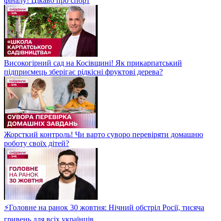
фіналу! Цікаво про спорт
Високогірний сад на Косівщині! Як прикарпатський
підприємець зберігає рідкісні фруктові дерева?
Жорсткий контроль! Чи варто суворо перевіряти домашню
роботу своїх дітей?
⚡Головне на ранок 30 жовтня: Нічний обстріл Росії, тисяча
гривень для всіх українців