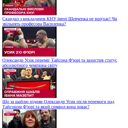
Скандал з викладачем КНУ імені Шевченка не вщухає! Чи
звільнять професора Василенка?
Олександр Усик переміг Тайсона Ф'юрі та захистив статус
абсолютного чемпіона світу
Що за шаблю підняв Олександр Усик після перемоги над
Тайсоном Ф'юрі та який символ вона ховає?