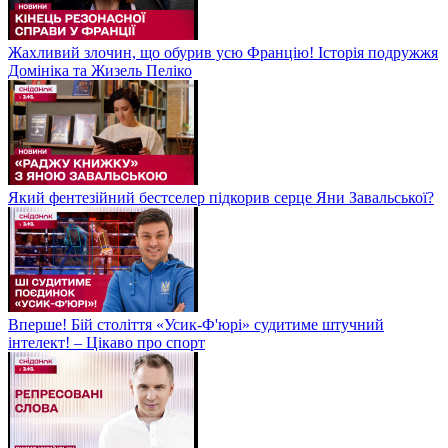
Жахливий злочин, що обурив усю Францію! Історія подружжя
Домініка та Жизель Пеліко
Який фентезійний бестселер підкорив серце Яни Завальської?
Вперше! Бій століття «Усик-Ф'юрі» судитиме штучний
інтелект! – Цікаво про спорт