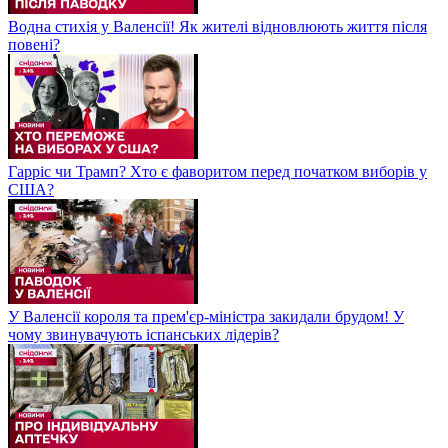
Водна стихія у Валенсії! Як жителі відновлюють життя після
повені?
Гарріс чи Трамп? Хто є фаворитом перед початком виборів у
США?
У Валенсії короля та прем'єр-міністра закидали брудом! У
чому звинувачують іспанських лідерів?