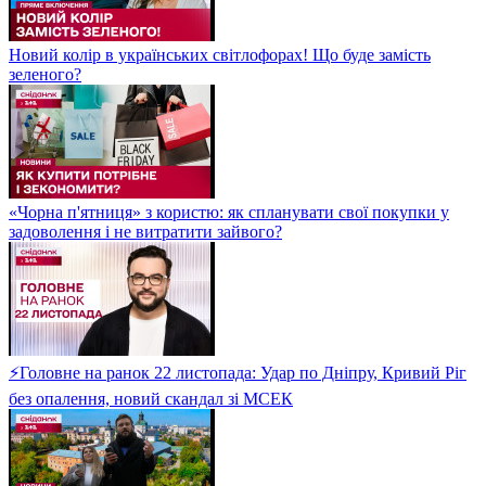
Новий колір в українських світлофорах! Що буде замість
зеленого?
«Чорна п'ятниця» з користю: як спланувати свої покупки у
задоволення і не витратити зайвого?
⚡Головне на ранок 22 листопада: Удар по Дніпру, Кривий Ріг
без опалення, новий скандал зі МСЕК