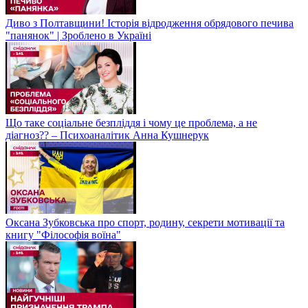
Диво з Полтавщини! Історія відродження обрядового печива
"панянок" | Зроблено в Україні
Що таке соціальне безпліддя і чому це проблема, а не
діагноз?? – Психоаналітик Анна Кушнерук
Оксана Зубковська про спорт, родину, секрети мотивації та
книгу "Філософія воїна"