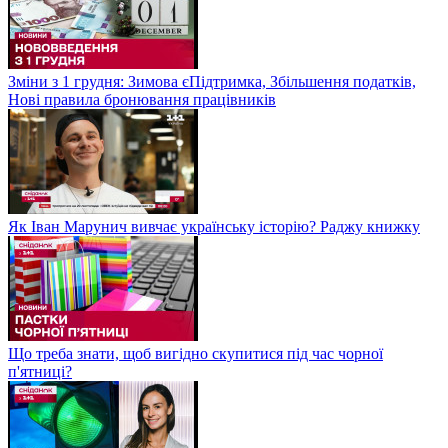
Зміни з 1 грудня: Зимова єПідтримка, Збільшення податків,
Нові правила бронювання працівників
Як Іван Марунич вивчає українську історію? Раджу книжку
Що треба знати, щоб вигідно скупитися під час чорної
п'ятниці?