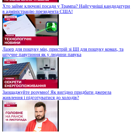
Хто займе ключові посади у Трампа? Найгучніші кандидатури
в адміністрацію президента США!
Лазер для пошуку мін, пристрій зі ШІ для пошуку комах, та
штучне павутиння як у людини павука
Заощаджуйте розумно! Як вигідно придбати джерела
живлення і підготуватися до холодів?