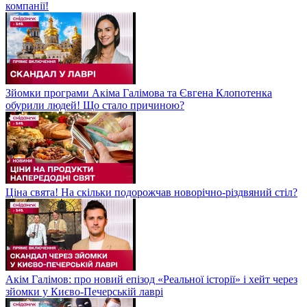
компанії!
Зйомки програми Акіма Галімова та Євгена Клопотенка
обурили людей! Що стало причиною?
Ціна свята! На скільки подорожчав новорічно-різдвяний стіл?
Акім Галімов: про новий епізод «Реальної історії» і хейт через
зйомки у Києво-Печерській лаврі