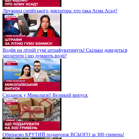
Дружина сирійського диктатора: хто така Асма Асад?
Водіїв на літній гумі штрафуватимуть! Скільки доведеться
заплатити і що думають водії?
Сніданок у Миколаєві! Великий випуск
Обираємо КРУТИЙ подарунок ВСЬОГО за 300 гривень!