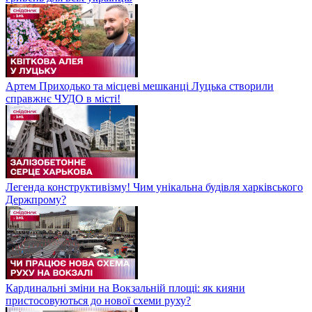
Артем Приходько та місцеві мешканці Луцька створили
справжнє ЧУДО в місті!
Легенда конструктивізму! Чим унікальна будівля харківського
Держпрому?
Кардинальні зміни на Вокзальній площі: як кияни
пристосовуються до нової схеми руху?