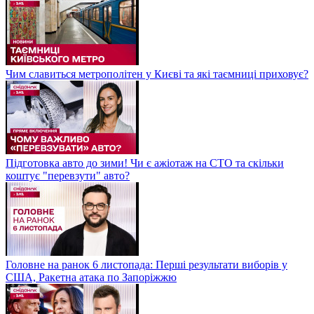
Чим славиться метрополітен у Києві та які таємниці приховує?
Підготовка авто до зими! Чи є ажіотаж на СТО та скільки
коштує "перевзути" авто?
Головне на ранок 6 листопада: Перші результати виборів у
США, Ракетна атака по Запоріжжю