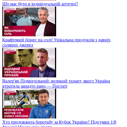
Що має бути в індивідуальній аптечці?
Крафтовий бізнес на солі! Унікальна продукція з давніх
соляних джерел
Валер'ян Підмогильний: великий талант, якого Україна
втратила занадто рано — Постаті
Хто продовжить боротьбу за Кубок України? Підсумки 1/8