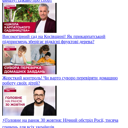
фіналу! Цікаво про спорт
Високогірний сад на Косівщині! Як прикарпатський
підприємець зберігає рідкісні фруктові дерева?
Жорсткий контроль! Чи варто суворо перевіряти домашню
роботу своїх дітей?
⚡Головне на ранок 30 жовтня: Нічний обстріл Росії, тисяча
гривень для всіх українців