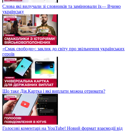
Слова які вилучали зі словників та замінювали їх— Вчимо
українську
«Смак свободи»: заклик до світу про звільнення українських
героїв
Що таке Дія.Картка і які виплати можна отримати?
Голосові коментарі на YouTube! Новий формат взаємодії від