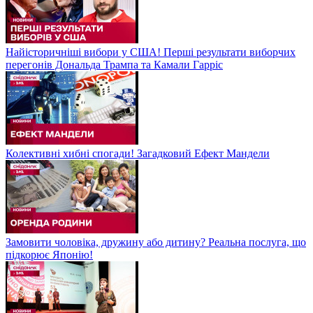
Найісторичніші вибори у США! Перші результати виборчих
перегонів Дональда Трампа та Камали Гарріс
Колективні хибні спогади! Загадковий Ефект Мандели
Замовити чоловіка, дружину або дитину? Реальна послуга, що
підкорює Японію!