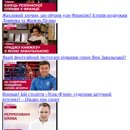
Жахливий злочин, що обурив усю Францію! Історія подружжя
Домініка та Жизель Пеліко
Який фентезійний бестселер підкорив серце Яни Завальської?
Вперше! Бій століття «Усик-Ф'юрі» судитиме штучний
інтелект! – Цікаво про спорт