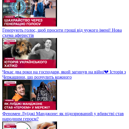
Генерують голос, щоб просити гроші від чужого імені! Нова
схема аферистів
Чекає два роки на господаря, який загинув на війні💔 Історія з
Черкащини, що розчулить кожного
Феномен Луїджі Манджоне: як підозрюваний у вбивстві став
народним героєм?