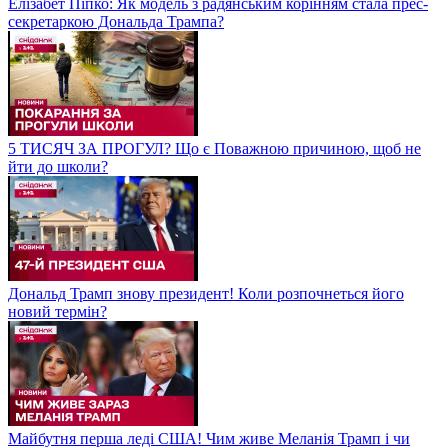
Елізабет Піпко: Як модель з радянським корінням стала прес-
секретаркою Дональда Трампа?
5 ТИСЯЧ ЗА ПРОГУЛ? Що є Поважною причиною, щоб не
йти до школи?
Дональд Трамп знову президент! Коли розпочнеться його
новий термін?
Майбутня перша леді США! Чим живе Меланія Трамп і чи