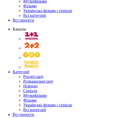
Мультфільми
Фільми
Українські фільми і серіали
Всі категорії
Всі проєкти
Канали
Категорії
Реаліті-шоу
Розважальні шоу
Новини
Серіали
Мультфільми
Фільми
Українські фільми і серіали
Всі категорії
Всі проєкти