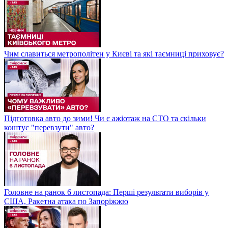
Чим славиться метрополітен у Києві та які таємниці приховує?
Підготовка авто до зими! Чи є ажіотаж на СТО та скільки
коштує "перевзути" авто?
Головне на ранок 6 листопада: Перші результати виборів у
США, Ракетна атака по Запоріжжю