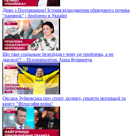
Диво з Полтавщини! Історія відродження обрядового печива
"панянок" | Зроблено в Україні
Що таке соціальне безпліддя і чому це проблема, а не
діагноз?? – Психоаналітик Анна Кушнерук
Оксана Зубковська про спорт, родину, секрети мотивації та
книгу "Філософія воїна"