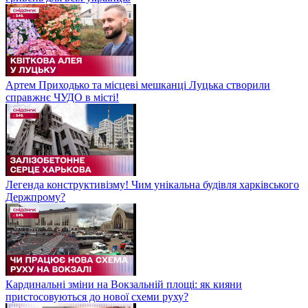
Артем Приходько та місцеві мешканці Луцька створили
справжнє ЧУДО в місті!
Легенда конструктивізму! Чим унікальна будівля харківського
Держпрому?
Кардинальні зміни на Вокзальній площі: як кияни
пристосовуються до нової схеми руху?