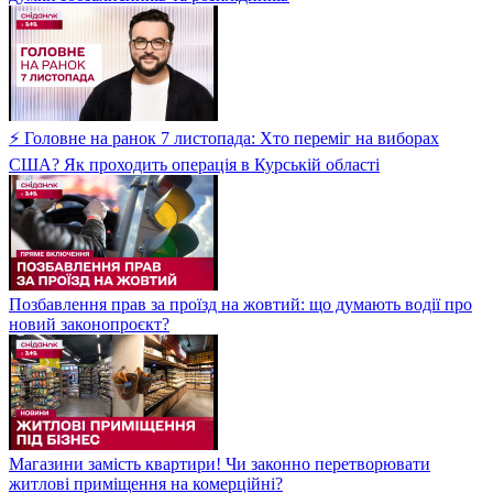
⚡ Головне на ранок 7 листопада: Хто переміг на виборах
США? Як проходить операція в Курській області
Позбавлення прав за проїзд на жовтий: що думають водії про
новий законопроєкт?
Магазини замість квартири! Чи законно перетворювати
житлові приміщення на комерційні?