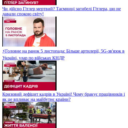
Чи дійсно Гітлер мертвий? Таємниці загибелі Гітлера, що не
давали спокою світу!
⚡Головне на ранок 5 листопада: Більше артилерії, 5G-зв'язок в
Україні, удар по військах КНДР
Кризовий дефіцит кадрів в Україні! Чому бракує працівників і
як це впливає на майбутнє країни?