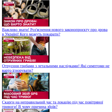
Важливо знати! Роз'яснення нового законопроєкту про дрова
в Україні! Кого можуть покарати?
Отруєння грибами з летальними наслідками! Які симптоми не
варто ігнорувати?
Скарги на неправильний час та локацію під час повітряної
тривоги! В чому причина збоїв?