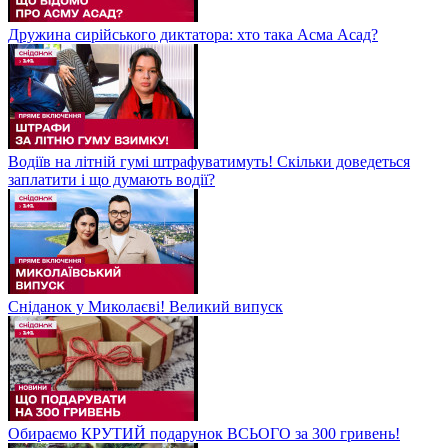
Дружина сирійського диктатора: хто така Асма Асад?
Водіїв на літній гумі штрафуватимуть! Скільки доведеться
заплатити і що думають водії?
Сніданок у Миколаєві! Великий випуск
Обираємо КРУТИЙ подарунок ВСЬОГО за 300 гривень!