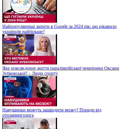
Найпопулярніші запити в Google за 2024 рік: що цікавило
українців найбільше?
Яке повсякденне життя паралімпійської чемпіонки Оксани
Зубковської? – Люди спорту
Навушники можуть зашкодити мозку? Поради від
отоларинголога