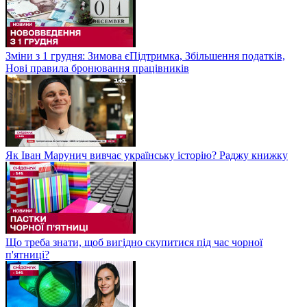
Зміни з 1 грудня: Зимова єПідтримка, Збільшення податків,
Нові правила бронювання працівників
Як Іван Марунич вивчає українську історію? Раджу книжку
Що треба знати, щоб вигідно скупитися під час чорної
п'ятниці?