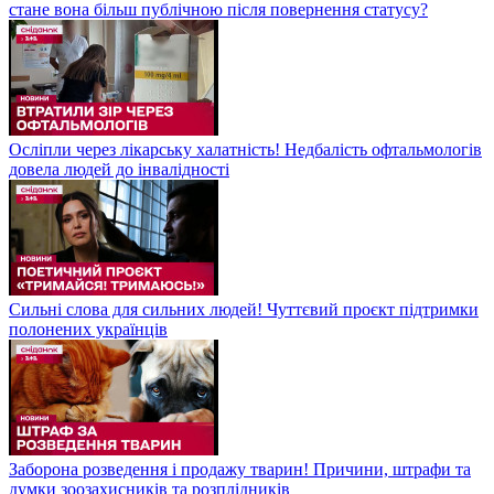
стане вона більш публічною після повернення статусу?
Осліпли через лікарську халатність! Недбалість офтальмологів
довела людей до інвалідності
Сильні слова для сильних людей! Чуттєвий проєкт підтримки
полонених українців
Заборона розведення і продажу тварин! Причини, штрафи та
думки зоозахисників та розплідників