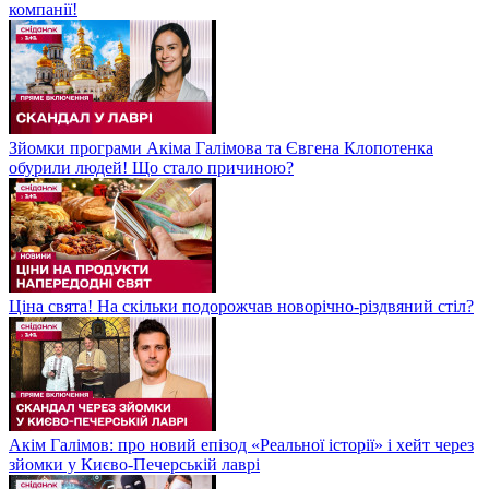
компанії!
Зйомки програми Акіма Галімова та Євгена Клопотенка
обурили людей! Що стало причиною?
Ціна свята! На скільки подорожчав новорічно-різдвяний стіл?
Акім Галімов: про новий епізод «Реальної історії» і хейт через
зйомки у Києво-Печерській лаврі