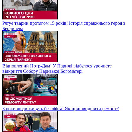
Рятує тварин протягом 15 років! Історія справжнього героя з
Бердичева
Відновлений Нотр-Дам! У Парижі відбулося урочисте
відкриття Собору Паризької Богоматері
3 роки люди живуть без ліфта! Як пришвидшити ремонт?