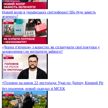
Новий колір в українських світлофорах! Що буде замість
зеленого?
«Чорна п'ятниця» з користю: як спланувати свої покупки у
задоволення і не витратити зайвого?
⚡Головне на ранок 22 листопада: Удар по Дніпру, Кривий Ріг
без опалення, новий скандал зі МСЕК