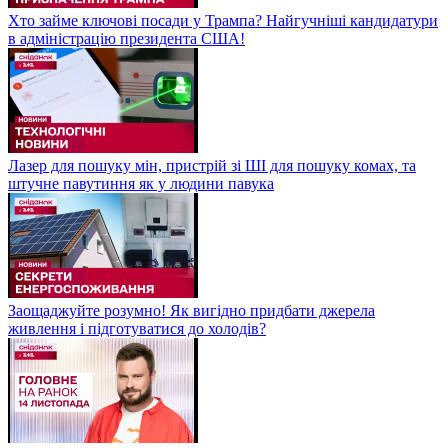
Хто займе ключові посади у Трампа? Найгучніші кандидатури
в адміністрацію президента США!
Лазер для пошуку мін, пристрій зі ШІ для пошуку комах, та
штучне павутиння як у людини павука
Заощаджуйте розумно! Як вигідно придбати джерела
живлення і підготуватися до холодів?