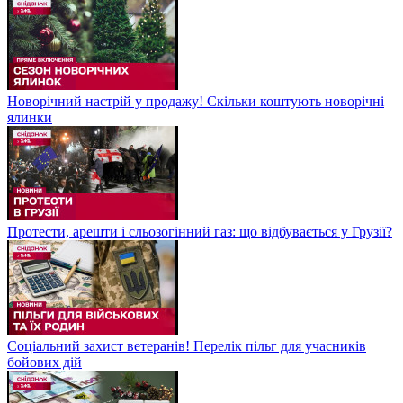
Новорічний настрій у продажу! Скільки коштують новорічні
ялинки
Протести, арешти і сльозогінний газ: що відбувається у Грузії?
Соціальний захист ветеранів! Перелік пільг для учасників
бойових дій