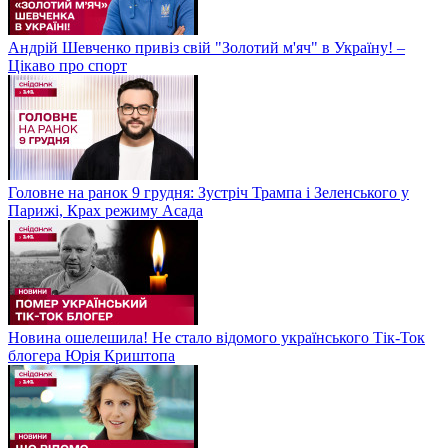
Андрій Шевченко привіз свій "Золотий м'яч" в Україну! –
Цікаво про спорт
Головне на ранок 9 грудня: Зустріч Трампа і Зеленського у
Парижі, Крах режиму Асада
Новина ошелешила! Не стало відомого українського Тік-Ток
блогера Юрія Криштопа