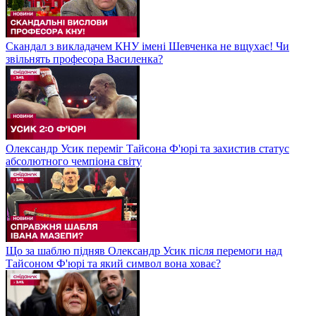
Скандал з викладачем КНУ імені Шевченка не вщухає! Чи
звільнять професора Василенка?
Олександр Усик переміг Тайсона Ф'юрі та захистив статус
абсолютного чемпіона світу
Що за шаблю підняв Олександр Усик після перемоги над
Тайсоном Ф'юрі та який символ вона ховає?