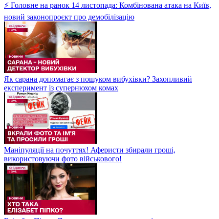
⚡ Головне на ранок 14 листопада: Комбінована атака на Київ,
новий законопроєкт про демобілізацію
Як сарана допомагає з пошуком вибухівки? Захопливий
експеримент із супернюхом комах
Маніпуляції на почуттях! Аферисти збирали гроші,
використовуючи фото військового!