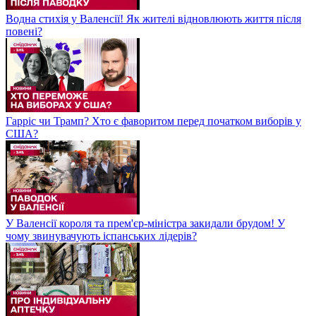
Водна стихія у Валенсії! Як жителі відновлюють життя після
повені?
Гарріс чи Трамп? Хто є фаворитом перед початком виборів у
США?
У Валенсії короля та прем'єр-міністра закидали брудом! У
чому звинувачують іспанських лідерів?