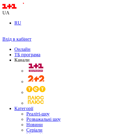
UA
RU
Вхід в кабінет
Онлайн
ТБ програма
Канали
Категорії
Реаліті-шоу
Розважальні шоу
Новини
Серіали