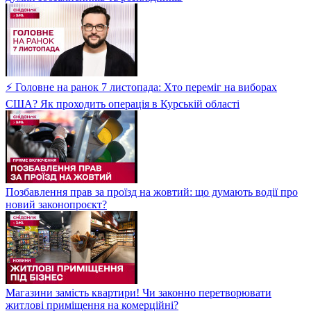
⚡ Головне на ранок 7 листопада: Хто переміг на виборах
США? Як проходить операція в Курській області
Позбавлення прав за проїзд на жовтий: що думають водії про
новий законопроєкт?
Магазини замість квартири! Чи законно перетворювати
житлові приміщення на комерційні?