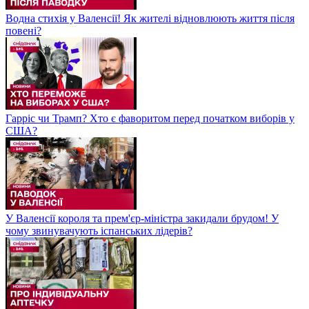
Водна стихія у Валенсії! Як жителі відновлюють життя після
повені?
Гарріс чи Трамп? Хто є фаворитом перед початком виборів у
США?
У Валенсії короля та прем'єр-міністра закидали брудом! У
чому звинувачують іспанських лідерів?