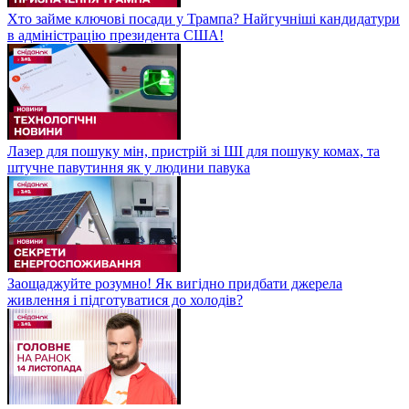
Хто займе ключові посади у Трампа? Найгучніші кандидатури
в адміністрацію президента США!
Лазер для пошуку мін, пристрій зі ШІ для пошуку комах, та
штучне павутиння як у людини павука
Заощаджуйте розумно! Як вигідно придбати джерела
живлення і підготуватися до холодів?