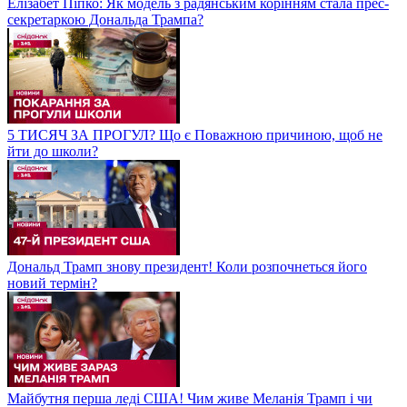
Елізабет Піпко: Як модель з радянським корінням стала прес-
секретаркою Дональда Трампа?
5 ТИСЯЧ ЗА ПРОГУЛ? Що є Поважною причиною, щоб не
йти до школи?
Дональд Трамп знову президент! Коли розпочнеться його
новий термін?
Майбутня перша леді США! Чим живе Меланія Трамп і чи