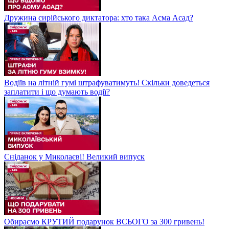
Дружина сирійського диктатора: хто така Асма Асад?
Водіїв на літній гумі штрафуватимуть! Скільки доведеться
заплатити і що думають водії?
Сніданок у Миколаєві! Великий випуск
Обираємо КРУТИЙ подарунок ВСЬОГО за 300 гривень!