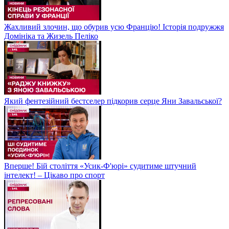
Жахливий злочин, що обурив усю Францію! Історія подружжя
Домініка та Жизель Пеліко
Який фентезійний бестселер підкорив серце Яни Завальської?
Вперше! Бій століття «Усик-Ф'юрі» судитиме штучний
інтелект! – Цікаво про спорт