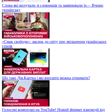
Слова які вилучали зі словників та замінювали їх— Вчимо
українську
«Смак свободи»: заклик до світу про звільнення українських
героїв
Що таке Дія.Картка і які виплати можна отримати?
Голосові коментарі на YouTube! Новий формат взаємодії від