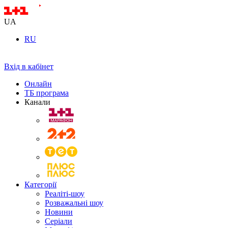
UA
RU
Вхід в кабінет
Онлайн
ТБ програма
Канали
Категорії
Реаліті-шоу
Розважальні шоу
Новини
Серіали