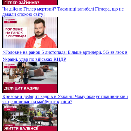
Чи дійсно Гітлер мертвий? Таємниці загибелі Гітлера, що не
давали спокою світу!
⚡Головне на ранок 5 листопада: Більше артилерії, 5G-зв'язок в
Україні, удар по військах КНДР
Кризовий дефіцит кадрів в Україні! Чому бракує працівників і
як це впливає на майбутнє країни?