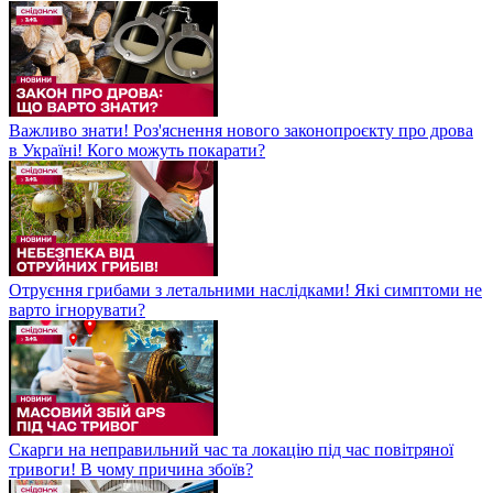
Важливо знати! Роз'яснення нового законопроєкту про дрова
в Україні! Кого можуть покарати?
Отруєння грибами з летальними наслідками! Які симптоми не
варто ігнорувати?
Скарги на неправильний час та локацію під час повітряної
тривоги! В чому причина збоїв?