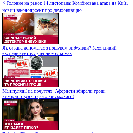
⚡ Головне на ранок 14 листопада: Комбінована атака на Київ,
новий законопроєкт про демобілізацію
Як сарана допомагає з пошуком вибухівки? Захопливий
експеримент із супернюхом комах
Маніпуляції на почуттях! Аферисти збирали гроші,
використовуючи фото військового!