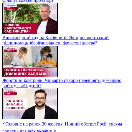
фіналу! Цікаво про спорт
Високогірний сад на Косівщині! Як прикарпатський
підприємець зберігає рідкісні фруктові дерева?
Жорсткий контроль! Чи варто суворо перевіряти домашню
роботу своїх дітей?
⚡Головне на ранок 30 жовтня: Нічний обстріл Росії, тисяча
гривень для всіх українців