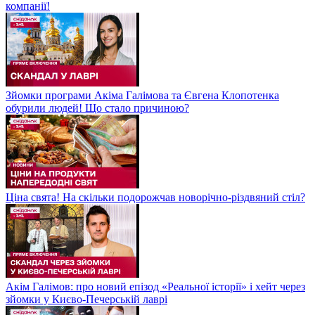
компанії!
Зйомки програми Акіма Галімова та Євгена Клопотенка
обурили людей! Що стало причиною?
Ціна свята! На скільки подорожчав новорічно-різдвяний стіл?
Акім Галімов: про новий епізод «Реальної історії» і хейт через
зйомки у Києво-Печерській лаврі