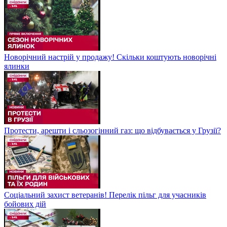
Новорічний настрій у продажу! Скільки коштують новорічні
ялинки
Протести, арешти і сльозогінний газ: що відбувається у Грузії?
Соціальний захист ветеранів! Перелік пільг для учасників
бойових дій