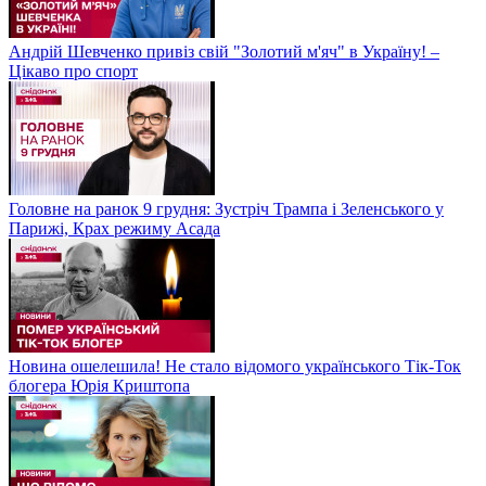
Андрій Шевченко привіз свій "Золотий м'яч" в Україну! –
Цікаво про спорт
Головне на ранок 9 грудня: Зустріч Трампа і Зеленського у
Парижі, Крах режиму Асада
Новина ошелешила! Не стало відомого українського Тік-Ток
блогера Юрія Криштопа