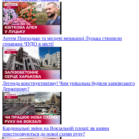
Артем Приходько та місцеві мешканці Луцька створили
справжнє ЧУДО в місті!
Легенда конструктивізму! Чим унікальна будівля харківського
Держпрому?
Кардинальні зміни на Вокзальній площі: як кияни
пристосовуються до нової схеми руху?