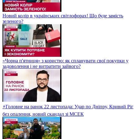
Новий колір в українських світлофорах! Що буде замість
зеленого?
«Чорна п'ятниця» з користю: як спланувати свої покупки у
задоволення і не витратити зайвого?
⚡Головне на ранок 22 листопада: Удар по Дніпру, Кривий Ріг
без опалення, новий скандал зі МСЕК