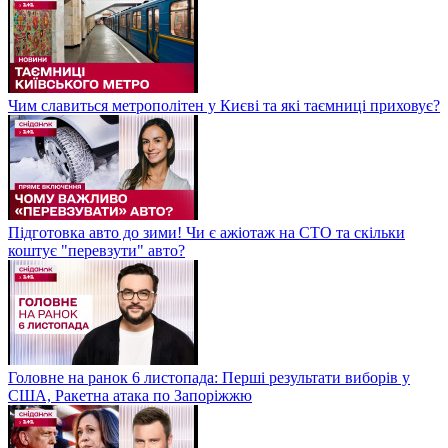
Чим славиться метрополітен у Києві та які таємниці приховує?
Підготовка авто до зими! Чи є ажіотаж на СТО та скільки
коштує "перевзути" авто?
Головне на ранок 6 листопада: Перші результати виборів у
США, Ракетна атака по Запоріжжю