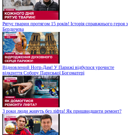
Рятує тварин протягом 15 років! Історія справжнього героя з
Бердичева
Відновлений Нотр-Дам! У Парижі відбулося урочисте
відкриття Собору Паризької Богоматері
3 роки люди живуть без ліфта! Як пришвидшити ремонт?