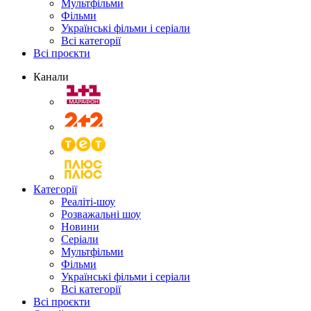
Мультфільми
Фільми
Українські фільми і серіали
Всі категорії
Всі проєкти
Канали
Категорії
Реаліті-шоу
Розважальні шоу
Новини
Серіали
Мультфільми
Фільми
Українські фільми і серіали
Всі категорії
Всі проєкти