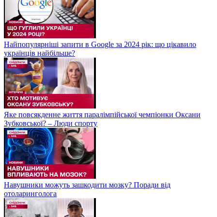
Найпопулярніші запити в Google за 2024 рік: що цікавило
українців найбільше?
Яке повсякденне життя паралімпійської чемпіонки Оксани
Зубковської? – Люди спорту
Навушники можуть зашкодити мозку? Поради від
отоларинголога