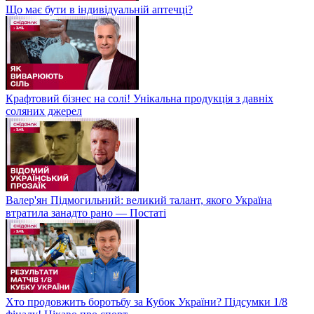
Що має бути в індивідуальній аптечці?
Крафтовий бізнес на солі! Унікальна продукція з давніх
соляних джерел
Валер'ян Підмогильний: великий талант, якого Україна
втратила занадто рано — Постаті
Хто продовжить боротьбу за Кубок України? Підсумки 1/8