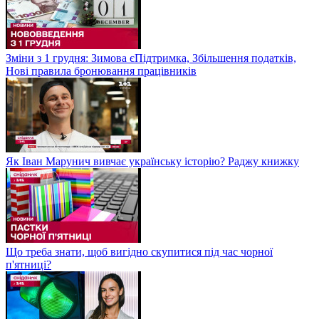
Зміни з 1 грудня: Зимова єПідтримка, Збільшення податків,
Нові правила бронювання працівників
Як Іван Марунич вивчає українську історію? Раджу книжку
Що треба знати, щоб вигідно скупитися під час чорної
п'ятниці?