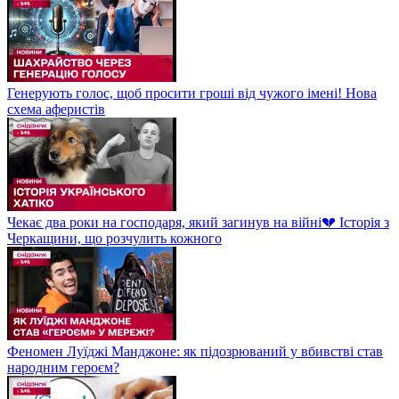
Генерують голос, щоб просити гроші від чужого імені! Нова
схема аферистів
Чекає два роки на господаря, який загинув на війні💔 Історія з
Черкащини, що розчулить кожного
Феномен Луїджі Манджоне: як підозрюваний у вбивстві став
народним героєм?