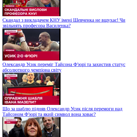
Скандал з викладачем КНУ імені Шевченка не вщухає! Чи
звільнять професора Василенка?
Олександр Усик переміг Тайсона Ф'юрі та захистив статус
абсолютного чемпіона світу
Що за шаблю підняв Олександр Усик після перемоги над
Тайсоном Ф'юрі та який символ вона ховає?