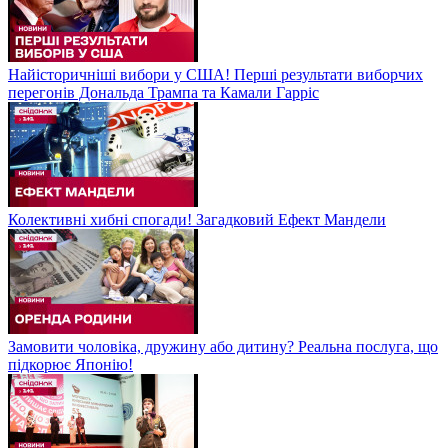
Найісторичніші вибори у США! Перші результати виборчих
перегонів Дональда Трампа та Камали Гарріс
Колективні хибні спогади! Загадковий Ефект Мандели
Замовити чоловіка, дружину або дитину? Реальна послуга, що
підкорює Японію!