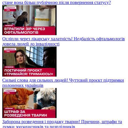
стане вона більш публічною після повернення статусу?
Осліпли через лікарську халатність! Недбалість офтальмологів
довела людей до інвалідності
Сильні слова для сильних людей! Чуттєвий проєкт підтримки
полонених українців
Заборона розведення і продажу тварин! Причини, штрафи та
думки зоозахисників та розплідників