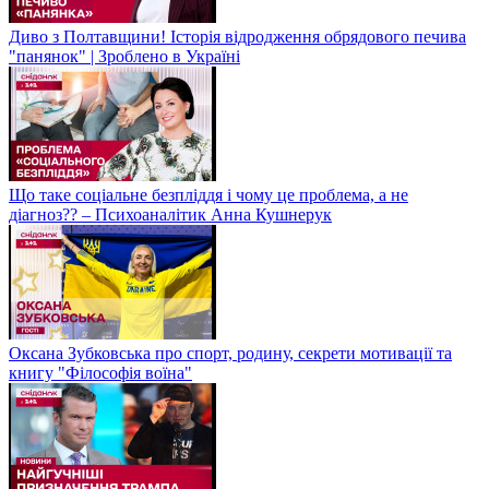
Диво з Полтавщини! Історія відродження обрядового печива
"панянок" | Зроблено в Україні
Що таке соціальне безпліддя і чому це проблема, а не
діагноз?? – Психоаналітик Анна Кушнерук
Оксана Зубковська про спорт, родину, секрети мотивації та
книгу "Філософія воїна"