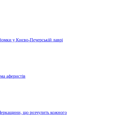
 зйомки у Києво-Печерській лаврі
ема аферистів
з Черкащини, що розчулить кожного