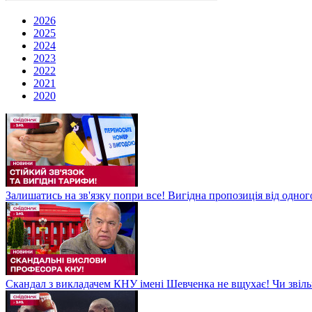
2026
2025
2024
2023
2022
2021
2020
Залишатись на зв'язку попри все! Вигідна пропозиція від одног
Скандал з викладачем КНУ імені Шевченка не вщухає! Чи звіл