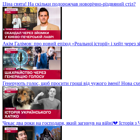
Ціна свята! На скільки подорожчав новорічно-різдвяний стіл?
Акім Галімов: про новий епізод «Реальної історії» і хейт через
Генерують голос, щоб просити гроші від чужого імені! Нова сх
Чекає два роки на господаря, який загинув на війні💔 Історія 