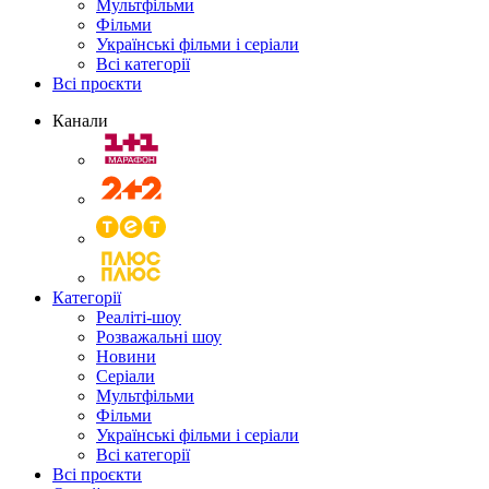
Мультфільми
Фільми
Українські фільми і серіали
Всі категорії
Всі проєкти
Канали
Категорії
Реаліті-шоу
Розважальні шоу
Новини
Серіали
Мультфільми
Фільми
Українські фільми і серіали
Всі категорії
Всі проєкти