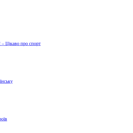
 – Цікаво про спорт
їнську
роїв