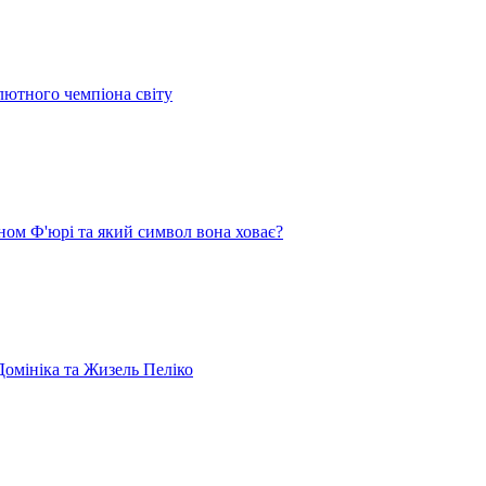
лютного чемпіона світу
ом Ф'юрі та який символ вона ховає?
омініка та Жизель Пеліко