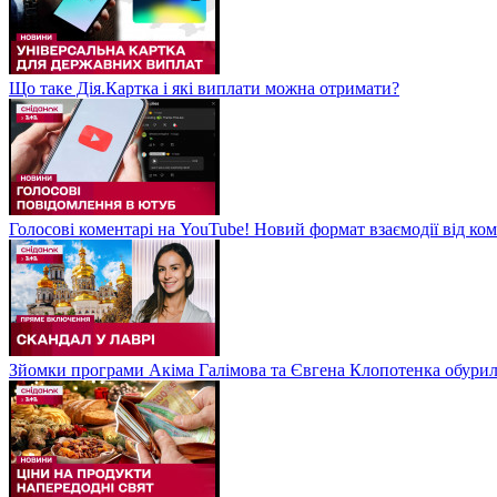
Що таке Дія.Картка і які виплати можна отримати?
Голосові коментарі на YouTube! Новий формат взаємодії від ком
Зйомки програми Акіма Галімова та Євгена Клопотенка обури