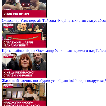
Олександр Усик переміг Тайсона Ф'юрі та захистив статус абсо
Що за шаблю підняв Олександр Усик після перемоги над Тайсон
Жахливий злочин, що обурив усю Францію! Історія подружжя Д