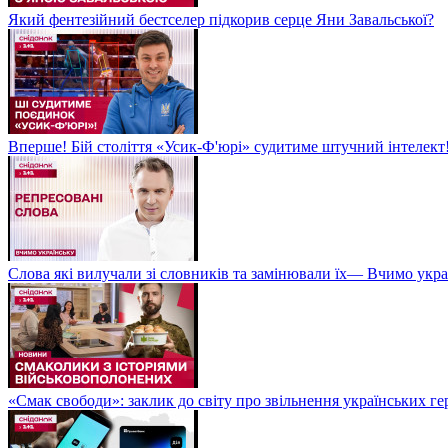
Який фентезійний бестселер підкорив серце Яни Завальської?
Вперше! Бій століття «Усик-Ф'юрі» судитиме штучний інтелект!
Слова які вилучали зі словників та замінювали їх— Вчимо укра
«Смак свободи»: заклик до світу про звільнення українських ге