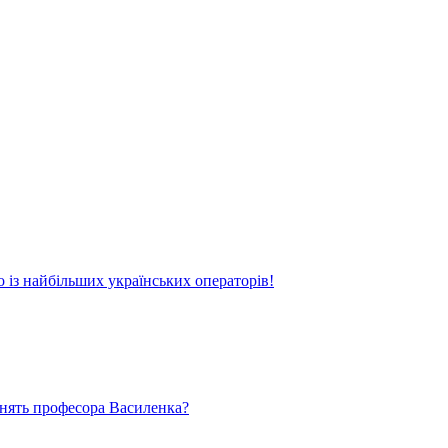
о із найбільших українських операторів!
ьнять професора Василенка?