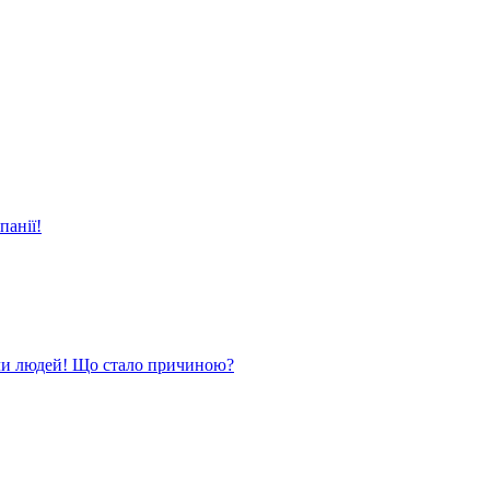
панії!
ли людей! Що стало причиною?