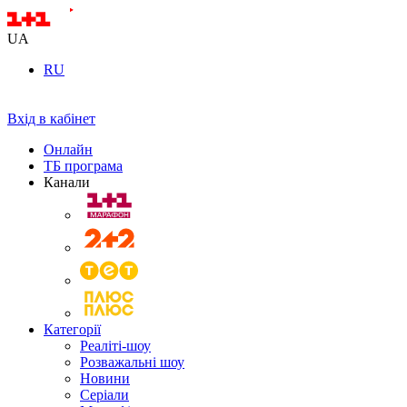
UA
RU
Вхід в кабінет
Онлайн
ТБ програма
Канали
Категорії
Реаліті-шоу
Розважальні шоу
Новини
Серіали