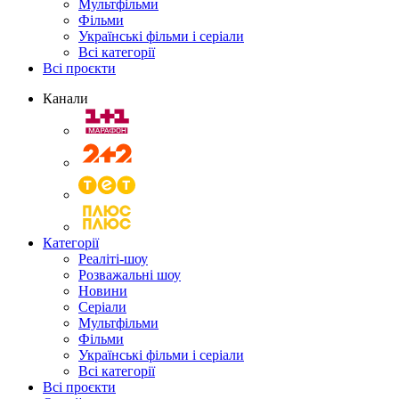
Мультфільми
Фільми
Українські фільми і серіали
Всі категорії
Всі проєкти
Канали
Категорії
Реаліті-шоу
Розважальні шоу
Новини
Серіали
Мультфільми
Фільми
Українські фільми і серіали
Всі категорії
Всі проєкти