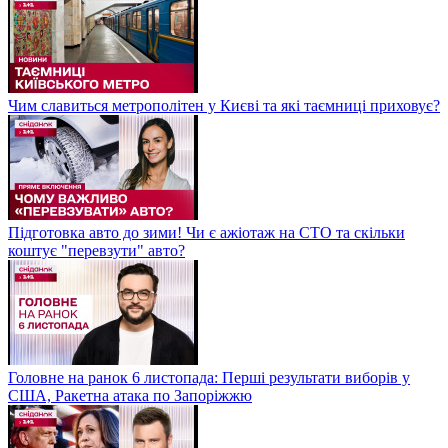
Чим славиться метрополітен у Києві та які таємниці приховує?
Підготовка авто до зими! Чи є ажіотаж на СТО та скільки
коштує "перевзути" авто?
Головне на ранок 6 листопада: Перші результати виборів у
США, Ракетна атака по Запоріжжю