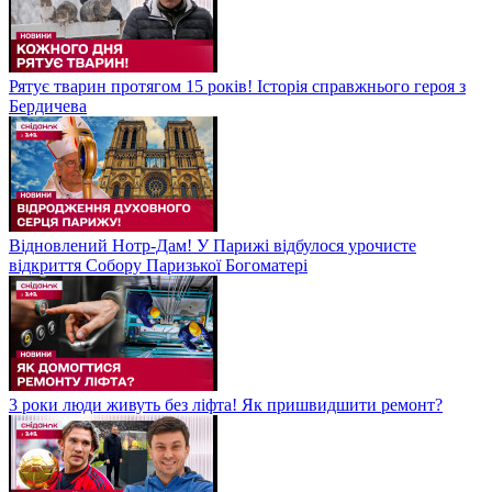
Рятує тварин протягом 15 років! Історія справжнього героя з
Бердичева
Відновлений Нотр-Дам! У Парижі відбулося урочисте
відкриття Собору Паризької Богоматері
3 роки люди живуть без ліфта! Як пришвидшити ремонт?