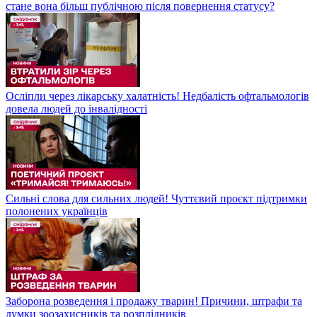
стане вона більш публічною після повернення статусу?
Осліпли через лікарську халатність! Недбалість офтальмологів
довела людей до інвалідності
Сильні слова для сильних людей! Чуттєвий проєкт підтримки
полонених українців
Заборона розведення і продажу тварин! Причини, штрафи та
думки зоозахисників та розплідників