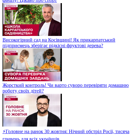
фіналу! Цікаво про спорт
Високогірний сад на Косівщині! Як прикарпатський
підприємець зберігає рідкісні фруктові дерева?
Жорсткий контроль! Чи варто суворо перевіряти домашню
роботу своїх дітей?
⚡Головне на ранок 30 жовтня: Нічний обстріл Росії, тисяча
гривень для всіх українців