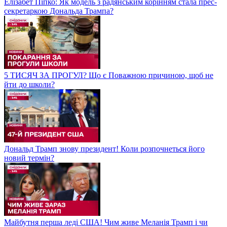
Елізабет Піпко: Як модель з радянським корінням стала прес-
секретаркою Дональда Трампа?
5 ТИСЯЧ ЗА ПРОГУЛ? Що є Поважною причиною, щоб не
йти до школи?
Дональд Трамп знову президент! Коли розпочнеться його
новий термін?
Майбутня перша леді США! Чим живе Меланія Трамп і чи