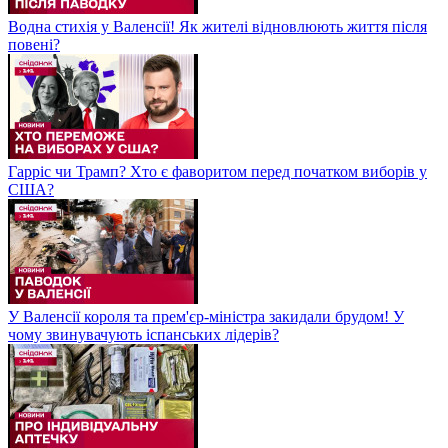
Водна стихія у Валенсії! Як жителі відновлюють життя після
повені?
Гарріс чи Трамп? Хто є фаворитом перед початком виборів у
США?
У Валенсії короля та прем'єр-міністра закидали брудом! У
чому звинувачують іспанських лідерів?