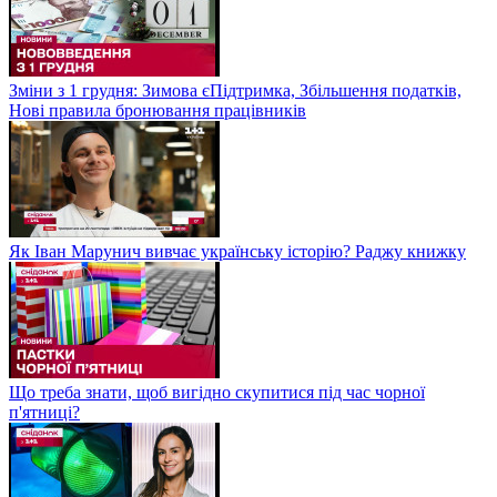
Зміни з 1 грудня: Зимова єПідтримка, Збільшення податків,
Нові правила бронювання працівників
Як Іван Марунич вивчає українську історію? Раджу книжку
Що треба знати, щоб вигідно скупитися під час чорної
п'ятниці?