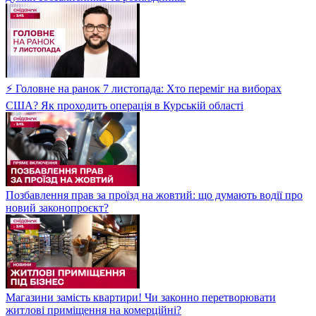
⚡ Головне на ранок 7 листопада: Хто переміг на виборах
США? Як проходить операція в Курській області
Позбавлення прав за проїзд на жовтий: що думають водії про
новий законопроєкт?
Магазини замість квартири! Чи законно перетворювати
житлові приміщення на комерційні?