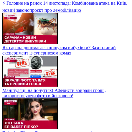
⚡ Головне на ранок 14 листопада: Комбінована атака на Київ,
новий законопроєкт про демобілізацію
Як сарана допомагає з пошуком вибухівки? Захопливий
експеримент із супернюхом комах
Маніпуляції на почуттях! Аферисти збирали гроші,
використовуючи фото військового!