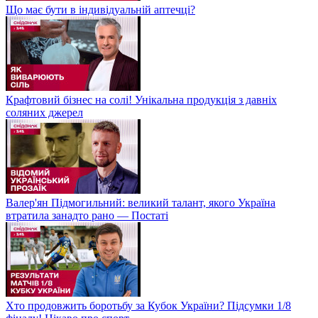
Що має бути в індивідуальній аптечці?
Крафтовий бізнес на солі! Унікальна продукція з давніх
соляних джерел
Валер'ян Підмогильний: великий талант, якого Україна
втратила занадто рано — Постаті
Хто продовжить боротьбу за Кубок України? Підсумки 1/8