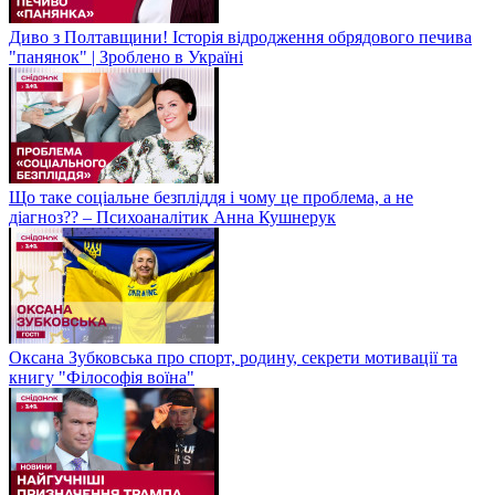
Диво з Полтавщини! Історія відродження обрядового печива
"панянок" | Зроблено в Україні
Що таке соціальне безпліддя і чому це проблема, а не
діагноз?? – Психоаналітик Анна Кушнерук
Оксана Зубковська про спорт, родину, секрети мотивації та
книгу "Філософія воїна"