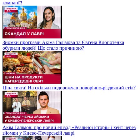
компанії!
Зйомки програми Акіма Галімова та Євгена Клопотенка
обурили людей! Що стало причиною?
Ціна свята! На скільки подорожчав новорічно-різдвяний стіл?
Акім Галімов: про новий епізод «Реальної історії» і хейт через
зйомки у Києво-Печерській лаврі