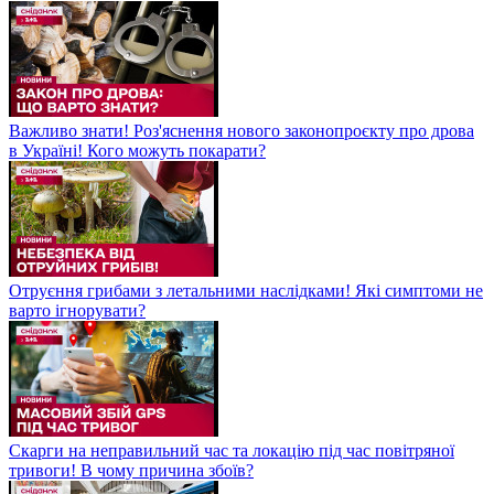
Важливо знати! Роз'яснення нового законопроєкту про дрова
в Україні! Кого можуть покарати?
Отруєння грибами з летальними наслідками! Які симптоми не
варто ігнорувати?
Скарги на неправильний час та локацію під час повітряної
тривоги! В чому причина збоїв?