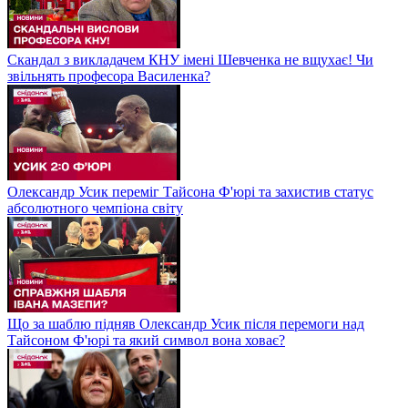
Скандал з викладачем КНУ імені Шевченка не вщухає! Чи
звільнять професора Василенка?
Олександр Усик переміг Тайсона Ф'юрі та захистив статус
абсолютного чемпіона світу
Що за шаблю підняв Олександр Усик після перемоги над
Тайсоном Ф'юрі та який символ вона ховає?