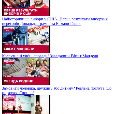
Найісторичніші вибори у США! Перші результати виборчих
перегонів Дональда Трампа та Камали Гарріс
Колективні хибні спогади! Загадковий Ефект Мандели
Замовити чоловіка, дружину або дитину? Реальна послуга, що
підкорює Японію!