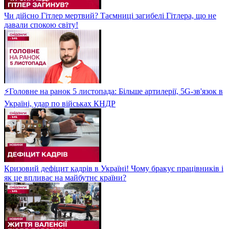
Чи дійсно Гітлер мертвий? Таємниці загибелі Гітлера, що не
давали спокою світу!
⚡Головне на ранок 5 листопада: Більше артилерії, 5G-зв'язок в
Україні, удар по військах КНДР
Кризовий дефіцит кадрів в Україні! Чому бракує працівників і
як це впливає на майбутнє країни?