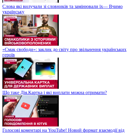
Слова які вилучали зі словників та замінювали їх— Вчимо
українську
«Смак свободи»: заклик до світу про звільнення українських
героїв
Що таке Дія.Картка і які виплати можна отримати?
Голосові коментарі на YouTube! Новий формат взаємодії від