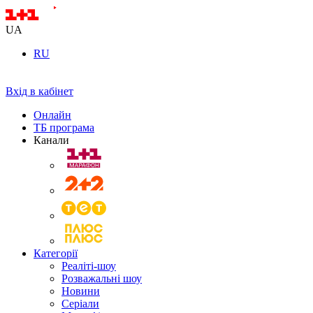
UA
RU
Вхід в кабінет
Онлайн
ТБ програма
Канали
Категорії
Реаліті-шоу
Розважальні шоу
Новини
Серіали