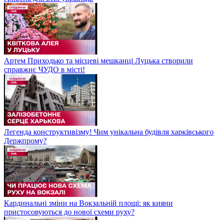
Артем Приходько та місцеві мешканці Луцька створили
справжнє ЧУДО в місті!
Легенда конструктивізму! Чим унікальна будівля харківського
Держпрому?
Кардинальні зміни на Вокзальній площі: як кияни
пристосовуються до нової схеми руху?