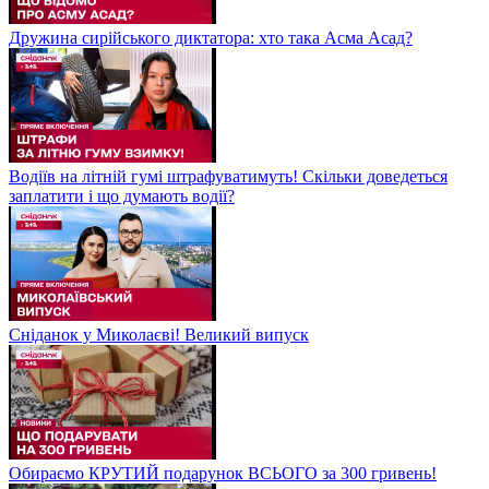
Дружина сирійського диктатора: хто така Асма Асад?
Водіїв на літній гумі штрафуватимуть! Скільки доведеться
заплатити і що думають водії?
Сніданок у Миколаєві! Великий випуск
Обираємо КРУТИЙ подарунок ВСЬОГО за 300 гривень!