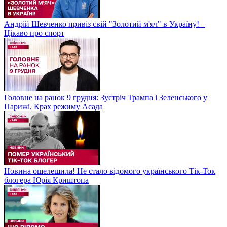
Андрій Шевченко привіз свій "Золотий м'яч" в Україну! –
Цікаво про спорт
Головне на ранок 9 грудня: Зустріч Трампа і Зеленського у
Парижі, Крах режиму Асада
Новина ошелешила! Не стало відомого українського Тік-Ток
блогера Юрія Криштопа