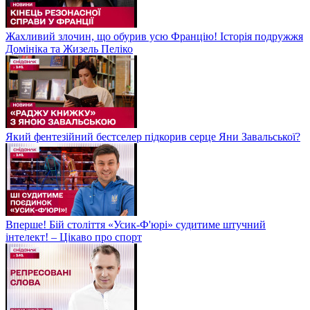
Жахливий злочин, що обурив усю Францію! Історія подружжя
Домініка та Жизель Пеліко
Який фентезійний бестселер підкорив серце Яни Завальської?
Вперше! Бій століття «Усик-Ф'юрі» судитиме штучний
інтелект! – Цікаво про спорт