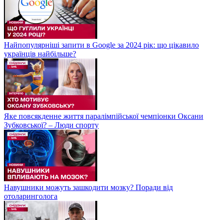
Найпопулярніші запити в Google за 2024 рік: що цікавило
українців найбільше?
Яке повсякденне життя паралімпійської чемпіонки Оксани
Зубковської? – Люди спорту
Навушники можуть зашкодити мозку? Поради від
отоларинголога