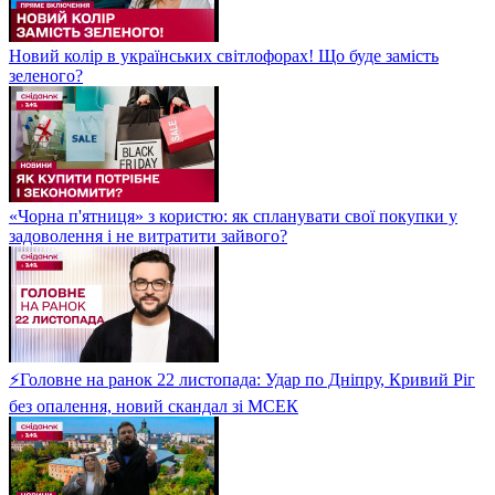
Новий колір в українських світлофорах! Що буде замість
зеленого?
«Чорна п'ятниця» з користю: як спланувати свої покупки у
задоволення і не витратити зайвого?
⚡Головне на ранок 22 листопада: Удар по Дніпру, Кривий Ріг
без опалення, новий скандал зі МСЕК