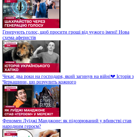
Генерують голос, щоб просити гроші від чужого імені! Нова
схема аферистів
Чекає два роки на господаря, який загинув на війні💔 Історія з
Черкащини, що розчулить кожного
Феномен Луїджі Манджоне: як підозрюваний у вбивстві став
народним героєм?