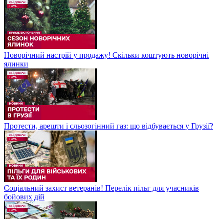
Новорічний настрій у продажу! Скільки коштують новорічні
ялинки
Протести, арешти і сльозогінний газ: що відбувається у Грузії?
Соціальний захист ветеранів! Перелік пільг для учасників
бойових дій