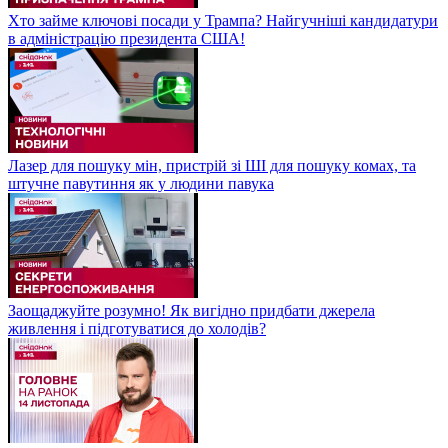
Хто займе ключові посади у Трампа? Найгучніші кандидатури
в адміністрацію президента США!
Лазер для пошуку мін, пристрій зі ШІ для пошуку комах, та
штучне павутиння як у людини павука
Заощаджуйте розумно! Як вигідно придбати джерела
живлення і підготуватися до холодів?