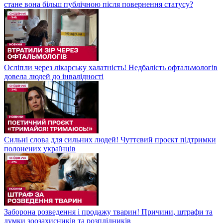
стане вона більш публічною після повернення статусу?
Осліпли через лікарську халатність! Недбалість офтальмологів
довела людей до інвалідності
Сильні слова для сильних людей! Чуттєвий проєкт підтримки
полонених українців
Заборона розведення і продажу тварин! Причини, штрафи та
думки зоозахисників та розплідників