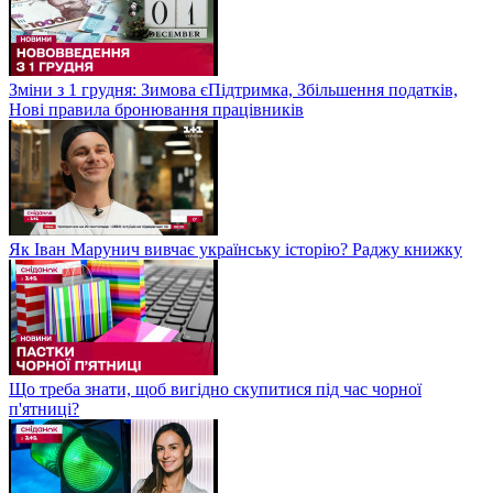
Зміни з 1 грудня: Зимова єПідтримка, Збільшення податків,
Нові правила бронювання працівників
Як Іван Марунич вивчає українську історію? Раджу книжку
Що треба знати, щоб вигідно скупитися під час чорної
п'ятниці?