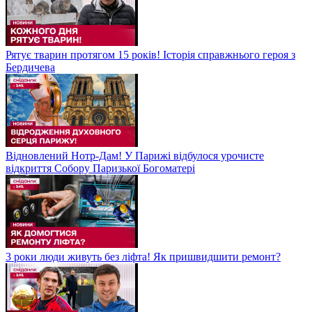
Рятує тварин протягом 15 років! Історія справжнього героя з
Бердичева
Відновлений Нотр-Дам! У Парижі відбулося урочисте
відкриття Собору Паризької Богоматері
3 роки люди живуть без ліфта! Як пришвидшити ремонт?