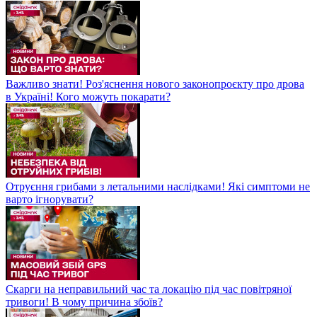
Важливо знати! Роз'яснення нового законопроєкту про дрова
в Україні! Кого можуть покарати?
Отруєння грибами з летальними наслідками! Які симптоми не
варто ігнорувати?
Скарги на неправильний час та локацію під час повітряної
тривоги! В чому причина збоїв?