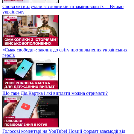
Слова які вилучали зі словників та замінювали їх— Вчимо
українську
«Смак свободи»: заклик до світу про звільнення українських
героїв
Що таке Дія.Картка і які виплати можна отримати?
Голосові коментарі на YouTube! Новий формат взаємодії від