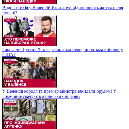
Водна стихія у Валенсії! Як жителі відновлюють життя після
повені?
Гарріс чи Трамп? Хто є фаворитом перед початком виборів у
США?
У Валенсії короля та прем'єр-міністра закидали брудом! У
чому звинувачують іспанських лідерів?