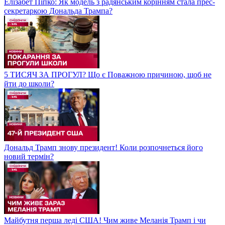
Елізабет Піпко: Як модель з радянським корінням стала прес-
секретаркою Дональда Трампа?
5 ТИСЯЧ ЗА ПРОГУЛ? Що є Поважною причиною, щоб не
йти до школи?
Дональд Трамп знову президент! Коли розпочнеться його
новий термін?
Майбутня перша леді США! Чим живе Меланія Трамп і чи