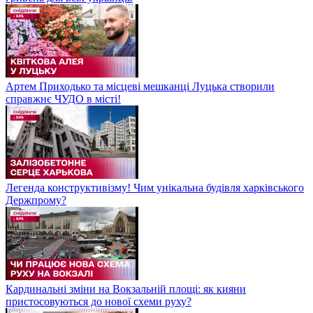
Артем Приходько та місцеві мешканці Луцька створили
справжнє ЧУДО в місті!
Легенда конструктивізму! Чим унікальна будівля харківського
Держпрому?
Кардинальні зміни на Вокзальній площі: як кияни
пристосовуються до нової схеми руху?