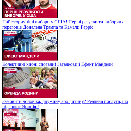
Найісторичніші вибори у США! Перші результати виборчих
перегонів Дональда Трампа та Камали Гарріс
Колективні хибні спогади! Загадковий Ефект Мандели
Замовити чоловіка, дружину або дитину? Реальна послуга, що
підкорює Японію!