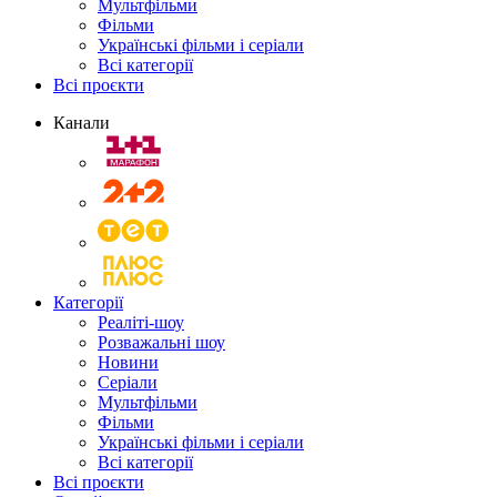
Мультфільми
Фільми
Українські фільми і серіали
Всі категорії
Всі проєкти
Канали
Категорії
Реаліті-шоу
Розважальні шоу
Новини
Серіали
Мультфільми
Фільми
Українські фільми і серіали
Всі категорії
Всі проєкти