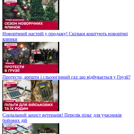
Новорічний настрій у продажу! Скільки коштують новорічні
ялинки
Протести, арешти і сльозогінний газ: що відбувається у Грузії?
Соціальний захист ветеранів! Перелік пільг для учасників
бойових дій