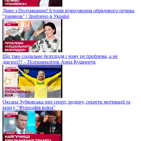
Диво з Полтавщини! Історія відродження обрядового печива
"панянок" | Зроблено в Україні
Що таке соціальне безпліддя і чому це проблема, а не
діагноз?? – Психоаналітик Анна Кушнерук
Оксана Зубковська про спорт, родину, секрети мотивації та
книгу "Філософія воїна"