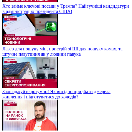
Хто займе ключові посади у Трампа? Найгучніші кандидатури
в адміністрацію президента США!
Лазер для пошуку мін, пристрій зі ШІ для пошуку комах, та
штучне павутиння як у людини павука
Заощаджуйте розумно! Як вигідно придбати джерела
живлення і підготуватися до холодів?