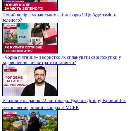
Новий колір в українських світлофорах! Що буде замість
зеленого?
«Чорна п'ятниця» з користю: як спланувати свої покупки у
задоволення і не витратити зайвого?
⚡Головне на ранок 22 листопада: Удар по Дніпру, Кривий Ріг
без опалення, новий скандал зі МСЕК