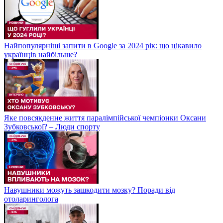
Найпопулярніші запити в Google за 2024 рік: що цікавило
українців найбільше?
Яке повсякденне життя паралімпійської чемпіонки Оксани
Зубковської? – Люди спорту
Навушники можуть зашкодити мозку? Поради від
отоларинголога