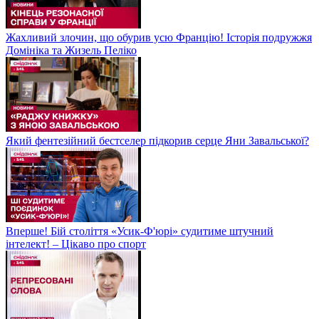
Жахливий злочин, що обурив усю Францію! Історія подружжя
Домініка та Жизель Пеліко
Який фентезійний бестселер підкорив серце Яни Завальської?
Вперше! Бій століття «Усик-Ф'юрі» судитиме штучний
інтелект! – Цікаво про спорт