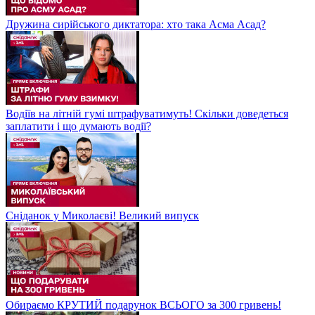
Дружина сирійського диктатора: хто така Асма Асад?
Водіїв на літній гумі штрафуватимуть! Скільки доведеться
заплатити і що думають водії?
Сніданок у Миколаєві! Великий випуск
Обираємо КРУТИЙ подарунок ВСЬОГО за 300 гривень!