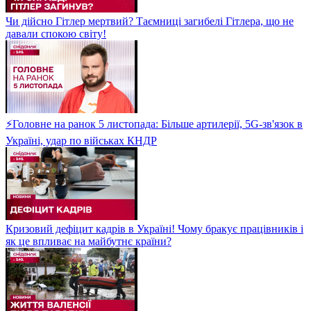
Чи дійсно Гітлер мертвий? Таємниці загибелі Гітлера, що не
давали спокою світу!
⚡Головне на ранок 5 листопада: Більше артилерії, 5G-зв'язок в
Україні, удар по військах КНДР
Кризовий дефіцит кадрів в Україні! Чому бракує працівників і
як це впливає на майбутнє країни?