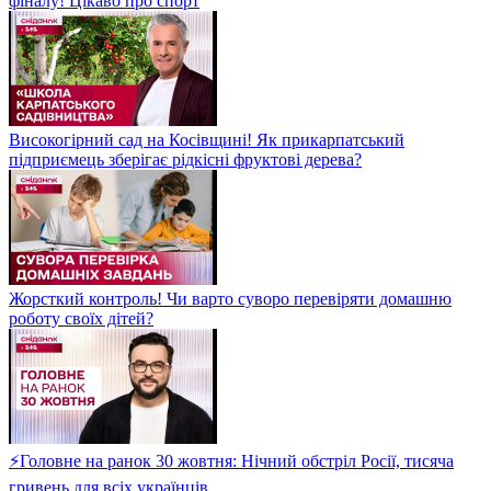
фіналу! Цікаво про спорт
Високогірний сад на Косівщині! Як прикарпатський
підприємець зберігає рідкісні фруктові дерева?
Жорсткий контроль! Чи варто суворо перевіряти домашню
роботу своїх дітей?
⚡Головне на ранок 30 жовтня: Нічний обстріл Росії, тисяча
гривень для всіх українців