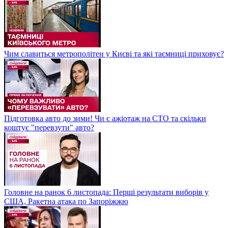
Чим славиться метрополітен у Києві та які таємниці приховує?
Підготовка авто до зими! Чи є ажіотаж на СТО та скільки
коштує "перевзути" авто?
Головне на ранок 6 листопада: Перші результати виборів у
США, Ракетна атака по Запоріжжю