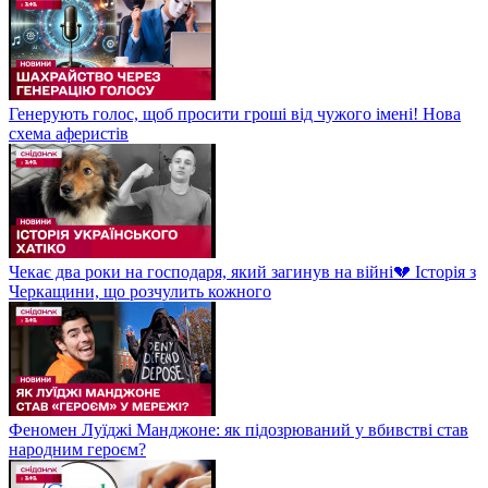
Генерують голос, щоб просити гроші від чужого імені! Нова
схема аферистів
Чекає два роки на господаря, який загинув на війні💔 Історія з
Черкащини, що розчулить кожного
Феномен Луїджі Манджоне: як підозрюваний у вбивстві став
народним героєм?