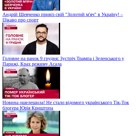
Андрій Шевченко привіз свій "Золотий м'яч" в Україну! –
Цікаво про спорт
Головне на ранок 9 грудня: Зустріч Трампа і Зеленського у
Парижі, Крах режиму Асада
Новина ошелешила! Не стало відомого українського Тік-Ток
блогера Юрія Криштопа