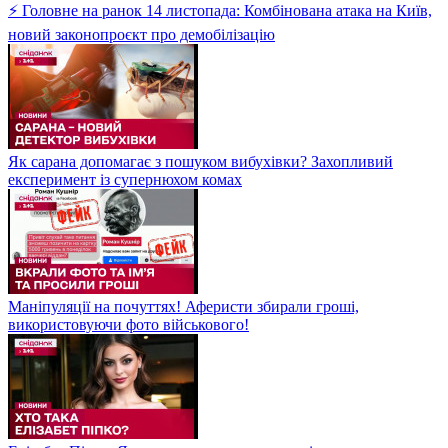
⚡ Головне на ранок 14 листопада: Комбінована атака на Київ,
новий законопроєкт про демобілізацію
Як сарана допомагає з пошуком вибухівки? Захопливий
експеримент із супернюхом комах
Маніпуляції на почуттях! Аферисти збирали гроші,
використовуючи фото військового!