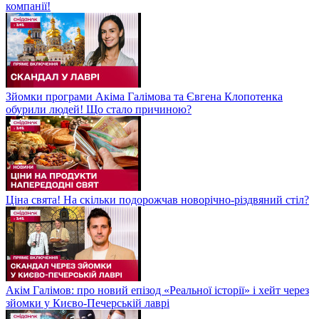
компанії!
Зйомки програми Акіма Галімова та Євгена Клопотенка
обурили людей! Що стало причиною?
Ціна свята! На скільки подорожчав новорічно-різдвяний стіл?
Акім Галімов: про новий епізод «Реальної історії» і хейт через
зйомки у Києво-Печерській лаврі