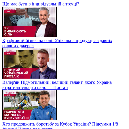
Що має бути в індивідуальній аптечці?
Крафтовий бізнес на солі! Унікальна продукція з давніх
соляних джерел
Валер'ян Підмогильний: великий талант, якого Україна
втратила занадто рано — Постаті
Хто продовжить боротьбу за Кубок України? Підсумки 1/8