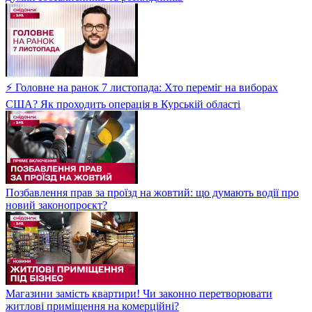
⚡ Головне на ранок 7 листопада: Хто переміг на виборах
США? Як проходить операція в Курській області
Позбавлення прав за проїзд на жовтий: що думають водії про
новий законопроєкт?
Магазини замість квартири! Чи законно перетворювати
житлові приміщення на комерційні?