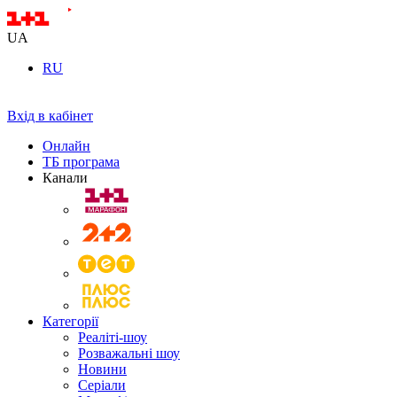
UA
RU
Вхід в кабінет
Онлайн
ТБ програма
Канали
Категорії
Реаліті-шоу
Розважальні шоу
Новини
Серіали