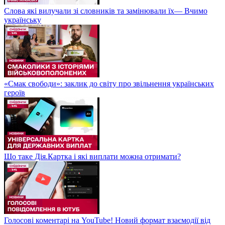
Слова які вилучали зі словників та замінювали їх— Вчимо
українську
«Смак свободи»: заклик до світу про звільнення українських
героїв
Що таке Дія.Картка і які виплати можна отримати?
Голосові коментарі на YouTube! Новий формат взаємодії від