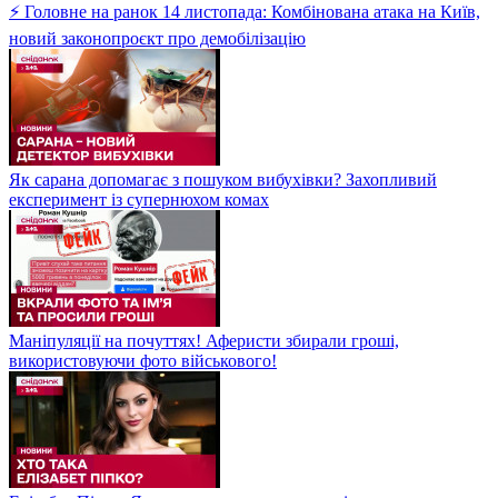
⚡ Головне на ранок 14 листопада: Комбінована атака на Київ,
новий законопроєкт про демобілізацію
Як сарана допомагає з пошуком вибухівки? Захопливий
експеримент із супернюхом комах
Маніпуляції на почуттях! Аферисти збирали гроші,
використовуючи фото військового!