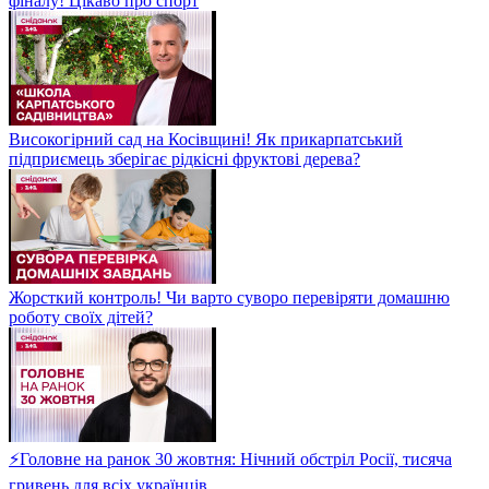
фіналу! Цікаво про спорт
Високогірний сад на Косівщині! Як прикарпатський
підприємець зберігає рідкісні фруктові дерева?
Жорсткий контроль! Чи варто суворо перевіряти домашню
роботу своїх дітей?
⚡Головне на ранок 30 жовтня: Нічний обстріл Росії, тисяча
гривень для всіх українців