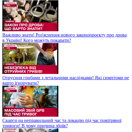
Важливо знати! Роз'яснення нового законопроєкту про дрова
в Україні! Кого можуть покарати?
Отруєння грибами з летальними наслідками! Які симптоми не
варто ігнорувати?
Скарги на неправильний час та локацію під час повітряної
тривоги! В чому причина збоїв?