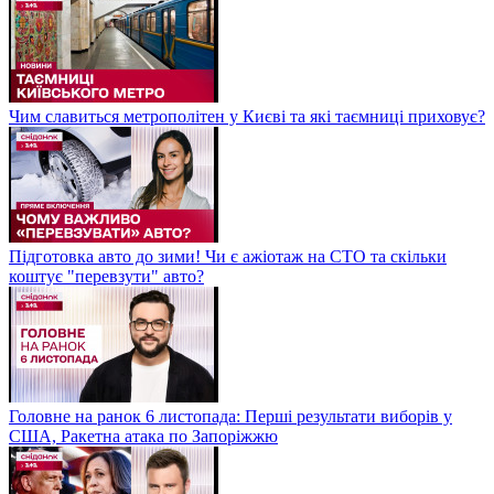
Чим славиться метрополітен у Києві та які таємниці приховує?
Підготовка авто до зими! Чи є ажіотаж на СТО та скільки
коштує "перевзути" авто?
Головне на ранок 6 листопада: Перші результати виборів у
США, Ракетна атака по Запоріжжю