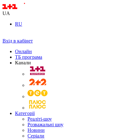
UA
RU
Вхід в кабінет
Онлайн
ТБ програма
Канали
Категорії
Реаліті-шоу
Розважальні шоу
Новини
Серіали