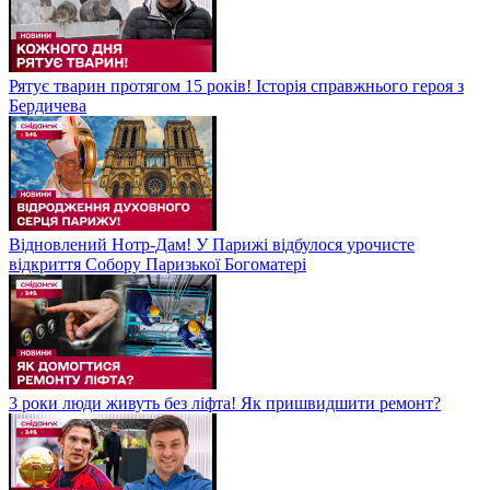
Рятує тварин протягом 15 років! Історія справжнього героя з
Бердичева
Відновлений Нотр-Дам! У Парижі відбулося урочисте
відкриття Собору Паризької Богоматері
3 роки люди живуть без ліфта! Як пришвидшити ремонт?