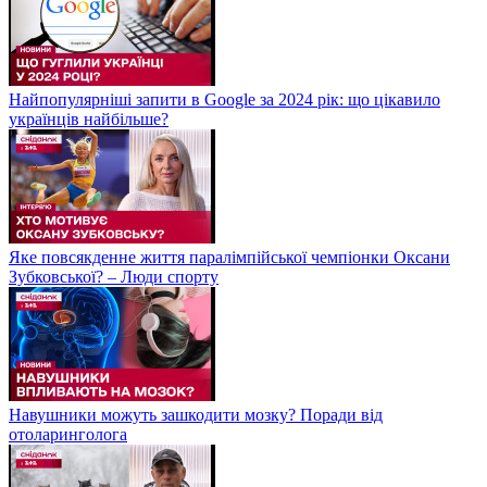
Найпопулярніші запити в Google за 2024 рік: що цікавило
українців найбільше?
Яке повсякденне життя паралімпійської чемпіонки Оксани
Зубковської? – Люди спорту
Навушники можуть зашкодити мозку? Поради від
отоларинголога