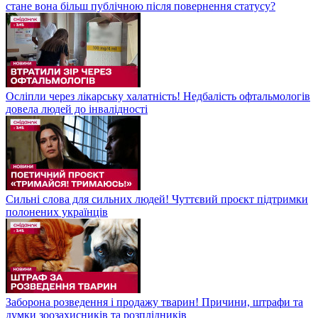
стане вона більш публічною після повернення статусу?
Осліпли через лікарську халатність! Недбалість офтальмологів
довела людей до інвалідності
Сильні слова для сильних людей! Чуттєвий проєкт підтримки
полонених українців
Заборона розведення і продажу тварин! Причини, штрафи та
думки зоозахисників та розплідників