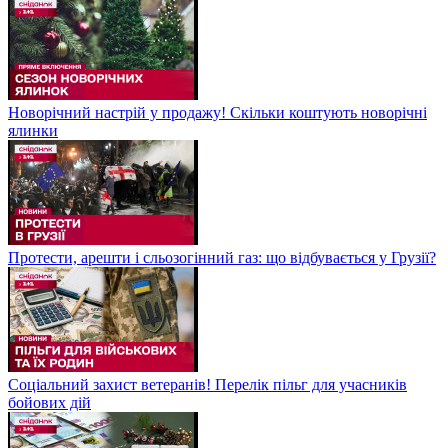
Новорічний настрій у продажу! Скільки коштують новорічні
ялинки
Протести, арешти і сльозогінний газ: що відбувається у Грузії?
Соціальний захист ветеранів! Перелік пільг для учасників
бойових дій