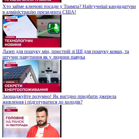
Хто займе ключові посади у Трампа? Найгучніші кандидатури
в адміністрацію президента США!
Лазер для пошуку мін, пристрій зі ШІ для пошуку комах, та
штучне павутиння як у людини павука
Заощаджуйте розумно! Як вигідно придбати джерела
живлення і підготуватися до холодів?