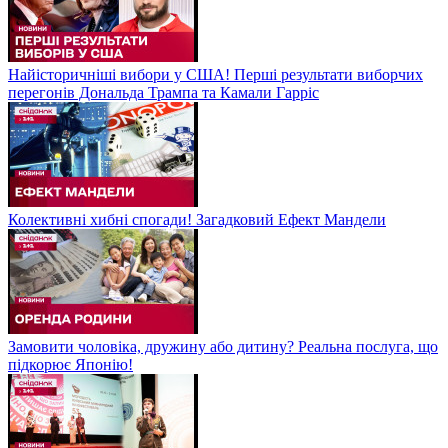
Найісторичніші вибори у США! Перші результати виборчих
перегонів Дональда Трампа та Камали Гарріс
Колективні хибні спогади! Загадковий Ефект Мандели
Замовити чоловіка, дружину або дитину? Реальна послуга, що
підкорює Японію!