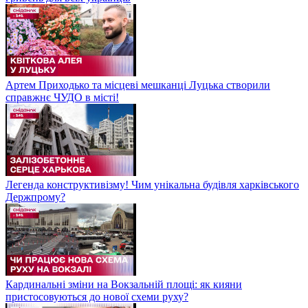
Артем Приходько та місцеві мешканці Луцька створили
справжнє ЧУДО в місті!
Легенда конструктивізму! Чим унікальна будівля харківського
Держпрому?
Кардинальні зміни на Вокзальній площі: як кияни
пристосовуються до нової схеми руху?