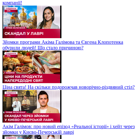
компанії!
Зйомки програми Акіма Галімова та Євгена Клопотенка
обурили людей! Що стало причиною?
Ціна свята! На скільки подорожчав новорічно-різдвяний стіл?
Акім Галімов: про новий епізод «Реальної історії» і хейт через
зйомки у Києво-Печерській лаврі