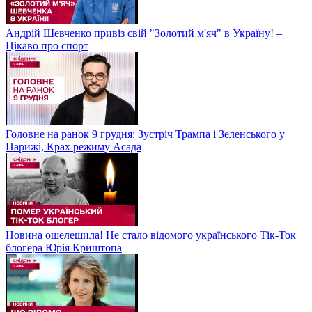
Андрій Шевченко привіз свій "Золотий м'яч" в Україну! –
Цікаво про спорт
Головне на ранок 9 грудня: Зустріч Трампа і Зеленського у
Парижі, Крах режиму Асада
Новина ошелешила! Не стало відомого українського Тік-Ток
блогера Юрія Криштопа