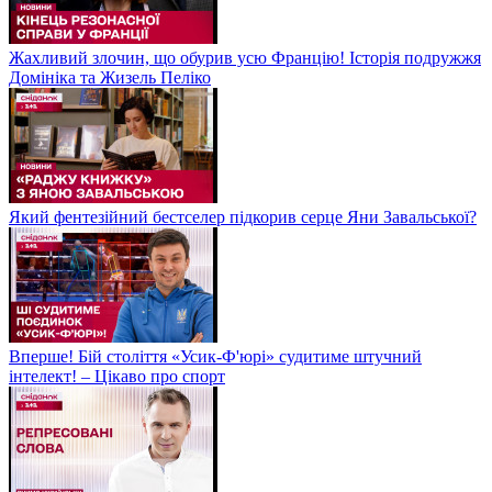
Жахливий злочин, що обурив усю Францію! Історія подружжя
Домініка та Жизель Пеліко
Який фентезійний бестселер підкорив серце Яни Завальської?
Вперше! Бій століття «Усик-Ф'юрі» судитиме штучний
інтелект! – Цікаво про спорт