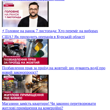
⚡ Головне на ранок 7 листопада: Хто переміг на виборах
США? Як проходить операція в Курській області
Позбавлення прав за проїзд на жовтий: що думають водії про
новий законопроєкт?
Магазини замість квартири! Чи законно перетворювати
житлові приміщення на комерційні?