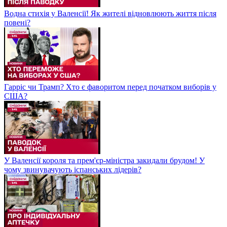
Водна стихія у Валенсії! Як жителі відновлюють життя після
повені?
Гарріс чи Трамп? Хто є фаворитом перед початком виборів у
США?
У Валенсії короля та прем'єр-міністра закидали брудом! У
чому звинувачують іспанських лідерів?