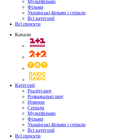
Мультфільми
Фільми
Українські фільми і серіали
Всі категорії
Всі проєкти
Канали
Категорії
Реаліті-шоу
Розважальні шоу
Новини
Серіали
Мультфільми
Фільми
Українські фільми і серіали
Всі категорії
Всі проєкти