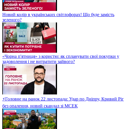
Новий колір в українських світлофорах! Що буде замість
зеленого?
«Чорна п'ятниця» з користю: як спланувати свої покупки у
задоволення і не витратити зайвого?
⚡Головне на ранок 22 листопада: Удар по Дніпру, Кривий Ріг
без опалення, новий скандал зі МСЕК