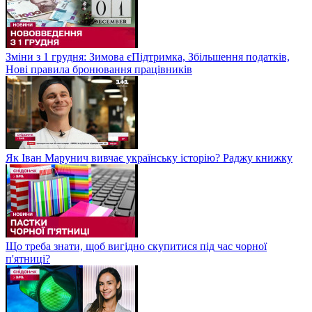
Зміни з 1 грудня: Зимова єПідтримка, Збільшення податків,
Нові правила бронювання працівників
Як Іван Марунич вивчає українську історію? Раджу книжку
Що треба знати, щоб вигідно скупитися під час чорної
п'ятниці?