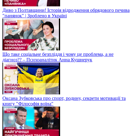
Диво з Полтавщини! Історія відродження обрядового печива
"панянок" | Зроблено в Україні
Що таке соціальне безпліддя і чому це проблема, а не
діагноз?? – Психоаналітик Анна Кушнерук
Оксана Зубковська про спорт, родину, секрети мотивації та
книгу "Філософія воїна"