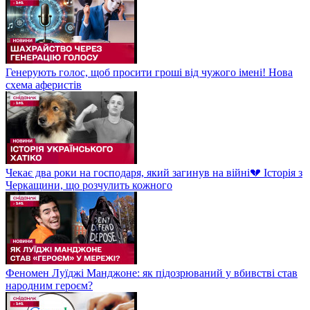
Генерують голос, щоб просити гроші від чужого імені! Нова
схема аферистів
Чекає два роки на господаря, який загинув на війні💔 Історія з
Черкащини, що розчулить кожного
Феномен Луїджі Манджоне: як підозрюваний у вбивстві став
народним героєм?