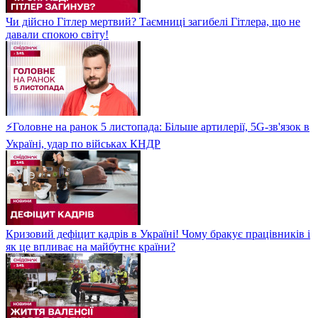
Чи дійсно Гітлер мертвий? Таємниці загибелі Гітлера, що не
давали спокою світу!
⚡Головне на ранок 5 листопада: Більше артилерії, 5G-зв'язок в
Україні, удар по військах КНДР
Кризовий дефіцит кадрів в Україні! Чому бракує працівників і
як це впливає на майбутнє країни?