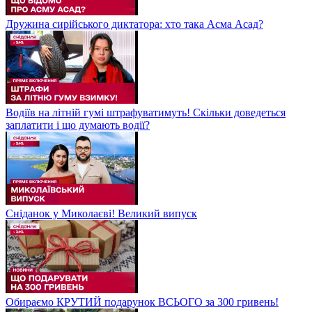
Дружина сирійського диктатора: хто така Асма Асад?
Водіїв на літній гумі штрафуватимуть! Скільки доведеться
заплатити і що думають водії?
Сніданок у Миколаєві! Великий випуск
Обираємо КРУТИЙ подарунок ВСЬОГО за 300 гривень!