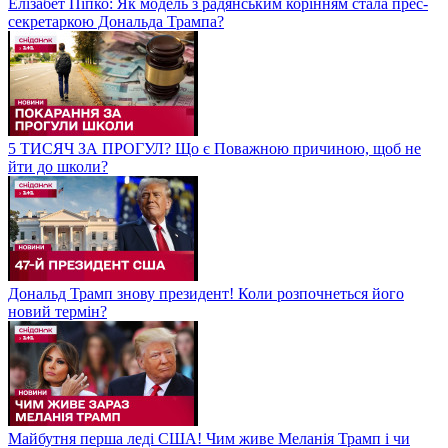
Елізабет Піпко: Як модель з радянським корінням стала прес-
секретаркою Дональда Трампа?
5 ТИСЯЧ ЗА ПРОГУЛ? Що є Поважною причиною, щоб не
йти до школи?
Дональд Трамп знову президент! Коли розпочнеться його
новий термін?
Майбутня перша леді США! Чим живе Меланія Трамп і чи