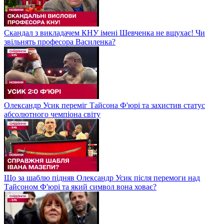
Скандал з викладачем КНУ імені Шевченка не вщухає! Чи
звільнять професора Василенка?
Олександр Усик переміг Тайсона Ф'юрі та захистив статус
абсолютного чемпіона світу
Що за шаблю підняв Олександр Усик після перемоги над
Тайсоном Ф'юрі та який символ вона ховає?