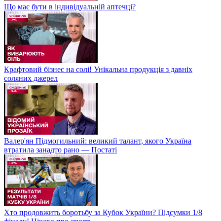
Що має бути в індивідуальній аптечці?
Крафтовий бізнес на солі! Унікальна продукція з давніх
соляних джерел
Валер'ян Підмогильний: великий талант, якого Україна
втратила занадто рано — Постаті
Хто продовжить боротьбу за Кубок України? Підсумки 1/8