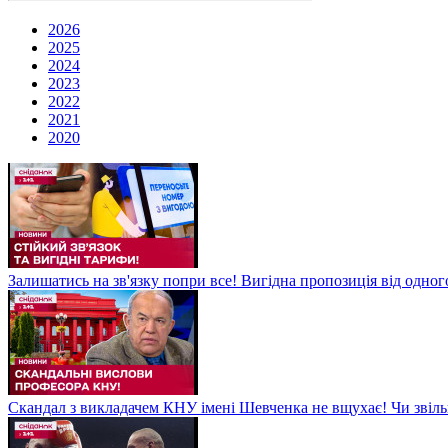
2026
2025
2024
2023
2022
2021
2020
Залишатись на зв'язку попри все! Вигідна пропозиція від одног
Скандал з викладачем КНУ імені Шевченка не вщухає! Чи звіл