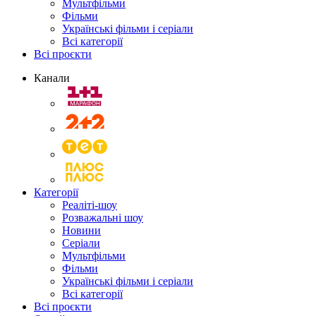
Мультфільми
Фільми
Українські фільми і серіали
Всі категорії
Всі проєкти
Канали
Категорії
Реаліті-шоу
Розважальні шоу
Новини
Серіали
Мультфільми
Фільми
Українські фільми і серіали
Всі категорії
Всі проєкти