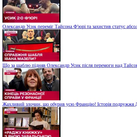
Олександр Усик переміг Тайсона Ф'юрі та захистив статус абсо
Що за шаблю підняв Олександр Усик після перемоги над Тайсон
Жахливий злочин, що обурив усю Францію! Історія подружжя Д