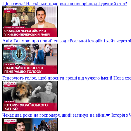
Ціна свята! На скільки подорожчав новорічно-різдвяний стіл?
Акім Галімов: про новий епізод «Реальної історії» і хейт через
Генерують голос, щоб просити гроші від чужого імені! Нова сх
Чекає два роки на господаря, який загинув на війні💔 Історія 