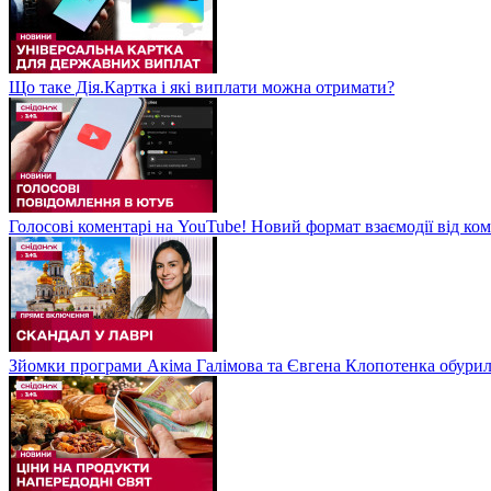
Що таке Дія.Картка і які виплати можна отримати?
Голосові коментарі на YouTube! Новий формат взаємодії від ком
Зйомки програми Акіма Галімова та Євгена Клопотенка обури