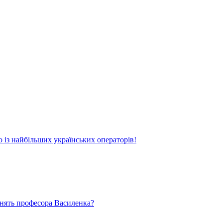
о із найбільших українських операторів!
ьнять професора Василенка?