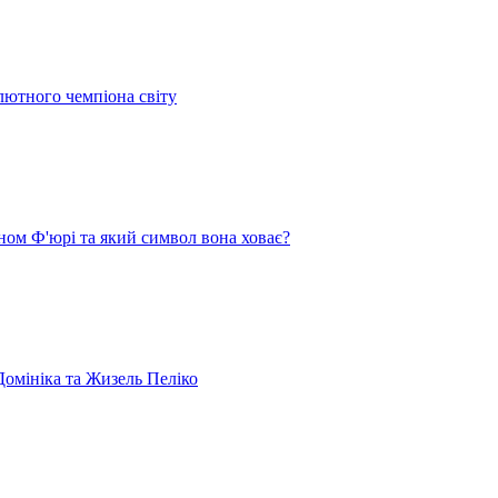
лютного чемпіона світу
ом Ф'юрі та який символ вона ховає?
омініка та Жизель Пеліко