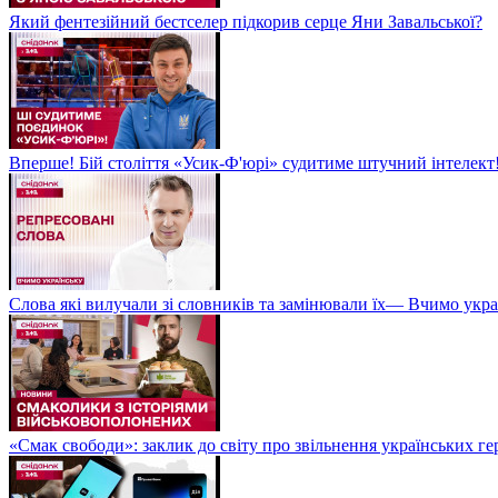
Який фентезійний бестселер підкорив серце Яни Завальської?
Вперше! Бій століття «Усик-Ф'юрі» судитиме штучний інтелект!
Слова які вилучали зі словників та замінювали їх— Вчимо укра
«Смак свободи»: заклик до світу про звільнення українських ге