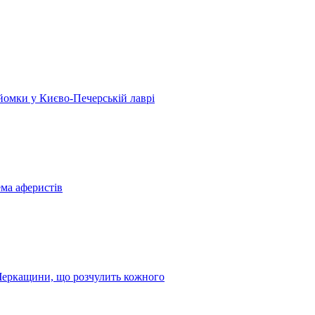
 зйомки у Києво-Печерській лаврі
ема аферистів
з Черкащини, що розчулить кожного