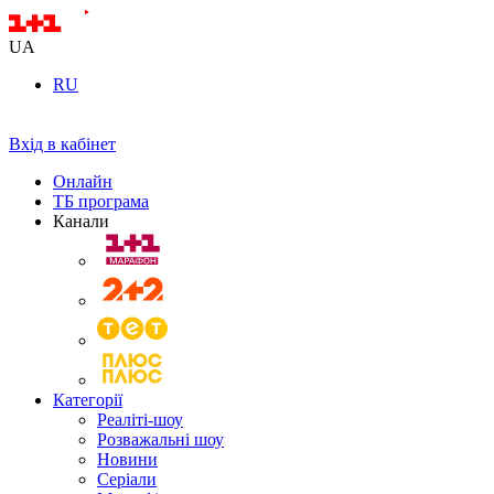
UA
RU
Вхід в кабінет
Онлайн
ТБ програма
Канали
Категорії
Реаліті-шоу
Розважальні шоу
Новини
Серіали