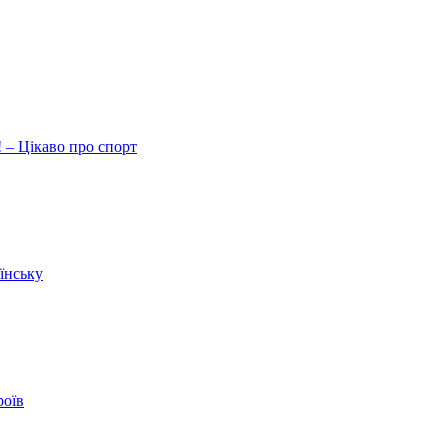
 – Цікаво про спорт
їнську
роїв