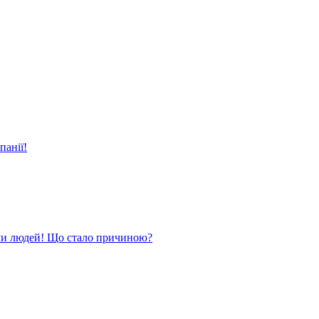
панії!
ли людей! Що стало причиною?