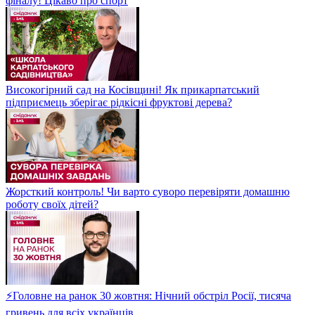
фіналу! Цікаво про спорт
Високогірний сад на Косівщині! Як прикарпатський
підприємець зберігає рідкісні фруктові дерева?
Жорсткий контроль! Чи варто суворо перевіряти домашню
роботу своїх дітей?
⚡Головне на ранок 30 жовтня: Нічний обстріл Росії, тисяча
гривень для всіх українців