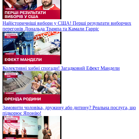
Найісторичніші вибори у США! Перші результати виборчих
перегонів Дональда Трампа та Камали Гарріс
Колективні хибні спогади! Загадковий Ефект Мандели
Замовити чоловіка, дружину або дитину? Реальна послуга, що
підкорює Японію!