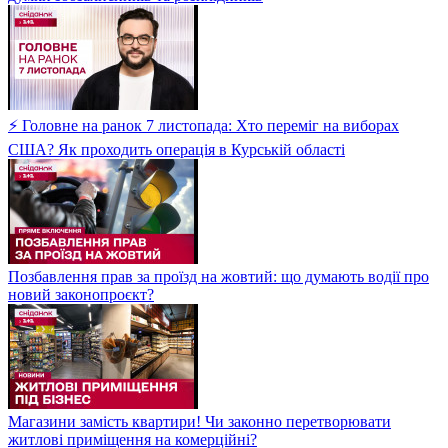
⚡ Головне на ранок 7 листопада: Хто переміг на виборах
США? Як проходить операція в Курській області
Позбавлення прав за проїзд на жовтий: що думають водії про
новий законопроєкт?
Магазини замість квартири! Чи законно перетворювати
житлові приміщення на комерційні?