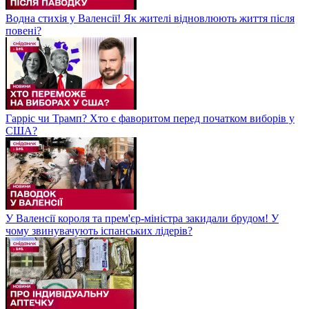
Водна стихія у Валенсії! Як жителі відновлюють життя після
повені?
Гарріс чи Трамп? Хто є фаворитом перед початком виборів у
США?
У Валенсії короля та прем'єр-міністра закидали брудом! У
чому звинувачують іспанських лідерів?