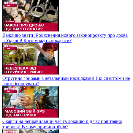
Важливо знати! Роз'яснення нового законопроєкту про дрова
в Україні! Кого можуть покарати?
Отруєння грибами з летальними наслідками! Які симптоми не
варто ігнорувати?
Скарги на неправильний час та локацію під час повітряної
тривоги! В чому причина збоїв?