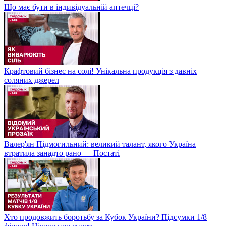
Що має бути в індивідуальній аптечці?
Крафтовий бізнес на солі! Унікальна продукція з давніх
соляних джерел
Валер'ян Підмогильний: великий талант, якого Україна
втратила занадто рано — Постаті
Хто продовжить боротьбу за Кубок України? Підсумки 1/8