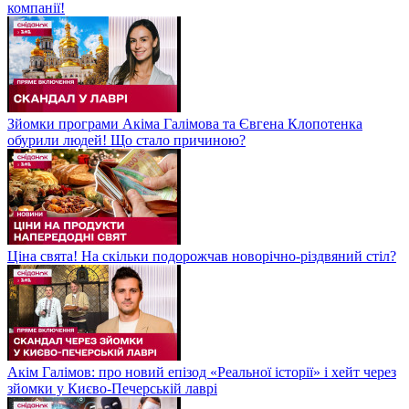
компанії!
Зйомки програми Акіма Галімова та Євгена Клопотенка
обурили людей! Що стало причиною?
Ціна свята! На скільки подорожчав новорічно-різдвяний стіл?
Акім Галімов: про новий епізод «Реальної історії» і хейт через
зйомки у Києво-Печерській лаврі