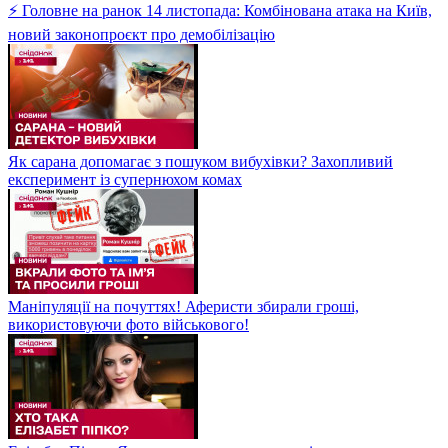
⚡ Головне на ранок 14 листопада: Комбінована атака на Київ,
новий законопроєкт про демобілізацію
Як сарана допомагає з пошуком вибухівки? Захопливий
експеримент із супернюхом комах
Маніпуляції на почуттях! Аферисти збирали гроші,
використовуючи фото військового!