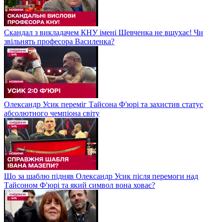
Скандал з викладачем КНУ імені Шевченка не вщухає! Чи
звільнять професора Василенка?
Олександр Усик переміг Тайсона Ф'юрі та захистив статус
абсолютного чемпіона світу
Що за шаблю підняв Олександр Усик після перемоги над
Тайсоном Ф'юрі та який символ вона ховає?