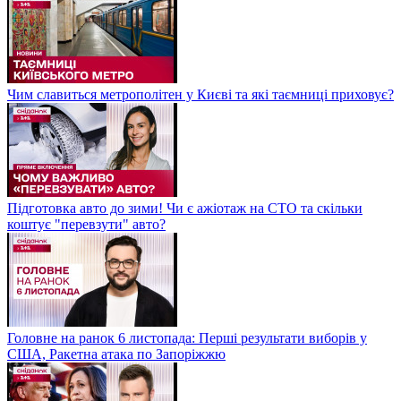
Чим славиться метрополітен у Києві та які таємниці приховує?
Підготовка авто до зими! Чи є ажіотаж на СТО та скільки
коштує "перевзути" авто?
Головне на ранок 6 листопада: Перші результати виборів у
США, Ракетна атака по Запоріжжю