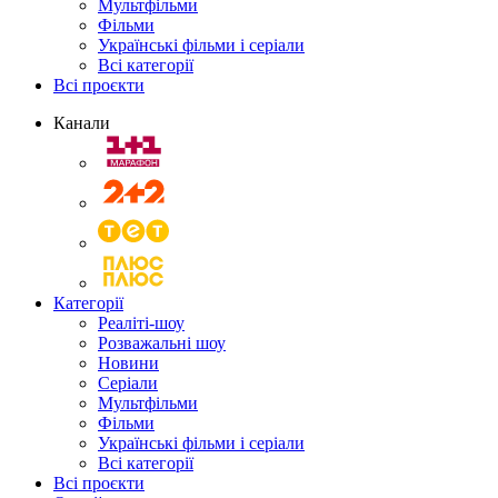
Мультфільми
Фільми
Українські фільми і серіали
Всі категорії
Всі проєкти
Канали
Категорії
Реаліті-шоу
Розважальні шоу
Новини
Серіали
Мультфільми
Фільми
Українські фільми і серіали
Всі категорії
Всі проєкти