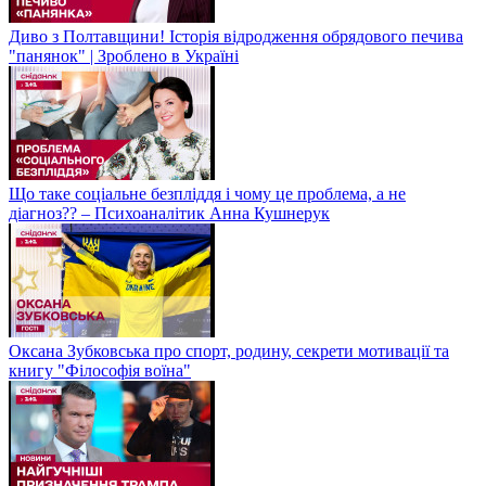
Диво з Полтавщини! Історія відродження обрядового печива
"панянок" | Зроблено в Україні
Що таке соціальне безпліддя і чому це проблема, а не
діагноз?? – Психоаналітик Анна Кушнерук
Оксана Зубковська про спорт, родину, секрети мотивації та
книгу "Філософія воїна"