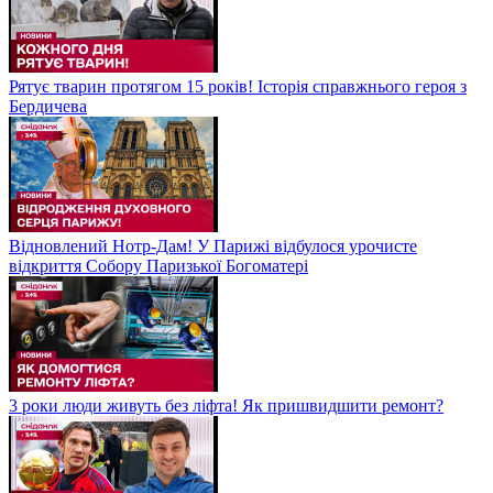
Рятує тварин протягом 15 років! Історія справжнього героя з
Бердичева
Відновлений Нотр-Дам! У Парижі відбулося урочисте
відкриття Собору Паризької Богоматері
3 роки люди живуть без ліфта! Як пришвидшити ремонт?