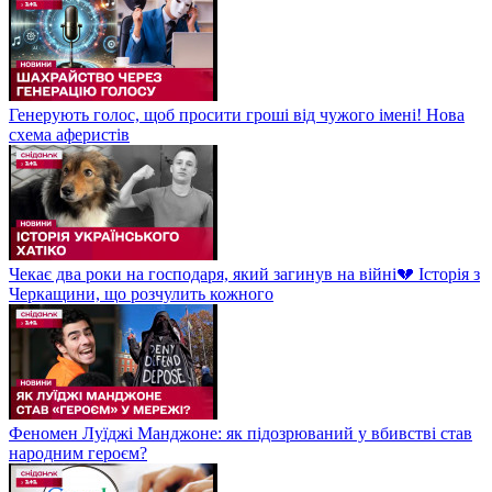
Генерують голос, щоб просити гроші від чужого імені! Нова
схема аферистів
Чекає два роки на господаря, який загинув на війні💔 Історія з
Черкащини, що розчулить кожного
Феномен Луїджі Манджоне: як підозрюваний у вбивстві став
народним героєм?