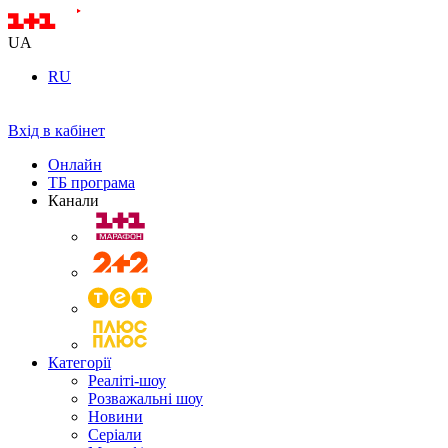
UA
RU
Вхід в кабінет
Онлайн
ТБ програма
Канали
Категорії
Реаліті-шоу
Розважальні шоу
Новини
Серіали