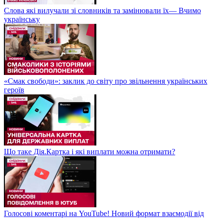
Слова які вилучали зі словників та замінювали їх— Вчимо
українську
«Смак свободи»: заклик до світу про звільнення українських
героїв
Що таке Дія.Картка і які виплати можна отримати?
Голосові коментарі на YouTube! Новий формат взаємодії від