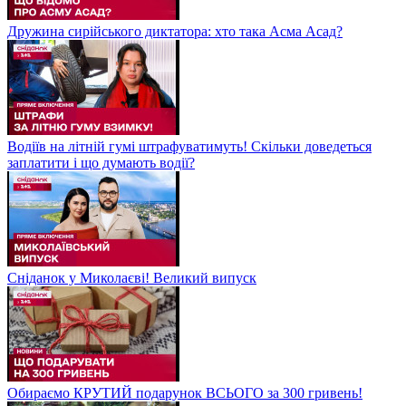
Дружина сирійського диктатора: хто така Асма Асад?
Водіїв на літній гумі штрафуватимуть! Скільки доведеться
заплатити і що думають водії?
Сніданок у Миколаєві! Великий випуск
Обираємо КРУТИЙ подарунок ВСЬОГО за 300 гривень!