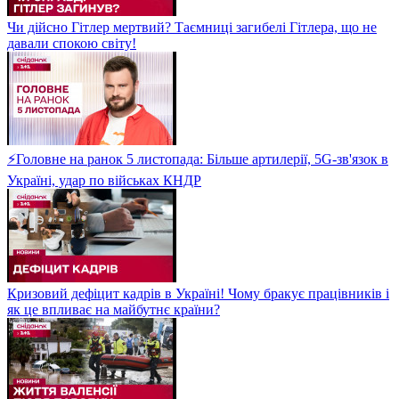
Чи дійсно Гітлер мертвий? Таємниці загибелі Гітлера, що не
давали спокою світу!
⚡Головне на ранок 5 листопада: Більше артилерії, 5G-зв'язок в
Україні, удар по військах КНДР
Кризовий дефіцит кадрів в Україні! Чому бракує працівників і
як це впливає на майбутнє країни?