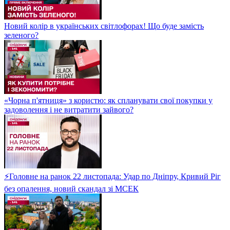
Новий колір в українських світлофорах! Що буде замість
зеленого?
«Чорна п'ятниця» з користю: як спланувати свої покупки у
задоволення і не витратити зайвого?
⚡Головне на ранок 22 листопада: Удар по Дніпру, Кривий Ріг
без опалення, новий скандал зі МСЕК