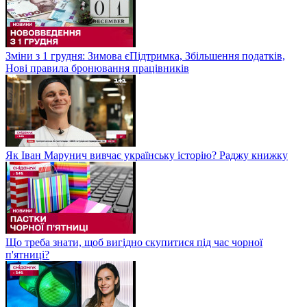
Зміни з 1 грудня: Зимова єПідтримка, Збільшення податків,
Нові правила бронювання працівників
Як Іван Марунич вивчає українську історію? Раджу книжку
Що треба знати, щоб вигідно скупитися під час чорної
п'ятниці?