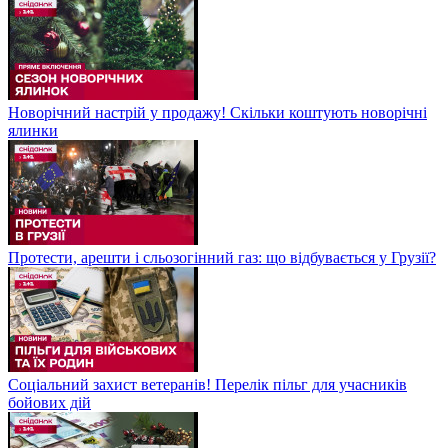
Новорічний настрій у продажу! Скільки коштують новорічні
ялинки
Протести, арешти і сльозогінний газ: що відбувається у Грузії?
Соціальний захист ветеранів! Перелік пільг для учасників
бойових дій