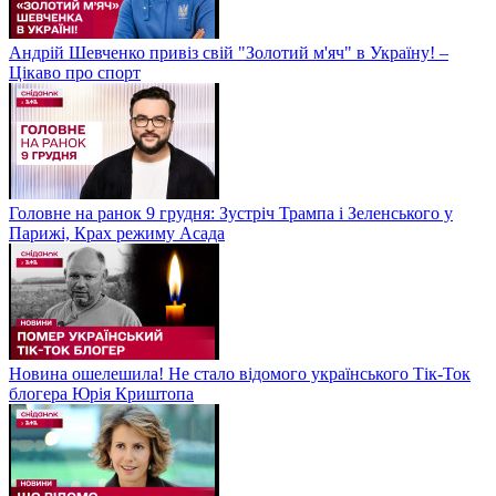
Андрій Шевченко привіз свій "Золотий м'яч" в Україну! –
Цікаво про спорт
Головне на ранок 9 грудня: Зустріч Трампа і Зеленського у
Парижі, Крах режиму Асада
Новина ошелешила! Не стало відомого українського Тік-Ток
блогера Юрія Криштопа