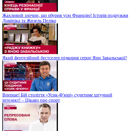
Жахливий злочин, що обурив усю Францію! Історія подружжя
Домініка та Жизель Пеліко
Який фентезійний бестселер підкорив серце Яни Завальської?
Вперше! Бій століття «Усик-Ф'юрі» судитиме штучний
інтелект! – Цікаво про спорт