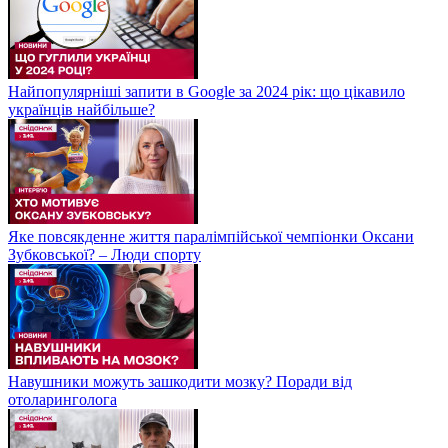
Найпопулярніші запити в Google за 2024 рік: що цікавило
українців найбільше?
Яке повсякденне життя паралімпійської чемпіонки Оксани
Зубковської? – Люди спорту
Навушники можуть зашкодити мозку? Поради від
отоларинголога