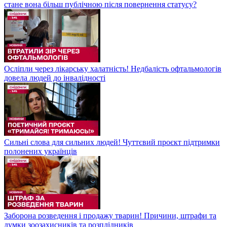
стане вона більш публічною після повернення статусу?
Осліпли через лікарську халатність! Недбалість офтальмологів
довела людей до інвалідності
Сильні слова для сильних людей! Чуттєвий проєкт підтримки
полонених українців
Заборона розведення і продажу тварин! Причини, штрафи та
думки зоозахисників та розплідників