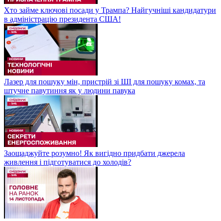
Хто займе ключові посади у Трампа? Найгучніші кандидатури
в адміністрацію президента США!
Лазер для пошуку мін, пристрій зі ШІ для пошуку комах, та
штучне павутиння як у людини павука
Заощаджуйте розумно! Як вигідно придбати джерела
живлення і підготуватися до холодів?