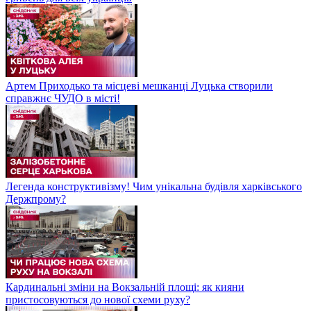
Артем Приходько та місцеві мешканці Луцька створили
справжнє ЧУДО в місті!
Легенда конструктивізму! Чим унікальна будівля харківського
Держпрому?
Кардинальні зміни на Вокзальній площі: як кияни
пристосовуються до нової схеми руху?