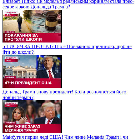
Елізабет Піпко: Як модель з радянським корінням стала прес-
секретаркою Дональда Трампа?
5 ТИСЯЧ ЗА ПРОГУЛ? Що є Поважною причиною, щоб не
йти до школи?
Дональд Трамп знову президент! Коли розпочнеться його
новий термін?
Майбутня перша леді США! Чим живе Меланія Трамп і чи