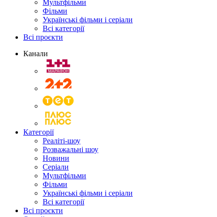
Мультфільми
Фільми
Українські фільми і серіали
Всі категорії
Всі проєкти
Канали
Категорії
Реаліті-шоу
Розважальні шоу
Новини
Серіали
Мультфільми
Фільми
Українські фільми і серіали
Всі категорії
Всі проєкти