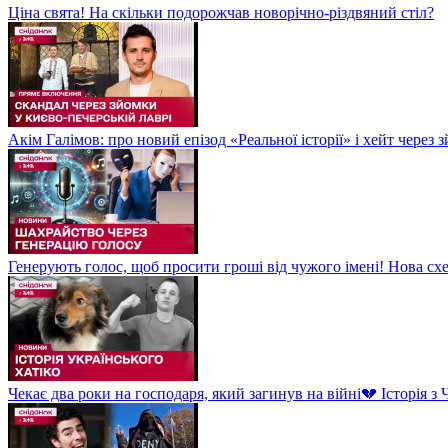
Ціна свята! На скільки подорожчав новорічно-різдвяний стіл?
Акім Галімов: про новий епізод «Реальної історії» і хейт через
Генерують голос, щоб просити гроші від чужого імені! Нова сх
Чекає два роки на господаря, який загинув на війні💔 Історія 