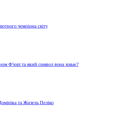
лютного чемпіона світу
ом Ф'юрі та який символ вона ховає?
омініка та Жизель Пеліко