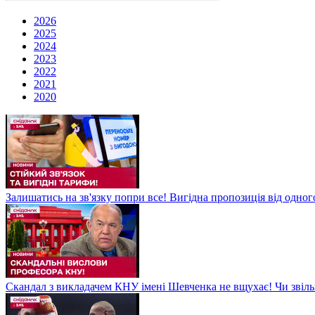
2026
2025
2024
2023
2022
2021
2020
Залишатись на зв'язку попри все! Вигідна пропозиція від одног
Скандал з викладачем КНУ імені Шевченка не вщухає! Чи звіл