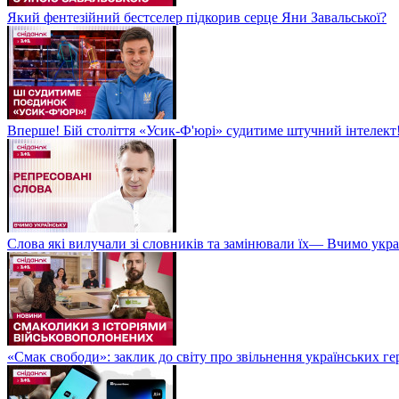
Який фентезійний бестселер підкорив серце Яни Завальської?
Вперше! Бій століття «Усик-Ф'юрі» судитиме штучний інтелект!
Слова які вилучали зі словників та замінювали їх— Вчимо укра
«Смак свободи»: заклик до світу про звільнення українських ге