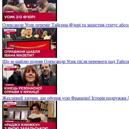
Олександр Усик переміг Тайсона Ф'юрі та захистив статус абсо
Що за шаблю підняв Олександр Усик після перемоги над Тайсон
Жахливий злочин, що обурив усю Францію! Історія подружжя Д