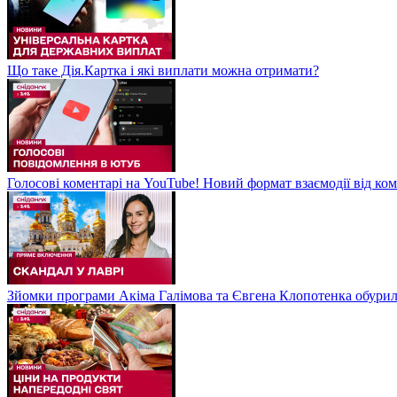
Що таке Дія.Картка і які виплати можна отримати?
Голосові коментарі на YouTube! Новий формат взаємодії від ком
Зйомки програми Акіма Галімова та Євгена Клопотенка обури