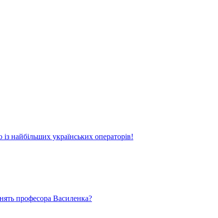
о із найбільших українських операторів!
ьнять професора Василенка?