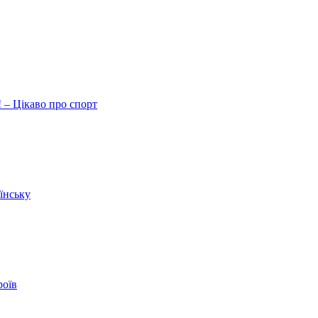
 – Цікаво про спорт
їнську
роїв