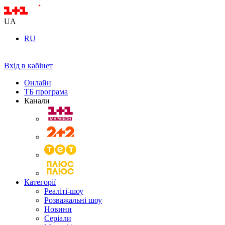
UA
RU
Вхід в кабінет
Онлайн
ТБ програма
Канали
Категорії
Реаліті-шоу
Розважальні шоу
Новини
Серіали