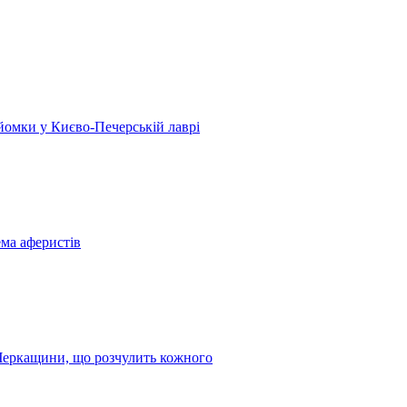
 зйомки у Києво-Печерській лаврі
ема аферистів
з Черкащини, що розчулить кожного