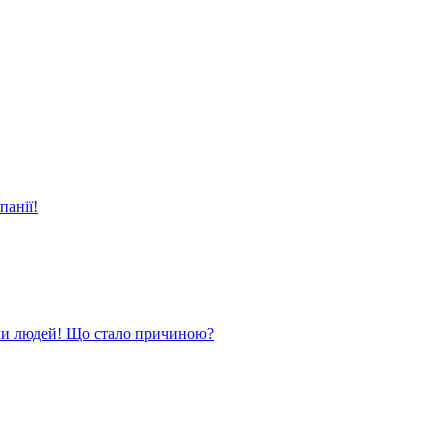
панії!
ли людей! Що стало причиною?