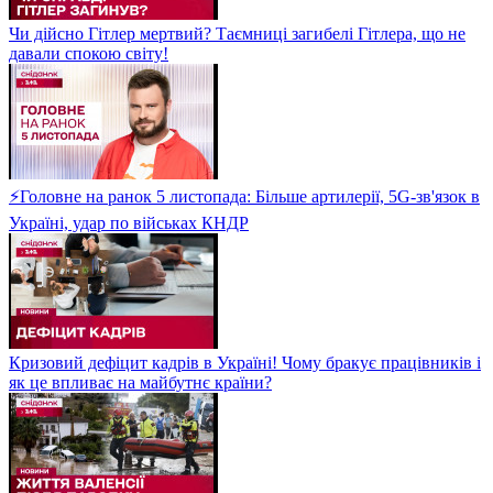
Чи дійсно Гітлер мертвий? Таємниці загибелі Гітлера, що не
давали спокою світу!
⚡Головне на ранок 5 листопада: Більше артилерії, 5G-зв'язок в
Україні, удар по військах КНДР
Кризовий дефіцит кадрів в Україні! Чому бракує працівників і
як це впливає на майбутнє країни?