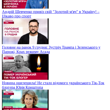
Андрій Шевченко привіз свій "Золотий м'яч" в Україну! –
Цікаво про спорт
Головне на ранок 9 грудня: Зустріч Трампа і Зеленського у
Парижі, Крах режиму Асада
Новина ошелешила! Не стало відомого українського Тік-Ток
блогера Юрія Криштопа