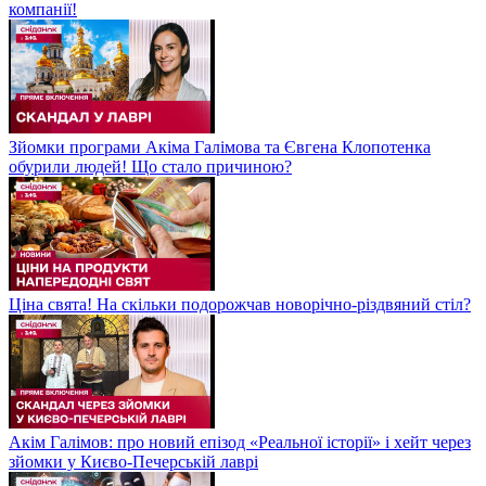
компанії!
Зйомки програми Акіма Галімова та Євгена Клопотенка
обурили людей! Що стало причиною?
Ціна свята! На скільки подорожчав новорічно-різдвяний стіл?
Акім Галімов: про новий епізод «Реальної історії» і хейт через
зйомки у Києво-Печерській лаврі