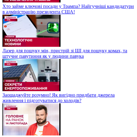
Хто займе ключові посади у Трампа? Найгучніші кандидатури
в адміністрацію президента США!
Лазер для пошуку мін, пристрій зі ШІ для пошуку комах, та
штучне павутиння як у людини павука
Заощаджуйте розумно! Як вигідно придбати джерела
живлення і підготуватися до холодів?