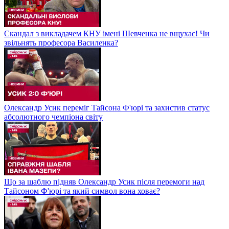
Скандал з викладачем КНУ імені Шевченка не вщухає! Чи
звільнять професора Василенка?
Олександр Усик переміг Тайсона Ф'юрі та захистив статус
абсолютного чемпіона світу
Що за шаблю підняв Олександр Усик після перемоги над
Тайсоном Ф'юрі та який символ вона ховає?