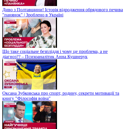
Диво з Полтавщини! Історія відродження обрядового печива
"панянок" | Зроблено в Україні
Що таке соціальне безпліддя і чому це проблема, а не
діагноз?? – Психоаналітик Анна Кушнерук
Оксана Зубковська про спорт, родину, секрети мотивації та
книгу "Філософія воїна"