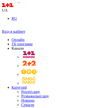
UA
RU
Вхід в кабінет
Онлайн
ТБ програма
Канали
Категорії
Реаліті-шоу
Розважальні шоу
Новини
Серіали