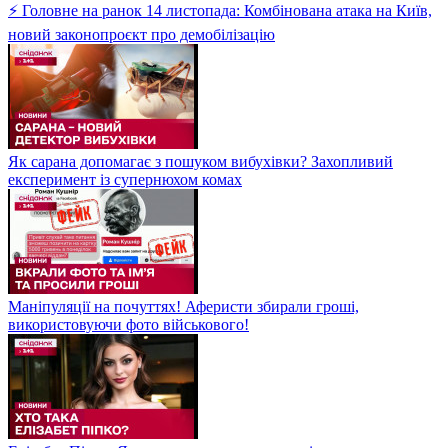
⚡ Головне на ранок 14 листопада: Комбінована атака на Київ,
новий законопроєкт про демобілізацію
Як сарана допомагає з пошуком вибухівки? Захопливий
експеримент із супернюхом комах
Маніпуляції на почуттях! Аферисти збирали гроші,
використовуючи фото військового!