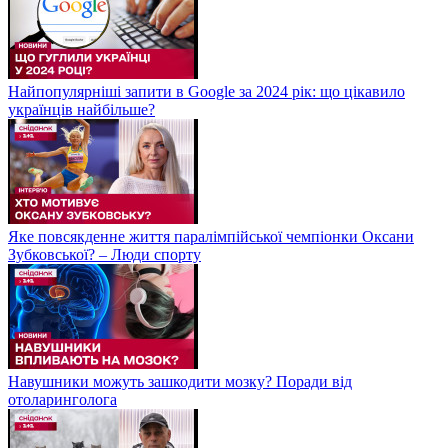
Найпопулярніші запити в Google за 2024 рік: що цікавило
українців найбільше?
Яке повсякденне життя паралімпійської чемпіонки Оксани
Зубковської? – Люди спорту
Навушники можуть зашкодити мозку? Поради від
отоларинголога