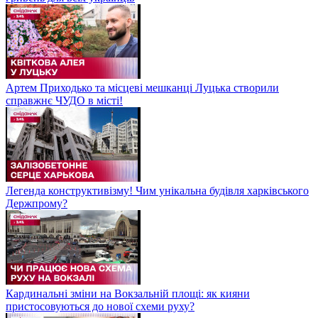
Артем Приходько та місцеві мешканці Луцька створили
справжнє ЧУДО в місті!
Легенда конструктивізму! Чим унікальна будівля харківського
Держпрому?
Кардинальні зміни на Вокзальній площі: як кияни
пристосовуються до нової схеми руху?