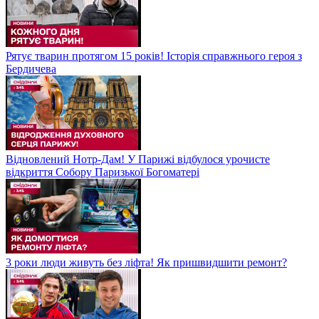
Рятує тварин протягом 15 років! Історія справжнього героя з
Бердичева
Відновлений Нотр-Дам! У Парижі відбулося урочисте
відкриття Собору Паризької Богоматері
3 роки люди живуть без ліфта! Як пришвидшити ремонт?