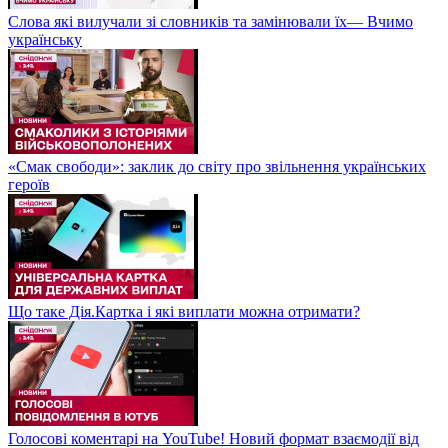
Слова які вилучали зі словників та замінювали їх— Вчимо
українську
«Смак свободи»: заклик до світу про звільнення українських
героїв
Що таке Дія.Картка і які виплати можна отримати?
Голосові коментарі на YouTube! Новий формат взаємодії від