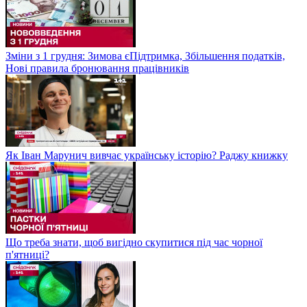
Зміни з 1 грудня: Зимова єПідтримка, Збільшення податків,
Нові правила бронювання працівників
Як Іван Марунич вивчає українську історію? Раджу книжку
Що треба знати, щоб вигідно скупитися під час чорної
п'ятниці?