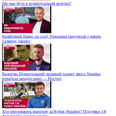
Що має бути в індивідуальній аптечці?
Крафтовий бізнес на солі! Унікальна продукція з давніх
соляних джерел
Валер'ян Підмогильний: великий талант, якого Україна
втратила занадто рано — Постаті
Хто продовжить боротьбу за Кубок України? Підсумки 1/8