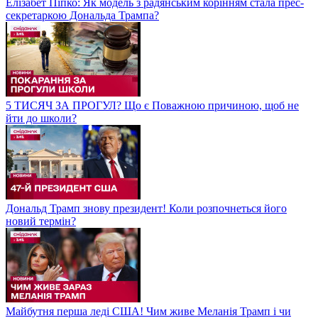
Елізабет Піпко: Як модель з радянським корінням стала прес-
секретаркою Дональда Трампа?
5 ТИСЯЧ ЗА ПРОГУЛ? Що є Поважною причиною, щоб не
йти до школи?
Дональд Трамп знову президент! Коли розпочнеться його
новий термін?
Майбутня перша леді США! Чим живе Меланія Трамп і чи