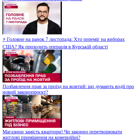
⚡ Головне на ранок 7 листопада: Хто переміг на виборах
США? Як проходить операція в Курській області
Позбавлення прав за проїзд на жовтий: що думають водії про
новий законопроєкт?
Магазини замість квартири! Чи законно перетворювати
житлові приміщення на комерційні?