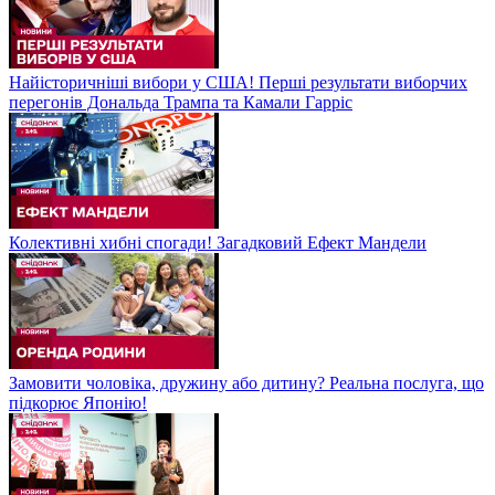
Найісторичніші вибори у США! Перші результати виборчих
перегонів Дональда Трампа та Камали Гарріс
Колективні хибні спогади! Загадковий Ефект Мандели
Замовити чоловіка, дружину або дитину? Реальна послуга, що
підкорює Японію!