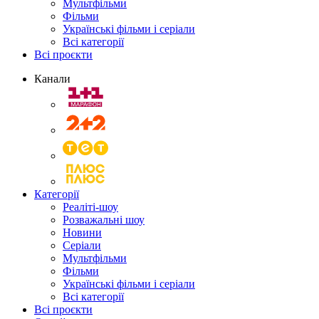
Мультфільми
Фільми
Українські фільми і серіали
Всі категорії
Всі проєкти
Канали
Категорії
Реаліті-шоу
Розважальні шоу
Новини
Серіали
Мультфільми
Фільми
Українські фільми і серіали
Всі категорії
Всі проєкти