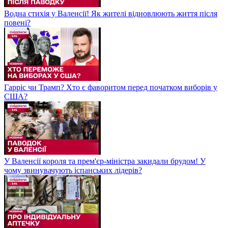
Водна стихія у Валенсії! Як жителі відновлюють життя після
повені?
Гарріс чи Трамп? Хто є фаворитом перед початком виборів у
США?
У Валенсії короля та прем'єр-міністра закидали брудом! У
чому звинувачують іспанських лідерів?