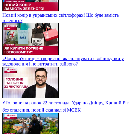
Новий колір в українських світлофорах! Що буде замість
зеленого?
«Чорна п'ятниця» з користю: як спланувати свої покупки у
задоволення і не витратити зайвого?
⚡Головне на ранок 22 листопада: Удар по Дніпру, Кривий Ріг
без опалення, новий скандал зі МСЕК