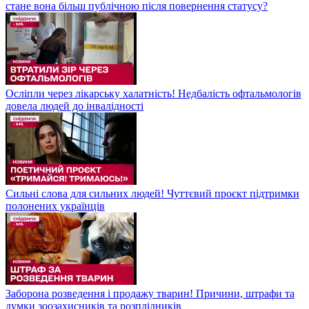
стане вона більш публічною після повернення статусу?
Осліпли через лікарську халатність! Недбалість офтальмологів
довела людей до інвалідності
Сильні слова для сильних людей! Чуттєвий проєкт підтримки
полонених українців
Заборона розведення і продажу тварин! Причини, штрафи та
думки зоозахисників та розплідників