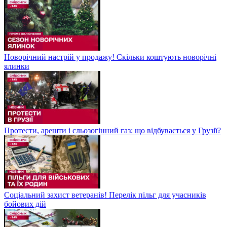
Новорічний настрій у продажу! Скільки коштують новорічні
ялинки
Протести, арешти і сльозогінний газ: що відбувається у Грузії?
Соціальний захист ветеранів! Перелік пільг для учасників
бойових дій