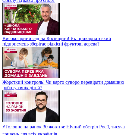
фіналу! Цікаво про спорт
Високогірний сад на Косівщині! Як прикарпатський
підприємець зберігає рідкісні фруктові дерева?
Жорсткий контроль! Чи варто суворо перевіряти домашню
роботу своїх дітей?
⚡Головне на ранок 30 жовтня: Нічний обстріл Росії, тисяча
гривень для всіх українців