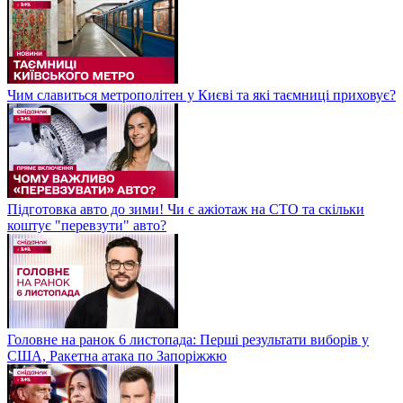
Чим славиться метрополітен у Києві та які таємниці приховує?
Підготовка авто до зими! Чи є ажіотаж на СТО та скільки
коштує "перевзути" авто?
Головне на ранок 6 листопада: Перші результати виборів у
США, Ракетна атака по Запоріжжю