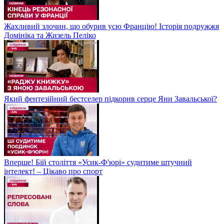
Жахливий злочин, що обурив усю Францію! Історія подружжя
Домініка та Жизель Пеліко
Який фентезійний бестселер підкорив серце Яни Завальської?
Вперше! Бій століття «Усик-Ф'юрі» судитиме штучний
інтелект! – Цікаво про спорт