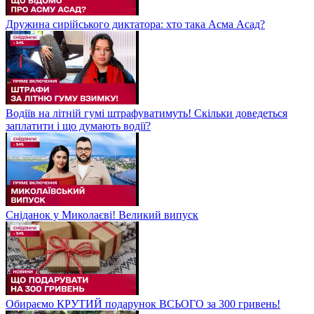
Дружина сирійського диктатора: хто така Асма Асад?
Водіїв на літній гумі штрафуватимуть! Скільки доведеться
заплатити і що думають водії?
Сніданок у Миколаєві! Великий випуск
Обираємо КРУТИЙ подарунок ВСЬОГО за 300 гривень!