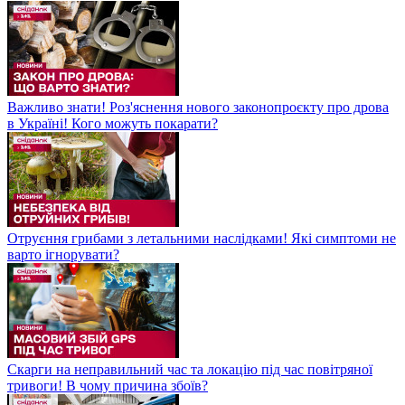
Важливо знати! Роз'яснення нового законопроєкту про дрова
в Україні! Кого можуть покарати?
Отруєння грибами з летальними наслідками! Які симптоми не
варто ігнорувати?
Скарги на неправильний час та локацію під час повітряної
тривоги! В чому причина збоїв?