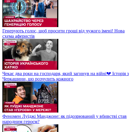
Генерують голос, щоб просити гроші від чужого імені! Нова
схема аферистів
Чекає два роки на господаря, який загинув на війні💔 Історія з
Черкащини, що розчулить кожного
Феномен Луїджі Манджоне: як підозрюваний у вбивстві став
народним героєм?