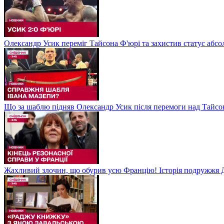
Олександр Усик переміг Тайсона Ф'юрі та захистив статус абсо
Що за шаблю підняв Олександр Усик після перемоги над Тайсон
Жахливий злочин, що обурив усю Францію! Історія подружжя Д