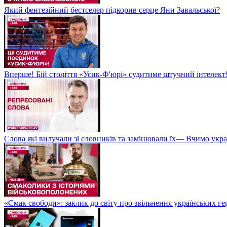
Який фентезійний бестселер підкорив серце Яни Завальської?
Вперше! Бій століття «Усик-Ф'юрі» судитиме штучний інтелект!
Слова які вилучали зі словників та замінювали їх— Вчимо укра
«Смак свободи»: заклик до світу про звільнення українських ге