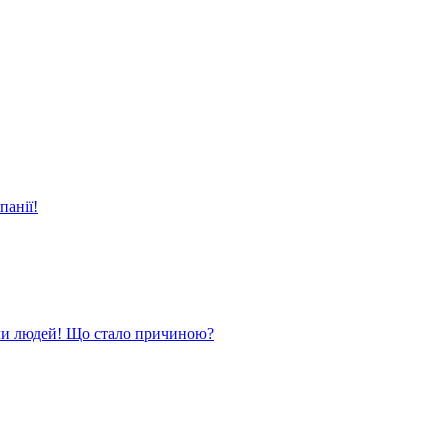
панії!
ли людей! Що стало причиною?