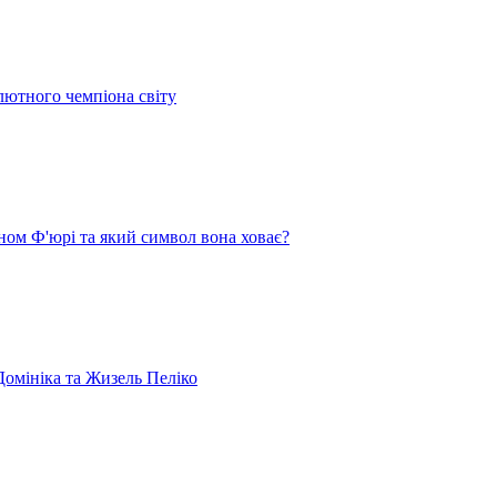
лютного чемпіона світу
ом Ф'юрі та який символ вона ховає?
омініка та Жизель Пеліко