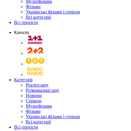
Мультфільми
Фільми
Українські фільми і серіали
Всі категорії
Всі проєкти
Канали
Категорії
Реаліті-шоу
Розважальні шоу
Новини
Серіали
Мультфільми
Фільми
Українські фільми і серіали
Всі категорії
Всі проєкти