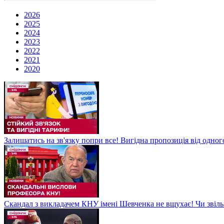
2026
2025
2024
2023
2022
2021
2020
Залишатись на зв'язку попри все! Вигідна пропозиція від одног
Скандал з викладачем КНУ імені Шевченка не вщухає! Чи звіл