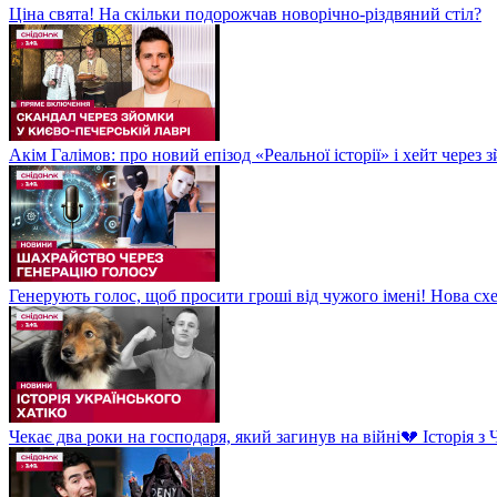
Ціна свята! На скільки подорожчав новорічно-різдвяний стіл?
Акім Галімов: про новий епізод «Реальної історії» і хейт через
Генерують голос, щоб просити гроші від чужого імені! Нова сх
Чекає два роки на господаря, який загинув на війні💔 Історія 