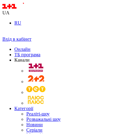
UA
RU
Вхід в кабінет
Онлайн
ТБ програма
Канали
Категорії
Реаліті-шоу
Розважальні шоу
Новини
Серіали