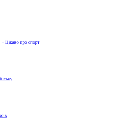
 – Цікаво про спорт
їнську
роїв