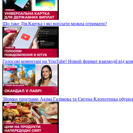
Що таке Дія.Картка і які виплати можна отримати?
Голосові коментарі на YouTube! Новий формат взаємодії від ком
Зйомки програми Акіма Галімова та Євгена Клопотенка обури