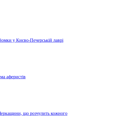
 зйомки у Києво-Печерській лаврі
ема аферистів
з Черкащини, що розчулить кожного