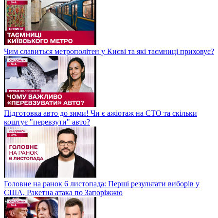
Чим славиться метрополітен у Києві та які таємниці приховує?
Підготовка авто до зими! Чи є ажіотаж на СТО та скільки
коштує "перевзути" авто?
Головне на ранок 6 листопада: Перші результати виборів у
США, Ракетна атака по Запоріжжю