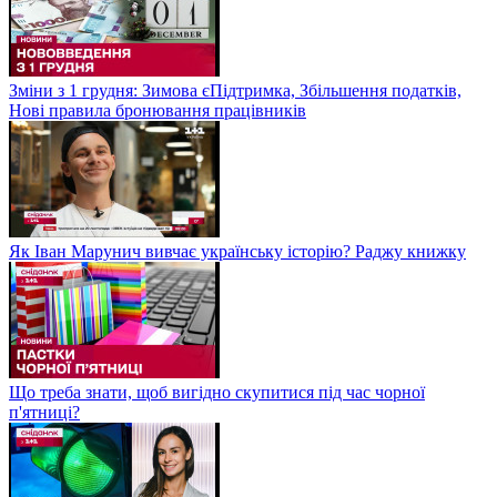
Зміни з 1 грудня: Зимова єПідтримка, Збільшення податків,
Нові правила бронювання працівників
Як Іван Марунич вивчає українську історію? Раджу книжку
Що треба знати, щоб вигідно скупитися під час чорної
п'ятниці?