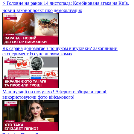
⚡ Головне на ранок 14 листопада: Комбінована атака на Київ,
новий законопроєкт про демобілізацію
Як сарана допомагає з пошуком вибухівки? Захопливий
експеримент із супернюхом комах
Маніпуляції на почуттях! Аферисти збирали гроші,
використовуючи фото військового!