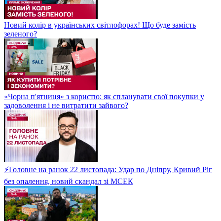
Новий колір в українських світлофорах! Що буде замість
зеленого?
«Чорна п'ятниця» з користю: як спланувати свої покупки у
задоволення і не витратити зайвого?
⚡Головне на ранок 22 листопада: Удар по Дніпру, Кривий Ріг
без опалення, новий скандал зі МСЕК