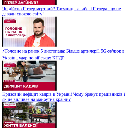
Чи дійсно Гітлер мертвий? Таємниці загибелі Гітлера, що не
давали спокою світу!
⚡Головне на ранок 5 листопада: Більше артилерії, 5G-зв'язок в
Україні, удар по військах КНДР
Кризовий дефіцит кадрів в Україні! Чому бракує працівників і
як це впливає на майбутнє країни?