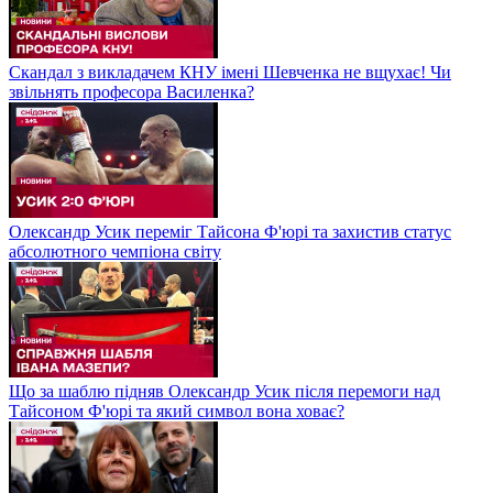
Скандал з викладачем КНУ імені Шевченка не вщухає! Чи
звільнять професора Василенка?
Олександр Усик переміг Тайсона Ф'юрі та захистив статус
абсолютного чемпіона світу
Що за шаблю підняв Олександр Усик після перемоги над
Тайсоном Ф'юрі та який символ вона ховає?