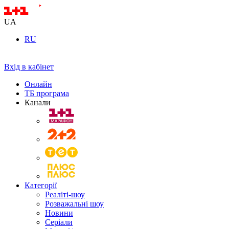
UA
RU
Вхід в кабінет
Онлайн
ТБ програма
Канали
Категорії
Реаліті-шоу
Розважальні шоу
Новини
Серіали