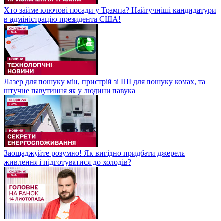
Хто займе ключові посади у Трампа? Найгучніші кандидатури
в адміністрацію президента США!
Лазер для пошуку мін, пристрій зі ШІ для пошуку комах, та
штучне павутиння як у людини павука
Заощаджуйте розумно! Як вигідно придбати джерела
живлення і підготуватися до холодів?