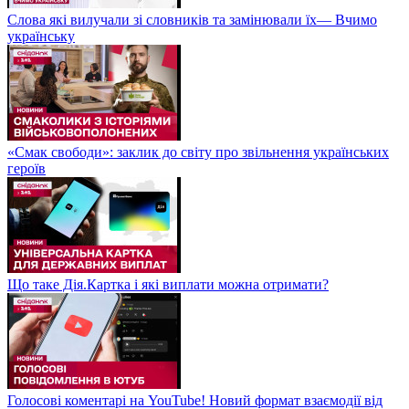
Слова які вилучали зі словників та замінювали їх— Вчимо
українську
«Смак свободи»: заклик до світу про звільнення українських
героїв
Що таке Дія.Картка і які виплати можна отримати?
Голосові коментарі на YouTube! Новий формат взаємодії від