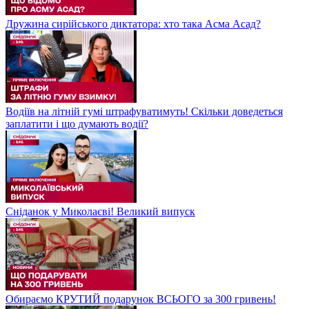
Дружина сирійського диктатора: хто така Асма Асад?
Водіїв на літній гумі штрафуватимуть! Скільки доведеться
заплатити і що думають водії?
Сніданок у Миколаєві! Великий випуск
Обираємо КРУТИЙ подарунок ВСЬОГО за 300 гривень!