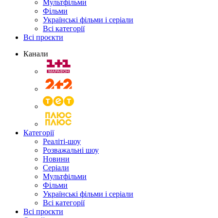
Мультфільми
Фільми
Українські фільми і серіали
Всі категорії
Всі проєкти
Канали
Категорії
Реаліті-шоу
Розважальні шоу
Новини
Серіали
Мультфільми
Фільми
Українські фільми і серіали
Всі категорії
Всі проєкти