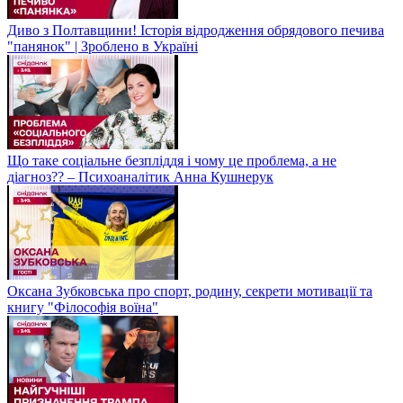
Диво з Полтавщини! Історія відродження обрядового печива
"панянок" | Зроблено в Україні
Що таке соціальне безпліддя і чому це проблема, а не
діагноз?? – Психоаналітик Анна Кушнерук
Оксана Зубковська про спорт, родину, секрети мотивації та
книгу "Філософія воїна"