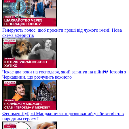
Генерують голос, щоб просити гроші від чужого імені! Нова
схема аферистів
Чекає два роки на господаря, який загинув на війні💔 Історія з
Черкащини, що розчулить кожного
Феномен Луїджі Манджоне: як підозрюваний у вбивстві став
народним героєм?