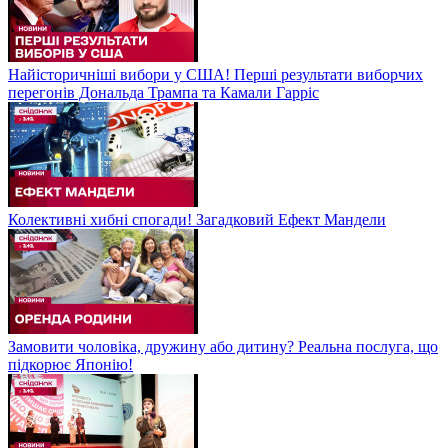
Найісторичніші вибори у США! Перші результати виборчих
перегонів Дональда Трампа та Камали Гарріс
Колективні хибні спогади! Загадковий Ефект Мандели
Замовити чоловіка, дружину або дитину? Реальна послуга, що
підкорює Японію!