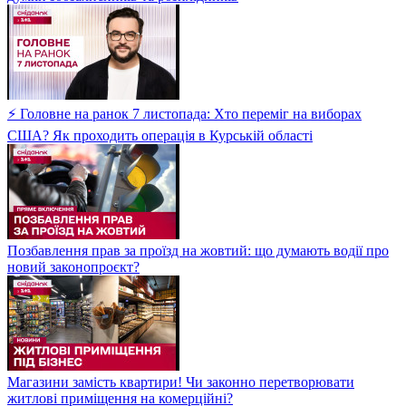
⚡ Головне на ранок 7 листопада: Хто переміг на виборах
США? Як проходить операція в Курській області
Позбавлення прав за проїзд на жовтий: що думають водії про
новий законопроєкт?
Магазини замість квартири! Чи законно перетворювати
житлові приміщення на комерційні?