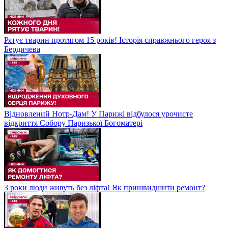
Рятує тварин протягом 15 років! Історія справжнього героя з
Бердичева
Відновлений Нотр-Дам! У Парижі відбулося урочисте
відкриття Собору Паризької Богоматері
3 роки люди живуть без ліфта! Як пришвидшити ремонт?