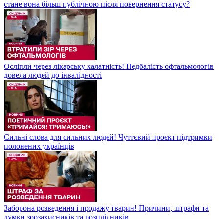
стане вона більш публічною після повернення статусу?
Осліпли через лікарську халатність! Недбалість офтальмологів
довела людей до інвалідності
Сильні слова для сильних людей! Чуттєвий проєкт підтримки
полонених українців
Заборона розведення і продажу тварин! Причини, штрафи та
думки зоозахисників та розплідників