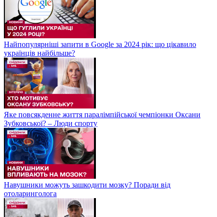
Найпопулярніші запити в Google за 2024 рік: що цікавило
українців найбільше?
Яке повсякденне життя паралімпійської чемпіонки Оксани
Зубковської? – Люди спорту
Навушники можуть зашкодити мозку? Поради від
отоларинголога