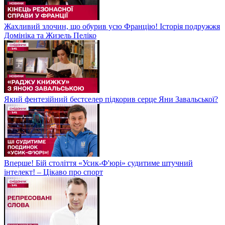
Жахливий злочин, що обурив усю Францію! Історія подружжя
Домініка та Жизель Пеліко
Який фентезійний бестселер підкорив серце Яни Завальської?
Вперше! Бій століття «Усик-Ф'юрі» судитиме штучний
інтелект! – Цікаво про спорт