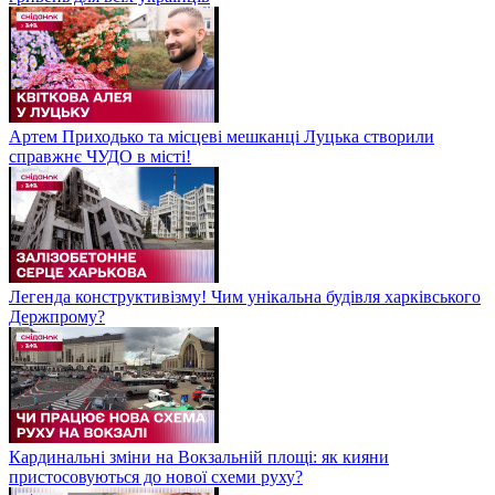
Артем Приходько та місцеві мешканці Луцька створили
справжнє ЧУДО в місті!
Легенда конструктивізму! Чим унікальна будівля харківського
Держпрому?
Кардинальні зміни на Вокзальній площі: як кияни
пристосовуються до нової схеми руху?