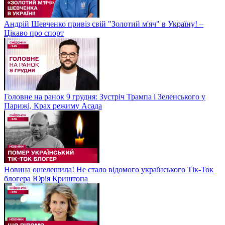
Андрій Шевченко привіз свій "Золотий м'яч" в Україну! –
Цікаво про спорт
Головне на ранок 9 грудня: Зустріч Трампа і Зеленського у
Парижі, Крах режиму Асада
Новина ошелешила! Не стало відомого українського Тік-Ток
блогера Юрія Криштопа