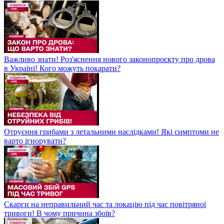
Важливо знати! Роз'яснення нового законопроєкту про дрова
в Україні! Кого можуть покарати?
Отруєння грибами з летальними наслідками! Які симптоми не
варто ігнорувати?
Скарги на неправильний час та локацію під час повітряної
тривоги! В чому причина збоїв?