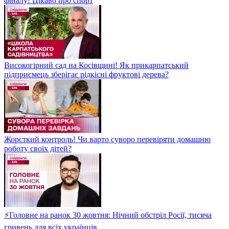
фіналу! Цікаво про спорт
Високогірний сад на Косівщині! Як прикарпатський
підприємець зберігає рідкісні фруктові дерева?
Жорсткий контроль! Чи варто суворо перевіряти домашню
роботу своїх дітей?
⚡Головне на ранок 30 жовтня: Нічний обстріл Росії, тисяча
гривень для всіх українців