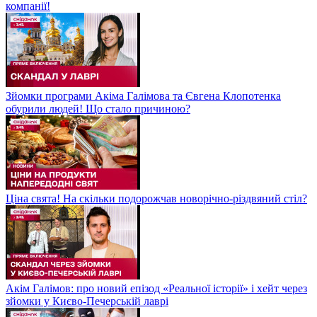
компанії!
Зйомки програми Акіма Галімова та Євгена Клопотенка
обурили людей! Що стало причиною?
Ціна свята! На скільки подорожчав новорічно-різдвяний стіл?
Акім Галімов: про новий епізод «Реальної історії» і хейт через
зйомки у Києво-Печерській лаврі