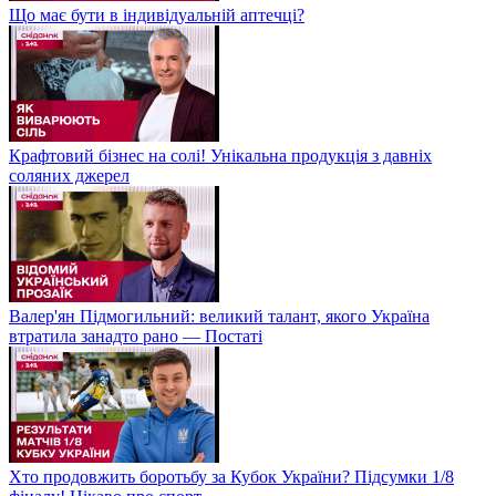
Що має бути в індивідуальній аптечці?
Крафтовий бізнес на солі! Унікальна продукція з давніх
соляних джерел
Валер'ян Підмогильний: великий талант, якого Україна
втратила занадто рано — Постаті
Хто продовжить боротьбу за Кубок України? Підсумки 1/8