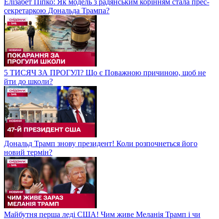
Елізабет Піпко: Як модель з радянським корінням стала прес-
секретаркою Дональда Трампа?
5 ТИСЯЧ ЗА ПРОГУЛ? Що є Поважною причиною, щоб не
йти до школи?
Дональд Трамп знову президент! Коли розпочнеться його
новий термін?
Майбутня перша леді США! Чим живе Меланія Трамп і чи