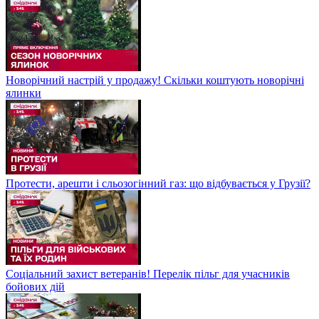
Новорічний настрій у продажу! Скільки коштують новорічні
ялинки
Протести, арешти і сльозогінний газ: що відбувається у Грузії?
Соціальний захист ветеранів! Перелік пільг для учасників
бойових дій