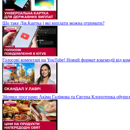
Що таке Дія.Картка і які виплати можна отримати?
Голосові коментарі на YouTube! Новий формат взаємодії від ком
Зйомки програми Акіма Галімова та Євгена Клопотенка обури