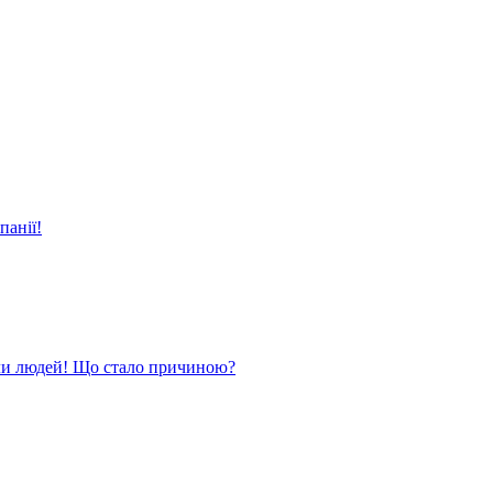
панії!
ли людей! Що стало причиною?