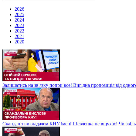
2026
2025
2024
2023
2022
2021
2020
Залишатись на зв'язку попри все! Вигідна пропозиція від одног
Скандал з викладачем КНУ імені Шевченка не вщухає! Чи звіл