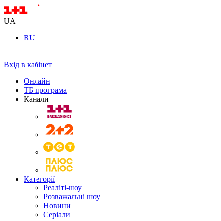
UA
RU
Вхід в кабінет
Онлайн
ТБ програма
Канали
Категорії
Реаліті-шоу
Розважальні шоу
Новини
Серіали