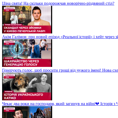
Ціна свята! На скільки подорожчав новорічно-різдвяний стіл?
Акім Галімов: про новий епізод «Реальної історії» і хейт через
Генерують голос, щоб просити гроші від чужого імені! Нова сх
Чекає два роки на господаря, який загинув на війні💔 Історія 