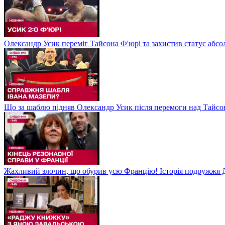
Олександр Усик переміг Тайсона Ф'юрі та захистив статус абсо
Що за шаблю підняв Олександр Усик після перемоги над Тайсон
Жахливий злочин, що обурив усю Францію! Історія подружжя Д