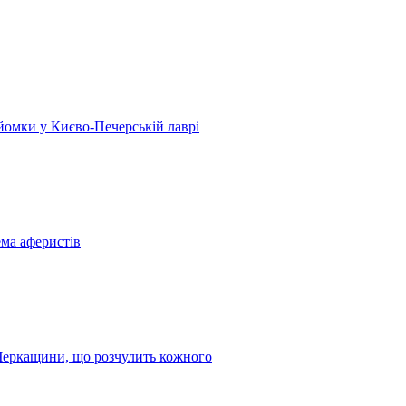
 зйомки у Києво-Печерській лаврі
ема аферистів
з Черкащини, що розчулить кожного