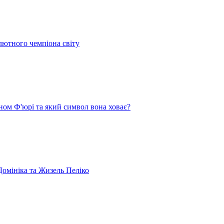
лютного чемпіона світу
ом Ф'юрі та який символ вона ховає?
омініка та Жизель Пеліко