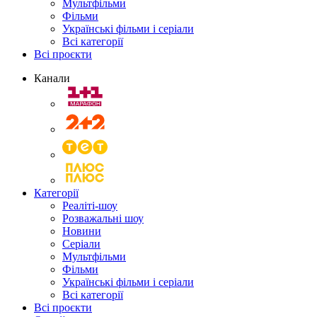
Мультфільми
Фільми
Українські фільми і серіали
Всі категорії
Всі проєкти
Канали
Категорії
Реаліті-шоу
Розважальні шоу
Новини
Серіали
Мультфільми
Фільми
Українські фільми і серіали
Всі категорії
Всі проєкти