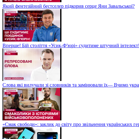
Який фентезійний бестселер підкорив серце Яни Завальської?
Вперше! Бій століття «Усик-Ф'юрі» судитиме штучний інтелект!
Слова які вилучали зі словників та замінювали їх— Вчимо укра
«Смак свободи»: заклик до світу про звільнення українських ге