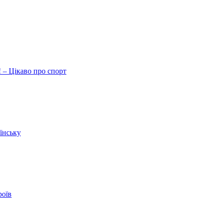
 – Цікаво про спорт
їнську
роїв