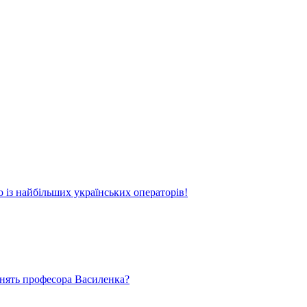
о із найбільших українських операторів!
ьнять професора Василенка?