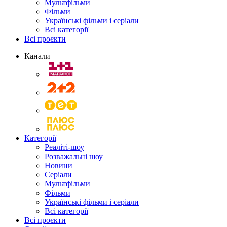
Мультфільми
Фільми
Українські фільми і серіали
Всі категорії
Всі проєкти
Канали
Категорії
Реаліті-шоу
Розважальні шоу
Новини
Серіали
Мультфільми
Фільми
Українські фільми і серіали
Всі категорії
Всі проєкти