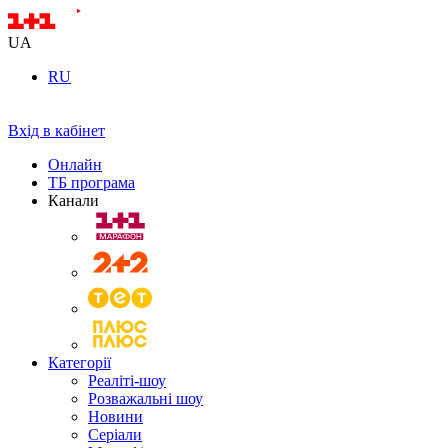
UA
RU
Вхід в кабінет
Онлайн
ТБ програма
Канали
Категорії
Реаліті-шоу
Розважальні шоу
Новини
Серіали