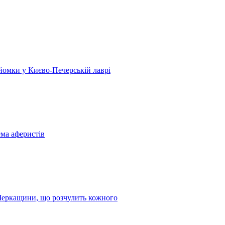
 зйомки у Києво-Печерській лаврі
ема аферистів
з Черкащини, що розчулить кожного