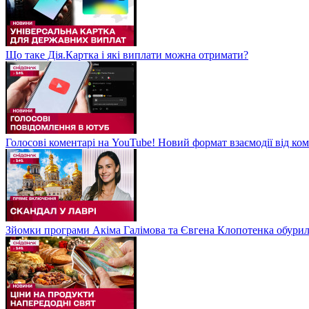
Що таке Дія.Картка і які виплати можна отримати?
Голосові коментарі на YouTube! Новий формат взаємодії від ком
Зйомки програми Акіма Галімова та Євгена Клопотенка обури