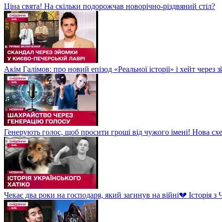
Ціна свята! На скільки подорожчав новорічно-різдвяний стіл?
Акім Галімов: про новий епізод «Реальної історії» і хейт через
Генерують голос, щоб просити гроші від чужого імені! Нова сх
Чекає два роки на господаря, який загинув на війні💔 Історія 