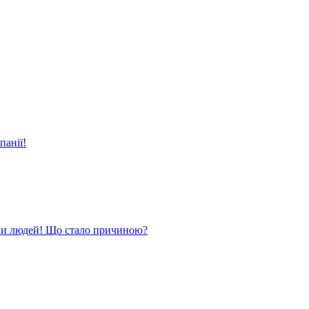
панії!
ли людей! Що стало причиною?