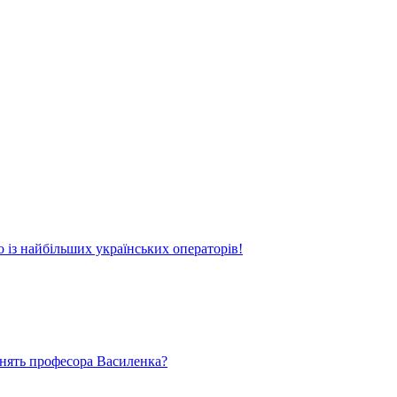
о із найбільших українських операторів!
ьнять професора Василенка?