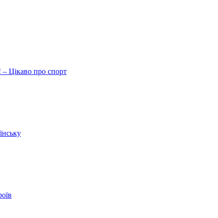
 – Цікаво про спорт
їнську
роїв