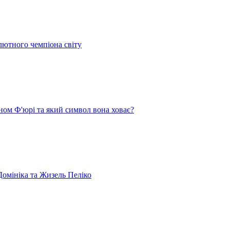
лютного чемпіона світу
ом Ф'юрі та який символ вона ховає?
омініка та Жизель Пеліко