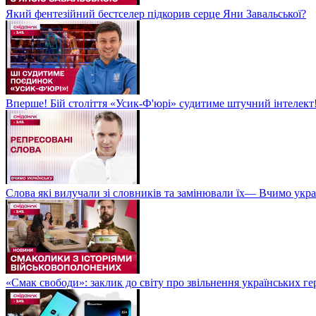
Який фентезійний бестселер підкорив серце Яни Завальської?
Вперше! Бій століття «Усик-Ф'юрі» судитиме штучний інтелект!
Слова які вилучали зі словників та замінювали їх— Вчимо укра
«Смак свободи»: заклик до світу про звільнення українських ге