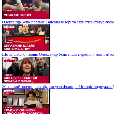
Олександр Усик переміг Тайсона Ф'юрі та захистив статус абсо
Що за шаблю підняв Олександр Усик після перемоги над Тайсон
Жахливий злочин, що обурив усю Францію! Історія подружжя Д