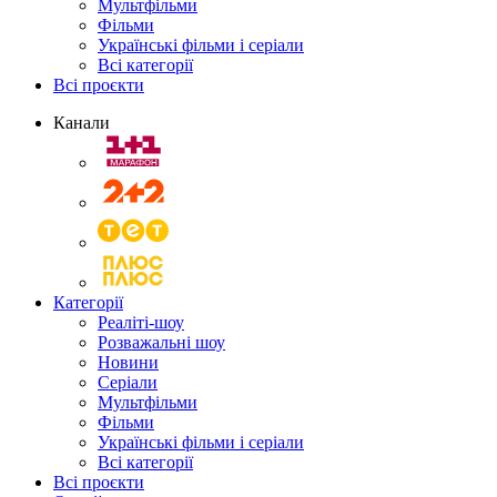
Мультфільми
Фільми
Українські фільми і серіали
Всі категорії
Всі проєкти
Канали
Категорії
Реаліті-шоу
Розважальні шоу
Новини
Серіали
Мультфільми
Фільми
Українські фільми і серіали
Всі категорії
Всі проєкти