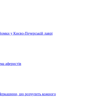
 зйомки у Києво-Печерській лаврі
ема аферистів
з Черкащини, що розчулить кожного