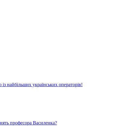
о із найбільших українських операторів!
ьнять професора Василенка?