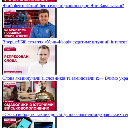
Який фентезійний бестселер підкорив серце Яни Завальської?
Вперше! Бій століття «Усик-Ф'юрі» судитиме штучний інтелект!
Слова які вилучали зі словників та замінювали їх— Вчимо укра
«Смак свободи»: заклик до світу про звільнення українських ге