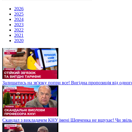
2026
2025
2024
2023
2022
2021
2020
Залишатись на зв'язку попри все! Вигідна пропозиція від одног
Скандал з викладачем КНУ імені Шевченка не вщухає! Чи звіл