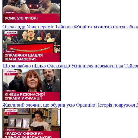
Олександр Усик переміг Тайсона Ф'юрі та захистив статус абсо
Що за шаблю підняв Олександр Усик після перемоги над Тайсон
Жахливий злочин, що обурив усю Францію! Історія подружжя Д