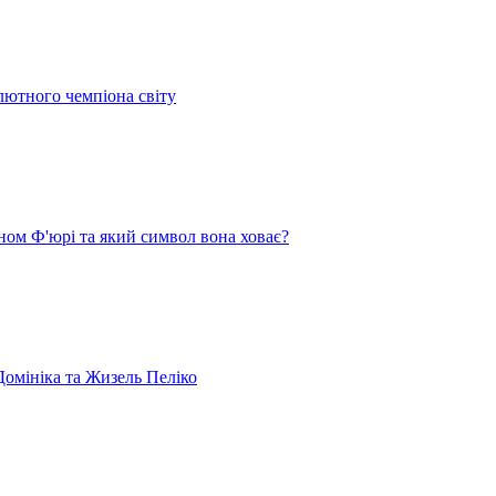
лютного чемпіона світу
ом Ф'юрі та який символ вона ховає?
омініка та Жизель Пеліко