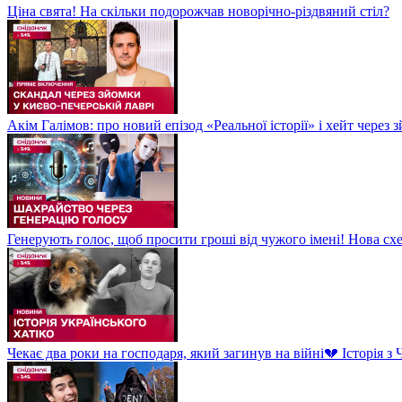
Ціна свята! На скільки подорожчав новорічно-різдвяний стіл?
Акім Галімов: про новий епізод «Реальної історії» і хейт через
Генерують голос, щоб просити гроші від чужого імені! Нова сх
Чекає два роки на господаря, який загинув на війні💔 Історія 