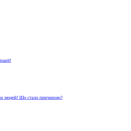
панії!
ли людей! Що стало причиною?