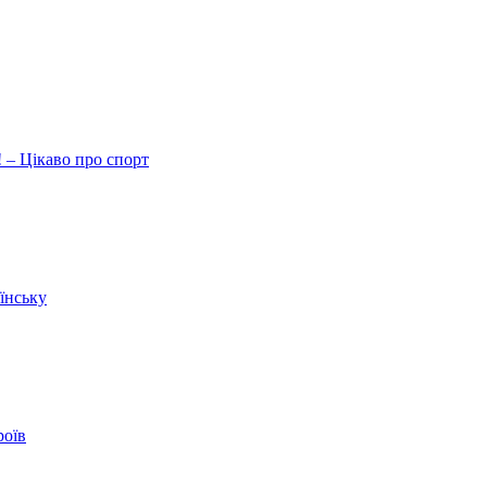
 – Цікаво про спорт
їнську
роїв