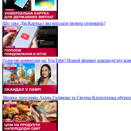
Що таке Дія.Картка і які виплати можна отримати?
Голосові коментарі на YouTube! Новий формат взаємодії від ком
Зйомки програми Акіма Галімова та Євгена Клопотенка обури