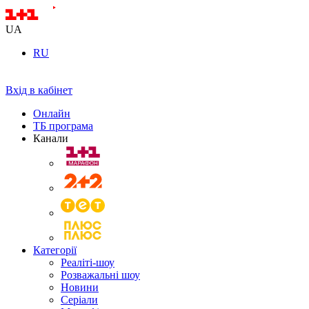
UA
RU
Вхід в кабінет
Онлайн
ТБ програма
Канали
Категорії
Реаліті-шоу
Розважальні шоу
Новини
Серіали