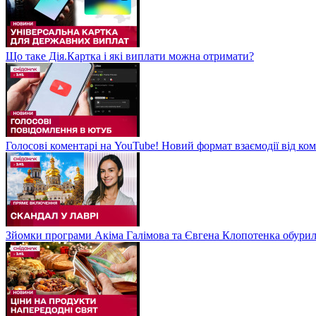
Що таке Дія.Картка і які виплати можна отримати?
Голосові коментарі на YouTube! Новий формат взаємодії від ком
Зйомки програми Акіма Галімова та Євгена Клопотенка обури