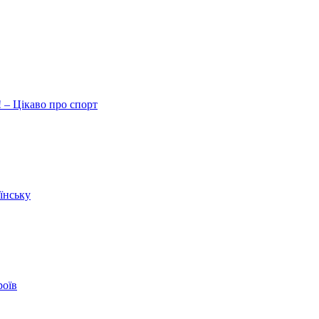
 – Цікаво про спорт
їнську
роїв