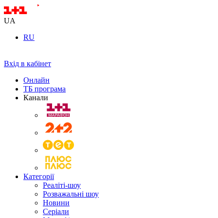
UA
RU
Вхід в кабінет
Онлайн
ТБ програма
Канали
Категорії
Реаліті-шоу
Розважальні шоу
Новини
Серіали