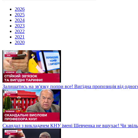
2026
2025
2024
2023
2022
2021
2020
Залишатись на зв'язку попри все! Вигідна пропозиція від одног
Скандал з викладачем КНУ імені Шевченка не вщухає! Чи звіл