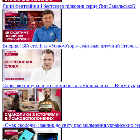
Який фентезійний бестселер підкорив серце Яни Завальської?
Вперше! Бій століття «Усик-Ф'юрі» судитиме штучний інтелект!
Слова які вилучали зі словників та замінювали їх— Вчимо укра
«Смак свободи»: заклик до світу про звільнення українських ге