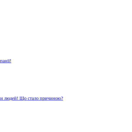
панії!
ли людей! Що стало причиною?