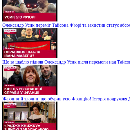
Олександр Усик переміг Тайсона Ф'юрі та захистив статус абсо
Що за шаблю підняв Олександр Усик після перемоги над Тайсон
Жахливий злочин, що обурив усю Францію! Історія подружжя Д