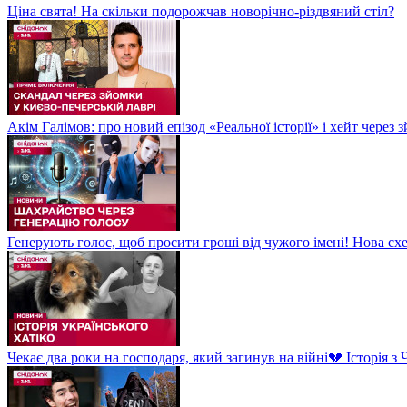
Ціна свята! На скільки подорожчав новорічно-різдвяний стіл?
Акім Галімов: про новий епізод «Реальної історії» і хейт через
Генерують голос, щоб просити гроші від чужого імені! Нова сх
Чекає два роки на господаря, який загинув на війні💔 Історія 