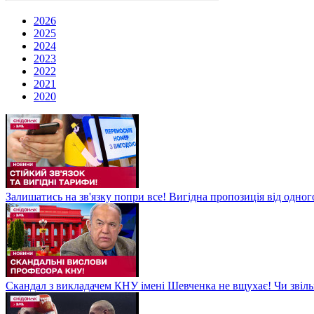
2026
2025
2024
2023
2022
2021
2020
Залишатись на зв'язку попри все! Вигідна пропозиція від одног
Скандал з викладачем КНУ імені Шевченка не вщухає! Чи звіл