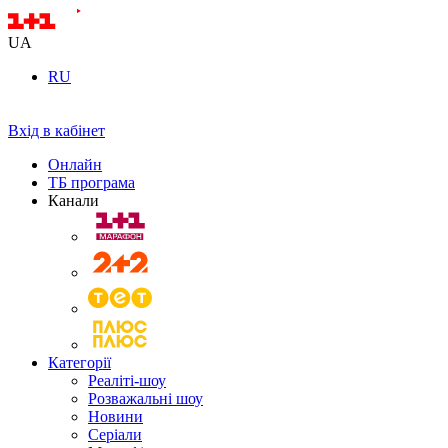
UA
RU
Вхід в кабінет
Онлайн
ТБ програма
Канали
Категорії
Реаліті-шоу
Розважальні шоу
Новини
Серіали