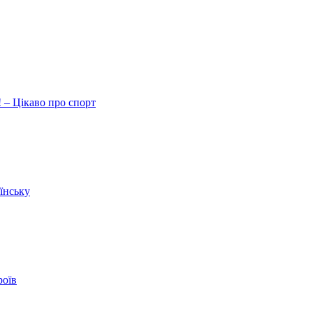
 – Цікаво про спорт
їнську
роїв