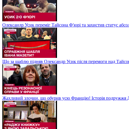
Олександр Усик переміг Тайсона Ф'юрі та захистив статус абсо
Що за шаблю підняв Олександр Усик після перемоги над Тайсон
Жахливий злочин, що обурив усю Францію! Історія подружжя Д