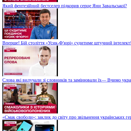
Який фентезійний бестселер підкорив серце Яни Завальської?
Вперше! Бій століття «Усик-Ф'юрі» судитиме штучний інтелект!
Слова які вилучали зі словників та замінювали їх— Вчимо укра
«Смак свободи»: заклик до світу про звільнення українських ге