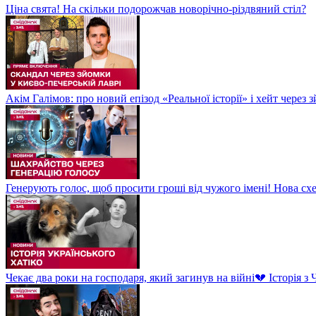
Ціна свята! На скільки подорожчав новорічно-різдвяний стіл?
Акім Галімов: про новий епізод «Реальної історії» і хейт через
Генерують голос, щоб просити гроші від чужого імені! Нова сх
Чекає два роки на господаря, який загинув на війні💔 Історія 