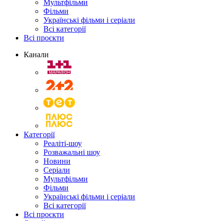
Мультфільми
Фільми
Українські фільми і серіали
Всі категорії
Всі проєкти
Канали
Категорії
Реаліті-шоу
Розважальні шоу
Новини
Серіали
Мультфільми
Фільми
Українські фільми і серіали
Всі категорії
Всі проєкти