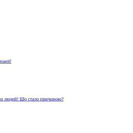
панії!
ли людей! Що стало причиною?