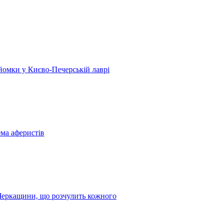
 зйомки у Києво-Печерській лаврі
ема аферистів
з Черкащини, що розчулить кожного