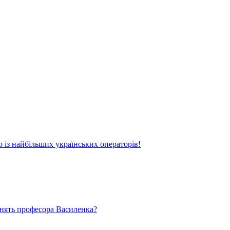
о із найбільших українських операторів!
ьнять професора Василенка?