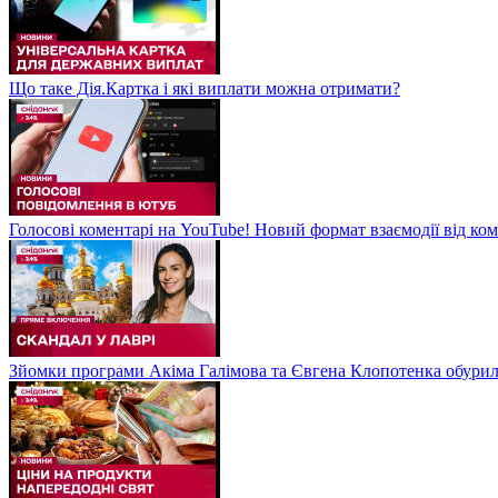
Що таке Дія.Картка і які виплати можна отримати?
Голосові коментарі на YouTube! Новий формат взаємодії від ком
Зйомки програми Акіма Галімова та Євгена Клопотенка обури