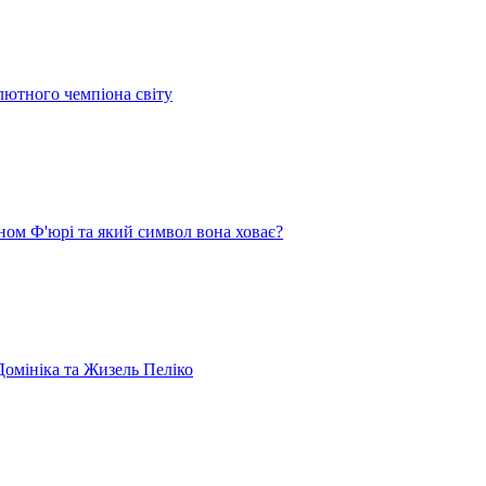
лютного чемпіона світу
ом Ф'юрі та який символ вона ховає?
омініка та Жизель Пеліко