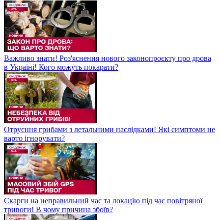
Важливо знати! Роз'яснення нового законопроєкту про дрова
в Україні! Кого можуть покарати?
Отруєння грибами з летальними наслідками! Які симптоми не
варто ігнорувати?
Скарги на неправильний час та локацію під час повітряної
тривоги! В чому причина збоїв?