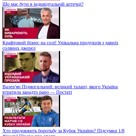
Що має бути в індивідуальній аптечці?
Крафтовий бізнес на солі! Унікальна продукція з давніх
соляних джерел
Валер'ян Підмогильний: великий талант, якого Україна
втратила занадто рано — Постаті
Хто продовжить боротьбу за Кубок України? Підсумки 1/8