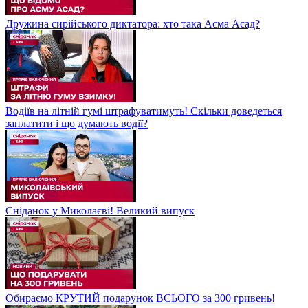
Дружина сирійського диктатора: хто така Асма Асад?
Водіїв на літній гумі штрафуватимуть! Скільки доведеться
заплатити і що думають водії?
Сніданок у Миколаєві! Великий випуск
Обираємо КРУТИЙ подарунок ВСЬОГО за 300 гривень!