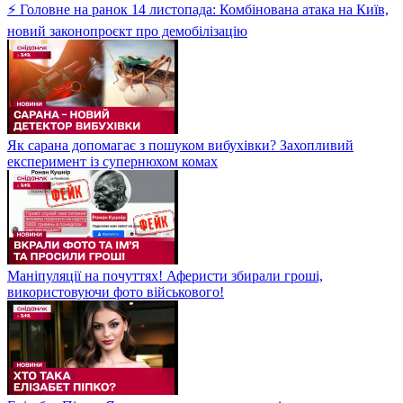
⚡ Головне на ранок 14 листопада: Комбінована атака на Київ,
новий законопроєкт про демобілізацію
Як сарана допомагає з пошуком вибухівки? Захопливий
експеримент із супернюхом комах
Маніпуляції на почуттях! Аферисти збирали гроші,
використовуючи фото військового!