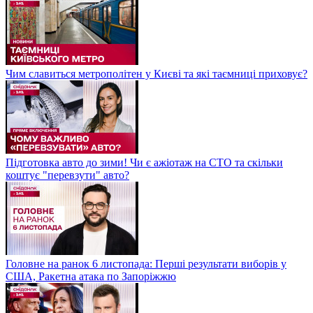
Чим славиться метрополітен у Києві та які таємниці приховує?
Підготовка авто до зими! Чи є ажіотаж на СТО та скільки
коштує "перевзути" авто?
Головне на ранок 6 листопада: Перші результати виборів у
США, Ракетна атака по Запоріжжю