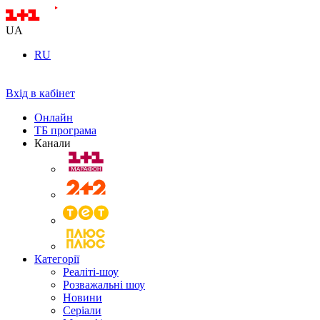
UA
RU
Вхід в кабінет
Онлайн
ТБ програма
Канали
Категорії
Реаліті-шоу
Розважальні шоу
Новини
Серіали