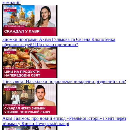
компанії!
Зйомки програми Акіма Галімова та Євгена Клопотенка
обурили людей! Що стало причиною?
Ціна свята! На скільки подорожчав новорічно-різдвяний стіл?
Акім Галімов: про новий епізод «Реальної історії» і хейт через
зйомки у Києво-Печерській лаврі