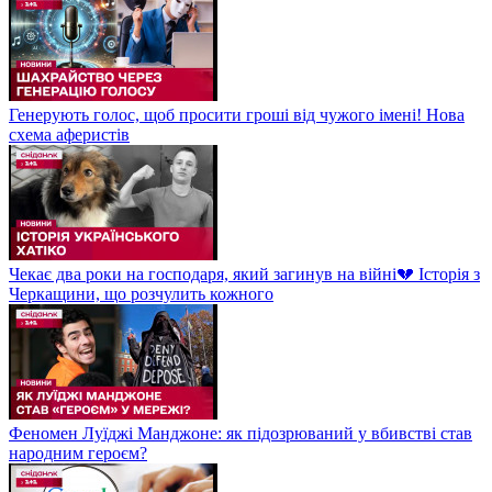
Генерують голос, щоб просити гроші від чужого імені! Нова
схема аферистів
Чекає два роки на господаря, який загинув на війні💔 Історія з
Черкащини, що розчулить кожного
Феномен Луїджі Манджоне: як підозрюваний у вбивстві став
народним героєм?