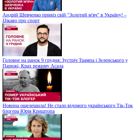
Андрій Шевченко привіз свій "Золотий м'яч" в Україну! –
Цікаво про спорт
Головне на ранок 9 грудня: Зустріч Трампа і Зеленського у
Парижі, Крах режиму Асада
Новина ошелешила! Не стало відомого українського Тік-Ток
блогера Юрія Криштопа