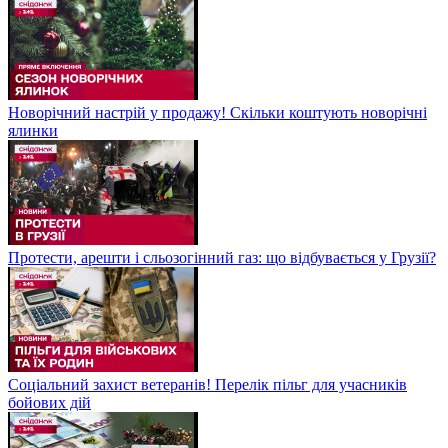
Новорічний настрій у продажу! Скільки коштують новорічні
ялинки
Протести, арешти і сльозогінний газ: що відбувається у Грузії?
Соціальний захист ветеранів! Перелік пільг для учасників
бойових дій