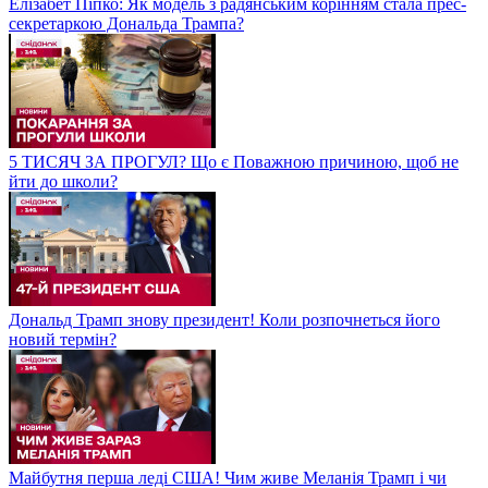
Елізабет Піпко: Як модель з радянським корінням стала прес-
секретаркою Дональда Трампа?
5 ТИСЯЧ ЗА ПРОГУЛ? Що є Поважною причиною, щоб не
йти до школи?
Дональд Трамп знову президент! Коли розпочнеться його
новий термін?
Майбутня перша леді США! Чим живе Меланія Трамп і чи