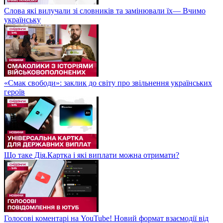
Слова які вилучали зі словників та замінювали їх— Вчимо
українську
«Смак свободи»: заклик до світу про звільнення українських
героїв
Що таке Дія.Картка і які виплати можна отримати?
Голосові коментарі на YouTube! Новий формат взаємодії від