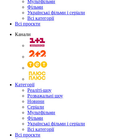
Мультфільми
Фільми
Українські фільми і серіали
Всі категорії
Всі проєкти
Канали
Категорії
Реаліті-шоу
Розважальні шоу
Новини
Серіали
Мультфільми
Фільми
Українські фільми і серіали
Всі категорії
Всі проєкти