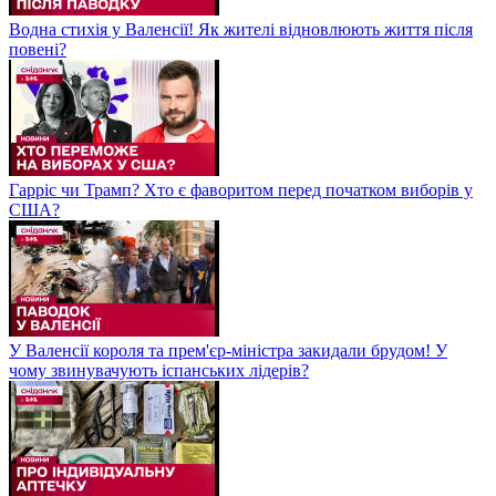
Водна стихія у Валенсії! Як жителі відновлюють життя після
повені?
Гарріс чи Трамп? Хто є фаворитом перед початком виборів у
США?
У Валенсії короля та прем'єр-міністра закидали брудом! У
чому звинувачують іспанських лідерів?