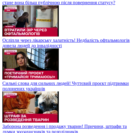
стане вона більш публічною після повернення статусу?
Осліпли через лікарську халатність! Недбалість офтальмологів
довела людей до інвалідності
Сильні слова для сильних людей! Чуттєвий проєкт підтримки
полонених українців
Заборона розведення і продажу тварин! Причини, штрафи та
думки зоозахисників та розплідників