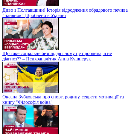
Диво з Полтавщини! Історія відродження обрядового печива
"панянок" | Зроблено в Україні
Що таке соціальне безпліддя і чому це проблема, а не
діагноз?? – Психоаналітик Анна Кушнерук
Оксана Зубковська про спорт, родину, секрети мотивації та
книгу "Філософія воїна"