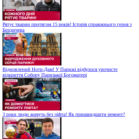
Рятує тварин протягом 15 років! Історія справжнього героя з
Бердичева
Відновлений Нотр-Дам! У Парижі відбулося урочисте
відкриття Собору Паризької Богоматері
3 роки люди живуть без ліфта! Як пришвидшити ремонт?