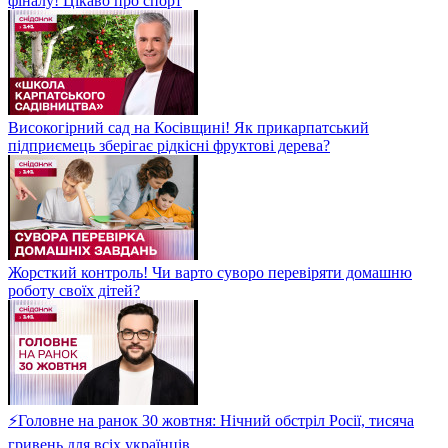
фіналу! Цікаво про спорт
Високогірний сад на Косівщині! Як прикарпатський
підприємець зберігає рідкісні фруктові дерева?
Жорсткий контроль! Чи варто суворо перевіряти домашню
роботу своїх дітей?
⚡Головне на ранок 30 жовтня: Нічний обстріл Росії, тисяча
гривень для всіх українців