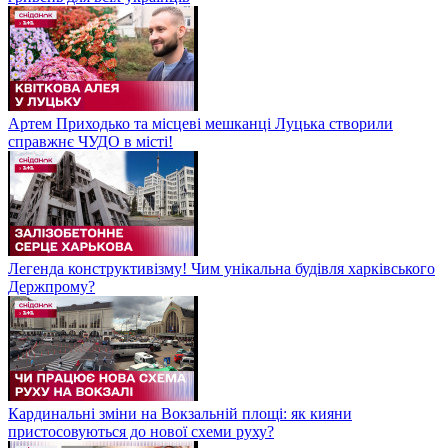
Артем Приходько та місцеві мешканці Луцька створили
справжнє ЧУДО в місті!
Легенда конструктивізму! Чим унікальна будівля харківського
Держпрому?
Кардинальні зміни на Вокзальній площі: як кияни
пристосовуються до нової схеми руху?