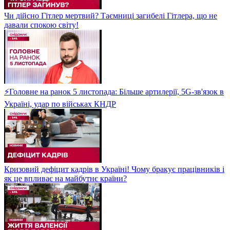
Чи дійсно Гітлер мертвий? Таємниці загибелі Гітлера, що не
давали спокою світу!
⚡Головне на ранок 5 листопада: Більше артилерії, 5G-зв'язок в
Україні, удар по військах КНДР
Кризовий дефіцит кадрів в Україні! Чому бракує працівників і
як це впливає на майбутнє країни?