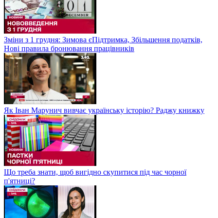
Зміни з 1 грудня: Зимова єПідтримка, Збільшення податків,
Нові правила бронювання працівників
Як Іван Марунич вивчає українську історію? Раджу книжку
Що треба знати, щоб вигідно скупитися під час чорної
п'ятниці?