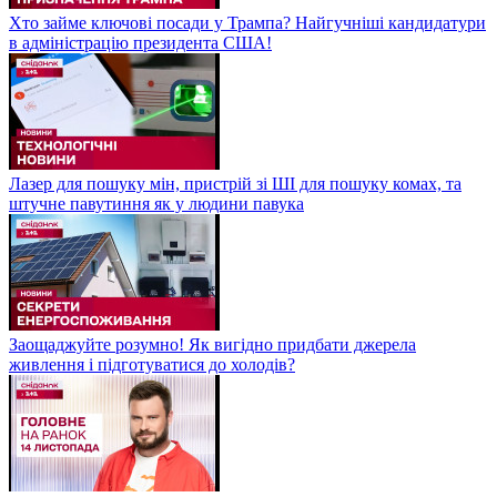
Хто займе ключові посади у Трампа? Найгучніші кандидатури
в адміністрацію президента США!
Лазер для пошуку мін, пристрій зі ШІ для пошуку комах, та
штучне павутиння як у людини павука
Заощаджуйте розумно! Як вигідно придбати джерела
живлення і підготуватися до холодів?