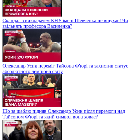
Скандал з викладачем КНУ імені Шевченка не вщухає! Чи
звільнять професора Василенка?
Олександр Усик переміг Тайсона Ф'юрі та захистив статус
абсолютного чемпіона світу
Що за шаблю підняв Олександр Усик після перемоги над
Тайсоном Ф'юрі та який символ вона ховає?