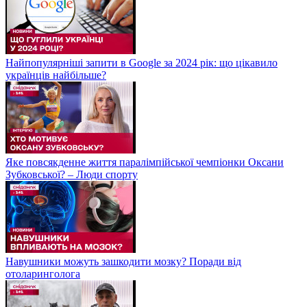
Найпопулярніші запити в Google за 2024 рік: що цікавило
українців найбільше?
Яке повсякденне життя паралімпійської чемпіонки Оксани
Зубковської? – Люди спорту
Навушники можуть зашкодити мозку? Поради від
отоларинголога