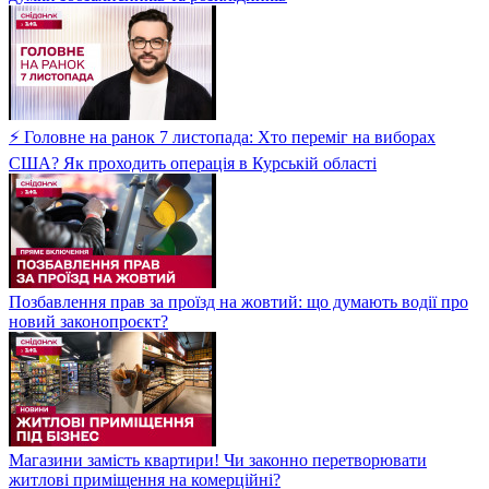
⚡ Головне на ранок 7 листопада: Хто переміг на виборах
США? Як проходить операція в Курській області
Позбавлення прав за проїзд на жовтий: що думають водії про
новий законопроєкт?
Магазини замість квартири! Чи законно перетворювати
житлові приміщення на комерційні?