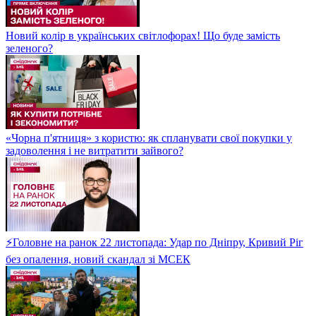
Новий колір в українських світлофорах! Що буде замість
зеленого?
«Чорна п'ятниця» з користю: як спланувати свої покупки у
задоволення і не витратити зайвого?
⚡Головне на ранок 22 листопада: Удар по Дніпру, Кривий Ріг
без опалення, новий скандал зі МСЕК