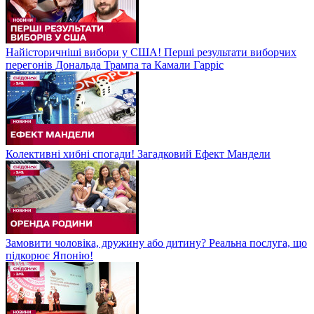
Найісторичніші вибори у США! Перші результати виборчих
перегонів Дональда Трампа та Камали Гарріс
Колективні хибні спогади! Загадковий Ефект Мандели
Замовити чоловіка, дружину або дитину? Реальна послуга, що
підкорює Японію!