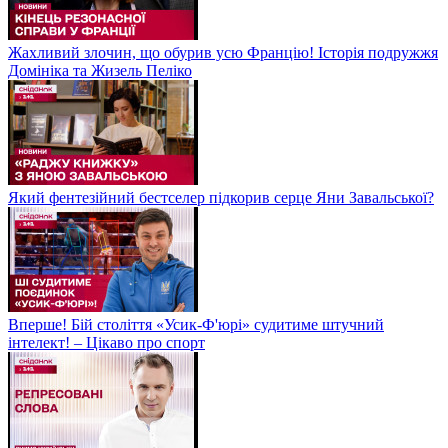
Жахливий злочин, що обурив усю Францію! Історія подружжя
Домініка та Жизель Пеліко
Який фентезійний бестселер підкорив серце Яни Завальської?
Вперше! Бій століття «Усик-Ф'юрі» судитиме штучний
інтелект! – Цікаво про спорт