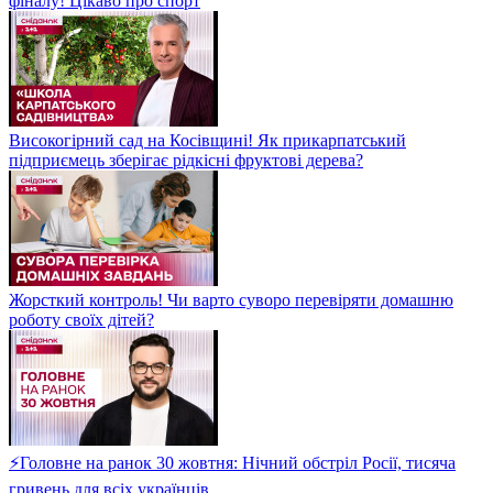
фіналу! Цікаво про спорт
Високогірний сад на Косівщині! Як прикарпатський
підприємець зберігає рідкісні фруктові дерева?
Жорсткий контроль! Чи варто суворо перевіряти домашню
роботу своїх дітей?
⚡Головне на ранок 30 жовтня: Нічний обстріл Росії, тисяча
гривень для всіх українців