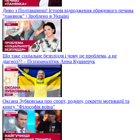
Диво з Полтавщини! Історія відродження обрядового печива
"панянок" | Зроблено в Україні
Що таке соціальне безпліддя і чому це проблема, а не
діагноз?? – Психоаналітик Анна Кушнерук
Оксана Зубковська про спорт, родину, секрети мотивації та
книгу "Філософія воїна"