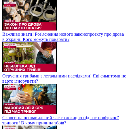
Важливо знати! Роз'яснення нового законопроєкту про дрова
в Україні! Кого можуть покарати?
Отруєння грибами з летальними наслідками! Які симптоми не
варто ігнорувати?
Скарги на неправильний час та локацію під час повітряної
тривоги! В чому причина збоїв?