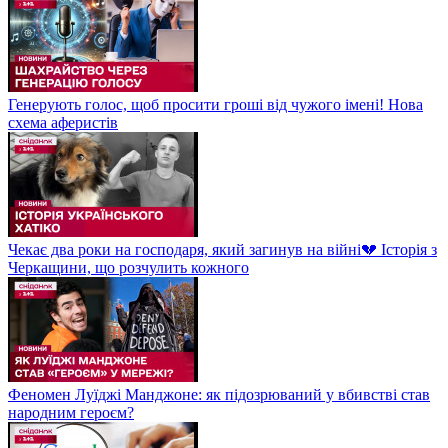
Генерують голос, щоб просити гроші від чужого імені! Нова
схема аферистів
Чекає два роки на господаря, який загинув на війні💔 Історія з
Черкащини, що розчулить кожного
Феномен Луїджі Манджоне: як підозрюваний у вбивстві став
народним героєм?