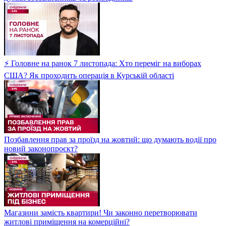
⚡ Головне на ранок 7 листопада: Хто переміг на виборах
США? Як проходить операція в Курській області
Позбавлення прав за проїзд на жовтий: що думають водії про
новий законопроєкт?
Магазини замість квартири! Чи законно перетворювати
житлові приміщення на комерційні?