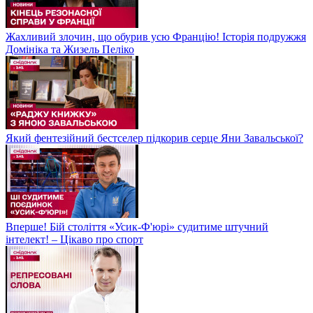
Жахливий злочин, що обурив усю Францію! Історія подружжя
Домініка та Жизель Пеліко
Який фентезійний бестселер підкорив серце Яни Завальської?
Вперше! Бій століття «Усик-Ф'юрі» судитиме штучний
інтелект! – Цікаво про спорт