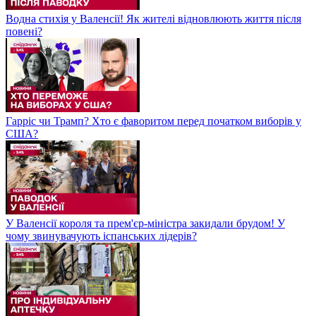
Водна стихія у Валенсії! Як жителі відновлюють життя після
повені?
Гарріс чи Трамп? Хто є фаворитом перед початком виборів у
США?
У Валенсії короля та прем'єр-міністра закидали брудом! У
чому звинувачують іспанських лідерів?