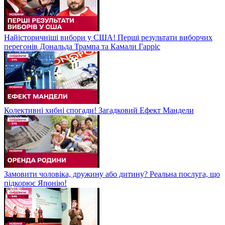
Найісторичніші вибори у США! Перші результати виборчих
перегонів Дональда Трампа та Камали Гарріс
Колективні хибні спогади! Загадковий Ефект Мандели
Замовити чоловіка, дружину або дитину? Реальна послуга, що
підкорює Японію!