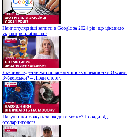
Найпопулярніші запити в Google за 2024 рік: що цікавило
українців найбільше?
Яке повсякденне життя паралімпійської чемпіонки Оксани
Зубковської? – Люди спорту
Навушники можуть зашкодити мозку? Поради від
отоларинголога