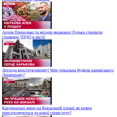
Артем Приходько та місцеві мешканці Луцька створили
справжнє ЧУДО в місті!
Легенда конструктивізму! Чим унікальна будівля харківського
Держпрому?
Кардинальні зміни на Вокзальній площі: як кияни
пристосовуються до нової схеми руху?