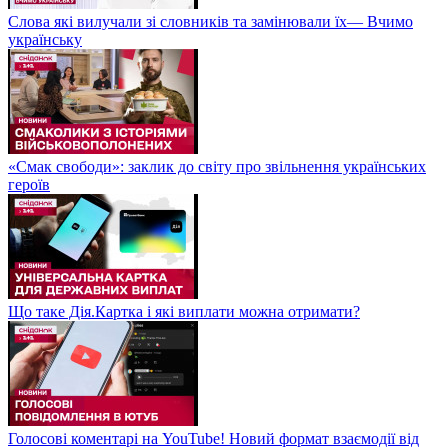
Слова які вилучали зі словників та замінювали їх— Вчимо
українську
«Смак свободи»: заклик до світу про звільнення українських
героїв
Що таке Дія.Картка і які виплати можна отримати?
Голосові коментарі на YouTube! Новий формат взаємодії від