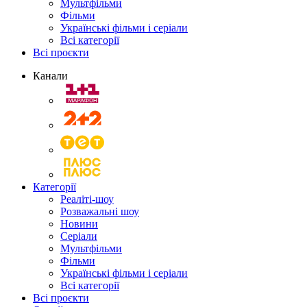
Мультфільми
Фільми
Українські фільми і серіали
Всі категорії
Всі проєкти
Канали
Категорії
Реаліті-шоу
Розважальні шоу
Новини
Серіали
Мультфільми
Фільми
Українські фільми і серіали
Всі категорії
Всі проєкти