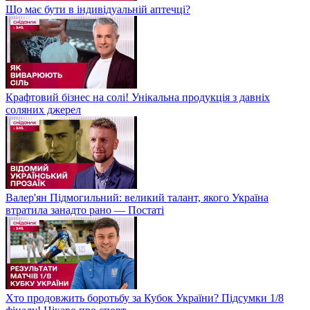
Що має бути в індивідуальній аптечці?
Крафтовий бізнес на солі! Унікальна продукція з давніх
соляних джерел
Валер'ян Підмогильний: великий талант, якого Україна
втратила занадто рано — Постаті
Хто продовжить боротьбу за Кубок України? Підсумки 1/8