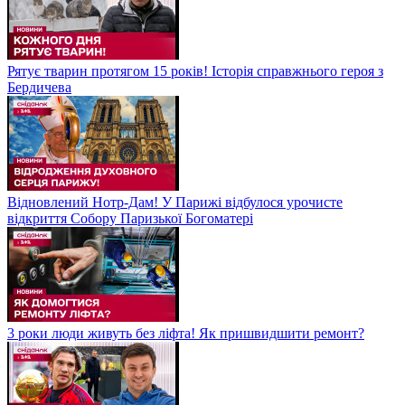
Рятує тварин протягом 15 років! Історія справжнього героя з
Бердичева
Відновлений Нотр-Дам! У Парижі відбулося урочисте
відкриття Собору Паризької Богоматері
3 роки люди живуть без ліфта! Як пришвидшити ремонт?