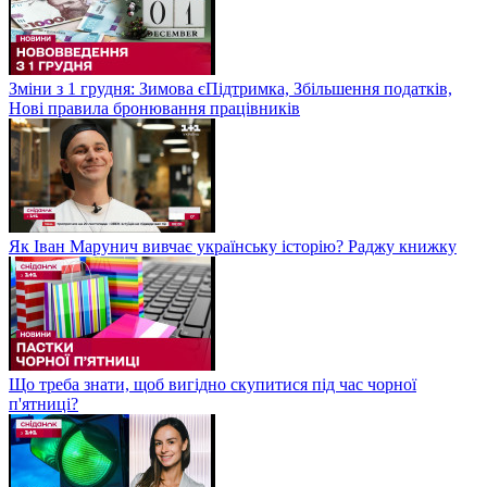
Зміни з 1 грудня: Зимова єПідтримка, Збільшення податків,
Нові правила бронювання працівників
Як Іван Марунич вивчає українську історію? Раджу книжку
Що треба знати, щоб вигідно скупитися під час чорної
п'ятниці?