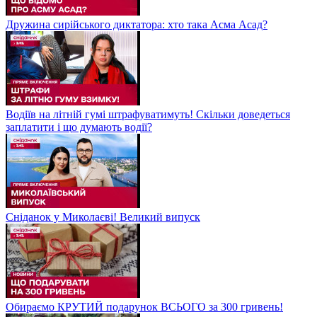
Дружина сирійського диктатора: хто така Асма Асад?
Водіїв на літній гумі штрафуватимуть! Скільки доведеться
заплатити і що думають водії?
Сніданок у Миколаєві! Великий випуск
Обираємо КРУТИЙ подарунок ВСЬОГО за 300 гривень!