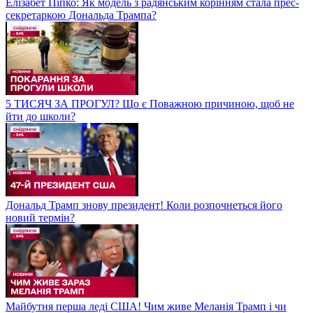
Елізабет Піпко: Як модель з радянським корінням стала прес-
секретаркою Дональда Трампа?
5 ТИСЯЧ ЗА ПРОГУЛ? Що є Поважною причиною, щоб не
йти до школи?
Дональд Трамп знову президент! Коли розпочнеться його
новий термін?
Майбутня перша леді США! Чим живе Меланія Трамп і чи