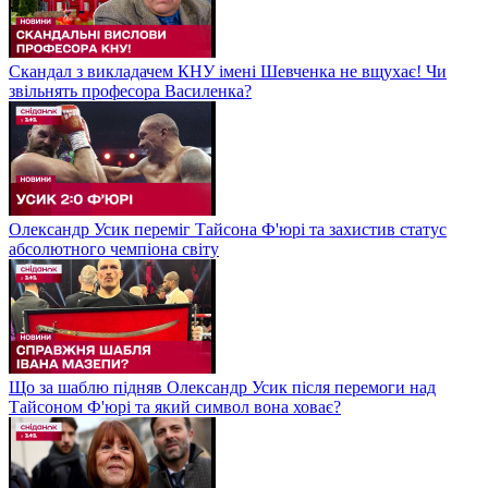
Скандал з викладачем КНУ імені Шевченка не вщухає! Чи
звільнять професора Василенка?
Олександр Усик переміг Тайсона Ф'юрі та захистив статус
абсолютного чемпіона світу
Що за шаблю підняв Олександр Усик після перемоги над
Тайсоном Ф'юрі та який символ вона ховає?