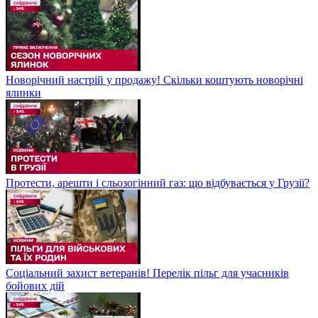
Новорічний настрій у продажу! Скільки коштують новорічні
ялинки
Протести, арешти і сльозогінний газ: що відбувається у Грузії?
Соціальний захист ветеранів! Перелік пільг для учасників
бойових дій