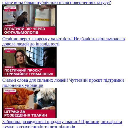
стане вона більш публічною після повернення статусу?
Осліпли через лікарську халатність! Недбалість офтальмологів
довела людей до інвалідності
Сильні слова для сильних людей! Чуттєвий проєкт підтримки
полонених українців
Заборона розведення і продажу тварин! Причини, штрафи та
думки зоозахисників та розплідників