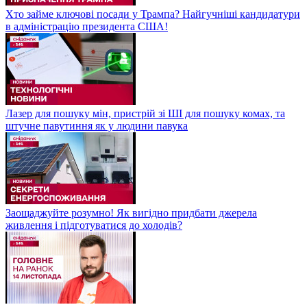
Хто займе ключові посади у Трампа? Найгучніші кандидатури
в адміністрацію президента США!
Лазер для пошуку мін, пристрій зі ШІ для пошуку комах, та
штучне павутиння як у людини павука
Заощаджуйте розумно! Як вигідно придбати джерела
живлення і підготуватися до холодів?