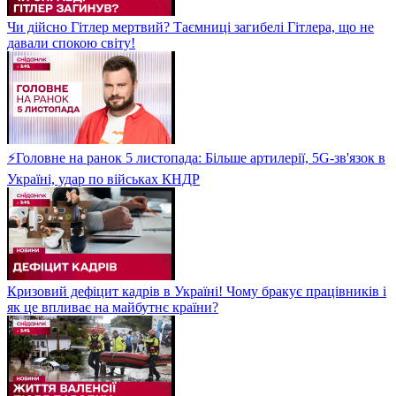
Чи дійсно Гітлер мертвий? Таємниці загибелі Гітлера, що не
давали спокою світу!
⚡Головне на ранок 5 листопада: Більше артилерії, 5G-зв'язок в
Україні, удар по військах КНДР
Кризовий дефіцит кадрів в Україні! Чому бракує працівників і
як це впливає на майбутнє країни?