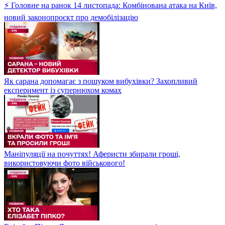
⚡ Головне на ранок 14 листопада: Комбінована атака на Київ,
новий законопроєкт про демобілізацію
Як сарана допомагає з пошуком вибухівки? Захопливий
експеримент із супернюхом комах
Маніпуляції на почуттях! Аферисти збирали гроші,
використовуючи фото військового!