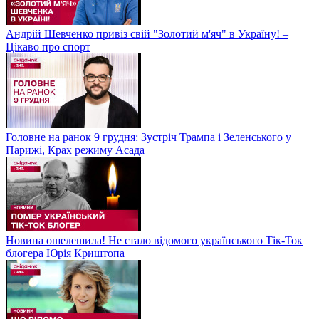
Андрій Шевченко привіз свій "Золотий м'яч" в Україну! –
Цікаво про спорт
Головне на ранок 9 грудня: Зустріч Трампа і Зеленського у
Парижі, Крах режиму Асада
Новина ошелешила! Не стало відомого українського Тік-Ток
блогера Юрія Криштопа