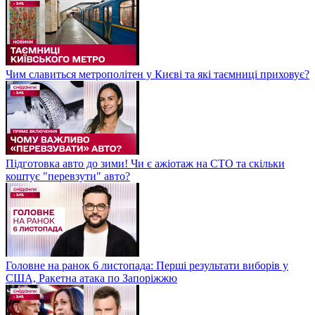
Чим славиться метрополітен у Києві та які таємниці приховує?
Підготовка авто до зими! Чи є ажіотаж на СТО та скільки
коштує "перевзути" авто?
Головне на ранок 6 листопада: Перші результати виборів у
США, Ракетна атака по Запоріжжю