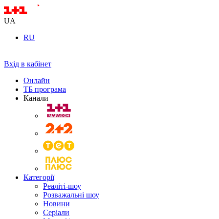
UA
RU
Вхід в кабінет
Онлайн
ТБ програма
Канали
Категорії
Реаліті-шоу
Розважальні шоу
Новини
Серіали