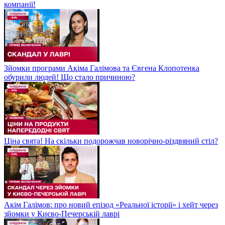
компанії!
Зйомки програми Акіма Галімова та Євгена Клопотенка
обурили людей! Що стало причиною?
Ціна свята! На скільки подорожчав новорічно-різдвяний стіл?
Акім Галімов: про новий епізод «Реальної історії» і хейт через
зйомки у Києво-Печерській лаврі