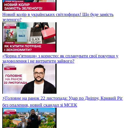
Новий колір в українських світлофорах! Що буде замість
зеленого?
«Чорна п'ятниця» з користю: як спланувати свої покупки у
задоволення і не витратити зайвого?
⚡Головне на ранок 22 листопада: Удар по Дніпру, Кривий Ріг
без опалення, новий скандал зі МСЕК