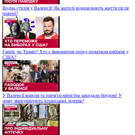
Водна стихія у Валенсії! Як жителі відновлюють життя після
повені?
Гарріс чи Трамп? Хто є фаворитом перед початком виборів у
США?
У Валенсії короля та прем'єр-міністра закидали брудом! У
чому звинувачують іспанських лідерів?