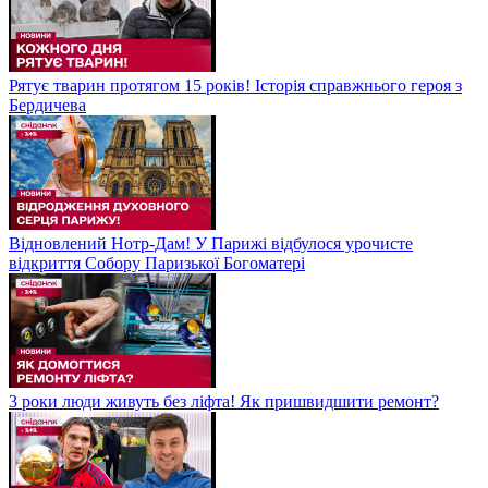
Рятує тварин протягом 15 років! Історія справжнього героя з
Бердичева
Відновлений Нотр-Дам! У Парижі відбулося урочисте
відкриття Собору Паризької Богоматері
3 роки люди живуть без ліфта! Як пришвидшити ремонт?