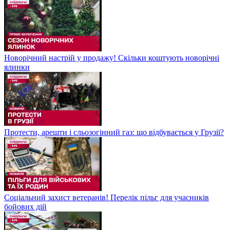
Новорічний настрій у продажу! Скільки коштують новорічні
ялинки
Протести, арешти і сльозогінний газ: що відбувається у Грузії?
Соціальний захист ветеранів! Перелік пільг для учасників
бойових дій