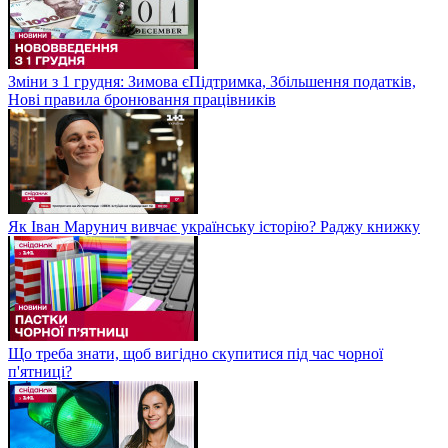
Зміни з 1 грудня: Зимова єПідтримка, Збільшення податків,
Нові правила бронювання працівників
Як Іван Марунич вивчає українську історію? Раджу книжку
Що треба знати, щоб вигідно скупитися під час чорної
п'ятниці?