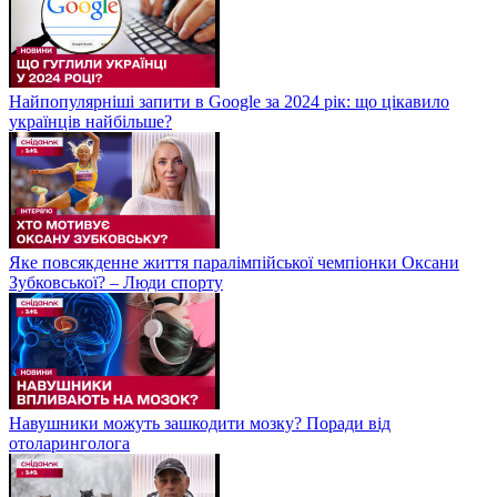
Найпопулярніші запити в Google за 2024 рік: що цікавило
українців найбільше?
Яке повсякденне життя паралімпійської чемпіонки Оксани
Зубковської? – Люди спорту
Навушники можуть зашкодити мозку? Поради від
отоларинголога