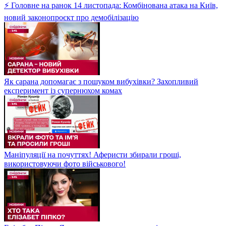
⚡ Головне на ранок 14 листопада: Комбінована атака на Київ,
новий законопроєкт про демобілізацію
Як сарана допомагає з пошуком вибухівки? Захопливий
експеримент із супернюхом комах
Маніпуляції на почуттях! Аферисти збирали гроші,
використовуючи фото військового!