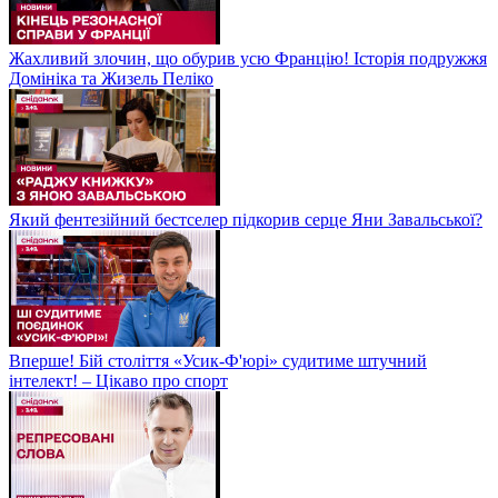
Жахливий злочин, що обурив усю Францію! Історія подружжя
Домініка та Жизель Пеліко
Який фентезійний бестселер підкорив серце Яни Завальської?
Вперше! Бій століття «Усик-Ф'юрі» судитиме штучний
інтелект! – Цікаво про спорт