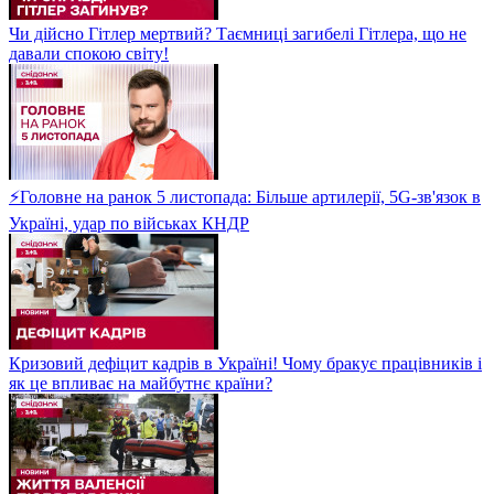
Чи дійсно Гітлер мертвий? Таємниці загибелі Гітлера, що не
давали спокою світу!
⚡Головне на ранок 5 листопада: Більше артилерії, 5G-зв'язок в
Україні, удар по військах КНДР
Кризовий дефіцит кадрів в Україні! Чому бракує працівників і
як це впливає на майбутнє країни?