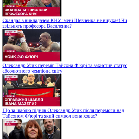
Скандал з викладачем КНУ імені Шевченка не вщухає! Чи
звільнять професора Василенка?
Олександр Усик переміг Тайсона Ф'юрі та захистив статус
абсолютного чемпіона світу
Що за шаблю підняв Олександр Усик після перемоги над
Тайсоном Ф'юрі та який символ вона ховає?