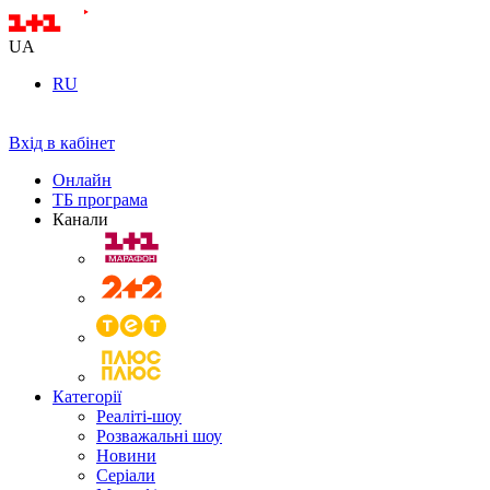
UA
RU
Вхід в кабінет
Онлайн
ТБ програма
Канали
Категорії
Реаліті-шоу
Розважальні шоу
Новини
Серіали