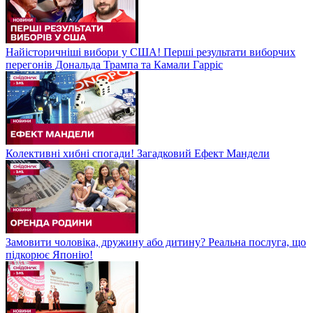
Найісторичніші вибори у США! Перші результати виборчих
перегонів Дональда Трампа та Камали Гарріс
Колективні хибні спогади! Загадковий Ефект Мандели
Замовити чоловіка, дружину або дитину? Реальна послуга, що
підкорює Японію!