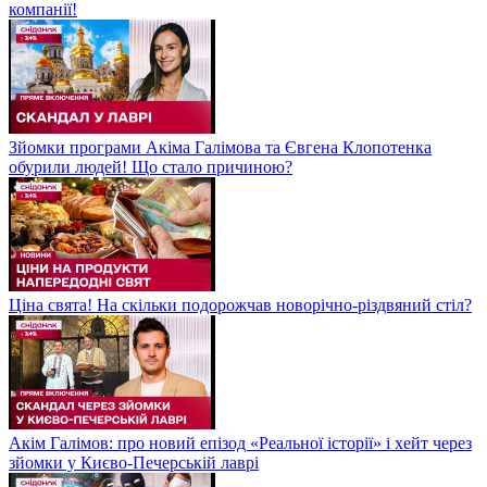
компанії!
Зйомки програми Акіма Галімова та Євгена Клопотенка
обурили людей! Що стало причиною?
Ціна свята! На скільки подорожчав новорічно-різдвяний стіл?
Акім Галімов: про новий епізод «Реальної історії» і хейт через
зйомки у Києво-Печерській лаврі