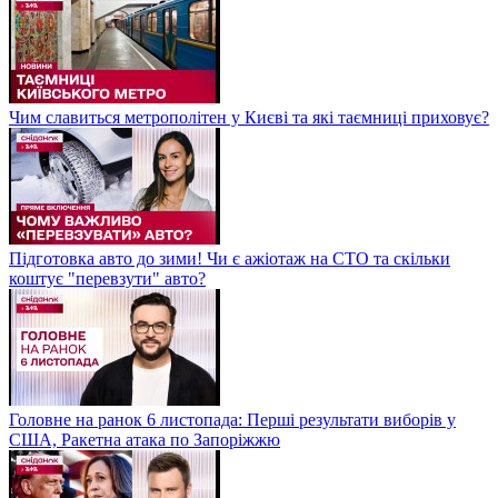
Чим славиться метрополітен у Києві та які таємниці приховує?
Підготовка авто до зими! Чи є ажіотаж на СТО та скільки
коштує "перевзути" авто?
Головне на ранок 6 листопада: Перші результати виборів у
США, Ракетна атака по Запоріжжю