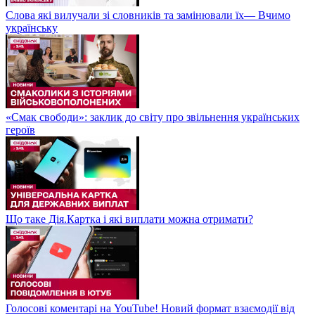
Слова які вилучали зі словників та замінювали їх— Вчимо
українську
«Смак свободи»: заклик до світу про звільнення українських
героїв
Що таке Дія.Картка і які виплати можна отримати?
Голосові коментарі на YouTube! Новий формат взаємодії від