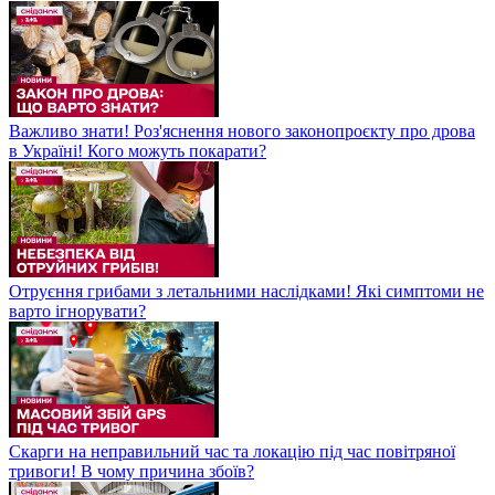
Важливо знати! Роз'яснення нового законопроєкту про дрова
в Україні! Кого можуть покарати?
Отруєння грибами з летальними наслідками! Які симптоми не
варто ігнорувати?
Скарги на неправильний час та локацію під час повітряної
тривоги! В чому причина збоїв?