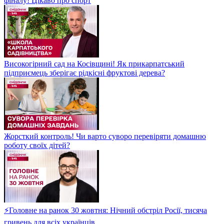
фіналу! Цікаво про спорт
Високогірний сад на Косівщині! Як прикарпатський
підприємець зберігає рідкісні фруктові дерева?
Жорсткий контроль! Чи варто суворо перевіряти домашню
роботу своїх дітей?
⚡Головне на ранок 30 жовтня: Нічний обстріл Росії, тисяча
гривень для всіх українців