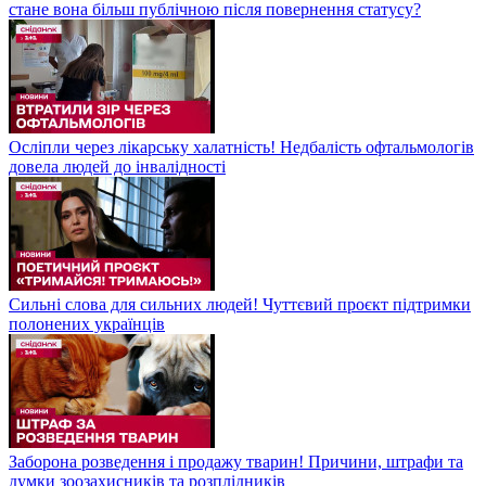
стане вона більш публічною після повернення статусу?
Осліпли через лікарську халатність! Недбалість офтальмологів
довела людей до інвалідності
Сильні слова для сильних людей! Чуттєвий проєкт підтримки
полонених українців
Заборона розведення і продажу тварин! Причини, штрафи та
думки зоозахисників та розплідників