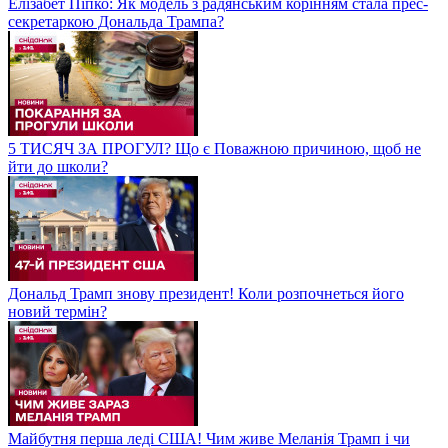
Елізабет Піпко: Як модель з радянським корінням стала прес-
секретаркою Дональда Трампа?
5 ТИСЯЧ ЗА ПРОГУЛ? Що є Поважною причиною, щоб не
йти до школи?
Дональд Трамп знову президент! Коли розпочнеться його
новий термін?
Майбутня перша леді США! Чим живе Меланія Трамп і чи