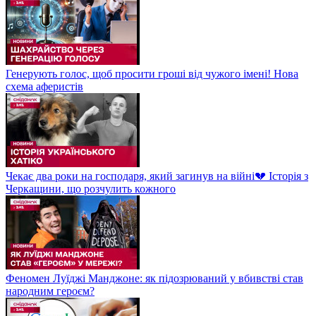
Генерують голос, щоб просити гроші від чужого імені! Нова
схема аферистів
Чекає два роки на господаря, який загинув на війні💔 Історія з
Черкащини, що розчулить кожного
Феномен Луїджі Манджоне: як підозрюваний у вбивстві став
народним героєм?