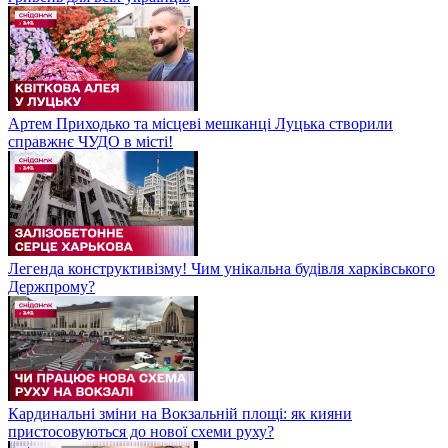
Артем Приходько та місцеві мешканці Луцька створили
справжнє ЧУДО в місті!
Легенда конструктивізму! Чим унікальна будівля харківського
Держпрому?
Кардинальні зміни на Вокзальній площі: як кияни
пристосовуються до нової схеми руху?