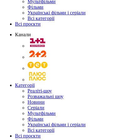
Мультфільми
Фільми
Українські фільми і серіали
Всі категорії
Всі проєкти
Канали
Категорії
Реаліті-шоу
Розважальні шоу
Новини
Серіали
Мультфільми
Фільми
Українські фільми і серіали
Всі категорії
Всі проєкти