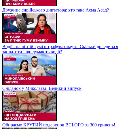
Дружина сирійського диктатора: хто така Асма Асад?
Водіїв на літній гумі штрафуватимуть! Скільки доведеться
заплатити і що думають водії?
Сніданок у Миколаєві! Великий випуск
Обираємо КРУТИЙ подарунок ВСЬОГО за 300 гривень!