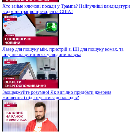
Хто займе ключові посади у Трампа? Найгучніші кандидатури
в адміністрацію президента США!
Лазер для пошуку мін, пристрій зі ШІ для пошуку комах, та
штучне павутиння як у людини павука
Заощаджуйте розумно! Як вигідно придбати джерела
живлення і підготуватися до холодів?