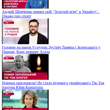
Андрій Шевченко привіз свій "Золотий м'яч" в Україну! –
Цікаво про спорт
Головне на ранок 9 грудня: Зустріч Трампа і Зеленського у
Парижі, Крах режиму Асада
Новина ошелешила! Не стало відомого українського Тік-Ток
блогера Юрія Криштопа