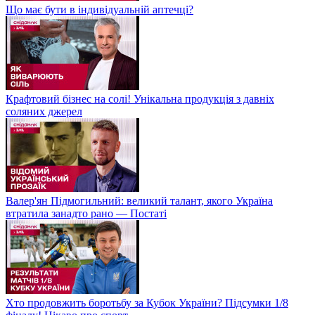
Що має бути в індивідуальній аптечці?
Крафтовий бізнес на солі! Унікальна продукція з давніх
соляних джерел
Валер'ян Підмогильний: великий талант, якого Україна
втратила занадто рано — Постаті
Хто продовжить боротьбу за Кубок України? Підсумки 1/8