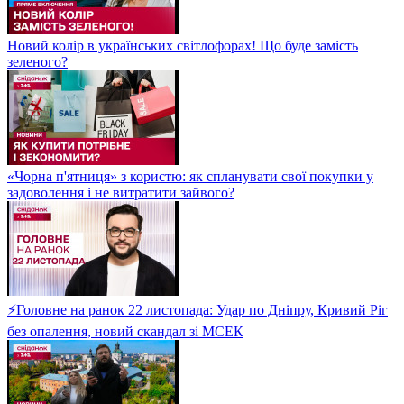
Новий колір в українських світлофорах! Що буде замість
зеленого?
«Чорна п'ятниця» з користю: як спланувати свої покупки у
задоволення і не витратити зайвого?
⚡Головне на ранок 22 листопада: Удар по Дніпру, Кривий Ріг
без опалення, новий скандал зі МСЕК