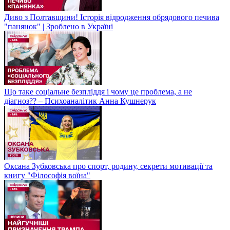
Диво з Полтавщини! Історія відродження обрядового печива
"панянок" | Зроблено в Україні
Що таке соціальне безпліддя і чому це проблема, а не
діагноз?? – Психоаналітик Анна Кушнерук
Оксана Зубковська про спорт, родину, секрети мотивації та
книгу "Філософія воїна"