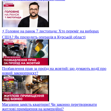
⚡ Головне на ранок 7 листопада: Хто переміг на виборах
США? Як проходить операція в Курській області
Позбавлення прав за проїзд на жовтий: що думають водії про
новий законопроєкт?
Магазини замість квартири! Чи законно перетворювати
житлові приміщення на комерційні?