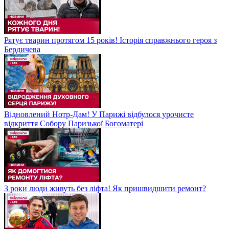
Рятує тварин протягом 15 років! Історія справжнього героя з
Бердичева
Відновлений Нотр-Дам! У Парижі відбулося урочисте
відкриття Собору Паризької Богоматері
3 роки люди живуть без ліфта! Як пришвидшити ремонт?