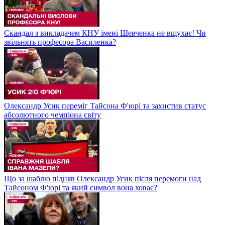
Скандал з викладачем КНУ імені Шевченка не вщухає! Чи
звільнять професора Василенка?
Олександр Усик переміг Тайсона Ф'юрі та захистив статус
абсолютного чемпіона світу
Що за шаблю підняв Олександр Усик після перемоги над
Тайсоном Ф'юрі та який символ вона ховає?