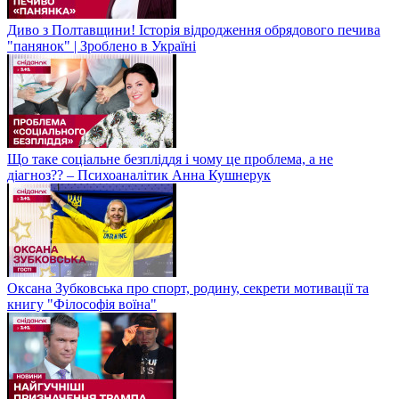
Диво з Полтавщини! Історія відродження обрядового печива
"панянок" | Зроблено в Україні
Що таке соціальне безпліддя і чому це проблема, а не
діагноз?? – Психоаналітик Анна Кушнерук
Оксана Зубковська про спорт, родину, секрети мотивації та
книгу "Філософія воїна"