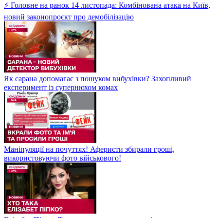
⚡ Головне на ранок 14 листопада: Комбінована атака на Київ,
новий законопроєкт про демобілізацію
Як сарана допомагає з пошуком вибухівки? Захопливий
експеримент із супернюхом комах
Маніпуляції на почуттях! Аферисти збирали гроші,
використовуючи фото військового!