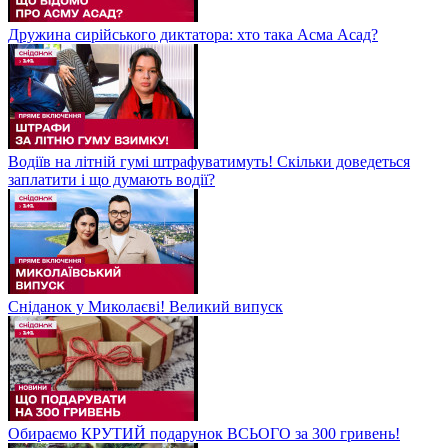
Дружина сирійського диктатора: хто така Асма Асад?
Водіїв на літній гумі штрафуватимуть! Скільки доведеться
заплатити і що думають водії?
Сніданок у Миколаєві! Великий випуск
Обираємо КРУТИЙ подарунок ВСЬОГО за 300 гривень!