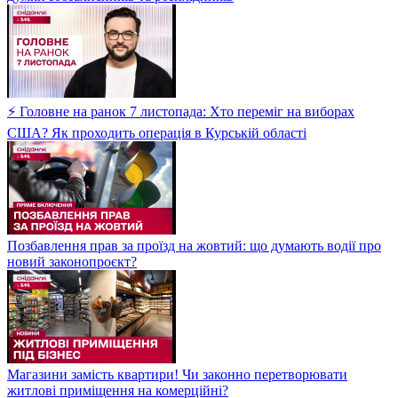
⚡ Головне на ранок 7 листопада: Хто переміг на виборах
США? Як проходить операція в Курській області
Позбавлення прав за проїзд на жовтий: що думають водії про
новий законопроєкт?
Магазини замість квартири! Чи законно перетворювати
житлові приміщення на комерційні?