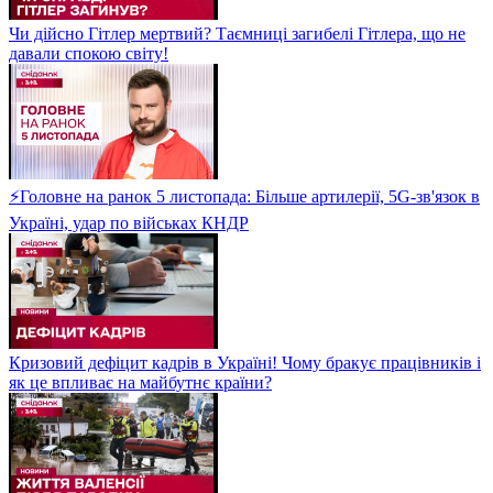
Чи дійсно Гітлер мертвий? Таємниці загибелі Гітлера, що не
давали спокою світу!
⚡Головне на ранок 5 листопада: Більше артилерії, 5G-зв'язок в
Україні, удар по військах КНДР
Кризовий дефіцит кадрів в Україні! Чому бракує працівників і
як це впливає на майбутнє країни?