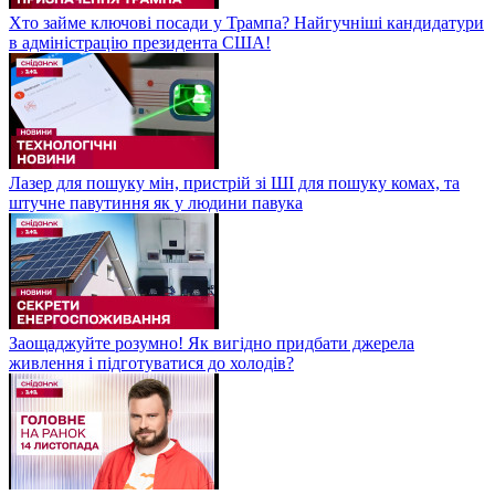
Хто займе ключові посади у Трампа? Найгучніші кандидатури
в адміністрацію президента США!
Лазер для пошуку мін, пристрій зі ШІ для пошуку комах, та
штучне павутиння як у людини павука
Заощаджуйте розумно! Як вигідно придбати джерела
живлення і підготуватися до холодів?