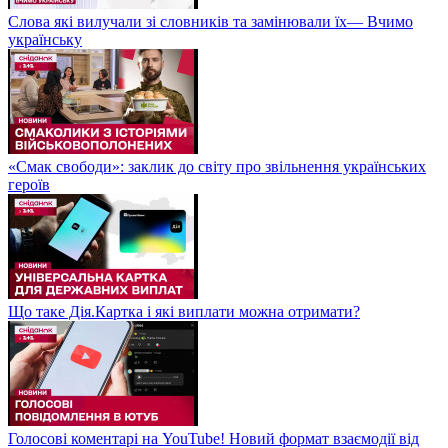
Слова які вилучали зі словників та замінювали їх— Вчимо
українську
«Смак свободи»: заклик до світу про звільнення українських
героїв
Що таке Дія.Картка і які виплати можна отримати?
Голосові коментарі на YouTube! Новий формат взаємодії від