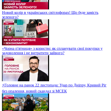
Новий колір в українських світлофорах! Що буде замість
зеленого?
«Чорна п'ятниця» з користю: як спланувати свої покупки у
задоволення і не витратити зайвого?
⚡Головне на ранок 22 листопада: Удар по Дніпру, Кривий Ріг
без опалення, новий скандал зі МСЕК