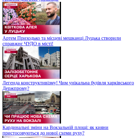
Артем Приходько та місцеві мешканці Луцька створили
справжнє ЧУДО в місті!
Легенда конструктивізму! Чим унікальна будівля харківського
Держпрому?
Кардинальні зміни на Вокзальній площі: як кияни
пристосовуються до нової схеми руху?