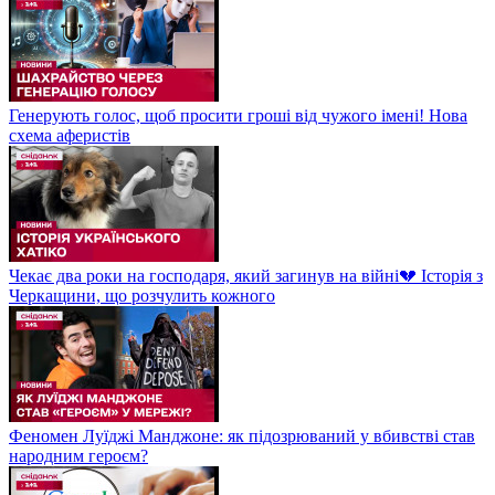
Генерують голос, щоб просити гроші від чужого імені! Нова
схема аферистів
Чекає два роки на господаря, який загинув на війні💔 Історія з
Черкащини, що розчулить кожного
Феномен Луїджі Манджоне: як підозрюваний у вбивстві став
народним героєм?