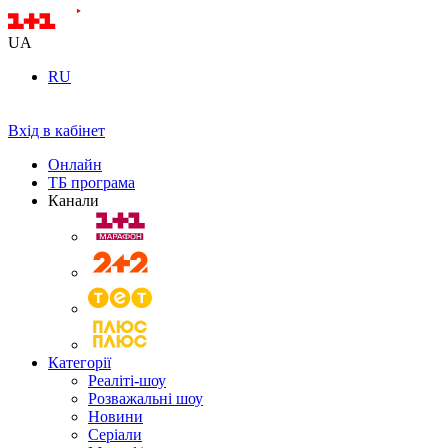
UA
RU
Вхід в кабінет
Онлайн
ТБ програма
Канали
Категорії
Реаліті-шоу
Розважальні шоу
Новини
Серіали