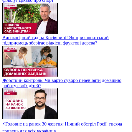
фіналу! Цікаво про спорт
Високогірний сад на Косівщині! Як прикарпатський
підприємець зберігає рідкісні фруктові дерева?
Жорсткий контроль! Чи варто суворо перевіряти домашню
роботу своїх дітей?
⚡Головне на ранок 30 жовтня: Нічний обстріл Росії, тисяча
гривень для всіх українців