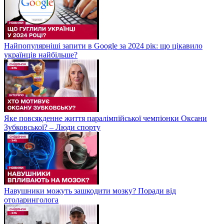
Найпопулярніші запити в Google за 2024 рік: що цікавило
українців найбільше?
Яке повсякденне життя паралімпійської чемпіонки Оксани
Зубковської? – Люди спорту
Навушники можуть зашкодити мозку? Поради від
отоларинголога