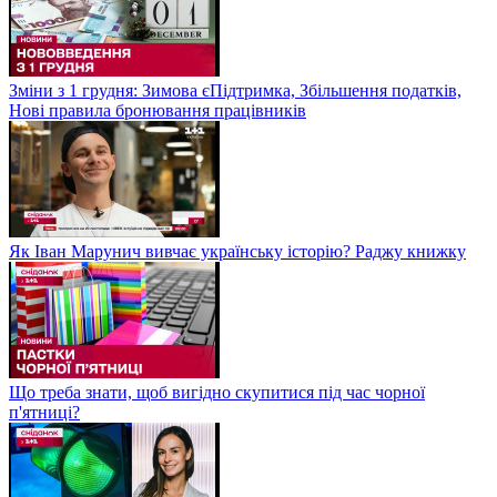
Зміни з 1 грудня: Зимова єПідтримка, Збільшення податків,
Нові правила бронювання працівників
Як Іван Марунич вивчає українську історію? Раджу книжку
Що треба знати, щоб вигідно скупитися під час чорної
п'ятниці?