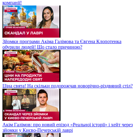
компанії!
Зйомки програми Акіма Галімова та Євгена Клопотенка
обурили людей! Що стало причиною?
Ціна свята! На скільки подорожчав новорічно-різдвяний стіл?
Акім Галімов: про новий епізод «Реальної історії» і хейт через
зйомки у Києво-Печерській лаврі