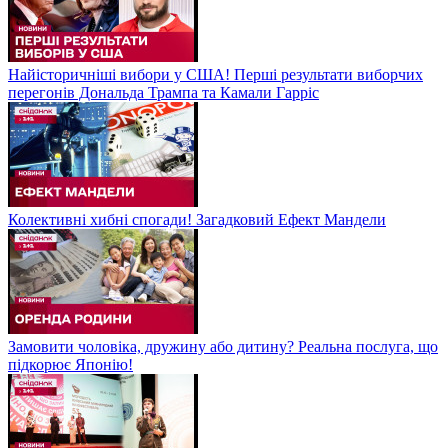
Найісторичніші вибори у США! Перші результати виборчих
перегонів Дональда Трампа та Камали Гарріс
Колективні хибні спогади! Загадковий Ефект Мандели
Замовити чоловіка, дружину або дитину? Реальна послуга, що
підкорює Японію!