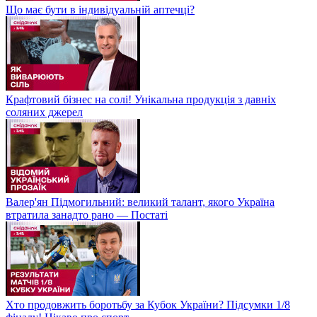
Що має бути в індивідуальній аптечці?
Крафтовий бізнес на солі! Унікальна продукція з давніх
соляних джерел
Валер'ян Підмогильний: великий талант, якого Україна
втратила занадто рано — Постаті
Хто продовжить боротьбу за Кубок України? Підсумки 1/8