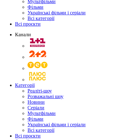
Мультфільми
Фільми
Українські фільми і серіали
Всі категорії
Всі проєкти
Канали
Категорії
Реаліті-шоу
Розважальні шоу
Новини
Серіали
Мультфільми
Фільми
Українські фільми і серіали
Всі категорії
Всі проєкти