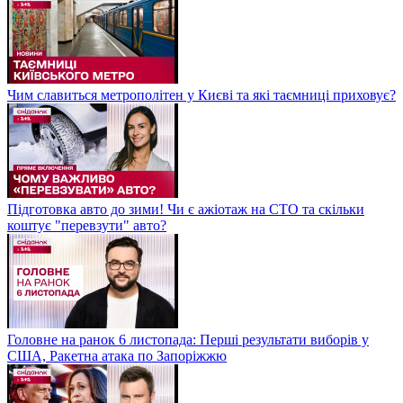
Чим славиться метрополітен у Києві та які таємниці приховує?
Підготовка авто до зими! Чи є ажіотаж на СТО та скільки
коштує "перевзути" авто?
Головне на ранок 6 листопада: Перші результати виборів у
США, Ракетна атака по Запоріжжю