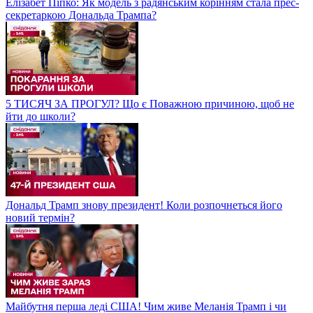
Елізабет Піпко: Як модель з радянським корінням стала прес-
секретаркою Дональда Трампа?
5 ТИСЯЧ ЗА ПРОГУЛ? Що є Поважною причиною, щоб не
йти до школи?
Дональд Трамп знову президент! Коли розпочнеться його
новий термін?
Майбутня перша леді США! Чим живе Меланія Трамп і чи