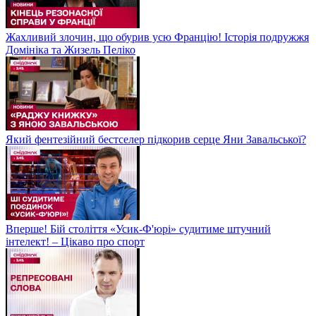
Жахливий злочин, що обурив усю Францію! Історія подружжя
Домініка та Жизель Пеліко
Який фентезійний бестселер підкорив серце Яни Завальської?
Вперше! Бій століття «Усик-Ф'юрі» судитиме штучний
інтелект! – Цікаво про спорт