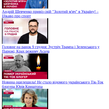
Андрій Шевченко привіз свій "Золотий м'яч" в Україну! –
Цікаво про спорт
Головне на ранок 9 грудня: Зустріч Трампа і Зеленського у
Парижі, Крах режиму Асада
Новина ошелешила! Не стало відомого українського Тік-Ток
блогера Юрія Криштопа