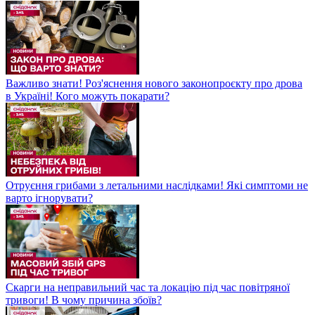
Важливо знати! Роз'яснення нового законопроєкту про дрова
в Україні! Кого можуть покарати?
Отруєння грибами з летальними наслідками! Які симптоми не
варто ігнорувати?
Скарги на неправильний час та локацію під час повітряної
тривоги! В чому причина збоїв?