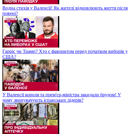
Водна стихія у Валенсії! Як жителі відновлюють життя після
повені?
Гарріс чи Трамп? Хто є фаворитом перед початком виборів у
США?
У Валенсії короля та прем'єр-міністра закидали брудом! У
чому звинувачують іспанських лідерів?