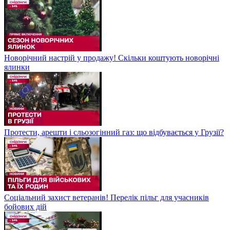
Новорічний настрій у продажу! Скільки коштують новорічні
ялинки
Протести, арешти і сльозогінний газ: що відбувається у Грузії?
Соціальний захист ветеранів! Перелік пільг для учасників
бойових дій