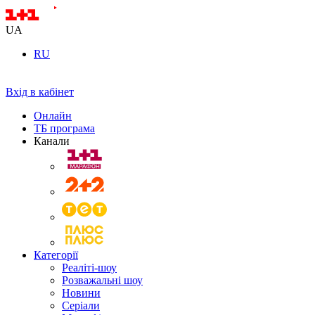
UA
RU
Вхід в кабінет
Онлайн
ТБ програма
Канали
Категорії
Реаліті-шоу
Розважальні шоу
Новини
Серіали