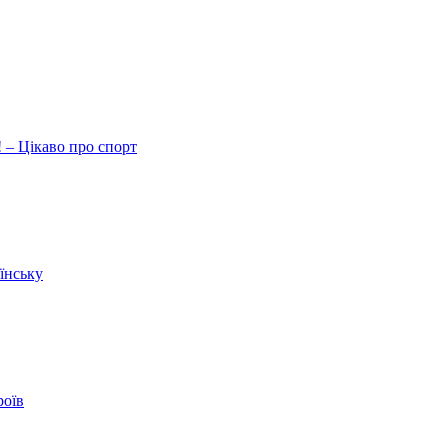
 – Цікаво про спорт
їнську
роїв