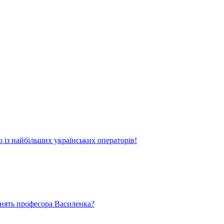
о із найбільших українських операторів!
ьнять професора Василенка?