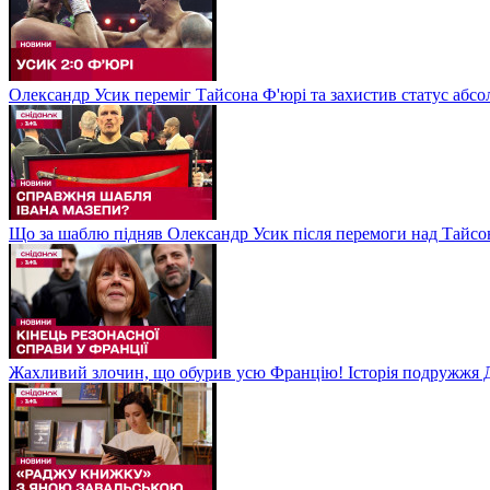
Олександр Усик переміг Тайсона Ф'юрі та захистив статус абсо
Що за шаблю підняв Олександр Усик після перемоги над Тайсон
Жахливий злочин, що обурив усю Францію! Історія подружжя Д