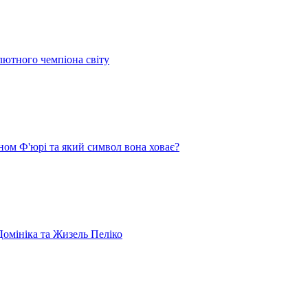
лютного чемпіона світу
ом Ф'юрі та який символ вона ховає?
омініка та Жизель Пеліко