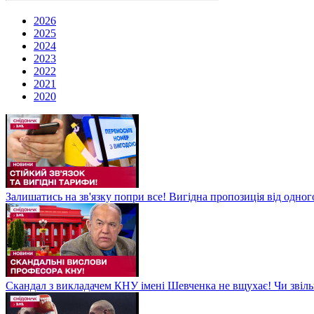
2026
2025
2024
2023
2022
2021
2020
Залишатись на зв'язку попри все! Вигідна пропозиція від одног
Скандал з викладачем КНУ імені Шевченка не вщухає! Чи звіл