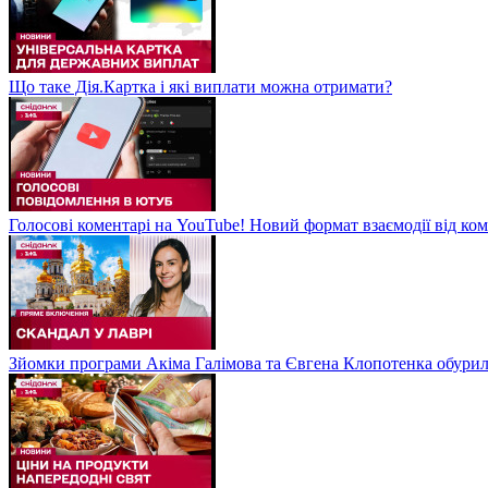
Що таке Дія.Картка і які виплати можна отримати?
Голосові коментарі на YouTube! Новий формат взаємодії від ком
Зйомки програми Акіма Галімова та Євгена Клопотенка обури