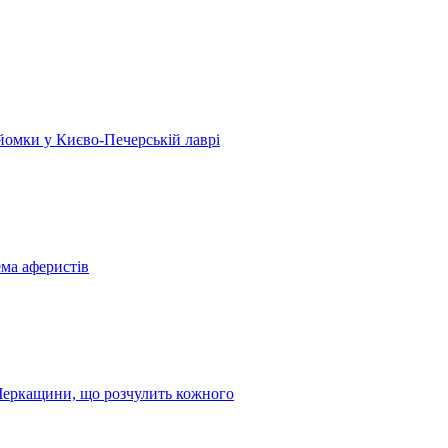
 зйомки у Києво-Печерській лаврі
ема аферистів
з Черкащини, що розчулить кожного