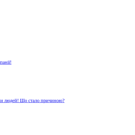
панії!
ли людей! Що стало причиною?