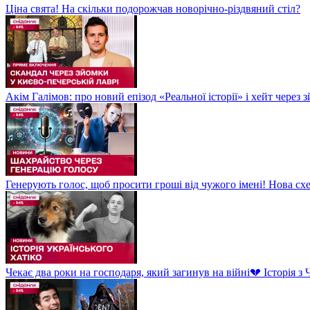
Ціна свята! На скільки подорожчав новорічно-різдвяний стіл?
Акім Галімов: про новий епізод «Реальної історії» і хейт через
Генерують голос, щоб просити гроші від чужого імені! Нова сх
Чекає два роки на господаря, який загинув на війні💔 Історія 