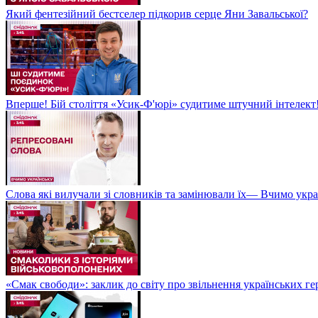
Який фентезійний бестселер підкорив серце Яни Завальської?
Вперше! Бій століття «Усик-Ф'юрі» судитиме штучний інтелект!
Слова які вилучали зі словників та замінювали їх— Вчимо укра
«Смак свободи»: заклик до світу про звільнення українських ге