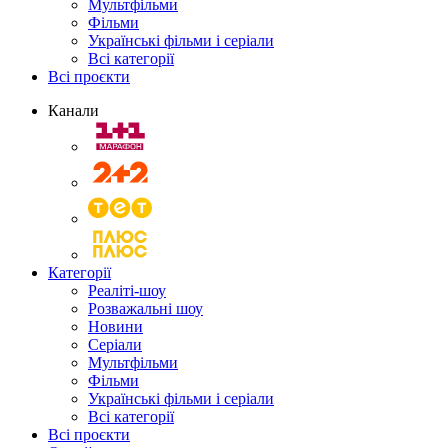
Мультфільми
Фільми
Українські фільми і серіали
Всі категорії
Всі проєкти
Канали
Категорії
Реаліті-шоу
Розважальні шоу
Новини
Серіали
Мультфільми
Фільми
Українські фільми і серіали
Всі категорії
Всі проєкти