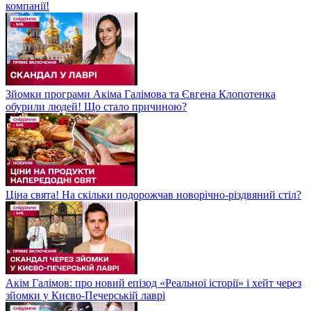
компанії!
Зйомки програми Акіма Галімова та Євгена Клопотенка
обурили людей! Що стало причиною?
Ціна свята! На скільки подорожчав новорічно-різдвяний стіл?
Акім Галімов: про новий епізод «Реальної історії» і хейт через
зйомки у Києво-Печерській лаврі