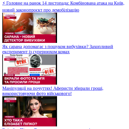
⚡ Головне на ранок 14 листопада: Комбінована атака на Київ,
новий законопроєкт про демобілізацію
Як сарана допомагає з пошуком вибухівки? Захопливий
експеримент із супернюхом комах
Маніпуляції на почуттях! Аферисти збирали гроші,
використовуючи фото військового!