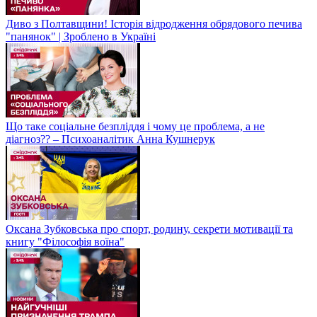
Диво з Полтавщини! Історія відродження обрядового печива
"панянок" | Зроблено в Україні
Що таке соціальне безпліддя і чому це проблема, а не
діагноз?? – Психоаналітик Анна Кушнерук
Оксана Зубковська про спорт, родину, секрети мотивації та
книгу "Філософія воїна"