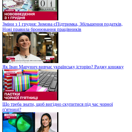
Зміни з 1 грудня: Зимова єПідтримка, Збільшення податків,
Нові правила бронювання працівників
Як Іван Марунич вивчає українську історію? Раджу книжку
Що треба знати, щоб вигідно скупитися під час чорної
п'ятниці?