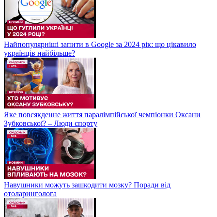
Найпопулярніші запити в Google за 2024 рік: що цікавило
українців найбільше?
Яке повсякденне життя паралімпійської чемпіонки Оксани
Зубковської? – Люди спорту
Навушники можуть зашкодити мозку? Поради від
отоларинголога