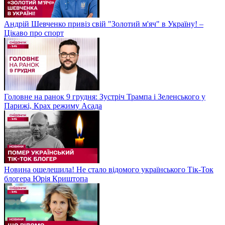
Андрій Шевченко привіз свій "Золотий м'яч" в Україну! –
Цікаво про спорт
Головне на ранок 9 грудня: Зустріч Трампа і Зеленського у
Парижі, Крах режиму Асада
Новина ошелешила! Не стало відомого українського Тік-Ток
блогера Юрія Криштопа