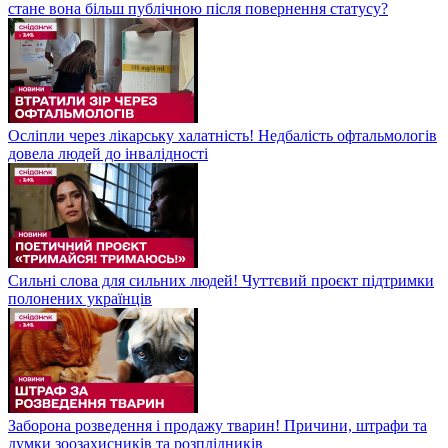
стане вона більш публічною після повернення статусу?
Осліпли через лікарську халатність! Недбалість офтальмологів
довела людей до інвалідності
Сильні слова для сильних людей! Чуттєвий проєкт підтримки
полонених українців
Заборона розведення і продажу тварин! Причини, штрафи та
думки зоозахисників та розплідників