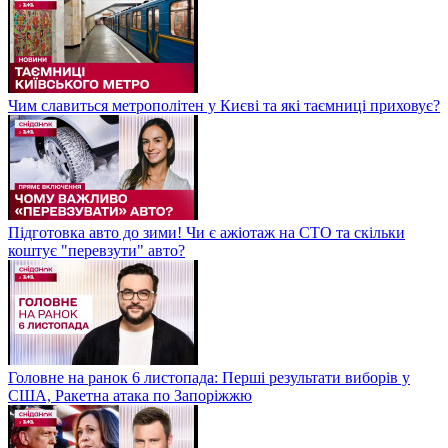
Чим славиться метрополітен у Києві та які таємниці приховує?
Підготовка авто до зими! Чи є ажіотаж на СТО та скільки
коштує "перевзути" авто?
Головне на ранок 6 листопада: Перші результати виборів у
США, Ракетна атака по Запоріжжю