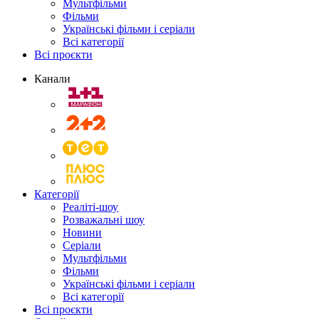
Мультфільми
Фільми
Українські фільми і серіали
Всі категорії
Всі проєкти
Канали
Категорії
Реаліті-шоу
Розважальні шоу
Новини
Серіали
Мультфільми
Фільми
Українські фільми і серіали
Всі категорії
Всі проєкти