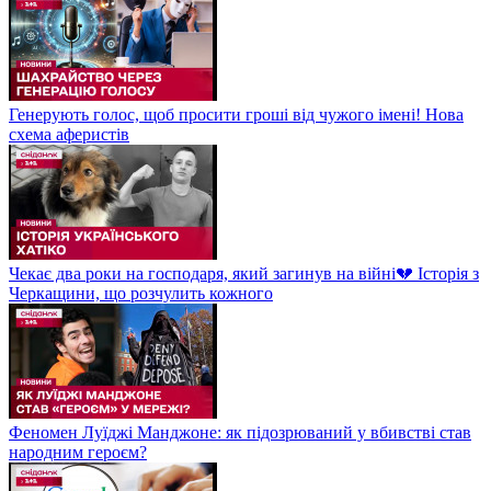
Генерують голос, щоб просити гроші від чужого імені! Нова
схема аферистів
Чекає два роки на господаря, який загинув на війні💔 Історія з
Черкащини, що розчулить кожного
Феномен Луїджі Манджоне: як підозрюваний у вбивстві став
народним героєм?