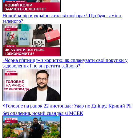
Новий колір в українських світлофорах! Що буде замість
зеленого?
«Чорна п'ятниця» з користю: як спланувати свої покупки у
задоволення і не витратити зайвого?
⚡Головне на ранок 22 листопада: Удар по Дніпру, Кривий Ріг
без опалення, новий скандал зі МСЕК