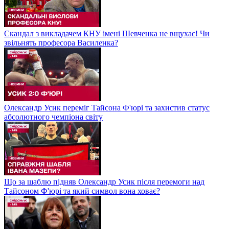
Скандал з викладачем КНУ імені Шевченка не вщухає! Чи
звільнять професора Василенка?
Олександр Усик переміг Тайсона Ф'юрі та захистив статус
абсолютного чемпіона світу
Що за шаблю підняв Олександр Усик після перемоги над
Тайсоном Ф'юрі та який символ вона ховає?