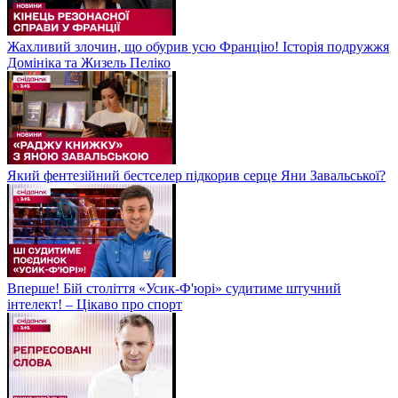
Жахливий злочин, що обурив усю Францію! Історія подружжя
Домініка та Жизель Пеліко
Який фентезійний бестселер підкорив серце Яни Завальської?
Вперше! Бій століття «Усик-Ф'юрі» судитиме штучний
інтелект! – Цікаво про спорт