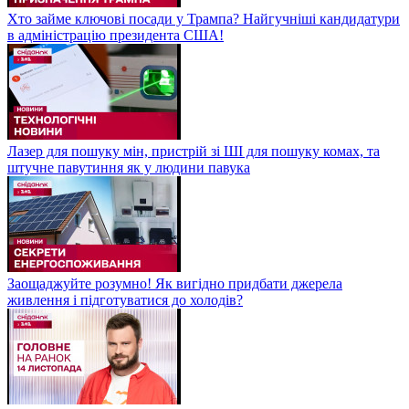
Хто займе ключові посади у Трампа? Найгучніші кандидатури
в адміністрацію президента США!
Лазер для пошуку мін, пристрій зі ШІ для пошуку комах, та
штучне павутиння як у людини павука
Заощаджуйте розумно! Як вигідно придбати джерела
живлення і підготуватися до холодів?