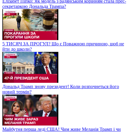
Елізабет Піпко: Як модель з радянським корінням стала прес-
секретаркою Дональда Трампа?
5 ТИСЯЧ ЗА ПРОГУЛ? Що є Поважною причиною, щоб не
йти до школи?
Дональд Трамп знову президент! Коли розпочнеться його
новий термін?
Майбутня перша леді США! Чим живе Меланія Трамп і чи