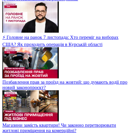
⚡ Головне на ранок 7 листопада: Хто переміг на виборах
США? Як проходить операція в Курській області
Позбавлення прав за проїзд на жовтий: що думають водії про
новий законопроєкт?
Магазини замість квартири! Чи законно перетворювати
житлові приміщення на комерційні?