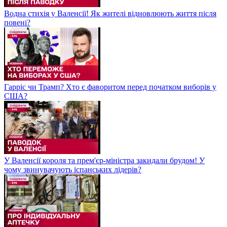
Водна стихія у Валенсії! Як жителі відновлюють життя після
повені?
Гарріс чи Трамп? Хто є фаворитом перед початком виборів у
США?
У Валенсії короля та прем'єр-міністра закидали брудом! У
чому звинувачують іспанських лідерів?