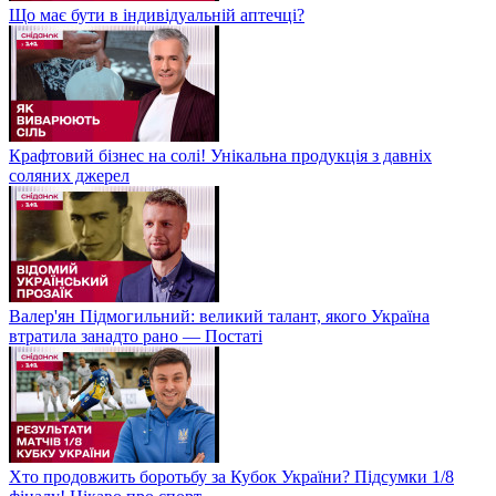
Що має бути в індивідуальній аптечці?
Крафтовий бізнес на солі! Унікальна продукція з давніх
соляних джерел
Валер'ян Підмогильний: великий талант, якого Україна
втратила занадто рано — Постаті
Хто продовжить боротьбу за Кубок України? Підсумки 1/8