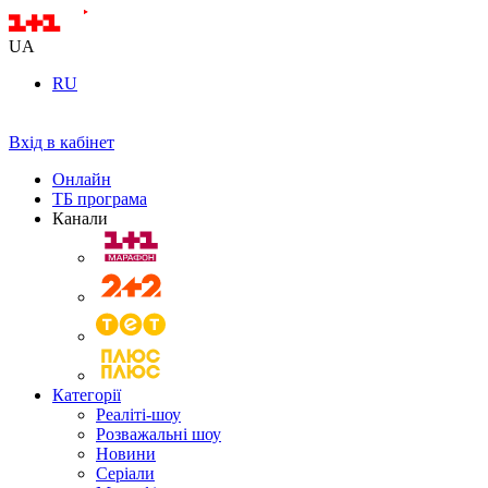
UA
RU
Вхід в кабінет
Онлайн
ТБ програма
Канали
Категорії
Реаліті-шоу
Розважальні шоу
Новини
Серіали