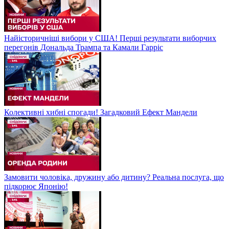
Найісторичніші вибори у США! Перші результати виборчих
перегонів Дональда Трампа та Камали Гарріс
Колективні хибні спогади! Загадковий Ефект Мандели
Замовити чоловіка, дружину або дитину? Реальна послуга, що
підкорює Японію!