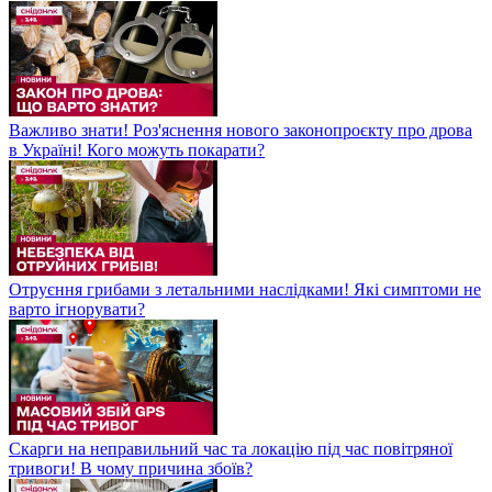
Важливо знати! Роз'яснення нового законопроєкту про дрова
в Україні! Кого можуть покарати?
Отруєння грибами з летальними наслідками! Які симптоми не
варто ігнорувати?
Скарги на неправильний час та локацію під час повітряної
тривоги! В чому причина збоїв?