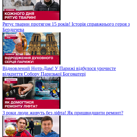
Рятує тварин протягом 15 років! Історія справжнього героя з
Бердичева
Відновлений Нотр-Дам! У Парижі відбулося урочисте
відкриття Собору Паризької Богоматері
3 роки люди живуть без ліфта! Як пришвидшити ремонт?