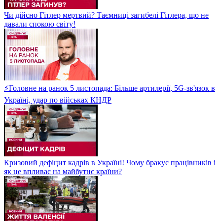
Чи дійсно Гітлер мертвий? Таємниці загибелі Гітлера, що не
давали спокою світу!
⚡Головне на ранок 5 листопада: Більше артилерії, 5G-зв'язок в
Україні, удар по військах КНДР
Кризовий дефіцит кадрів в Україні! Чому бракує працівників і
як це впливає на майбутнє країни?