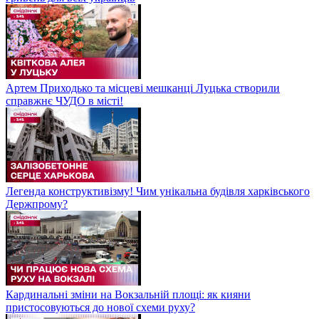
Артем Приходько та місцеві мешканці Луцька створили
справжнє ЧУДО в місті!
Легенда конструктивізму! Чим унікальна будівля харківського
Держпрому?
Кардинальні зміни на Вокзальній площі: як кияни
пристосовуються до нової схеми руху?