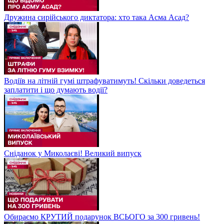
Дружина сирійського диктатора: хто така Асма Асад?
Водіїв на літній гумі штрафуватимуть! Скільки доведеться
заплатити і що думають водії?
Сніданок у Миколаєві! Великий випуск
Обираємо КРУТИЙ подарунок ВСЬОГО за 300 гривень!