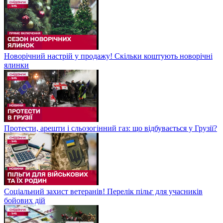
Новорічний настрій у продажу! Скільки коштують новорічні
ялинки
Протести, арешти і сльозогінний газ: що відбувається у Грузії?
Соціальний захист ветеранів! Перелік пільг для учасників
бойових дій