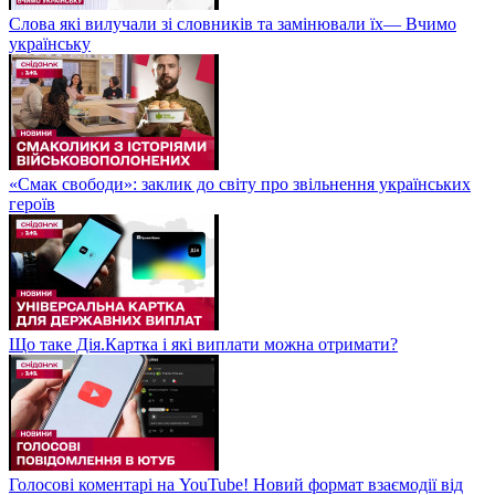
Слова які вилучали зі словників та замінювали їх— Вчимо
українську
«Смак свободи»: заклик до світу про звільнення українських
героїв
Що таке Дія.Картка і які виплати можна отримати?
Голосові коментарі на YouTube! Новий формат взаємодії від