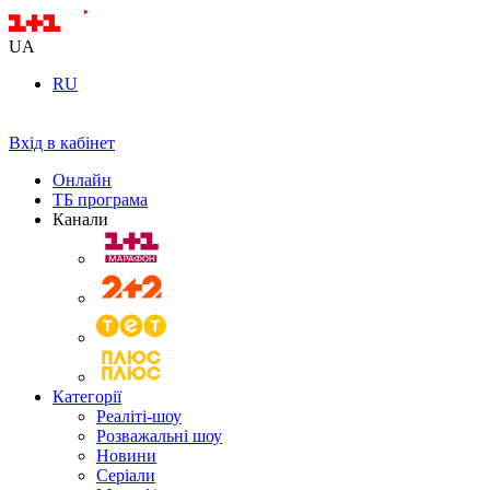
UA
RU
Вхід в кабінет
Онлайн
ТБ програма
Канали
Категорії
Реаліті-шоу
Розважальні шоу
Новини
Серіали