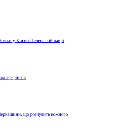
 зйомки у Києво-Печерській лаврі
ема аферистів
з Черкащини, що розчулить кожного