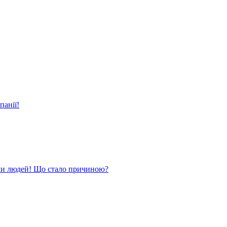
панії!
ли людей! Що стало причиною?