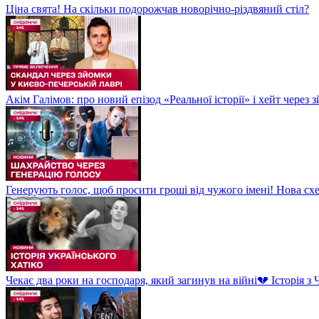
Ціна свята! На скільки подорожчав новорічно-різдвяний стіл?
Акім Галімов: про новий епізод «Реальної історії» і хейт через
Генерують голос, щоб просити гроші від чужого імені! Нова сх
Чекає два роки на господаря, який загинув на війні💔 Історія 