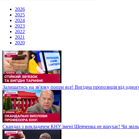
2026
2025
2024
2023
2022
2021
2020
Залишатись на зв'язку попри все! Вигідна пропозиція від одног
Скандал з викладачем КНУ імені Шевченка не вщухає! Чи звіл