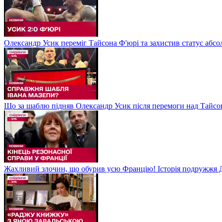
Олександр Усик переміг Тайсона Ф'юрі та захистив статус абсо
Що за шаблю підняв Олександр Усик після перемоги над Тайсон
Жахливий злочин, що обурив усю Францію! Історія подружжя Д