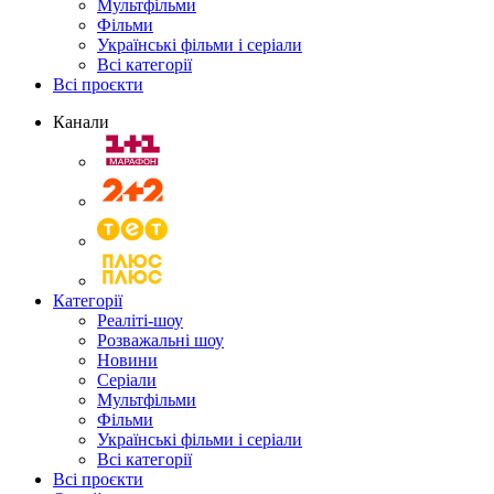
Мультфільми
Фільми
Українські фільми і серіали
Всі категорії
Всі проєкти
Канали
Категорії
Реаліті-шоу
Розважальні шоу
Новини
Серіали
Мультфільми
Фільми
Українські фільми і серіали
Всі категорії
Всі проєкти