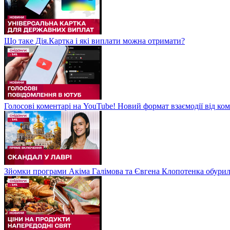
Що таке Дія.Картка і які виплати можна отримати?
Голосові коментарі на YouTube! Новий формат взаємодії від ком
Зйомки програми Акіма Галімова та Євгена Клопотенка обури