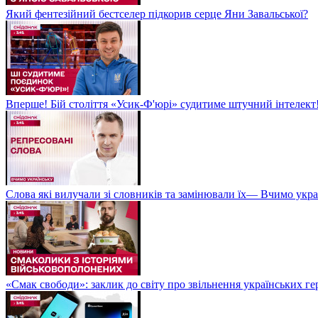
Який фентезійний бестселер підкорив серце Яни Завальської?
Вперше! Бій століття «Усик-Ф'юрі» судитиме штучний інтелект!
Слова які вилучали зі словників та замінювали їх— Вчимо укра
«Смак свободи»: заклик до світу про звільнення українських ге