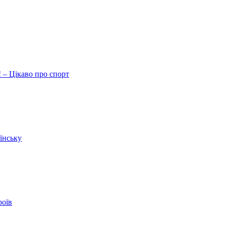
 – Цікаво про спорт
їнську
роїв