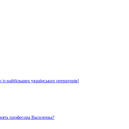
о із найбільших українських операторів!
ьнять професора Василенка?