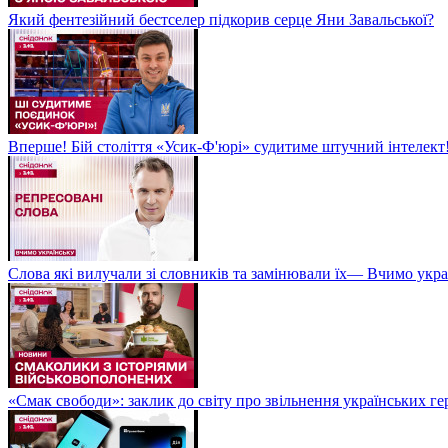
Який фентезійний бестселер підкорив серце Яни Завальської?
Вперше! Бій століття «Усик-Ф'юрі» судитиме штучний інтелект!
Слова які вилучали зі словників та замінювали їх— Вчимо укра
«Смак свободи»: заклик до світу про звільнення українських ге