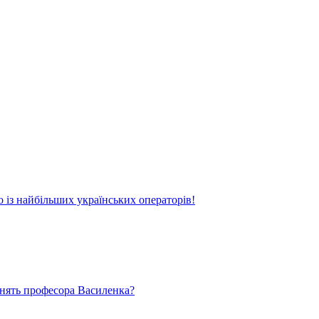
о із найбільших українських операторів!
ьнять професора Василенка?