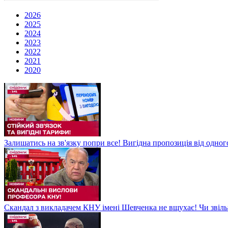
2026
2025
2024
2023
2022
2021
2020
Залишатись на зв'язку попри все! Вигідна пропозиція від одног
Скандал з викладачем КНУ імені Шевченка не вщухає! Чи звіл