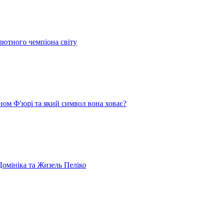
лютного чемпіона світу
ом Ф'юрі та який символ вона ховає?
омініка та Жизель Пеліко