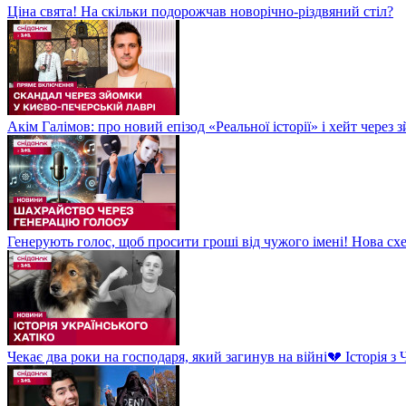
Ціна свята! На скільки подорожчав новорічно-різдвяний стіл?
Акім Галімов: про новий епізод «Реальної історії» і хейт через
Генерують голос, щоб просити гроші від чужого імені! Нова сх
Чекає два роки на господаря, який загинув на війні💔 Історія 