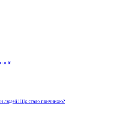
панії!
ли людей! Що стало причиною?