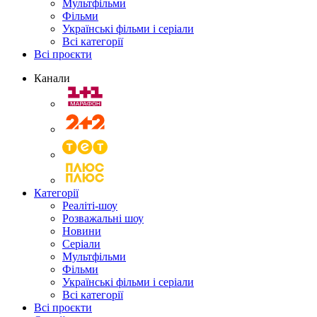
Мультфільми
Фільми
Українські фільми і серіали
Всі категорії
Всі проєкти
Канали
Категорії
Реаліті-шоу
Розважальні шоу
Новини
Серіали
Мультфільми
Фільми
Українські фільми і серіали
Всі категорії
Всі проєкти