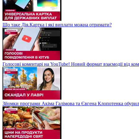
Що таке Дія.Картка і які виплати можна отримати?
Голосові коментарі на YouTube! Новий формат взаємодії від ком
Зйомки програми Акіма Галімова та Євгена Клопотенка обури