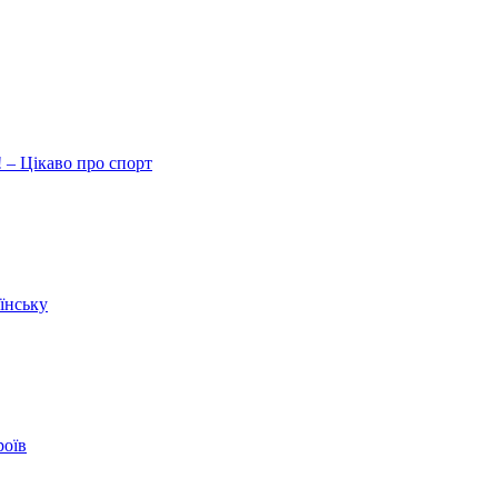
 – Цікаво про спорт
їнську
роїв