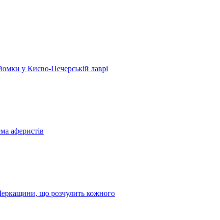
 зйомки у Києво-Печерській лаврі
ема аферистів
з Черкащини, що розчулить кожного