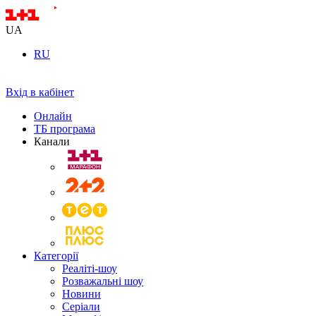
UA
RU
Вхід в кабінет
Онлайн
ТБ програма
Канали
Категорії
Реаліті-шоу
Розважальні шоу
Новини
Серіали