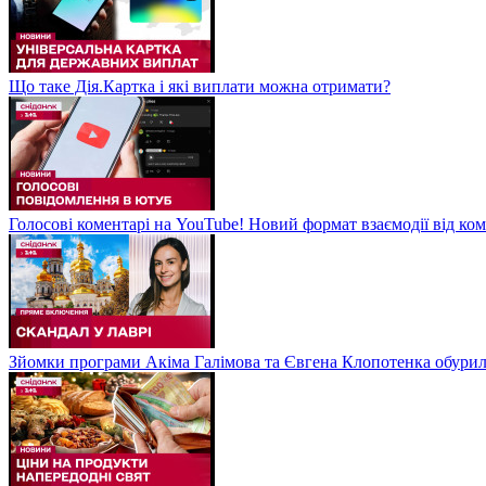
Що таке Дія.Картка і які виплати можна отримати?
Голосові коментарі на YouTube! Новий формат взаємодії від ком
Зйомки програми Акіма Галімова та Євгена Клопотенка обури