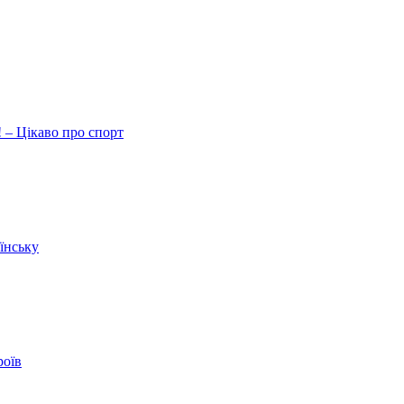
 – Цікаво про спорт
їнську
роїв