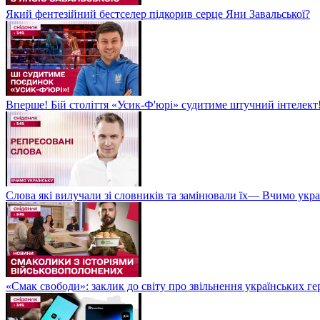
Який фентезійний бестселер підкорив серце Яни Завальської?
Вперше! Бій століття «Усик-Ф'юрі» судитиме штучний інтелект!
Слова які вилучали зі словників та замінювали їх— Вчимо укра
«Смак свободи»: заклик до світу про звільнення українських ге