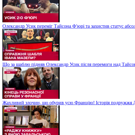
Олександр Усик переміг Тайсона Ф'юрі та захистив статус абсо
Що за шаблю підняв Олександр Усик після перемоги над Тайсон
Жахливий злочин, що обурив усю Францію! Історія подружжя Д