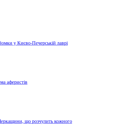
 зйомки у Києво-Печерській лаврі
ема аферистів
з Черкащини, що розчулить кожного