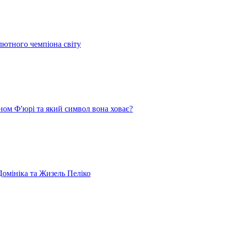
лютного чемпіона світу
ом Ф'юрі та який символ вона ховає?
омініка та Жизель Пеліко