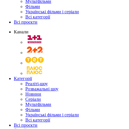
Мультфільми
Фільми
Українські фільми і серіали
Всі категорії
Всі проєкти
Канали
Категорії
Реаліті-шоу
Розважальні шоу
Новини
Серіали
Мультфільми
Фільми
Українські фільми і серіали
Всі категорії
Всі проєкти