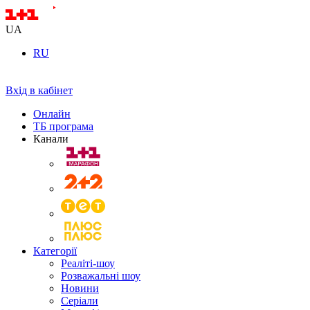
UA
RU
Вхід в кабінет
Онлайн
ТБ програма
Канали
Категорії
Реаліті-шоу
Розважальні шоу
Новини
Серіали