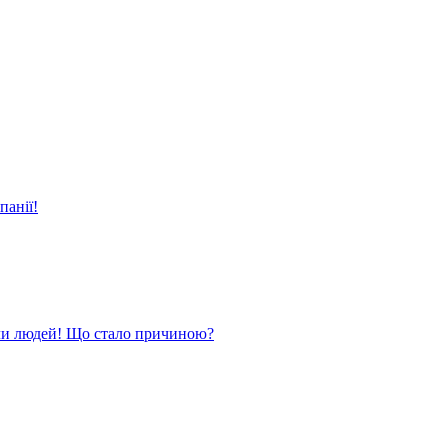
панії!
ли людей! Що стало причиною?