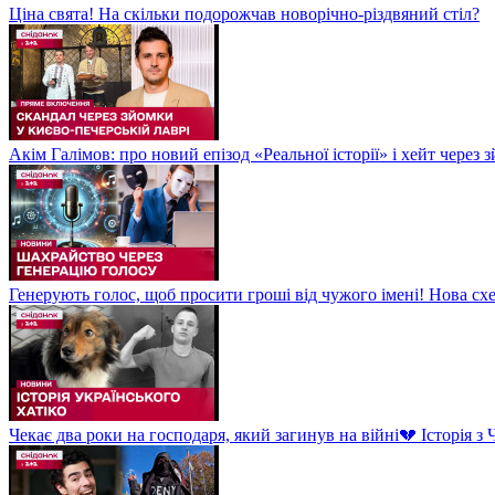
Ціна свята! На скільки подорожчав новорічно-різдвяний стіл?
Акім Галімов: про новий епізод «Реальної історії» і хейт через
Генерують голос, щоб просити гроші від чужого імені! Нова сх
Чекає два роки на господаря, який загинув на війні💔 Історія 