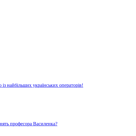
о із найбільших українських операторів!
ьнять професора Василенка?