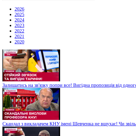
2026
2025
2024
2023
2022
2021
2020
Залишатись на зв'язку попри все! Вигідна пропозиція від одног
Скандал з викладачем КНУ імені Шевченка не вщухає! Чи звіл