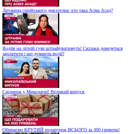
Дружина сирійського диктатора: хто така Асма Асад?
Водіїв на літній гумі штрафуватимуть! Скільки доведеться
заплатити і що думають водії?
Сніданок у Миколаєві! Великий випуск
Обираємо КРУТИЙ подарунок ВСЬОГО за 300 гривень!