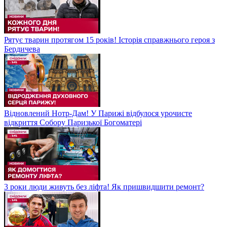
Рятує тварин протягом 15 років! Історія справжнього героя з
Бердичева
Відновлений Нотр-Дам! У Парижі відбулося урочисте
відкриття Собору Паризької Богоматері
3 роки люди живуть без ліфта! Як пришвидшити ремонт?