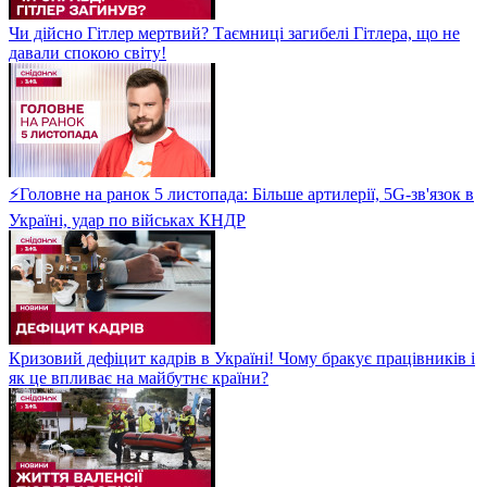
Чи дійсно Гітлер мертвий? Таємниці загибелі Гітлера, що не
давали спокою світу!
⚡Головне на ранок 5 листопада: Більше артилерії, 5G-зв'язок в
Україні, удар по військах КНДР
Кризовий дефіцит кадрів в Україні! Чому бракує працівників і
як це впливає на майбутнє країни?