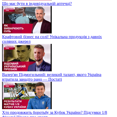
Що має бути в індивідуальній аптечці?
Крафтовий бізнес на солі! Унікальна продукція з давніх
соляних джерел
Валер'ян Підмогильний: великий талант, якого Україна
втратила занадто рано — Постаті
Хто продовжить боротьбу за Кубок України? Підсумки 1/8