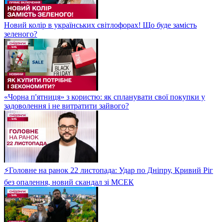
Новий колір в українських світлофорах! Що буде замість
зеленого?
«Чорна п'ятниця» з користю: як спланувати свої покупки у
задоволення і не витратити зайвого?
⚡Головне на ранок 22 листопада: Удар по Дніпру, Кривий Ріг
без опалення, новий скандал зі МСЕК