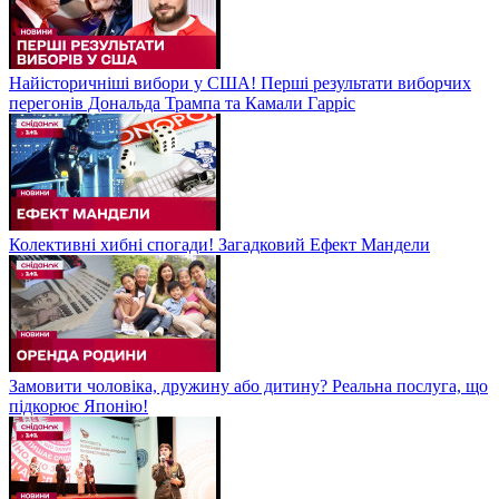
Найісторичніші вибори у США! Перші результати виборчих
перегонів Дональда Трампа та Камали Гарріс
Колективні хибні спогади! Загадковий Ефект Мандели
Замовити чоловіка, дружину або дитину? Реальна послуга, що
підкорює Японію!