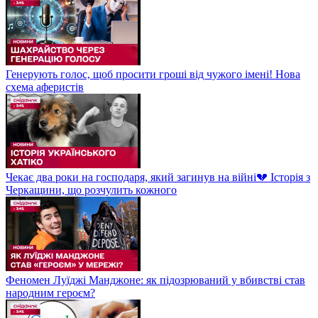
Генерують голос, щоб просити гроші від чужого імені! Нова
схема аферистів
Чекає два роки на господаря, який загинув на війні💔 Історія з
Черкащини, що розчулить кожного
Феномен Луїджі Манджоне: як підозрюваний у вбивстві став
народним героєм?