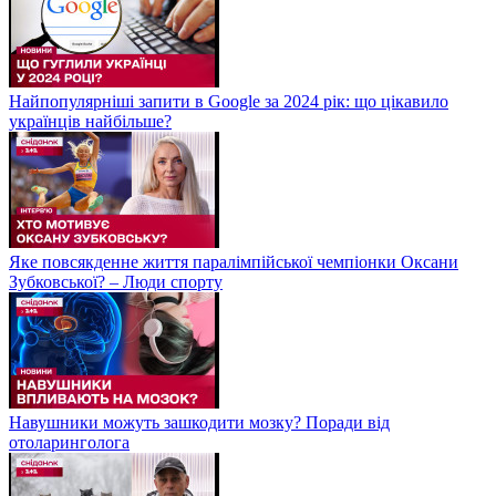
Найпопулярніші запити в Google за 2024 рік: що цікавило
українців найбільше?
Яке повсякденне життя паралімпійської чемпіонки Оксани
Зубковської? – Люди спорту
Навушники можуть зашкодити мозку? Поради від
отоларинголога