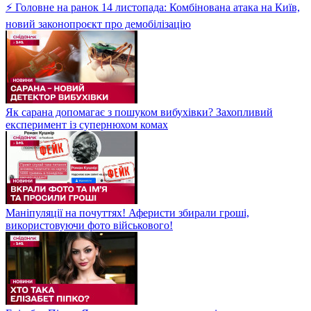
⚡ Головне на ранок 14 листопада: Комбінована атака на Київ,
новий законопроєкт про демобілізацію
Як сарана допомагає з пошуком вибухівки? Захопливий
експеримент із супернюхом комах
Маніпуляції на почуттях! Аферисти збирали гроші,
використовуючи фото військового!