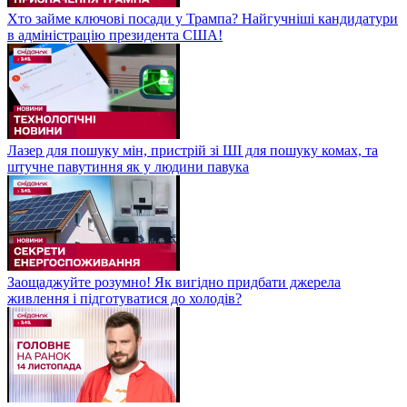
Хто займе ключові посади у Трампа? Найгучніші кандидатури
в адміністрацію президента США!
Лазер для пошуку мін, пристрій зі ШІ для пошуку комах, та
штучне павутиння як у людини павука
Заощаджуйте розумно! Як вигідно придбати джерела
живлення і підготуватися до холодів?