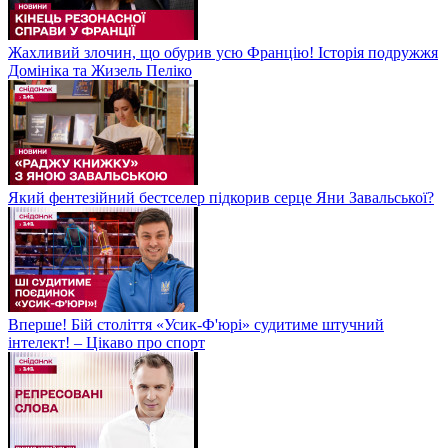
Жахливий злочин, що обурив усю Францію! Історія подружжя
Домініка та Жизель Пеліко
Який фентезійний бестселер підкорив серце Яни Завальської?
Вперше! Бій століття «Усик-Ф'юрі» судитиме штучний
інтелект! – Цікаво про спорт