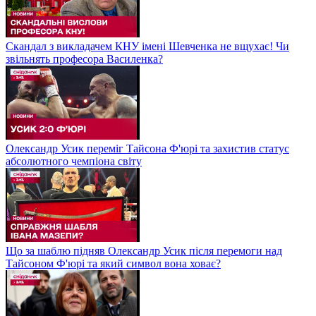
Скандал з викладачем КНУ імені Шевченка не вщухає! Чи
звільнять професора Василенка?
Олександр Усик переміг Тайсона Ф'юрі та захистив статус
абсолютного чемпіона світу
Що за шаблю підняв Олександр Усик після перемоги над
Тайсоном Ф'юрі та який символ вона ховає?