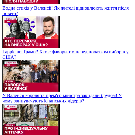
Водна стихія у Валенсії! Як жителі відновлюють життя після
повені?
Гарріс чи Трамп? Хто є фаворитом перед початком виборів у
США?
У Валенсії короля та прем'єр-міністра закидали брудом! У
чому звинувачують іспанських лідерів?