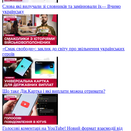
Слова які вилучали зі словників та замінювали їх— Вчимо
українську
«Смак свободи»: заклик до світу про звільнення українських
героїв
Що таке Дія.Картка і які виплати можна отримати?
Голосові коментарі на YouTube! Новий формат взаємодії від