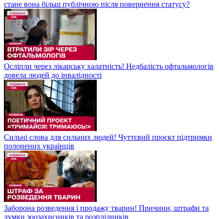
стане вона більш публічною після повернення статусу?
Осліпли через лікарську халатність! Недбалість офтальмологів
довела людей до інвалідності
Сильні слова для сильних людей! Чуттєвий проєкт підтримки
полонених українців
Заборона розведення і продажу тварин! Причини, штрафи та
думки зоозахисників та розплідників