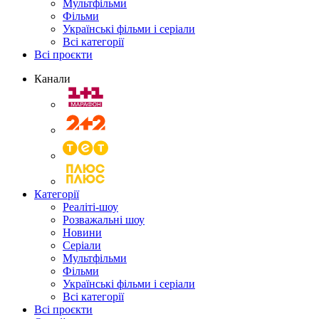
Мультфільми
Фільми
Українські фільми і серіали
Всі категорії
Всі проєкти
Канали
Категорії
Реаліті-шоу
Розважальні шоу
Новини
Серіали
Мультфільми
Фільми
Українські фільми і серіали
Всі категорії
Всі проєкти