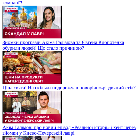
компанії!
Зйомки програми Акіма Галімова та Євгена Клопотенка
обурили людей! Що стало причиною?
Ціна свята! На скільки подорожчав новорічно-різдвяний стіл?
Акім Галімов: про новий епізод «Реальної історії» і хейт через
зйомки у Києво-Печерській лаврі