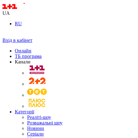
UA
RU
Вхід в кабінет
Онлайн
ТБ програма
Канали
Категорії
Реаліті-шоу
Розважальні шоу
Новини
Серіали