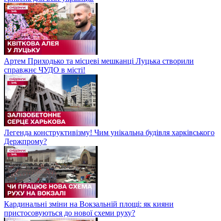
Артем Приходько та місцеві мешканці Луцька створили
справжнє ЧУДО в місті!
Легенда конструктивізму! Чим унікальна будівля харківського
Держпрому?
Кардинальні зміни на Вокзальній площі: як кияни
пристосовуються до нової схеми руху?