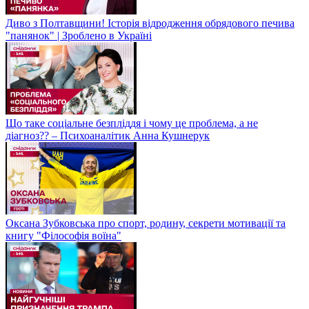
Диво з Полтавщини! Історія відродження обрядового печива
"панянок" | Зроблено в Україні
Що таке соціальне безпліддя і чому це проблема, а не
діагноз?? – Психоаналітик Анна Кушнерук
Оксана Зубковська про спорт, родину, секрети мотивації та
книгу "Філософія воїна"