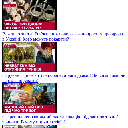
Важливо знати! Роз'яснення нового законопроєкту про дрова
в Україні! Кого можуть покарати?
Отруєння грибами з летальними наслідками! Які симптоми не
варто ігнорувати?
Скарги на неправильний час та локацію під час повітряної
тривоги! В чому причина збоїв?