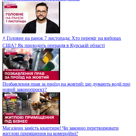
⚡ Головне на ранок 7 листопада: Хто переміг на виборах
США? Як проходить операція в Курській області
Позбавлення прав за проїзд на жовтий: що думають водії про
новий законопроєкт?
Магазини замість квартири! Чи законно перетворювати
житлові приміщення на комерційні?