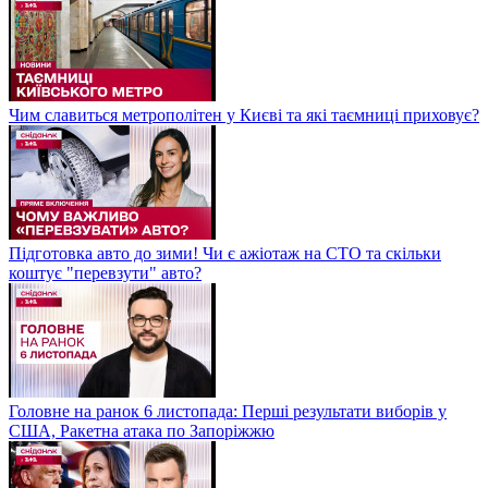
Чим славиться метрополітен у Києві та які таємниці приховує?
Підготовка авто до зими! Чи є ажіотаж на СТО та скільки
коштує "перевзути" авто?
Головне на ранок 6 листопада: Перші результати виборів у
США, Ракетна атака по Запоріжжю