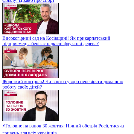
фіналу! Цікаво про спорт
Високогірний сад на Косівщині! Як прикарпатський
підприємець зберігає рідкісні фруктові дерева?
Жорсткий контроль! Чи варто суворо перевіряти домашню
роботу своїх дітей?
⚡Головне на ранок 30 жовтня: Нічний обстріл Росії, тисяча
гривень для всіх українців