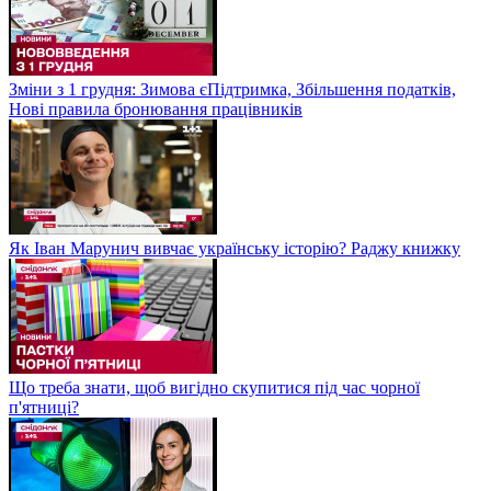
Зміни з 1 грудня: Зимова єПідтримка, Збільшення податків,
Нові правила бронювання працівників
Як Іван Марунич вивчає українську історію? Раджу книжку
Що треба знати, щоб вигідно скупитися під час чорної
п'ятниці?