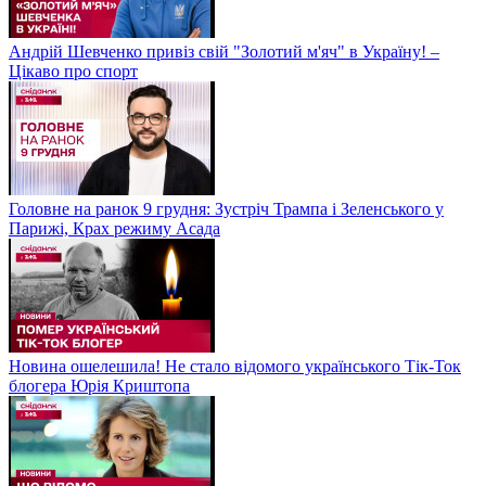
Андрій Шевченко привіз свій "Золотий м'яч" в Україну! –
Цікаво про спорт
Головне на ранок 9 грудня: Зустріч Трампа і Зеленського у
Парижі, Крах режиму Асада
Новина ошелешила! Не стало відомого українського Тік-Ток
блогера Юрія Криштопа