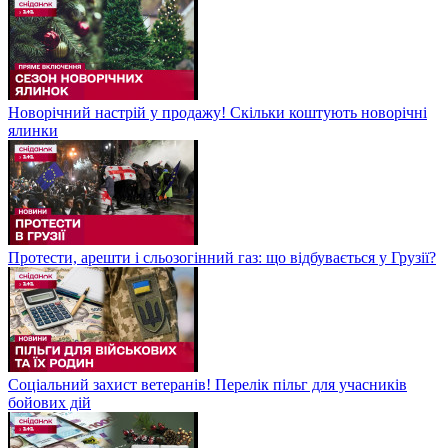
Новорічний настрій у продажу! Скільки коштують новорічні
ялинки
Протести, арешти і сльозогінний газ: що відбувається у Грузії?
Соціальний захист ветеранів! Перелік пільг для учасників
бойових дій