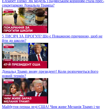
Елізабет Піпко: Як модель з радянським корінням стала прес-
секретаркою Дональда Трампа?
5 ТИСЯЧ ЗА ПРОГУЛ? Що є Поважною причиною, щоб не
йти до школи?
Дональд Трамп знову президент! Коли розпочнеться його
новий термін?
Майбутня перша леді США! Чим живе Меланія Трамп і чи