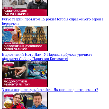
Рятує тварин протягом 15 років! Історія справжнього героя з
Бердичева
Відновлений Нотр-Дам! У Парижі відбулося урочисте
відкриття Собору Паризької Богоматері
3 роки люди живуть без ліфта! Як пришвидшити ремонт?