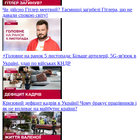
Чи дійсно Гітлер мертвий? Таємниці загибелі Гітлера, що не
давали спокою світу!
⚡Головне на ранок 5 листопада: Більше артилерії, 5G-зв'язок в
Україні, удар по військах КНДР
Кризовий дефіцит кадрів в Україні! Чому бракує працівників і
як це впливає на майбутнє країни?