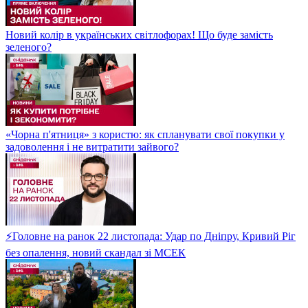
Новий колір в українських світлофорах! Що буде замість
зеленого?
«Чорна п'ятниця» з користю: як спланувати свої покупки у
задоволення і не витратити зайвого?
⚡Головне на ранок 22 листопада: Удар по Дніпру, Кривий Ріг
без опалення, новий скандал зі МСЕК