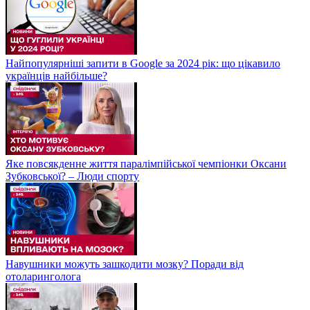
Найпопулярніші запити в Google за 2024 рік: що цікавило
українців найбільше?
Яке повсякденне життя паралімпійської чемпіонки Оксани
Зубковської? – Люди спорту
Навушники можуть зашкодити мозку? Поради від
отоларинголога