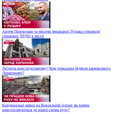
Артем Приходько та місцеві мешканці Луцька створили
справжнє ЧУДО в місті!
Легенда конструктивізму! Чим унікальна будівля харківського
Держпрому?
Кардинальні зміни на Вокзальній площі: як кияни
пристосовуються до нової схеми руху?