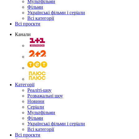
Мультфільми
Фільми
Українські фільми і серіали
Всі категорії
Всі проєкти
Канали
Категорії
Реаліті-шоу
Розважальні шоу
Новини
Серіали
Мультфільми
Фільми
Українські фільми і серіали
Всі категорії
Всі проєкти