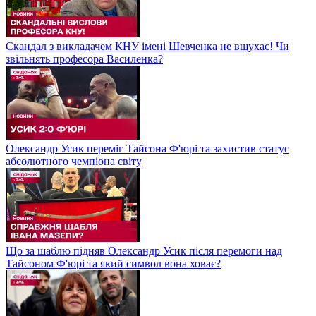
Скандал з викладачем КНУ імені Шевченка не вщухає! Чи
звільнять професора Василенка?
Олександр Усик переміг Тайсона Ф'юрі та захистив статус
абсолютного чемпіона світу
Що за шаблю підняв Олександр Усик після перемоги над
Тайсоном Ф'юрі та який символ вона ховає?