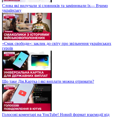
Слова які вилучали зі словників та замінювали їх— Вчимо
українську
«Смак свободи»: заклик до світу про звільнення українських
героїв
Що таке Дія.Картка і які виплати можна отримати?
Голосові коментарі на YouTube! Новий формат взаємодії від