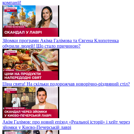
компанії!
Зйомки програми Акіма Галімова та Євгена Клопотенка
обурили людей! Що стало причиною?
Ціна свята! На скільки подорожчав новорічно-різдвяний стіл?
Акім Галімов: про новий епізод «Реальної історії» і хейт через
зйомки у Києво-Печерській лаврі