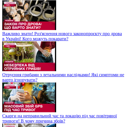
Важливо знати! Роз'яснення нового законопроєкту про дрова
в Україні! Кого можуть покарати?
Отруєння грибами з летальними наслідками! Які симптоми не
варто ігнорувати?
Скарги на неправильний час та локацію під час повітряної
тривоги! В чому причина збоїв?