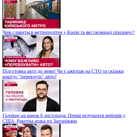
Чим славиться метрополітен у Києві та які таємниці приховує?
Підготовка авто до зими! Чи є ажіотаж на СТО та скільки
коштує "перевзути" авто?
Головне на ранок 6 листопада: Перші результати виборів у
США, Ракетна атака по Запоріжжю