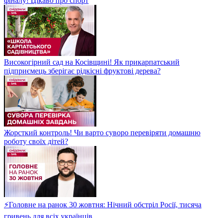
фіналу! Цікаво про спорт
Високогірний сад на Косівщині! Як прикарпатський
підприємець зберігає рідкісні фруктові дерева?
Жорсткий контроль! Чи варто суворо перевіряти домашню
роботу своїх дітей?
⚡Головне на ранок 30 жовтня: Нічний обстріл Росії, тисяча
гривень для всіх українців