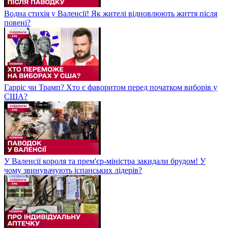
Водна стихія у Валенсії! Як жителі відновлюють життя після
повені?
Гарріс чи Трамп? Хто є фаворитом перед початком виборів у
США?
У Валенсії короля та прем'єр-міністра закидали брудом! У
чому звинувачують іспанських лідерів?