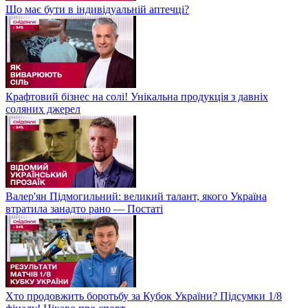
Що має бути в індивідуальній аптечці?
Крафтовий бізнес на солі! Унікальна продукція з давніх
соляних джерел
Валер'ян Підмогильний: великий талант, якого Україна
втратила занадто рано — Постаті
Хто продовжить боротьбу за Кубок України? Підсумки 1/8