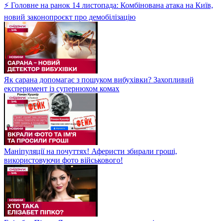
⚡ Головне на ранок 14 листопада: Комбінована атака на Київ,
новий законопроєкт про демобілізацію
Як сарана допомагає з пошуком вибухівки? Захопливий
експеримент із супернюхом комах
Маніпуляції на почуттях! Аферисти збирали гроші,
використовуючи фото військового!