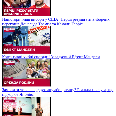
Найісторичніші вибори у США! Перші результати виборчих
перегонів Дональда Трампа та Камали Гарріс
Колективні хибні спогади! Загадковий Ефект Мандели
Замовити чоловіка, дружину або дитину? Реальна послуга, що
підкорює Японію!