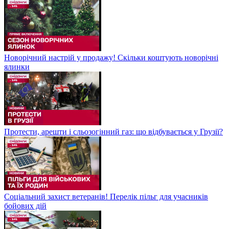
Новорічний настрій у продажу! Скільки коштують новорічні
ялинки
Протести, арешти і сльозогінний газ: що відбувається у Грузії?
Соціальний захист ветеранів! Перелік пільг для учасників
бойових дій