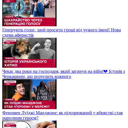
Генерують голос, щоб просити гроші від чужого імені! Нова
схема аферистів
Чекає два роки на господаря, який загинув на війні💔 Історія з
Черкащини, що розчулить кожного
Феномен Луїджі Манджоне: як підозрюваний у вбивстві став
народним героєм?