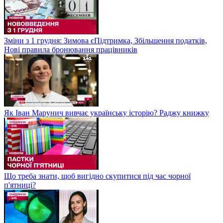
Зміни з 1 грудня: Зимова єПідтримка, Збільшення податків,
Нові правила бронювання працівників
Як Іван Марунич вивчає українську історію? Раджу книжку
Що треба знати, щоб вигідно скупитися під час чорної
п'ятниці?