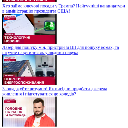
Хто займе ключові посади у Трампа? Найгучніші кандидатури
в адміністрацію президента США!
Лазер для пошуку мін, пристрій зі ШІ для пошуку комах, та
штучне павутиння як у людини павука
Заощаджуйте розумно! Як вигідно придбати джерела
живлення і підготуватися до холодів?