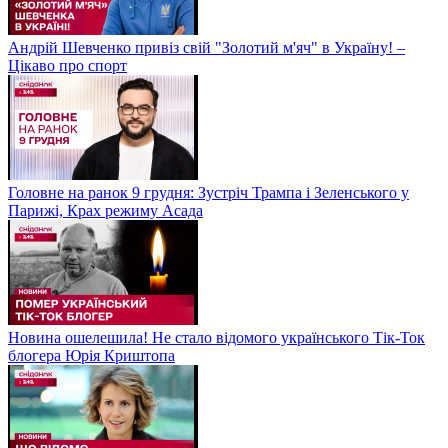
Андрій Шевченко привіз свій "Золотий м'яч" в Україну! –
Цікаво про спорт
Головне на ранок 9 грудня: Зустріч Трампа і Зеленського у
Парижі, Крах режиму Асада
Новина ошелешила! Не стало відомого українського Тік-Ток
блогера Юрія Криштопа