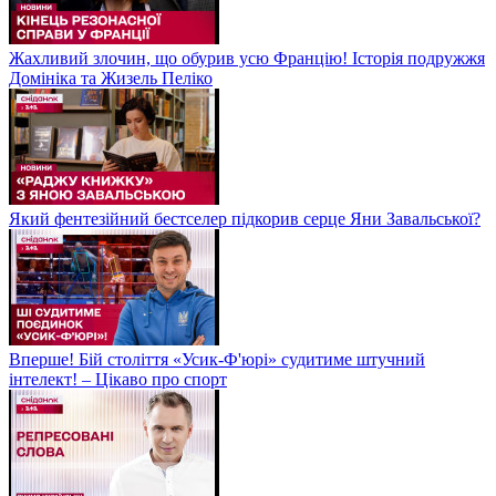
Жахливий злочин, що обурив усю Францію! Історія подружжя
Домініка та Жизель Пеліко
Який фентезійний бестселер підкорив серце Яни Завальської?
Вперше! Бій століття «Усик-Ф'юрі» судитиме штучний
інтелект! – Цікаво про спорт