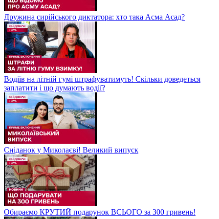
Дружина сирійського диктатора: хто така Асма Асад?
Водіїв на літній гумі штрафуватимуть! Скільки доведеться
заплатити і що думають водії?
Сніданок у Миколаєві! Великий випуск
Обираємо КРУТИЙ подарунок ВСЬОГО за 300 гривень!