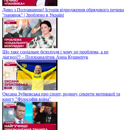
Диво з Полтавщини! Історія відродження обрядового печива
"панянок" | Зроблено в Україні
Що таке соціальне безпліддя і чому це проблема, а не
діагноз?? – Психоаналітик Анна Кушнерук
Оксана Зубковська про спорт, родину, секрети мотивації та
книгу "Філософія воїна"