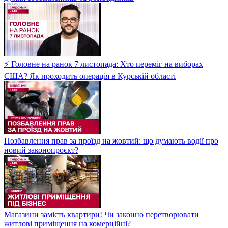
⚡ Головне на ранок 7 листопада: Хто переміг на виборах
США? Як проходить операція в Курській області
Позбавлення прав за проїзд на жовтий: що думають водії про
новий законопроєкт?
Магазини замість квартири! Чи законно перетворювати
житлові приміщення на комерційні?