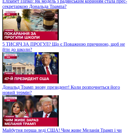
Елізабет Піпко: Як модель з радянським корінням стала прес-
секретаркою Дональда Трампа?
5 ТИСЯЧ ЗА ПРОГУЛ? Що є Поважною причиною, щоб не
йти до школи?
Дональд Трамп знову президент! Коли розпочнеться його
новий термін?
Майбутня перша леді США! Чим живе Меланія Трамп і чи