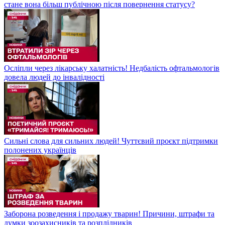
стане вона більш публічною після повернення статусу?
Осліпли через лікарську халатність! Недбалість офтальмологів
довела людей до інвалідності
Сильні слова для сильних людей! Чуттєвий проєкт підтримки
полонених українців
Заборона розведення і продажу тварин! Причини, штрафи та
думки зоозахисників та розплідників