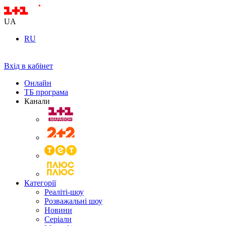
UA
RU
Вхід в кабінет
Онлайн
ТБ програма
Канали
Категорії
Реаліті-шоу
Розважальні шоу
Новини
Серіали