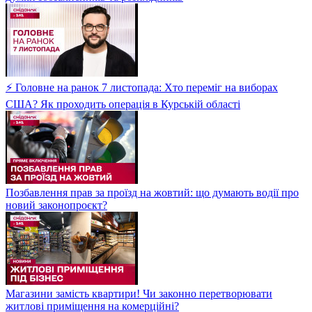
⚡ Головне на ранок 7 листопада: Хто переміг на виборах
США? Як проходить операція в Курській області
Позбавлення прав за проїзд на жовтий: що думають водії про
новий законопроєкт?
Магазини замість квартири! Чи законно перетворювати
житлові приміщення на комерційні?