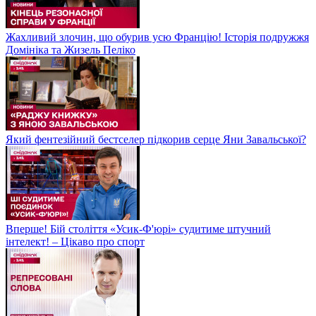
Жахливий злочин, що обурив усю Францію! Історія подружжя
Домініка та Жизель Пеліко
Який фентезійний бестселер підкорив серце Яни Завальської?
Вперше! Бій століття «Усик-Ф'юрі» судитиме штучний
інтелект! – Цікаво про спорт