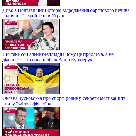
Диво з Полтавщини! Історія відродження обрядового печива
"панянок" | Зроблено в Україні
Що таке соціальне безпліддя і чому це проблема, а не
діагноз?? – Психоаналітик Анна Кушнерук
Оксана Зубковська про спорт, родину, секрети мотивації та
книгу "Філософія воїна"