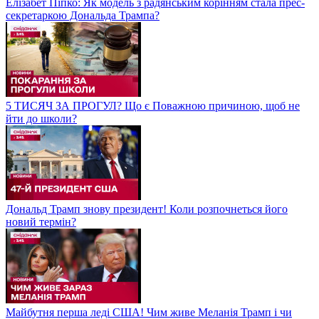
Елізабет Піпко: Як модель з радянським корінням стала прес-
секретаркою Дональда Трампа?
5 ТИСЯЧ ЗА ПРОГУЛ? Що є Поважною причиною, щоб не
йти до школи?
Дональд Трамп знову президент! Коли розпочнеться його
новий термін?
Майбутня перша леді США! Чим живе Меланія Трамп і чи