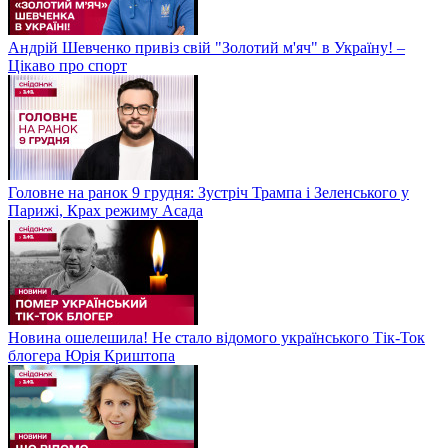
Андрій Шевченко привіз свій "Золотий м'яч" в Україну! –
Цікаво про спорт
Головне на ранок 9 грудня: Зустріч Трампа і Зеленського у
Парижі, Крах режиму Асада
Новина ошелешила! Не стало відомого українського Тік-Ток
блогера Юрія Криштопа