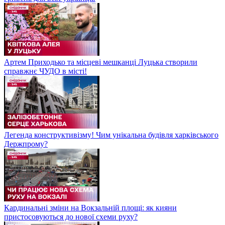
Артем Приходько та місцеві мешканці Луцька створили
справжнє ЧУДО в місті!
Легенда конструктивізму! Чим унікальна будівля харківського
Держпрому?
Кардинальні зміни на Вокзальній площі: як кияни
пристосовуються до нової схеми руху?