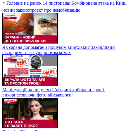
⚡ Головне на ранок 14 листопада: Комбінована атака на Київ,
новий законопроєкт про демобілізацію
Як сарана допомагає з пошуком вибухівки? Захопливий
експеримент із супернюхом комах
Маніпуляції на почуттях! Аферисти збирали гроші,
використовуючи фото військового!