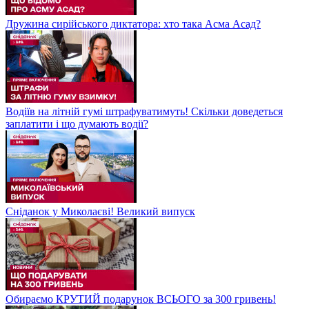
Дружина сирійського диктатора: хто така Асма Асад?
Водіїв на літній гумі штрафуватимуть! Скільки доведеться
заплатити і що думають водії?
Сніданок у Миколаєві! Великий випуск
Обираємо КРУТИЙ подарунок ВСЬОГО за 300 гривень!