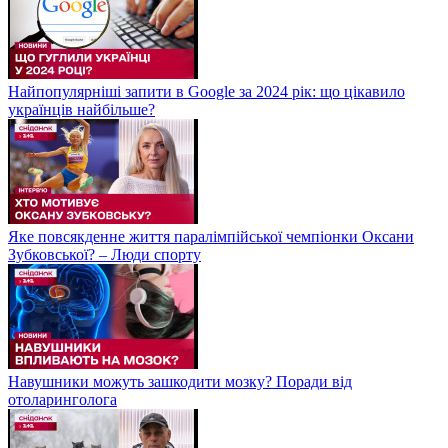
Найпопулярніші запити в Google за 2024 рік: що цікавило
українців найбільше?
Яке повсякденне життя паралімпійської чемпіонки Оксани
Зубковської? – Люди спорту
Навушники можуть зашкодити мозку? Поради від
отоларинголога