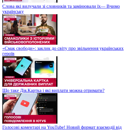
Слова які вилучали зі словників та замінювали їх— Вчимо
українську
«Смак свободи»: заклик до світу про звільнення українських
героїв
Що таке Дія.Картка і які виплати можна отримати?
Голосові коментарі на YouTube! Новий формат взаємодії від