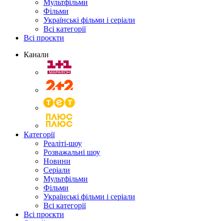
Мультфільми
Фільми
Українські фільми і серіали
Всі категорії
Всі проєкти
Канали
Категорії
Реаліті-шоу
Розважальні шоу
Новини
Серіали
Мультфільми
Фільми
Українські фільми і серіали
Всі категорії
Всі проєкти