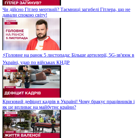
Чи дійсно Гітлер мертвий? Таємниці загибелі Гітлера, що не
давали спокою світу!
⚡Головне на ранок 5 листопада: Більше артилерії, 5G-зв'язок в
Україні, удар по військах КНДР
Кризовий дефіцит кадрів в Україні! Чому бракує працівників і
як це впливає на майбутнє країни?