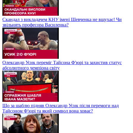
Скандал з викладачем КНУ імені Шевченка не вщухає! Чи
звільнять професора Василенка?
Олександр Усик переміг Тайсона Ф'юрі та захистив статус
абсолютного чемпіона світу
Що за шаблю підняв Олександр Усик після перемоги над
Тайсоном Ф'юрі та який символ вона ховає?