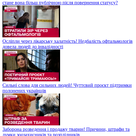
стане вона більш публічною після повернення статусу?
Осліпли через лікарську халатність! Недбалість офтальмологів
довела людей до інвалідності
Сильні слова для сильних людей! Чуттєвий проєкт підтримки
полонених українців
Заборона розведення і продажу тварин! Причини, штрафи та
думки зоозахисників та розплідників