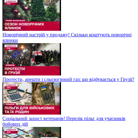
Новорічний настрій у продажу! Скільки коштують новорічні
ялинки
Протести, арешти і сльозогінний газ: що відбувається у Грузії?
Соціальний захист ветеранів! Перелік пільг для учасників
бойових дій