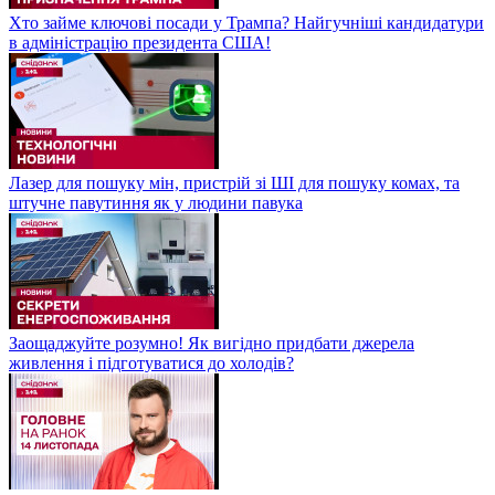
Хто займе ключові посади у Трампа? Найгучніші кандидатури
в адміністрацію президента США!
Лазер для пошуку мін, пристрій зі ШІ для пошуку комах, та
штучне павутиння як у людини павука
Заощаджуйте розумно! Як вигідно придбати джерела
живлення і підготуватися до холодів?