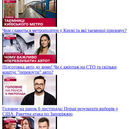
Чим славиться метрополітен у Києві та які таємниці приховує?
Підготовка авто до зими! Чи є ажіотаж на СТО та скільки
коштує "перевзути" авто?
Головне на ранок 6 листопада: Перші результати виборів у
США, Ракетна атака по Запоріжжю