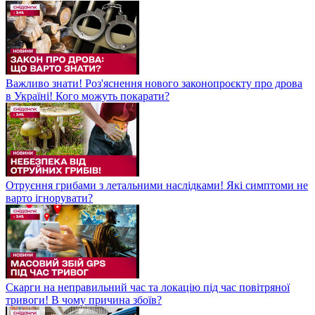
Важливо знати! Роз'яснення нового законопроєкту про дрова
в Україні! Кого можуть покарати?
Отруєння грибами з летальними наслідками! Які симптоми не
варто ігнорувати?
Скарги на неправильний час та локацію під час повітряної
тривоги! В чому причина збоїв?