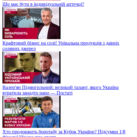
Що має бути в індивідуальній аптечці?
Крафтовий бізнес на солі! Унікальна продукція з давніх
соляних джерел
Валер'ян Підмогильний: великий талант, якого Україна
втратила занадто рано — Постаті
Хто продовжить боротьбу за Кубок України? Підсумки 1/8