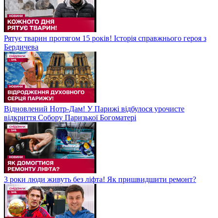
Рятує тварин протягом 15 років! Історія справжнього героя з
Бердичева
Відновлений Нотр-Дам! У Парижі відбулося урочисте
відкриття Собору Паризької Богоматері
3 роки люди живуть без ліфта! Як пришвидшити ремонт?