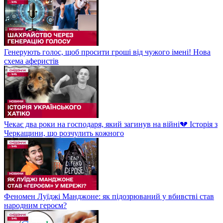
Генерують голос, щоб просити гроші від чужого імені! Нова
схема аферистів
Чекає два роки на господаря, який загинув на війні💔 Історія з
Черкащини, що розчулить кожного
Феномен Луїджі Манджоне: як підозрюваний у вбивстві став
народним героєм?