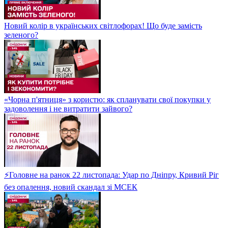
Новий колір в українських світлофорах! Що буде замість
зеленого?
«Чорна п'ятниця» з користю: як спланувати свої покупки у
задоволення і не витратити зайвого?
⚡Головне на ранок 22 листопада: Удар по Дніпру, Кривий Ріг
без опалення, новий скандал зі МСЕК