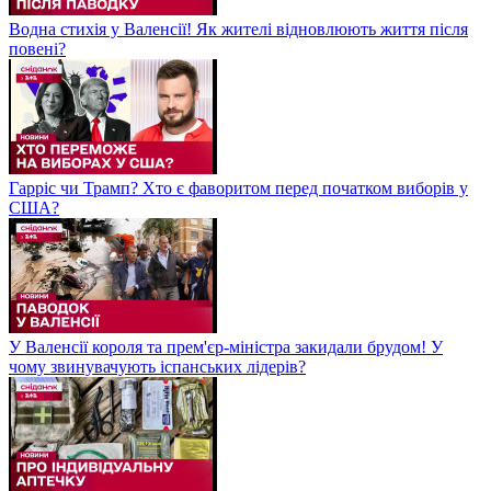
Водна стихія у Валенсії! Як жителі відновлюють життя після
повені?
Гарріс чи Трамп? Хто є фаворитом перед початком виборів у
США?
У Валенсії короля та прем'єр-міністра закидали брудом! У
чому звинувачують іспанських лідерів?