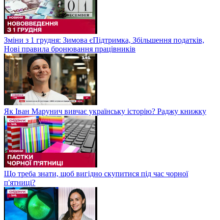
Зміни з 1 грудня: Зимова єПідтримка, Збільшення податків,
Нові правила бронювання працівників
Як Іван Марунич вивчає українську історію? Раджу книжку
Що треба знати, щоб вигідно скупитися під час чорної
п'ятниці?