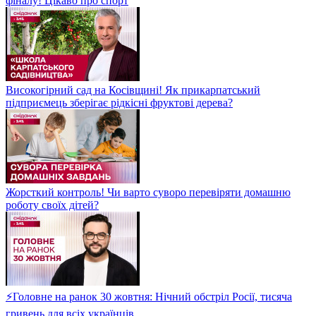
фіналу! Цікаво про спорт
Високогірний сад на Косівщині! Як прикарпатський
підприємець зберігає рідкісні фруктові дерева?
Жорсткий контроль! Чи варто суворо перевіряти домашню
роботу своїх дітей?
⚡Головне на ранок 30 жовтня: Нічний обстріл Росії, тисяча
гривень для всіх українців