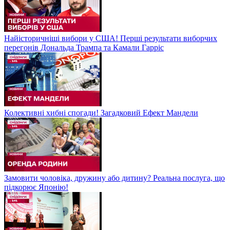
Найісторичніші вибори у США! Перші результати виборчих
перегонів Дональда Трампа та Камали Гарріс
Колективні хибні спогади! Загадковий Ефект Мандели
Замовити чоловіка, дружину або дитину? Реальна послуга, що
підкорює Японію!