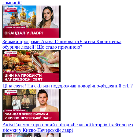
компанії!
Зйомки програми Акіма Галімова та Євгена Клопотенка
обурили людей! Що стало причиною?
Ціна свята! На скільки подорожчав новорічно-різдвяний стіл?
Акім Галімов: про новий епізод «Реальної історії» і хейт через
зйомки у Києво-Печерській лаврі