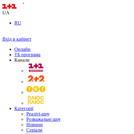
UA
RU
Вхід в кабінет
Онлайн
ТБ програма
Канали
Категорії
Реаліті-шоу
Розважальні шоу
Новини
Серіали