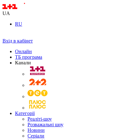
UA
RU
Вхід в кабінет
Онлайн
ТБ програма
Канали
Категорії
Реаліті-шоу
Розважальні шоу
Новини
Серіали