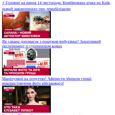
⚡ Головне на ранок 14 листопада: Комбінована атака на Київ,
новий законопроєкт про демобілізацію
Як сарана допомагає з пошуком вибухівки? Захопливий
експеримент із супернюхом комах
Маніпуляції на почуттях! Аферисти збирали гроші,
використовуючи фото військового!