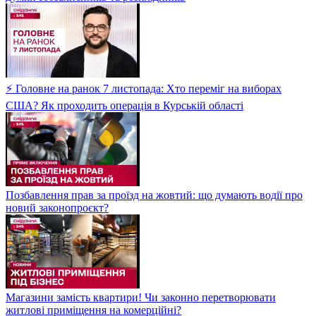
⚡ Головне на ранок 7 листопада: Хто переміг на виборах
США? Як проходить операція в Курській області
Позбавлення прав за проїзд на жовтий: що думають водії про
новий законопроєкт?
Магазини замість квартири! Чи законно перетворювати
житлові приміщення на комерційні?