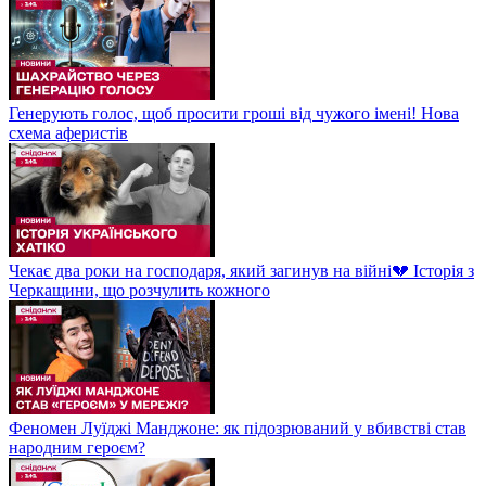
Генерують голос, щоб просити гроші від чужого імені! Нова
схема аферистів
Чекає два роки на господаря, який загинув на війні💔 Історія з
Черкащини, що розчулить кожного
Феномен Луїджі Манджоне: як підозрюваний у вбивстві став
народним героєм?