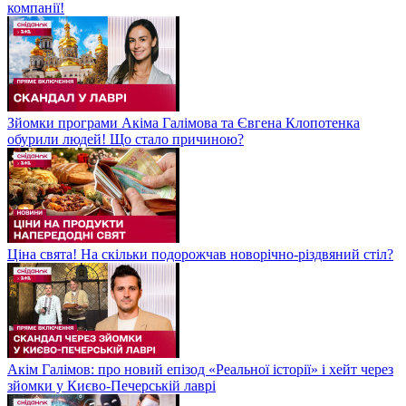
компанії!
Зйомки програми Акіма Галімова та Євгена Клопотенка
обурили людей! Що стало причиною?
Ціна свята! На скільки подорожчав новорічно-різдвяний стіл?
Акім Галімов: про новий епізод «Реальної історії» і хейт через
зйомки у Києво-Печерській лаврі