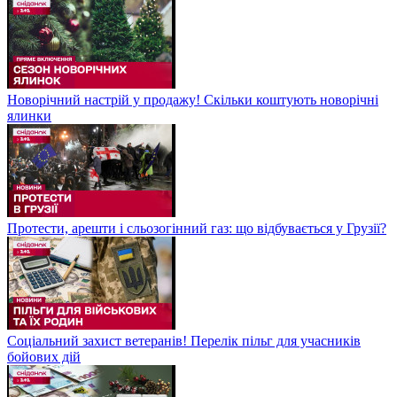
Новорічний настрій у продажу! Скільки коштують новорічні
ялинки
Протести, арешти і сльозогінний газ: що відбувається у Грузії?
Соціальний захист ветеранів! Перелік пільг для учасників
бойових дій