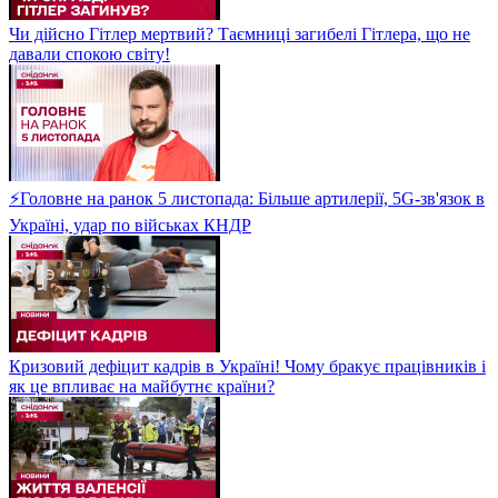
Чи дійсно Гітлер мертвий? Таємниці загибелі Гітлера, що не
давали спокою світу!
⚡Головне на ранок 5 листопада: Більше артилерії, 5G-зв'язок в
Україні, удар по військах КНДР
Кризовий дефіцит кадрів в Україні! Чому бракує працівників і
як це впливає на майбутнє країни?