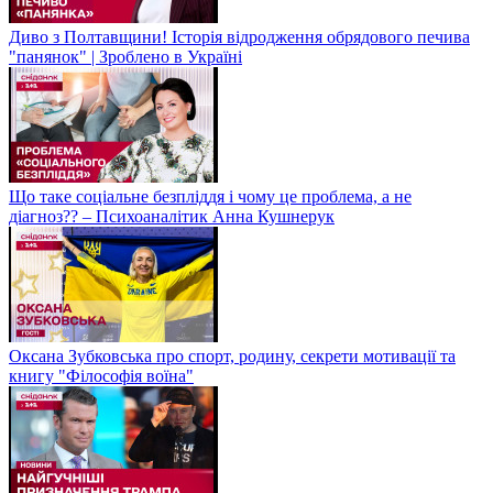
Диво з Полтавщини! Історія відродження обрядового печива
"панянок" | Зроблено в Україні
Що таке соціальне безпліддя і чому це проблема, а не
діагноз?? – Психоаналітик Анна Кушнерук
Оксана Зубковська про спорт, родину, секрети мотивації та
книгу "Філософія воїна"