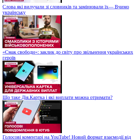
Слова які вилучали зі словників та замінювали їх— Вчимо
українську
«Смак свободи»: заклик до світу про звільнення українських
героїв
Що таке Дія.Картка і які виплати можна отримати?
Голосові коментарі на YouTube! Новий формат взаємодії від