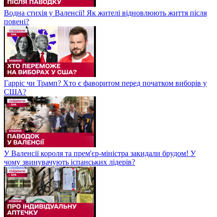
Водна стихія у Валенсії! Як жителі відновлюють життя після
повені?
Гарріс чи Трамп? Хто є фаворитом перед початком виборів у
США?
У Валенсії короля та прем'єр-міністра закидали брудом! У
чому звинувачують іспанських лідерів?