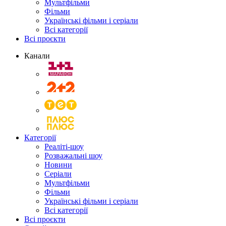
Мультфільми
Фільми
Українські фільми і серіали
Всі категорії
Всі проєкти
Канали
Категорії
Реаліті-шоу
Розважальні шоу
Новини
Серіали
Мультфільми
Фільми
Українські фільми і серіали
Всі категорії
Всі проєкти