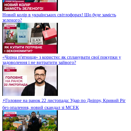
Новий колір в українських світлофорах! Що буде замість
зеленого?
«Чорна п'ятниця» з користю: як спланувати свої покупки у
задоволення і не витратити зайвого?
⚡Головне на ранок 22 листопада: Удар по Дніпру, Кривий Ріг
без опалення, новий скандал зі МСЕК