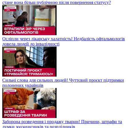
стане вона більш публічною після повернення статусу?
Осліпли через лікарську халатність! Недбалість офтальмологів
довела людей до інвалідності
Сильні слова для сильних людей! Чуттєвий проєкт підтримки
полонених українців
Заборона розведення і продажу тварин! Причини, штрафи та
думки зоозахисників та розплідників