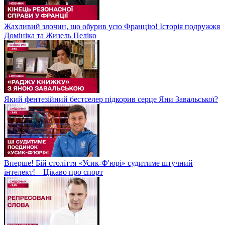
Жахливий злочин, що обурив усю Францію! Історія подружжя
Домініка та Жизель Пеліко
Який фентезійний бестселер підкорив серце Яни Завальської?
Вперше! Бій століття «Усик-Ф'юрі» судитиме штучний
інтелект! – Цікаво про спорт