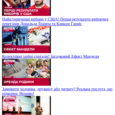
Найісторичніші вибори у США! Перші результати виборчих
перегонів Дональда Трампа та Камали Гарріс
Колективні хибні спогади! Загадковий Ефект Мандели
Замовити чоловіка, дружину або дитину? Реальна послуга, що
підкорює Японію!