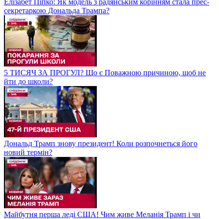
Елізабет Піпко: Як модель з радянським корінням стала прес-
секретаркою Дональда Трампа?
5 ТИСЯЧ ЗА ПРОГУЛ? Що є Поважною причиною, щоб не
йти до школи?
Дональд Трамп знову президент! Коли розпочнеться його
новий термін?
Майбутня перша леді США! Чим живе Меланія Трамп і чи