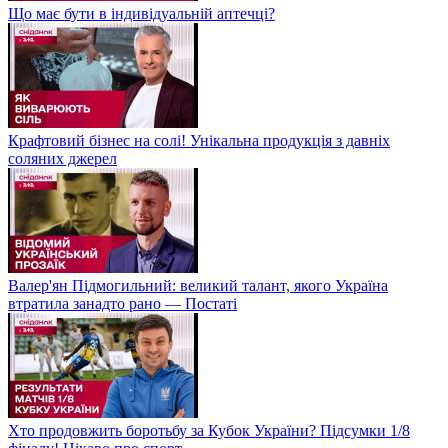
Що має бути в індивідуальній аптечці?
Крафтовий бізнес на солі! Унікальна продукція з давніх
соляних джерел
Валер'ян Підмогильний: великий талант, якого Україна
втратила занадто рано — Постаті
Хто продовжить боротьбу за Кубок України? Підсумки 1/8