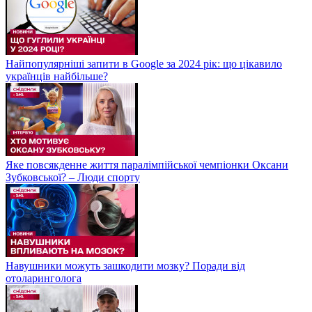
Найпопулярніші запити в Google за 2024 рік: що цікавило
українців найбільше?
Яке повсякденне життя паралімпійської чемпіонки Оксани
Зубковської? – Люди спорту
Навушники можуть зашкодити мозку? Поради від
отоларинголога