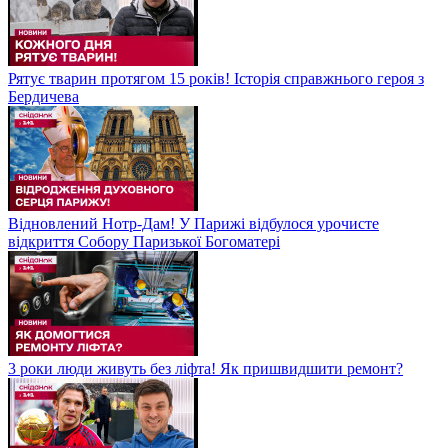
Рятує тварин протягом 15 років! Історія справжнього героя з
Бердичева
Відновлений Нотр-Дам! У Парижі відбулося урочисте
відкриття Собору Паризької Богоматері
3 роки люди живуть без ліфта! Як пришвидшити ремонт?