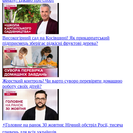
фіналу! Цікаво про спорт
Високогірний сад на Косівщині! Як прикарпатський
підприємець зберігає рідкісні фруктові дерева?
Жорсткий контроль! Чи варто суворо перевіряти домашню
роботу своїх дітей?
⚡Головне на ранок 30 жовтня: Нічний обстріл Росії, тисяча
гривень для всіх українців