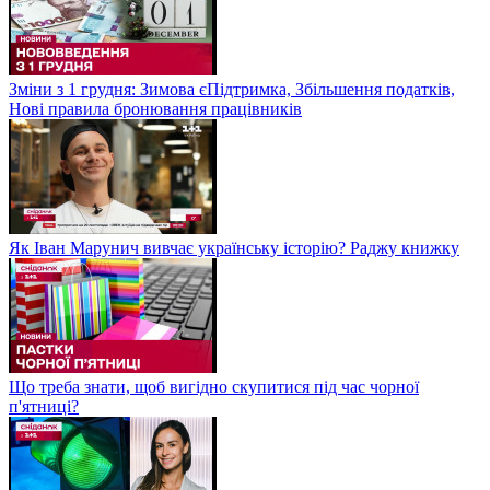
Зміни з 1 грудня: Зимова єПідтримка, Збільшення податків,
Нові правила бронювання працівників
Як Іван Марунич вивчає українську історію? Раджу книжку
Що треба знати, щоб вигідно скупитися під час чорної
п'ятниці?