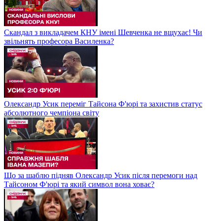
Скандал з викладачем КНУ імені Шевченка не вщухає! Чи
звільнять професора Василенка?
Олександр Усик переміг Тайсона Ф'юрі та захистив статус
абсолютного чемпіона світу
Що за шаблю підняв Олександр Усик після перемоги над
Тайсоном Ф'юрі та який символ вона ховає?