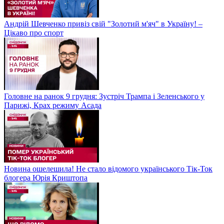
Андрій Шевченко привіз свій "Золотий м'яч" в Україну! –
Цікаво про спорт
Головне на ранок 9 грудня: Зустріч Трампа і Зеленського у
Парижі, Крах режиму Асада
Новина ошелешила! Не стало відомого українського Тік-Ток
блогера Юрія Криштопа