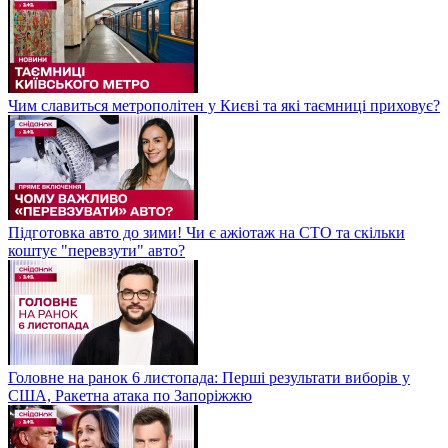
Чим славиться метрополітен у Києві та які таємниці приховує?
Підготовка авто до зими! Чи є ажіотаж на СТО та скільки
коштує "перевзути" авто?
Головне на ранок 6 листопада: Перші результати виборів у
США, Ракетна атака по Запоріжжю