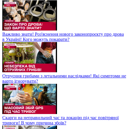
Важливо знати! Роз'яснення нового законопроєкту про дрова
в Україні! Кого можуть покарати?
Отруєння грибами з летальними наслідками! Які симптоми не
варто ігнорувати?
Скарги на неправильний час та локацію під час повітряної
тривоги! В чому причина збоїв?