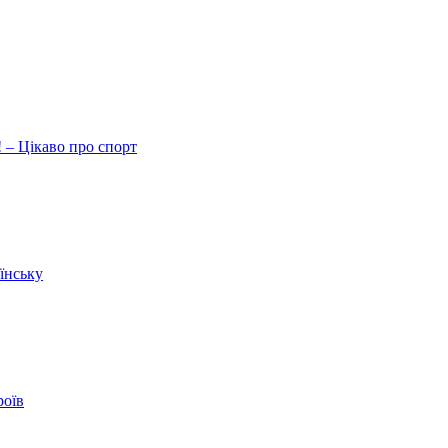
 – Цікаво про спорт
їнську
роїв