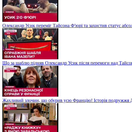
Олександр Усик переміг Тайсона Ф'юрі та захистив статус абсо
Що за шаблю підняв Олександр Усик після перемоги над Тайсон
Жахливий злочин, що обурив усю Францію! Історія подружжя Д