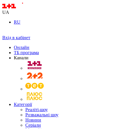
UA
RU
Вхід в кабінет
Онлайн
ТБ програма
Канали
Категорії
Реаліті-шоу
Розважальні шоу
Новини
Серіали