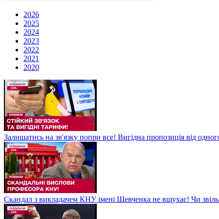
2026
2025
2024
2023
2022
2021
2020
Залишатись на зв'язку попри все! Вигідна пропозиція від одног
Скандал з викладачем КНУ імені Шевченка не вщухає! Чи звіл