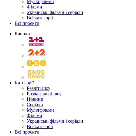
Мультфільми
Фільми
Українські фільми і серіали
Всі категорії
Всі проєкти
Канали
Категорії
Реаліті-шоу
Розважальні шоу
Новини
Серіали
Мультфільми
Фільми
Українські фільми і серіали
Всі категорії
Всі проєкти