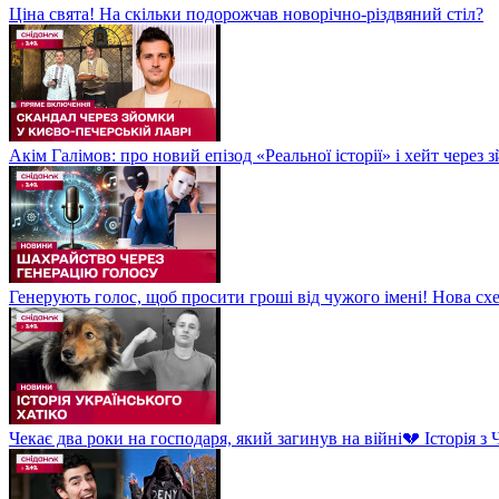
Ціна свята! На скільки подорожчав новорічно-різдвяний стіл?
Акім Галімов: про новий епізод «Реальної історії» і хейт через
Генерують голос, щоб просити гроші від чужого імені! Нова сх
Чекає два роки на господаря, який загинув на війні💔 Історія 