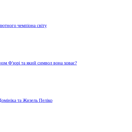
лютного чемпіона світу
ом Ф'юрі та який символ вона ховає?
омініка та Жизель Пеліко