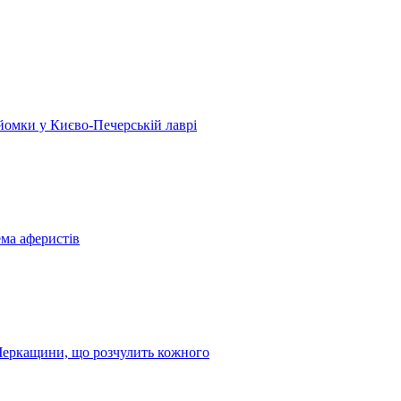
 зйомки у Києво-Печерській лаврі
ема аферистів
з Черкащини, що розчулить кожного