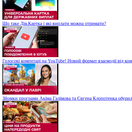
Що таке Дія.Картка і які виплати можна отримати?
Голосові коментарі на YouTube! Новий формат взаємодії від ком
Зйомки програми Акіма Галімова та Євгена Клопотенка обури