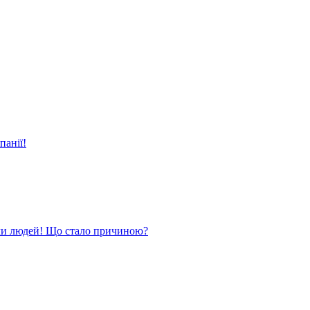
панії!
ли людей! Що стало причиною?