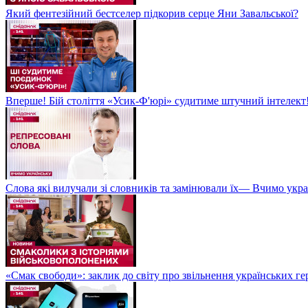
Який фентезійний бестселер підкорив серце Яни Завальської?
Вперше! Бій століття «Усик-Ф'юрі» судитиме штучний інтелект!
Слова які вилучали зі словників та замінювали їх— Вчимо укра
«Смак свободи»: заклик до світу про звільнення українських ге