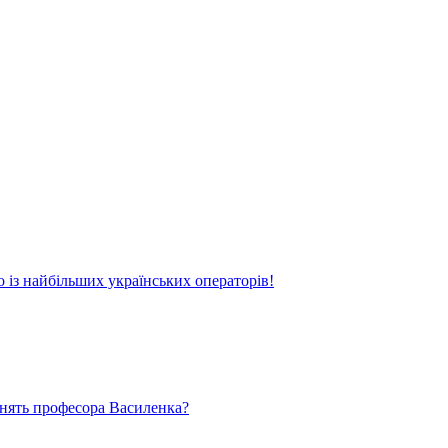
о із найбільших українських операторів!
ьнять професора Василенка?