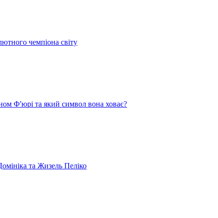
лютного чемпіона світу
ом Ф'юрі та який символ вона ховає?
омініка та Жизель Пеліко