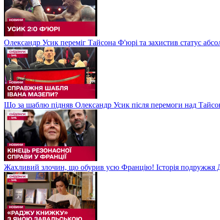
Олександр Усик переміг Тайсона Ф'юрі та захистив статус абсо
Що за шаблю підняв Олександр Усик після перемоги над Тайсон
Жахливий злочин, що обурив усю Францію! Історія подружжя Д