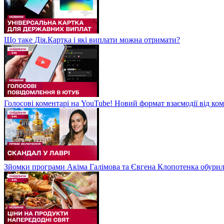
Що таке Дія.Картка і які виплати можна отримати?
Голосові коментарі на YouTube! Новий формат взаємодії від ком
Зйомки програми Акіма Галімова та Євгена Клопотенка обури