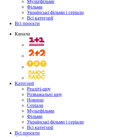
Мультфільми
Фільми
Українські фільми і серіали
Всі категорії
Всі проєкти
Канали
Категорії
Реаліті-шоу
Розважальні шоу
Новини
Серіали
Мультфільми
Фільми
Українські фільми і серіали
Всі категорії
Всі проєкти