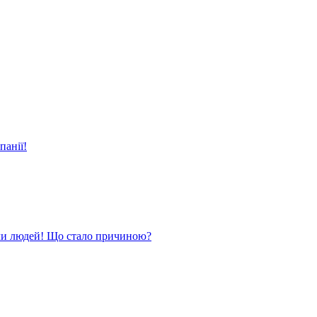
панії!
ли людей! Що стало причиною?