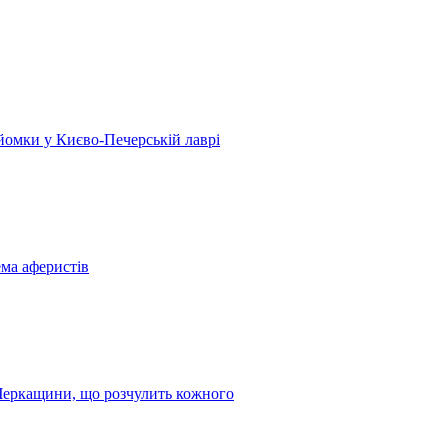
 зйомки у Києво-Печерській лаврі
ема аферистів
з Черкащини, що розчулить кожного