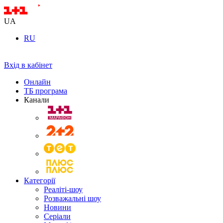
UA
RU
Вхід в кабінет
Онлайн
ТБ програма
Канали
Категорії
Реаліті-шоу
Розважальні шоу
Новини
Серіали