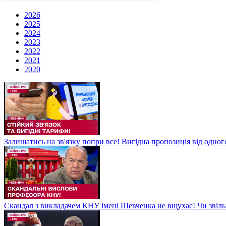
2026
2025
2024
2023
2022
2021
2020
Залишатись на зв'язку попри все! Вигідна пропозиція від одног
Скандал з викладачем КНУ імені Шевченка не вщухає! Чи звіл