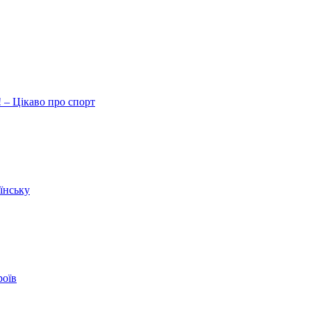
 – Цікаво про спорт
їнську
роїв