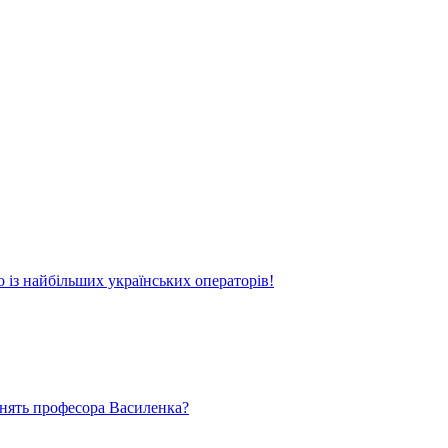
о із найбільших українських операторів!
ьнять професора Василенка?