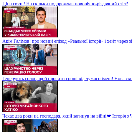
Ціна свята! На скільки подорожчав новорічно-різдвяний стіл?
Акім Галімов: про новий епізод «Реальної історії» і хейт через
Генерують голос, щоб просити гроші від чужого імені! Нова сх
Чекає два роки на господаря, який загинув на війні💔 Історія 