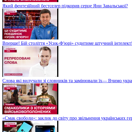
Який фентезійний бестселер підкорив серце Яни Завальської?
Вперше! Бій століття «Усик-Ф'юрі» судитиме штучний інтелект!
Слова які вилучали зі словників та замінювали їх— Вчимо укра
«Смак свободи»: заклик до світу про звільнення українських ге