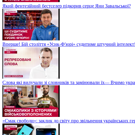
Який фентезійний бестселер підкорив серце Яни Завальської?
Вперше! Бій століття «Усик-Ф'юрі» судитиме штучний інтелект!
Слова які вилучали зі словників та замінювали їх— Вчимо укра
«Смак свободи»: заклик до світу про звільнення українських ге