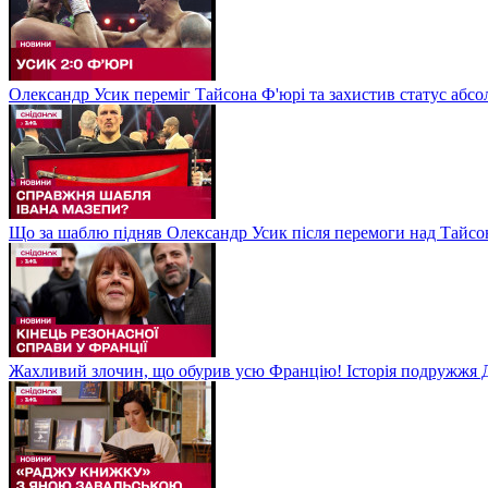
Олександр Усик переміг Тайсона Ф'юрі та захистив статус абсо
Що за шаблю підняв Олександр Усик після перемоги над Тайсон
Жахливий злочин, що обурив усю Францію! Історія подружжя Д