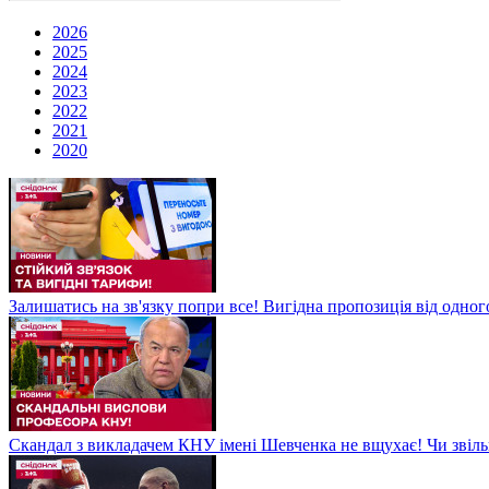
2026
2025
2024
2023
2022
2021
2020
Залишатись на зв'язку попри все! Вигідна пропозиція від одног
Скандал з викладачем КНУ імені Шевченка не вщухає! Чи звіл