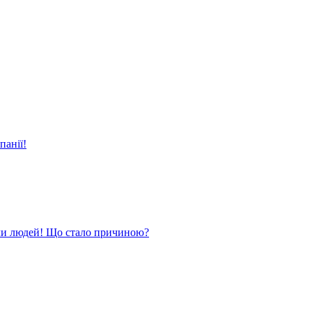
панії!
ли людей! Що стало причиною?