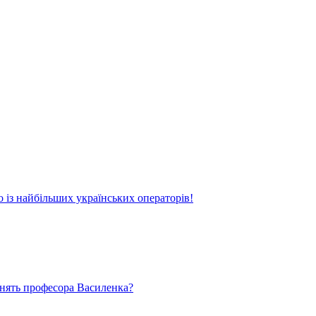
о із найбільших українських операторів!
ьнять професора Василенка?