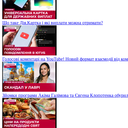
Що таке Дія.Картка і які виплати можна отримати?
Голосові коментарі на YouTube! Новий формат взаємодії від ком
Зйомки програми Акіма Галімова та Євгена Клопотенка обури