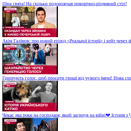
Ціна свята! На скільки подорожчав новорічно-різдвяний стіл?
Акім Галімов: про новий епізод «Реальної історії» і хейт через
Генерують голос, щоб просити гроші від чужого імені! Нова сх
Чекає два роки на господаря, який загинув на війні💔 Історія 