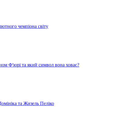
лютного чемпіона світу
ом Ф'юрі та який символ вона ховає?
омініка та Жизель Пеліко