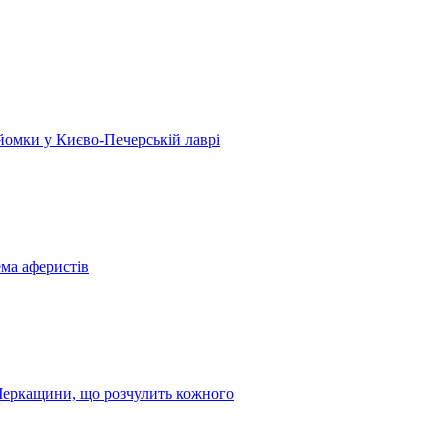
 зйомки у Києво-Печерській лаврі
ема аферистів
з Черкащини, що розчулить кожного