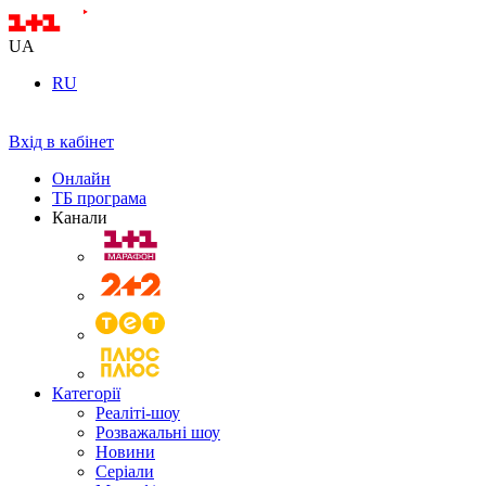
UA
RU
Вхід в кабінет
Онлайн
ТБ програма
Канали
Категорії
Реаліті-шоу
Розважальні шоу
Новини
Серіали