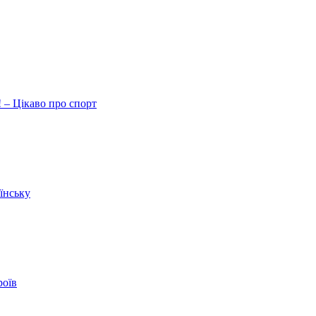
 – Цікаво про спорт
їнську
роїв