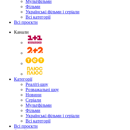
Мультфільми
Фільми
Українські фільми і серіали
Всі категорії
Всі проєкти
Канали
Категорії
Реаліті-шоу
Розважальні шоу
Новини
Серіали
Мультфільми
Фільми
Українські фільми і серіали
Всі категорії
Всі проєкти