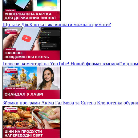
Що таке Дія.Картка і які виплати можна отримати?
Голосові коментарі на YouTube! Новий формат взаємодії від ком
Зйомки програми Акіма Галімова та Євгена Клопотенка обури