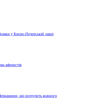
 зйомки у Києво-Печерській лаврі
ема аферистів
з Черкащини, що розчулить кожного