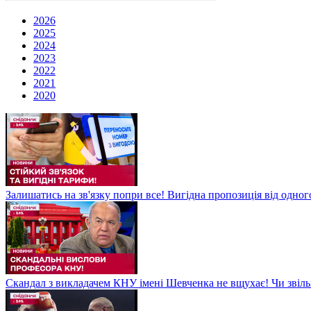
2026
2025
2024
2023
2022
2021
2020
Залишатись на зв'язку попри все! Вигідна пропозиція від одног
Скандал з викладачем КНУ імені Шевченка не вщухає! Чи звіл