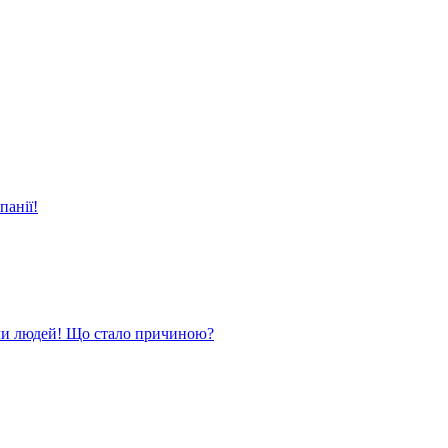
панії!
ли людей! Що стало причиною?