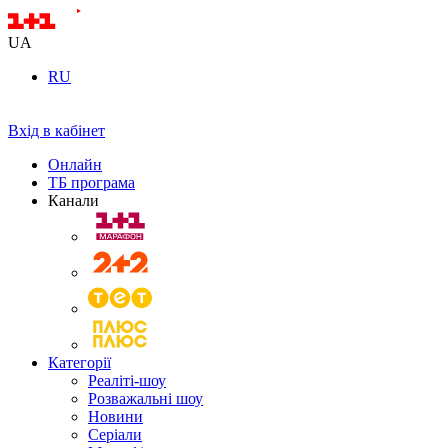
UA
RU
Вхід в кабінет
Онлайн
ТБ програма
Канали
Категорії
Реаліті-шоу
Розважальні шоу
Новини
Серіали