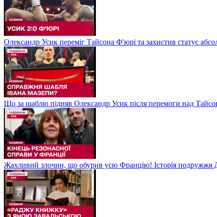
Олександр Усик переміг Тайсона Ф'юрі та захистив статус абсо
Що за шаблю підняв Олександр Усик після перемоги над Тайсон
Жахливий злочин, що обурив усю Францію! Історія подружжя Д