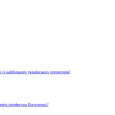
о із найбільших українських операторів!
ьнять професора Василенка?