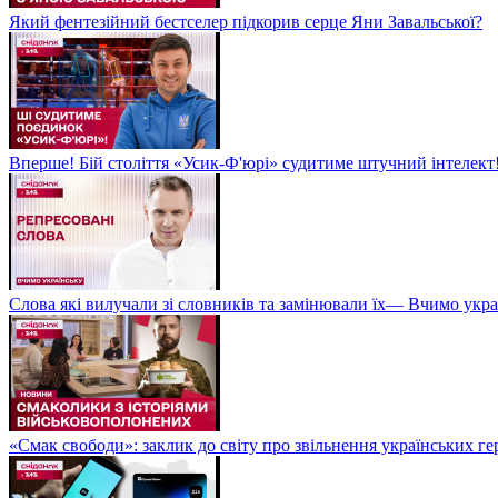
Який фентезійний бестселер підкорив серце Яни Завальської?
Вперше! Бій століття «Усик-Ф'юрі» судитиме штучний інтелект!
Слова які вилучали зі словників та замінювали їх— Вчимо укра
«Смак свободи»: заклик до світу про звільнення українських ге