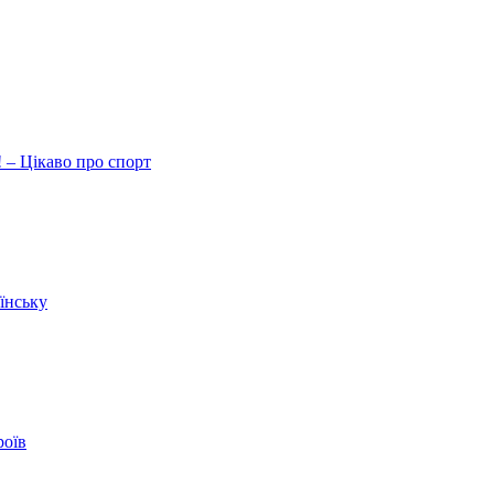
 – Цікаво про спорт
їнську
роїв