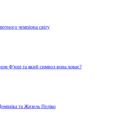
лютного чемпіона світу
ом Ф'юрі та який символ вона ховає?
омініка та Жизель Пеліко