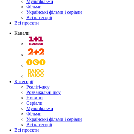
Мультфільми
Фільми
Українські фільми і серіали
Всі категорії
Всі проєкти
Канали
Категорії
Реаліті-шоу
Розважальні шоу
Новини
Серіали
Мультфільми
Фільми
Українські фільми і серіали
Всі категорії
Всі проєкти