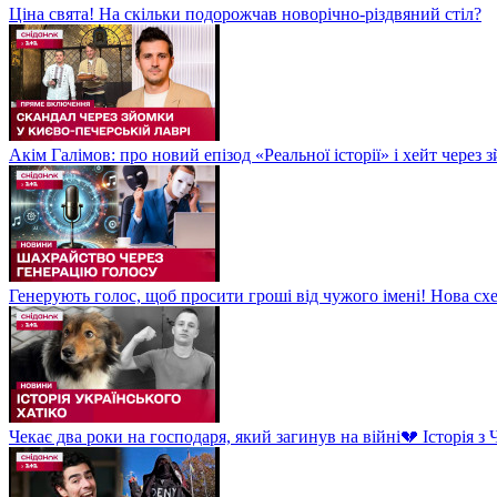
Ціна свята! На скільки подорожчав новорічно-різдвяний стіл?
Акім Галімов: про новий епізод «Реальної історії» і хейт через
Генерують голос, щоб просити гроші від чужого імені! Нова сх
Чекає два роки на господаря, який загинув на війні💔 Історія 