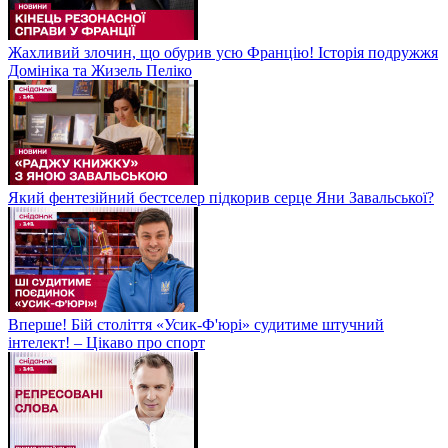
Жахливий злочин, що обурив усю Францію! Історія подружжя
Домініка та Жизель Пеліко
Який фентезійний бестселер підкорив серце Яни Завальської?
Вперше! Бій століття «Усик-Ф'юрі» судитиме штучний
інтелект! – Цікаво про спорт