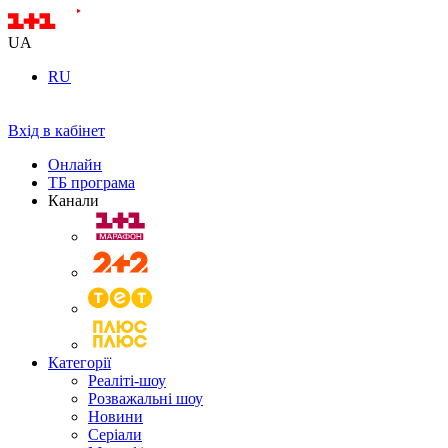
UA
RU
Вхід в кабінет
Онлайн
ТБ програма
Канали
Категорії
Реаліті-шоу
Розважальні шоу
Новини
Серіали