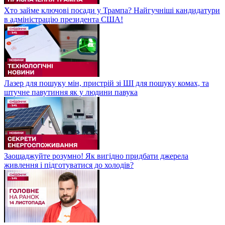
Хто займе ключові посади у Трампа? Найгучніші кандидатури
в адміністрацію президента США!
Лазер для пошуку мін, пристрій зі ШІ для пошуку комах, та
штучне павутиння як у людини павука
Заощаджуйте розумно! Як вигідно придбати джерела
живлення і підготуватися до холодів?