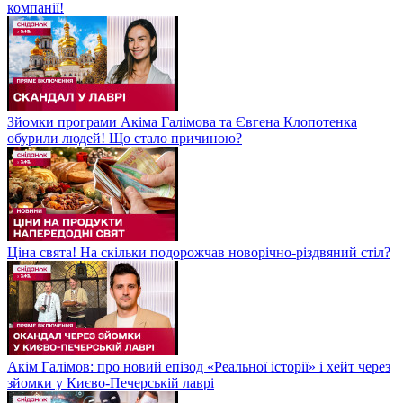
компанії!
Зйомки програми Акіма Галімова та Євгена Клопотенка
обурили людей! Що стало причиною?
Ціна свята! На скільки подорожчав новорічно-різдвяний стіл?
Акім Галімов: про новий епізод «Реальної історії» і хейт через
зйомки у Києво-Печерській лаврі