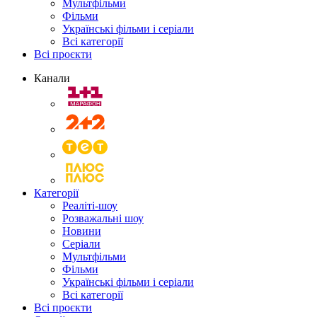
Мультфільми
Фільми
Українські фільми і серіали
Всі категорії
Всі проєкти
Канали
Категорії
Реаліті-шоу
Розважальні шоу
Новини
Серіали
Мультфільми
Фільми
Українські фільми і серіали
Всі категорії
Всі проєкти