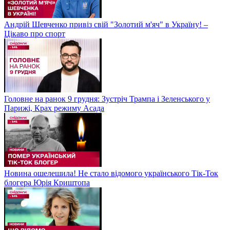
Андрій Шевченко привіз свій "Золотий м'яч" в Україну! –
Цікаво про спорт
Головне на ранок 9 грудня: Зустріч Трампа і Зеленського у
Парижі, Крах режиму Асада
Новина ошелешила! Не стало відомого українського Тік-Ток
блогера Юрія Криштопа