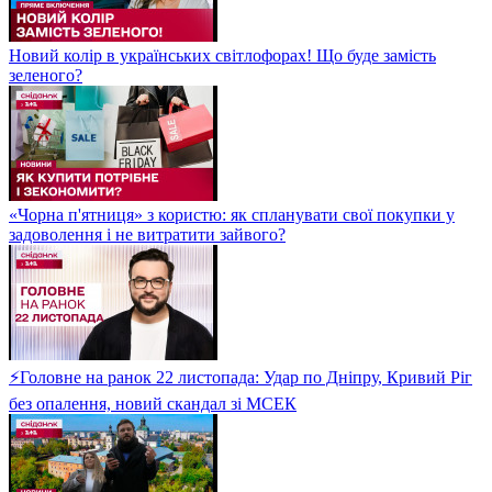
Новий колір в українських світлофорах! Що буде замість
зеленого?
«Чорна п'ятниця» з користю: як спланувати свої покупки у
задоволення і не витратити зайвого?
⚡Головне на ранок 22 листопада: Удар по Дніпру, Кривий Ріг
без опалення, новий скандал зі МСЕК