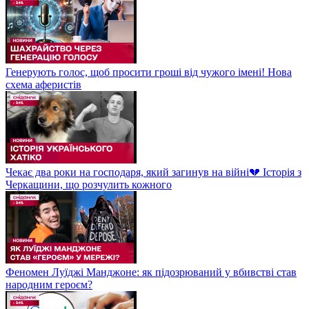
Генерують голос, щоб просити гроші від чужого імені! Нова
схема аферистів
Чекає два роки на господаря, який загинув на війні💔 Історія з
Черкащини, що розчулить кожного
Феномен Луїджі Манджоне: як підозрюваний у вбивстві став
народним героєм?