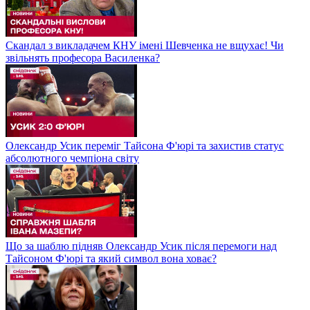
Скандал з викладачем КНУ імені Шевченка не вщухає! Чи
звільнять професора Василенка?
Олександр Усик переміг Тайсона Ф'юрі та захистив статус
абсолютного чемпіона світу
Що за шаблю підняв Олександр Усик після перемоги над
Тайсоном Ф'юрі та який символ вона ховає?