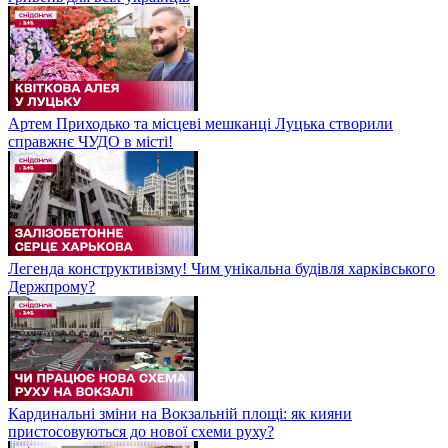
Артем Приходько та місцеві мешканці Луцька створили
справжнє ЧУДО в місті!
Легенда конструктивізму! Чим унікальна будівля харківського
Держпрому?
Кардинальні зміни на Вокзальній площі: як кияни
пристосовуються до нової схеми руху?