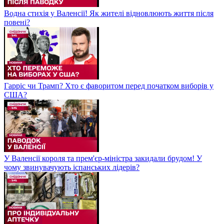
Водна стихія у Валенсії! Як жителі відновлюють життя після
повені?
Гарріс чи Трамп? Хто є фаворитом перед початком виборів у
США?
У Валенсії короля та прем'єр-міністра закидали брудом! У
чому звинувачують іспанських лідерів?