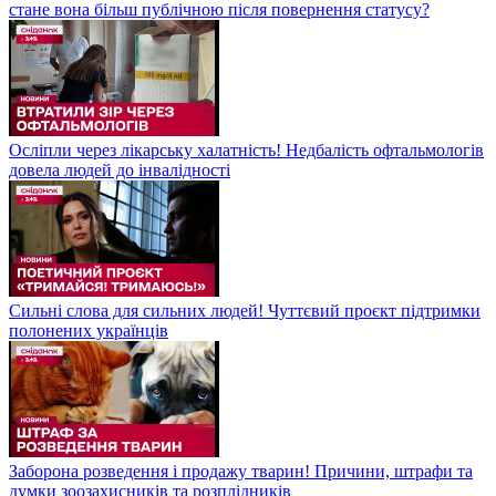
стане вона більш публічною після повернення статусу?
Осліпли через лікарську халатність! Недбалість офтальмологів
довела людей до інвалідності
Сильні слова для сильних людей! Чуттєвий проєкт підтримки
полонених українців
Заборона розведення і продажу тварин! Причини, штрафи та
думки зоозахисників та розплідників