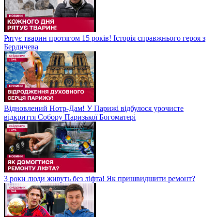
Рятує тварин протягом 15 років! Історія справжнього героя з
Бердичева
Відновлений Нотр-Дам! У Парижі відбулося урочисте
відкриття Собору Паризької Богоматері
3 роки люди живуть без ліфта! Як пришвидшити ремонт?