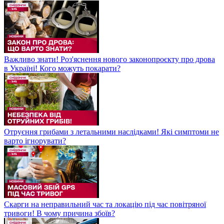
Важливо знати! Роз'яснення нового законопроєкту про дрова
в Україні! Кого можуть покарати?
Отруєння грибами з летальними наслідками! Які симптоми не
варто ігнорувати?
Скарги на неправильний час та локацію під час повітряної
тривоги! В чому причина збоїв?