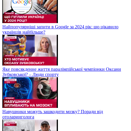
Найпопулярніші запити в Google за 2024 рік: що цікавило
українців найбільше?
Яке повсякденне життя паралімпійської чемпіонки Оксани
Зубковської? – Люди спорту
Навушники можуть зашкодити мозку? Поради від
отоларинголога