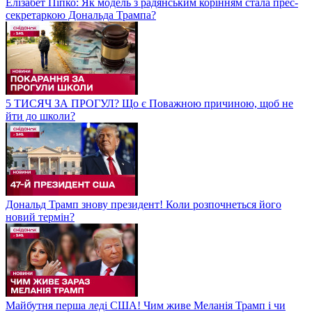
Елізабет Піпко: Як модель з радянським корінням стала прес-
секретаркою Дональда Трампа?
5 ТИСЯЧ ЗА ПРОГУЛ? Що є Поважною причиною, щоб не
йти до школи?
Дональд Трамп знову президент! Коли розпочнеться його
новий термін?
Майбутня перша леді США! Чим живе Меланія Трамп і чи