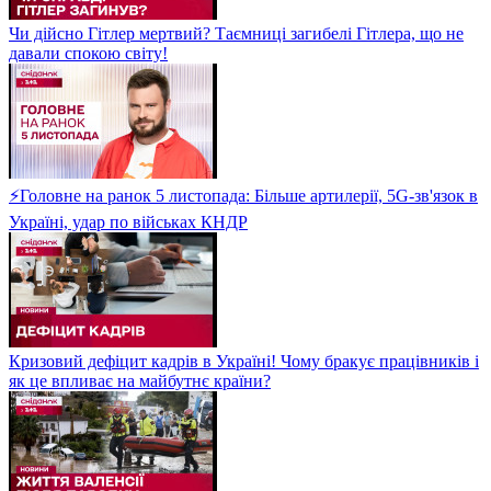
Чи дійсно Гітлер мертвий? Таємниці загибелі Гітлера, що не
давали спокою світу!
⚡Головне на ранок 5 листопада: Більше артилерії, 5G-зв'язок в
Україні, удар по військах КНДР
Кризовий дефіцит кадрів в Україні! Чому бракує працівників і
як це впливає на майбутнє країни?