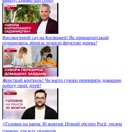
фіналу! Цікаво про спорт
Високогірний сад на Косівщині! Як прикарпатський
підприємець зберігає рідкісні фруктові дерева?
Жорсткий контроль! Чи варто суворо перевіряти домашню
роботу своїх дітей?
⚡Головне на ранок 30 жовтня: Нічний обстріл Росії, тисяча
гривень для всіх українців