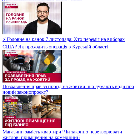
⚡ Головне на ранок 7 листопада: Хто переміг на виборах
США? Як проходить операція в Курській області
Позбавлення прав за проїзд на жовтий: що думають водії про
новий законопроєкт?
Магазини замість квартири! Чи законно перетворювати
житлові приміщення на комерційні?