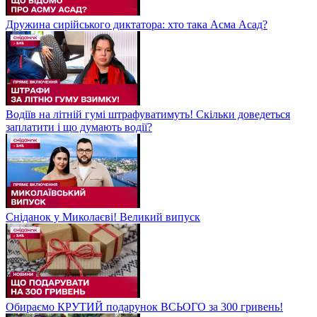
Дружина сирійського диктатора: хто така Асма Асад?
Водіїв на літній гумі штрафуватимуть! Скільки доведеться
заплатити і що думають водії?
Сніданок у Миколаєві! Великий випуск
Обираємо КРУТИЙ подарунок ВСЬОГО за 300 гривень!