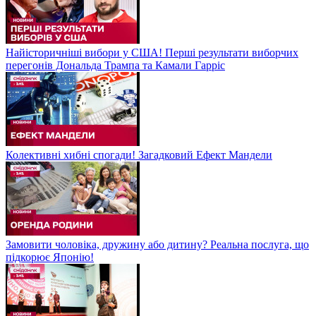
Найісторичніші вибори у США! Перші результати виборчих
перегонів Дональда Трампа та Камали Гарріс
Колективні хибні спогади! Загадковий Ефект Мандели
Замовити чоловіка, дружину або дитину? Реальна послуга, що
підкорює Японію!