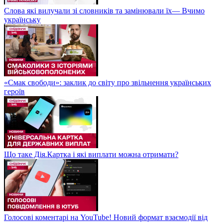
Слова які вилучали зі словників та замінювали їх— Вчимо
українську
«Смак свободи»: заклик до світу про звільнення українських
героїв
Що таке Дія.Картка і які виплати можна отримати?
Голосові коментарі на YouTube! Новий формат взаємодії від