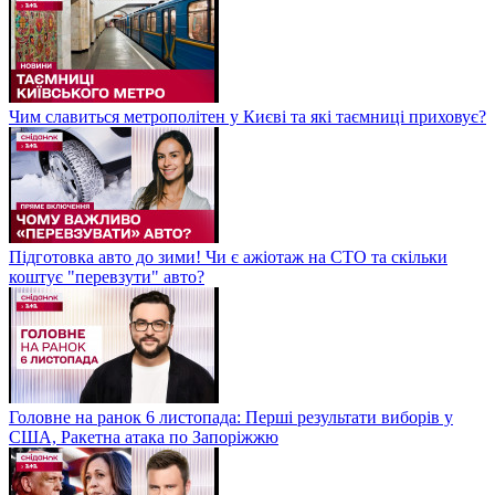
Чим славиться метрополітен у Києві та які таємниці приховує?
Підготовка авто до зими! Чи є ажіотаж на СТО та скільки
коштує "перевзути" авто?
Головне на ранок 6 листопада: Перші результати виборів у
США, Ракетна атака по Запоріжжю