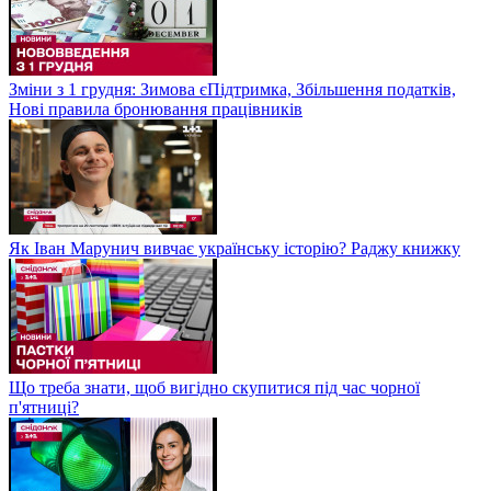
Зміни з 1 грудня: Зимова єПідтримка, Збільшення податків,
Нові правила бронювання працівників
Як Іван Марунич вивчає українську історію? Раджу книжку
Що треба знати, щоб вигідно скупитися під час чорної
п'ятниці?