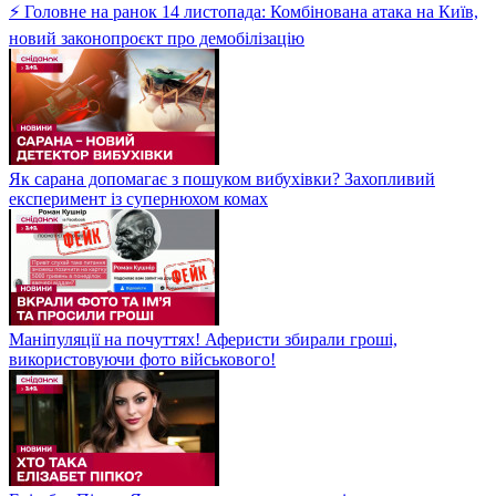
⚡ Головне на ранок 14 листопада: Комбінована атака на Київ,
новий законопроєкт про демобілізацію
Як сарана допомагає з пошуком вибухівки? Захопливий
експеримент із супернюхом комах
Маніпуляції на почуттях! Аферисти збирали гроші,
використовуючи фото військового!