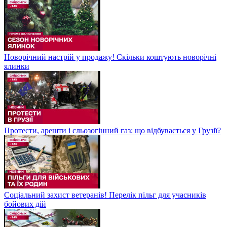
Новорічний настрій у продажу! Скільки коштують новорічні
ялинки
Протести, арешти і сльозогінний газ: що відбувається у Грузії?
Соціальний захист ветеранів! Перелік пільг для учасників
бойових дій