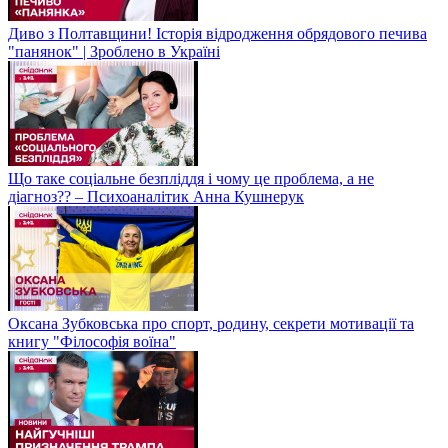
Диво з Полтавщини! Історія відродження обрядового печива
"панянок" | Зроблено в Україні
Що таке соціальне безпліддя і чому це проблема, а не
діагноз?? – Психоаналітик Анна Кушнерук
Оксана Зубковська про спорт, родину, секрети мотивації та
книгу "Філософія воїна"