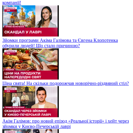
компанії!
Зйомки програми Акіма Галімова та Євгена Клопотенка
обурили людей! Що стало причиною?
Ціна свята! На скільки подорожчав новорічно-різдвяний стіл?
Акім Галімов: про новий епізод «Реальної історії» і хейт через
зйомки у Києво-Печерській лаврі