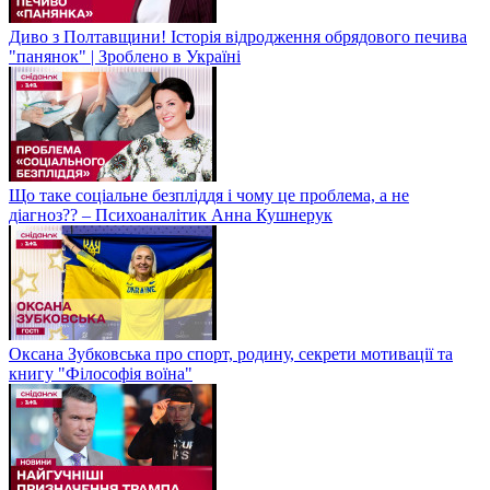
Диво з Полтавщини! Історія відродження обрядового печива
"панянок" | Зроблено в Україні
Що таке соціальне безпліддя і чому це проблема, а не
діагноз?? – Психоаналітик Анна Кушнерук
Оксана Зубковська про спорт, родину, секрети мотивації та
книгу "Філософія воїна"