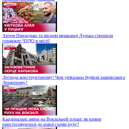
Артем Приходько та місцеві мешканці Луцька створили
справжнє ЧУДО в місті!
Легенда конструктивізму! Чим унікальна будівля харківського
Держпрому?
Кардинальні зміни на Вокзальній площі: як кияни
пристосовуються до нової схеми руху?