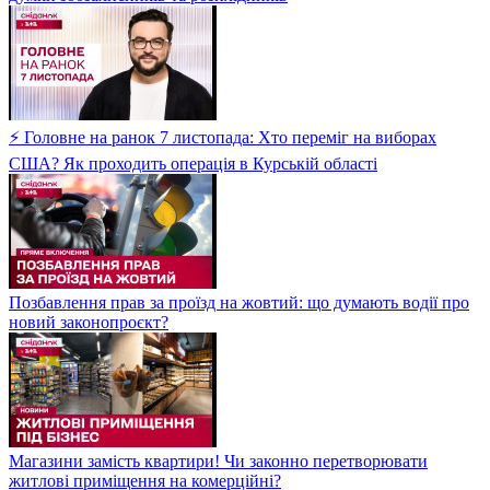
⚡ Головне на ранок 7 листопада: Хто переміг на виборах
США? Як проходить операція в Курській області
Позбавлення прав за проїзд на жовтий: що думають водії про
новий законопроєкт?
Магазини замість квартири! Чи законно перетворювати
житлові приміщення на комерційні?