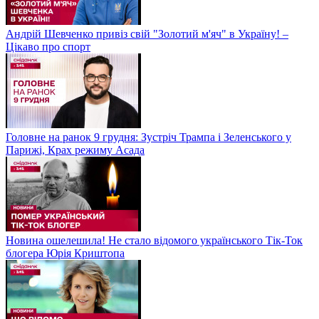
Андрій Шевченко привіз свій "Золотий м'яч" в Україну! –
Цікаво про спорт
Головне на ранок 9 грудня: Зустріч Трампа і Зеленського у
Парижі, Крах режиму Асада
Новина ошелешила! Не стало відомого українського Тік-Ток
блогера Юрія Криштопа