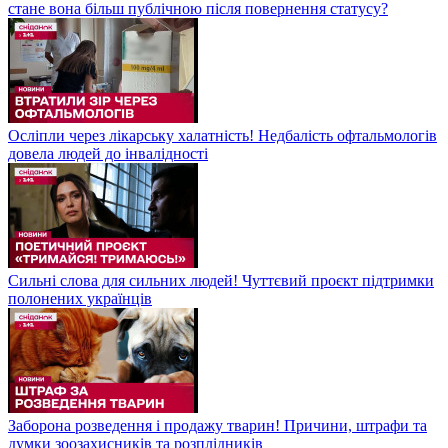
стане вона більш публічною після повернення статусу?
Осліпли через лікарську халатність! Недбалість офтальмологів
довела людей до інвалідності
Сильні слова для сильних людей! Чуттєвий проєкт підтримки
полонених українців
Заборона розведення і продажу тварин! Причини, штрафи та
думки зоозахисників та розплідників