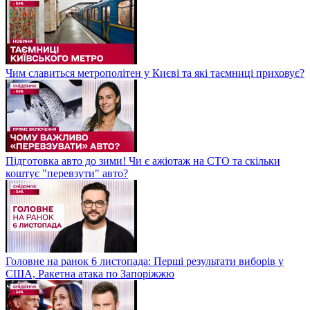
Чим славиться метрополітен у Києві та які таємниці приховує?
Підготовка авто до зими! Чи є ажіотаж на СТО та скільки
коштує "перевзути" авто?
Головне на ранок 6 листопада: Перші результати виборів у
США, Ракетна атака по Запоріжжю