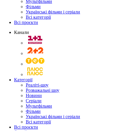
Мультфільми
Фільми
Українські фільми і серіали
Всі категорії
Всі проєкти
Канали
Категорії
Реаліті-шоу
Розважальні шоу
Новини
Серіали
Мультфільми
Фільми
Українські фільми і серіали
Всі категорії
Всі проєкти