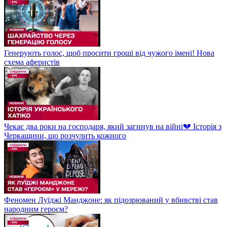
Генерують голос, щоб просити гроші від чужого імені! Нова
схема аферистів
Чекає два роки на господаря, який загинув на війні💔 Історія з
Черкащини, що розчулить кожного
Феномен Луїджі Манджоне: як підозрюваний у вбивстві став
народним героєм?