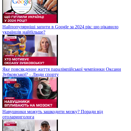
Найпопулярніші запити в Google за 2024 рік: що цікавило
українців найбільше?
Яке повсякденне життя паралімпійської чемпіонки Оксани
Зубковської? – Люди спорту
Навушники можуть зашкодити мозку? Поради від
отоларинголога