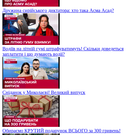
Дружина сирійського диктатора: хто така Асма Асад?
Водіїв на літній гумі штрафуватимуть! Скільки доведеться
заплатити і що думають водії?
Сніданок у Миколаєві! Великий випуск
Обираємо КРУТИЙ подарунок ВСЬОГО за 300 гривень!