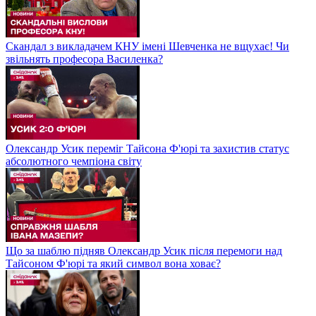
Скандал з викладачем КНУ імені Шевченка не вщухає! Чи
звільнять професора Василенка?
Олександр Усик переміг Тайсона Ф'юрі та захистив статус
абсолютного чемпіона світу
Що за шаблю підняв Олександр Усик після перемоги над
Тайсоном Ф'юрі та який символ вона ховає?