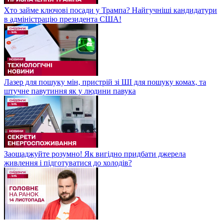
Хто займе ключові посади у Трампа? Найгучніші кандидатури
в адміністрацію президента США!
Лазер для пошуку мін, пристрій зі ШІ для пошуку комах, та
штучне павутиння як у людини павука
Заощаджуйте розумно! Як вигідно придбати джерела
живлення і підготуватися до холодів?