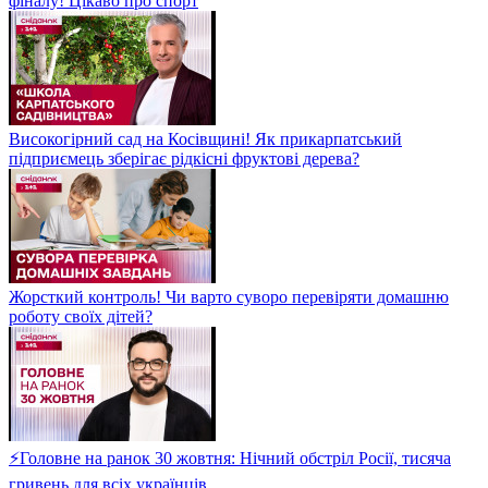
фіналу! Цікаво про спорт
Високогірний сад на Косівщині! Як прикарпатський
підприємець зберігає рідкісні фруктові дерева?
Жорсткий контроль! Чи варто суворо перевіряти домашню
роботу своїх дітей?
⚡Головне на ранок 30 жовтня: Нічний обстріл Росії, тисяча
гривень для всіх українців