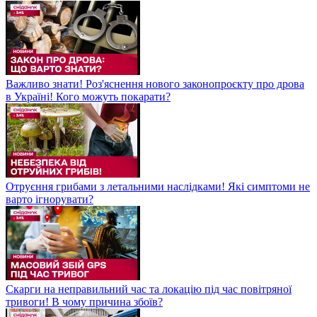
Важливо знати! Роз'яснення нового законопроєкту про дрова
в Україні! Кого можуть покарати?
Отруєння грибами з летальними наслідками! Які симптоми не
варто ігнорувати?
Скарги на неправильний час та локацію під час повітряної
тривоги! В чому причина збоїв?