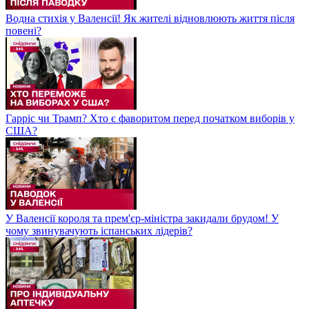
Водна стихія у Валенсії! Як жителі відновлюють життя після
повені?
Гарріс чи Трамп? Хто є фаворитом перед початком виборів у
США?
У Валенсії короля та прем'єр-міністра закидали брудом! У
чому звинувачують іспанських лідерів?