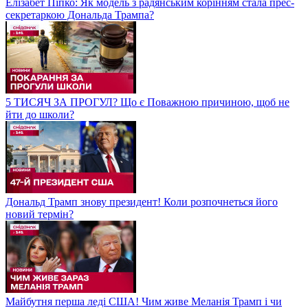
Елізабет Піпко: Як модель з радянським корінням стала прес-
секретаркою Дональда Трампа?
5 ТИСЯЧ ЗА ПРОГУЛ? Що є Поважною причиною, щоб не
йти до школи?
Дональд Трамп знову президент! Коли розпочнеться його
новий термін?
Майбутня перша леді США! Чим живе Меланія Трамп і чи