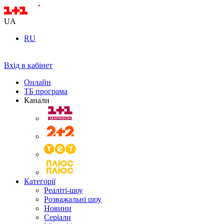
UA
RU
Вхід в кабінет
Онлайн
ТБ програма
Канали
Категорії
Реаліті-шоу
Розважальні шоу
Новини
Серіали