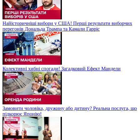
Найісторичніші вибори у США! Перші результати виборчих
перегонів Дональда Трампа та Камали Гарріс
Колективні хибні спогади! Загадковий Ефект Мандели
Замовити чоловіка, дружину або дитину? Реальна послуга, що
підкорює Японію!