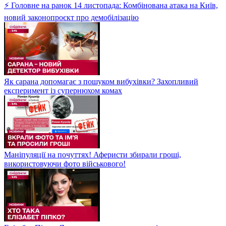
⚡ Головне на ранок 14 листопада: Комбінована атака на Київ,
новий законопроєкт про демобілізацію
Як сарана допомагає з пошуком вибухівки? Захопливий
експеримент із супернюхом комах
Маніпуляції на почуттях! Аферисти збирали гроші,
використовуючи фото військового!