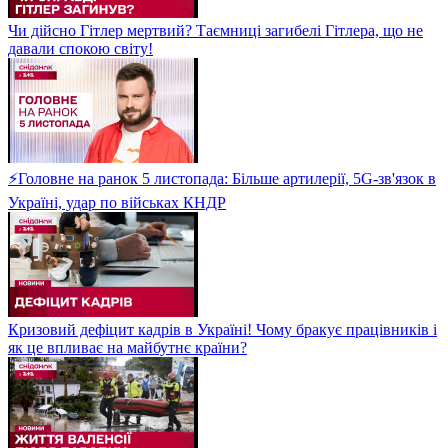
Чи дійсно Гітлер мертвий? Таємниці загибелі Гітлера, що не
давали спокою світу!
⚡Головне на ранок 5 листопада: Більше артилерії, 5G-зв'язок в
Україні, удар по військах КНДР
Кризовий дефіцит кадрів в Україні! Чому бракує працівників і
як це впливає на майбутнє країни?