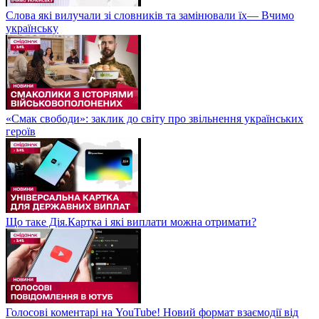
Слова які вилучали зі словників та замінювали їх— Вчимо
українську
«Смак свободи»: заклик до світу про звільнення українських
героїв
Що таке Дія.Картка і які виплати можна отримати?
Голосові коментарі на YouTube! Новий формат взаємодії від