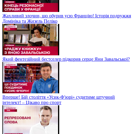
Жахливий злочин, що обурив усю Францію! Історія подружжя
Домініка та Жизель Пеліко
Який фентезійний бестселер підкорив серце Яни Завальської?
Вперше! Бій століття «Усик-Ф'юрі» судитиме штучний
інтелект! – Цікаво про спорт