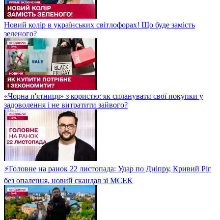
Новий колір в українських світлофорах! Що буде замість
зеленого?
«Чорна п'ятниця» з користю: як спланувати свої покупки у
задоволення і не витратити зайвого?
⚡Головне на ранок 22 листопада: Удар по Дніпру, Кривий Ріг
без опалення, новий скандал зі МСЕК