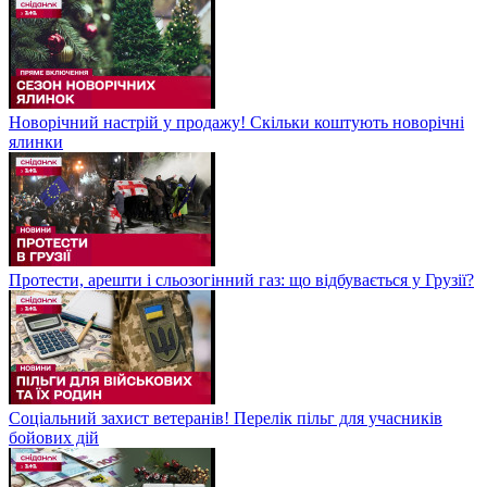
Новорічний настрій у продажу! Скільки коштують новорічні
ялинки
Протести, арешти і сльозогінний газ: що відбувається у Грузії?
Соціальний захист ветеранів! Перелік пільг для учасників
бойових дій