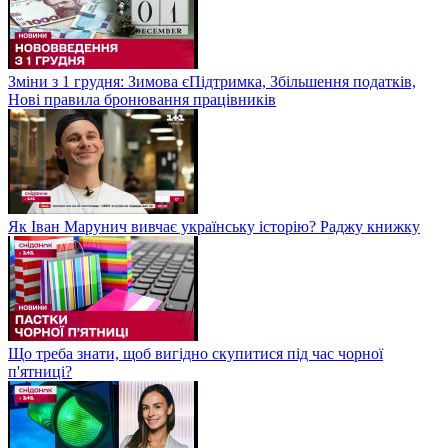
Зміни з 1 грудня: Зимова єПідтримка, Збільшення податків,
Нові правила бронювання працівників
Як Іван Марунич вивчає українську історію? Раджу книжку
Що треба знати, щоб вигідно скупитися під час чорної
п'ятниці?