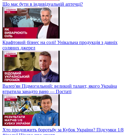
Що має бути в індивідуальній аптечці?
Крафтовий бізнес на солі! Унікальна продукція з давніх
соляних джерел
Валер'ян Підмогильний: великий талант, якого Україна
втратила занадто рано — Постаті
Хто продовжить боротьбу за Кубок України? Підсумки 1/8