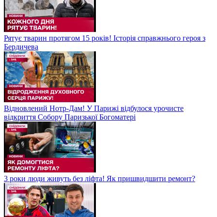
Рятує тварин протягом 15 років! Історія справжнього героя з
Бердичева
Відновлений Нотр-Дам! У Парижі відбулося урочисте
відкриття Собору Паризької Богоматері
3 роки люди живуть без ліфта! Як пришвидшити ремонт?