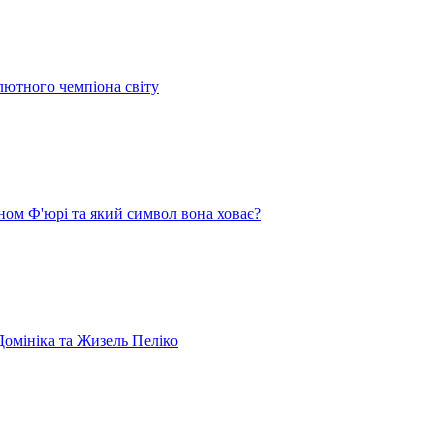
лютного чемпіона світу
ом Ф'юрі та який символ вона ховає?
омініка та Жизель Пеліко