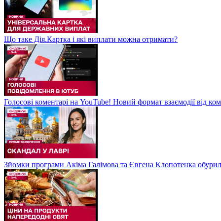
Що таке Дія.Картка і які виплати можна отримати?
Голосові коментарі на YouTube! Новий формат взаємодії від ком
Зйомки програми Акіма Галімова та Євгена Клопотенка обури