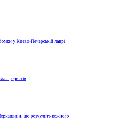
 зйомки у Києво-Печерській лаврі
ема аферистів
з Черкащини, що розчулить кожного