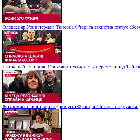
Олександр Усик переміг Тайсона Ф'юрі та захистив статус абсо
Що за шаблю підняв Олександр Усик після перемоги над Тайсон
Жахливий злочин, що обурив усю Францію! Історія подружжя Д