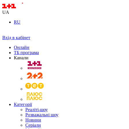
UA
RU
Вхід в кабінет
Онлайн
ТБ програма
Канали
Категорії
Реаліті-шоу
Розважальні шоу
Новини
Серіали