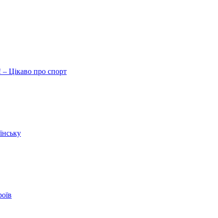
 – Цікаво про спорт
їнську
роїв