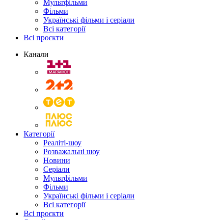
Мультфільми
Фільми
Українські фільми і серіали
Всі категорії
Всі проєкти
Канали
Категорії
Реаліті-шоу
Розважальні шоу
Новини
Серіали
Мультфільми
Фільми
Українські фільми і серіали
Всі категорії
Всі проєкти