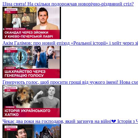
Ціна свята! На скільки подорожчав новорічно-різдвяний стіл?
Акім Галімов: про новий епізод «Реальної історії» і хейт через
Генерують голос, щоб просити гроші від чужого імені! Нова сх
Чекає два роки на господаря, який загинув на війні💔 Історія 