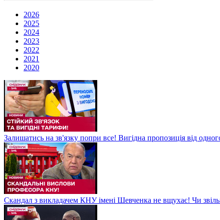
2026
2025
2024
2023
2022
2021
2020
Залишатись на зв'язку попри все! Вигідна пропозиція від одног
Скандал з викладачем КНУ імені Шевченка не вщухає! Чи звіл