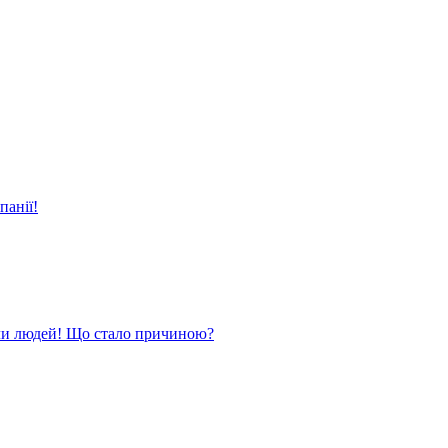
панії!
ли людей! Що стало причиною?