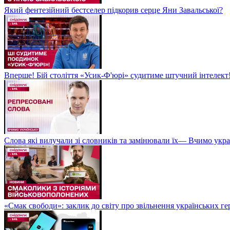
Який фентезійний бестселер підкорив серце Яни Завальської?
Вперше! Бій століття «Усик-Ф'юрі» судитиме штучний інтелект!
Слова які вилучали зі словників та замінювали їх— Вчимо укра
«Смак свободи»: заклик до світу про звільнення українських ге