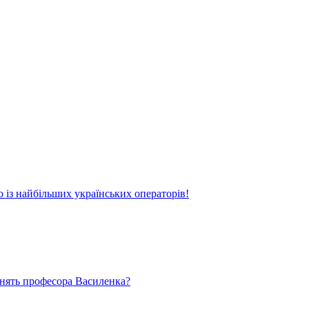
о із найбільших українських операторів!
ьнять професора Василенка?