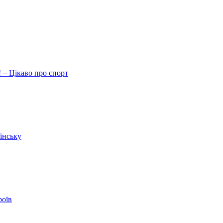
 – Цікаво про спорт
їнську
роїв