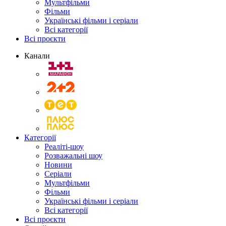
Мультфільми
Фільми
Українські фільми і серіали
Всі категорії
Всі проєкти
Канали
Категорії
Реаліті-шоу
Розважальні шоу
Новини
Серіали
Мультфільми
Фільми
Українські фільми і серіали
Всі категорії
Всі проєкти