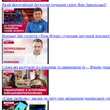
Який фентезійний бестселер підкорив серце Яни Завальської?
Вперше! Бій століття «Усик-Ф'юрі» судитиме штучний інтелект!
Слова які вилучали зі словників та замінювали їх— Вчимо укра
«Смак свободи»: заклик до світу про звільнення українських ге