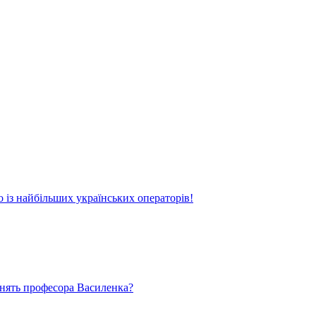
о із найбільших українських операторів!
ьнять професора Василенка?