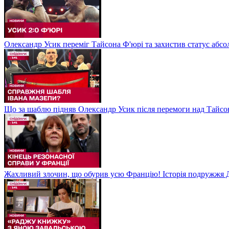
Олександр Усик переміг Тайсона Ф'юрі та захистив статус абсо
Що за шаблю підняв Олександр Усик після перемоги над Тайсон
Жахливий злочин, що обурив усю Францію! Історія подружжя Д