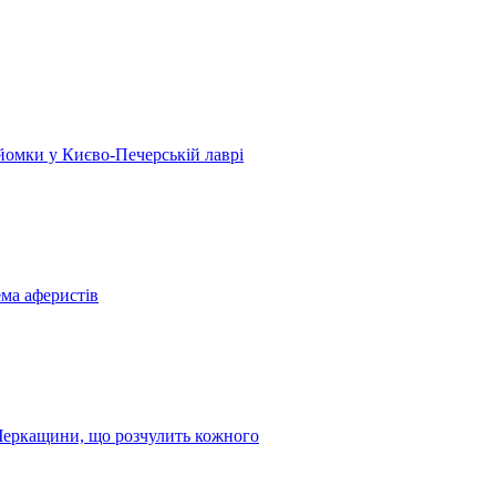
 зйомки у Києво-Печерській лаврі
ема аферистів
з Черкащини, що розчулить кожного