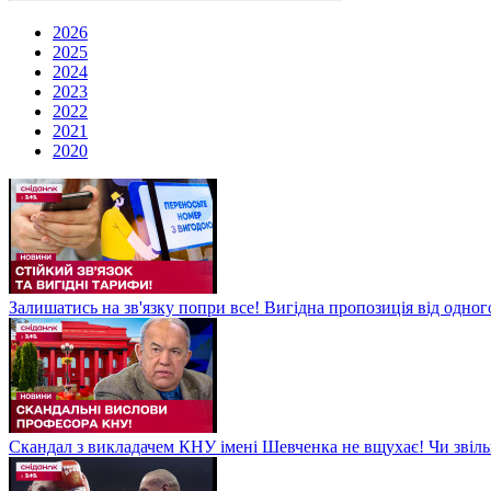
2026
2025
2024
2023
2022
2021
2020
Залишатись на зв'язку попри все! Вигідна пропозиція від одног
Скандал з викладачем КНУ імені Шевченка не вщухає! Чи звіл