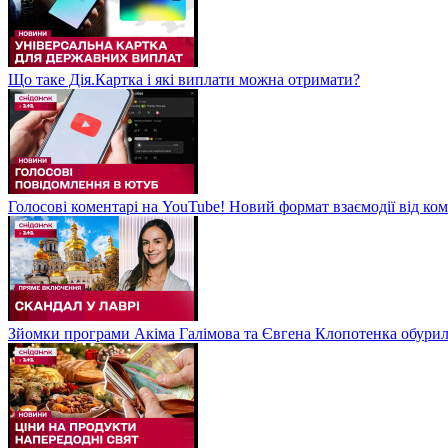
Що таке Дія.Картка і які виплати можна отримати?
Голосові коментарі на YouTube! Новий формат взаємодії від ком
Зйомки програми Акіма Галімова та Євгена Клопотенка обури