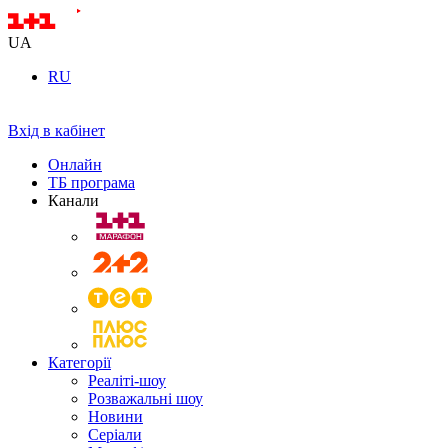
UA
RU
Вхід в кабінет
Онлайн
ТБ програма
Канали
Категорії
Реаліті-шоу
Розважальні шоу
Новини
Серіали