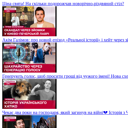
Ціна свята! На скільки подорожчав новорічно-різдвяний стіл?
Акім Галімов: про новий епізод «Реальної історії» і хейт через
Генерують голос, щоб просити гроші від чужого імені! Нова сх
Чекає два роки на господаря, який загинув на війні💔 Історія 