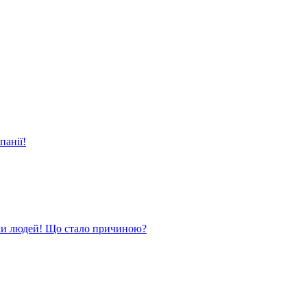
панії!
ли людей! Що стало причиною?