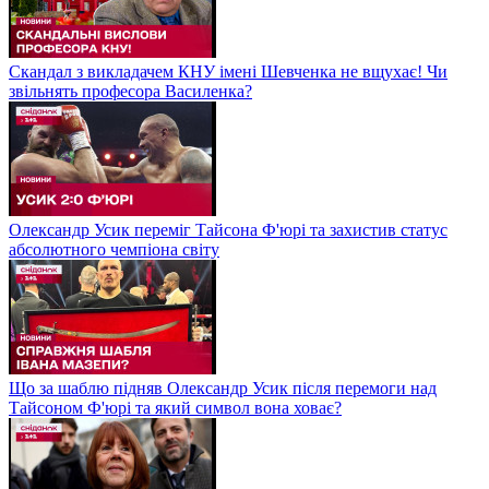
Скандал з викладачем КНУ імені Шевченка не вщухає! Чи
звільнять професора Василенка?
Олександр Усик переміг Тайсона Ф'юрі та захистив статус
абсолютного чемпіона світу
Що за шаблю підняв Олександр Усик після перемоги над
Тайсоном Ф'юрі та який символ вона ховає?