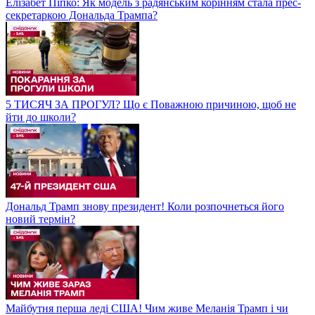
Елізабет Піпко: Як модель з радянським корінням стала прес-
секретаркою Дональда Трампа?
5 ТИСЯЧ ЗА ПРОГУЛ? Що є Поважною причиною, щоб не
йти до школи?
Дональд Трамп знову президент! Коли розпочнеться його
новий термін?
Майбутня перша леді США! Чим живе Меланія Трамп і чи