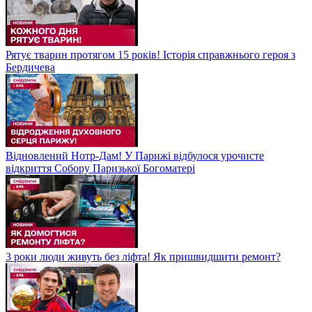
Рятує тварин протягом 15 років! Історія справжнього героя з
Бердичева
Відновлений Нотр-Дам! У Парижі відбулося урочисте
відкриття Собору Паризької Богоматері
3 роки люди живуть без ліфта! Як пришвидшити ремонт?