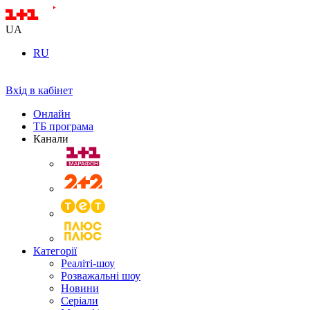
UA
RU
Вхід в кабінет
Онлайн
ТБ програма
Канали
Категорії
Реаліті-шоу
Розважальні шоу
Новини
Серіали