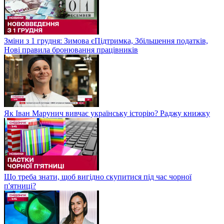
Зміни з 1 грудня: Зимова єПідтримка, Збільшення податків,
Нові правила бронювання працівників
Як Іван Марунич вивчає українську історію? Раджу книжку
Що треба знати, щоб вигідно скупитися під час чорної
п'ятниці?