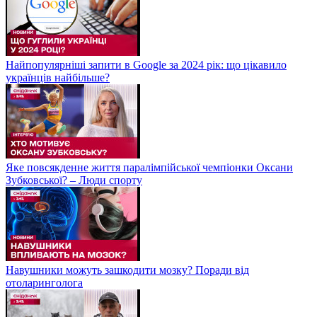
Найпопулярніші запити в Google за 2024 рік: що цікавило
українців найбільше?
Яке повсякденне життя паралімпійської чемпіонки Оксани
Зубковської? – Люди спорту
Навушники можуть зашкодити мозку? Поради від
отоларинголога