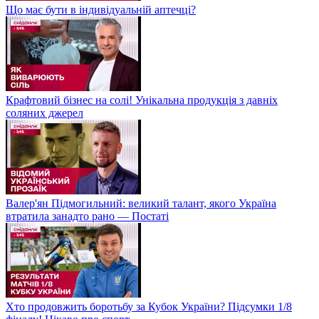
Що має бути в індивідуальній аптечці?
Крафтовий бізнес на солі! Унікальна продукція з давніх
соляних джерел
Валер'ян Підмогильний: великий талант, якого Україна
втратила занадто рано — Постаті
Хто продовжить боротьбу за Кубок України? Підсумки 1/8