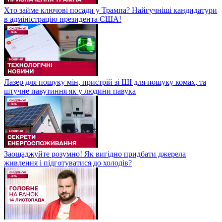
Хто займе ключові посади у Трампа? Найгучніші кандидатури
в адміністрацію президента США!
Лазер для пошуку мін, пристрій зі ШІ для пошуку комах, та
штучне павутиння як у людини павука
Заощаджуйте розумно! Як вигідно придбати джерела
живлення і підготуватися до холодів?