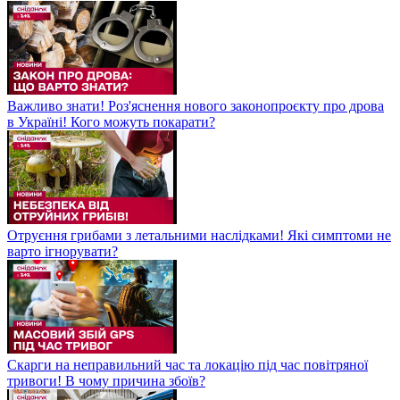
Важливо знати! Роз'яснення нового законопроєкту про дрова
в Україні! Кого можуть покарати?
Отруєння грибами з летальними наслідками! Які симптоми не
варто ігнорувати?
Скарги на неправильний час та локацію під час повітряної
тривоги! В чому причина збоїв?