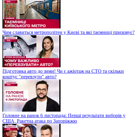
Чим славиться метрополітен у Києві та які таємниці приховує?
Підготовка авто до зими! Чи є ажіотаж на СТО та скільки
коштує "перевзути" авто?
Головне на ранок 6 листопада: Перші результати виборів у
США, Ракетна атака по Запоріжжю