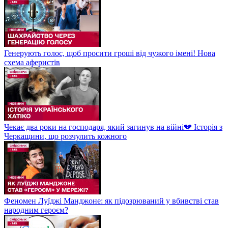
Генерують голос, щоб просити гроші від чужого імені! Нова
схема аферистів
Чекає два роки на господаря, який загинув на війні💔 Історія з
Черкащини, що розчулить кожного
Феномен Луїджі Манджоне: як підозрюваний у вбивстві став
народним героєм?