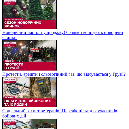
Новорічний настрій у продажу! Скільки коштують новорічні
ялинки
Протести, арешти і сльозогінний газ: що відбувається у Грузії?
Соціальний захист ветеранів! Перелік пільг для учасників
бойових дій