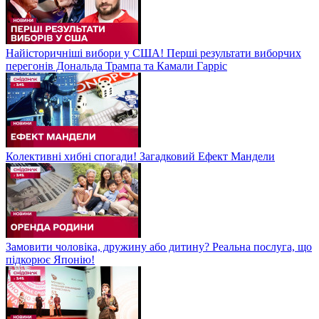
Найісторичніші вибори у США! Перші результати виборчих
перегонів Дональда Трампа та Камали Гарріс
Колективні хибні спогади! Загадковий Ефект Мандели
Замовити чоловіка, дружину або дитину? Реальна послуга, що
підкорює Японію!