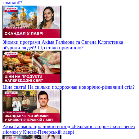
компанії!
Зйомки програми Акіма Галімова та Євгена Клопотенка
обурили людей! Що стало причиною?
Ціна свята! На скільки подорожчав новорічно-різдвяний стіл?
Акім Галімов: про новий епізод «Реальної історії» і хейт через
зйомки у Києво-Печерській лаврі