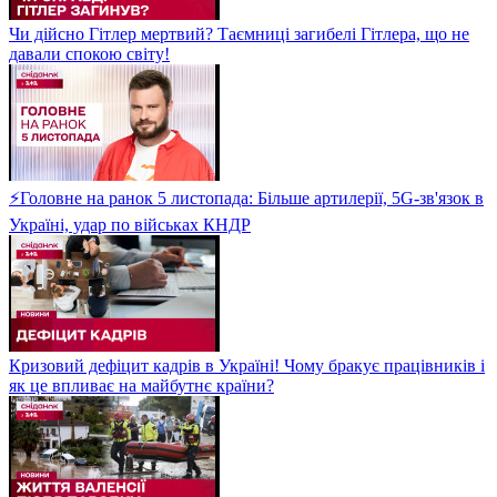
Чи дійсно Гітлер мертвий? Таємниці загибелі Гітлера, що не
давали спокою світу!
⚡Головне на ранок 5 листопада: Більше артилерії, 5G-зв'язок в
Україні, удар по військах КНДР
Кризовий дефіцит кадрів в Україні! Чому бракує працівників і
як це впливає на майбутнє країни?