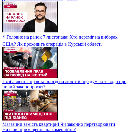
⚡ Головне на ранок 7 листопада: Хто переміг на виборах
США? Як проходить операція в Курській області
Позбавлення прав за проїзд на жовтий: що думають водії про
новий законопроєкт?
Магазини замість квартири! Чи законно перетворювати
житлові приміщення на комерційні?