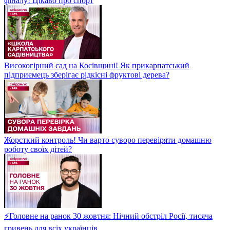
фіналу! Цікаво про спорт
Високогірний сад на Косівщині! Як прикарпатський
підприємець зберігає рідкісні фруктові дерева?
Жорсткий контроль! Чи варто суворо перевіряти домашню
роботу своїх дітей?
⚡Головне на ранок 30 жовтня: Нічний обстріл Росії, тисяча
гривень для всіх українців