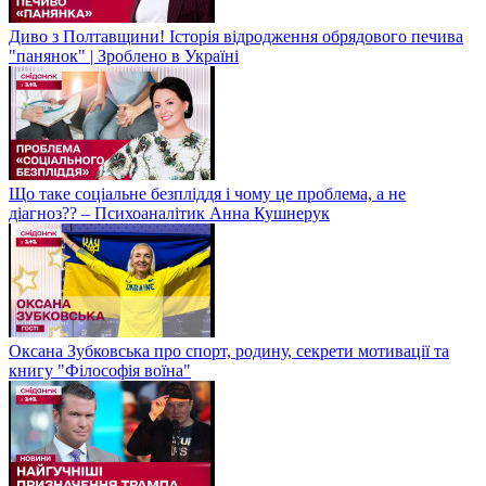
Диво з Полтавщини! Історія відродження обрядового печива
"панянок" | Зроблено в Україні
Що таке соціальне безпліддя і чому це проблема, а не
діагноз?? – Психоаналітик Анна Кушнерук
Оксана Зубковська про спорт, родину, секрети мотивації та
книгу "Філософія воїна"