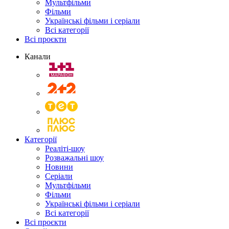
Мультфільми
Фільми
Українські фільми і серіали
Всі категорії
Всі проєкти
Канали
Категорії
Реаліті-шоу
Розважальні шоу
Новини
Серіали
Мультфільми
Фільми
Українські фільми і серіали
Всі категорії
Всі проєкти