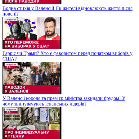
Водна стихія у Валенсії! Як жителі відновлюють життя після
повені?
Гарріс чи Трамп? Хто є фаворитом перед початком виборів у
США?
У Валенсії короля та прем'єр-міністра закидали брудом! У
чому звинувачують іспанських лідерів?