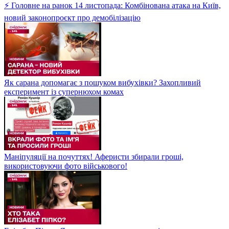
⚡ Головне на ранок 14 листопада: Комбінована атака на Київ,
новий законопроєкт про демобілізацію
Як сарана допомагає з пошуком вибухівки? Захопливий
експеримент із супернюхом комах
Маніпуляції на почуттях! Аферисти збирали гроші,
використовуючи фото військового!