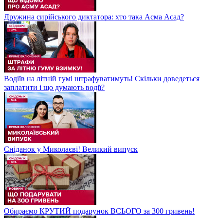
Дружина сирійського диктатора: хто така Асма Асад?
Водіїв на літній гумі штрафуватимуть! Скільки доведеться
заплатити і що думають водії?
Сніданок у Миколаєві! Великий випуск
Обираємо КРУТИЙ подарунок ВСЬОГО за 300 гривень!