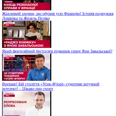
Жахливий злочин, що обурив усю Францію! Історія подружжя
Домініка та Жизель Пеліко
Який фентезійний бестселер підкорив серце Яни Завальської?
Вперше! Бій століття «Усик-Ф'юрі» судитиме штучний
інтелект! – Цікаво про спорт