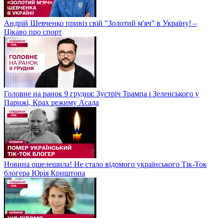
Андрій Шевченко привіз свій "Золотий м'яч" в Україну! –
Цікаво про спорт
Головне на ранок 9 грудня: Зустріч Трампа і Зеленського у
Парижі, Крах режиму Асада
Новина ошелешила! Не стало відомого українського Тік-Ток
блогера Юрія Криштопа