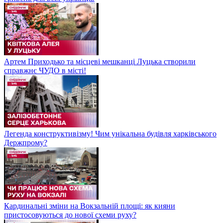
Артем Приходько та місцеві мешканці Луцька створили
справжнє ЧУДО в місті!
Легенда конструктивізму! Чим унікальна будівля харківського
Держпрому?
Кардинальні зміни на Вокзальній площі: як кияни
пристосовуються до нової схеми руху?