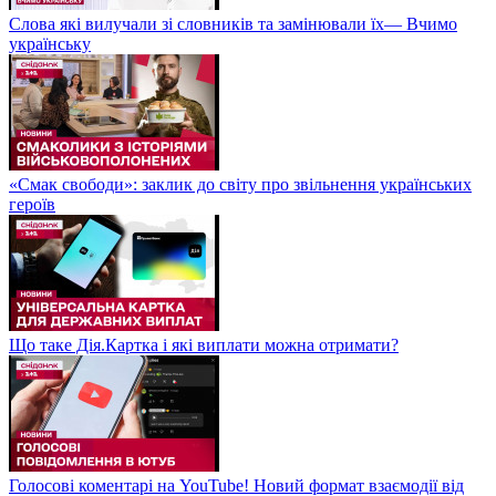
Слова які вилучали зі словників та замінювали їх— Вчимо
українську
«Смак свободи»: заклик до світу про звільнення українських
героїв
Що таке Дія.Картка і які виплати можна отримати?
Голосові коментарі на YouTube! Новий формат взаємодії від