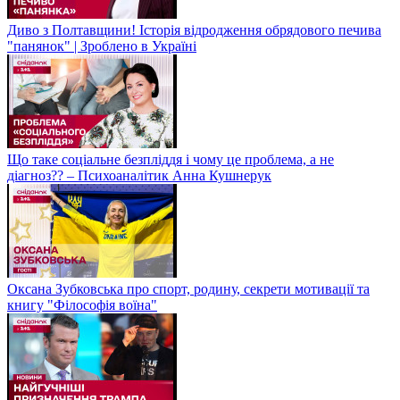
Диво з Полтавщини! Історія відродження обрядового печива
"панянок" | Зроблено в Україні
Що таке соціальне безпліддя і чому це проблема, а не
діагноз?? – Психоаналітик Анна Кушнерук
Оксана Зубковська про спорт, родину, секрети мотивації та
книгу "Філософія воїна"