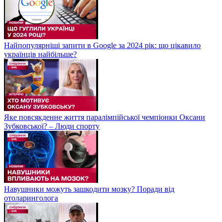
Найпопулярніші запити в Google за 2024 рік: що цікавило
українців найбільше?
Яке повсякденне життя паралімпійської чемпіонки Оксани
Зубковської? – Люди спорту
Навушники можуть зашкодити мозку? Поради від
отоларинголога