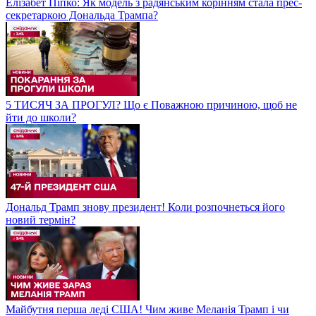
Елізабет Піпко: Як модель з радянським корінням стала прес-
секретаркою Дональда Трампа?
5 ТИСЯЧ ЗА ПРОГУЛ? Що є Поважною причиною, щоб не
йти до школи?
Дональд Трамп знову президент! Коли розпочнеться його
новий термін?
Майбутня перша леді США! Чим живе Меланія Трамп і чи