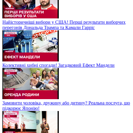
Найісторичніші вибори у США! Перші результати виборчих
перегонів Дональда Трампа та Камали Гарріс
Колективні хибні спогади! Загадковий Ефект Мандели
Замовити чоловіка, дружину або дитину? Реальна послуга, що
підкорює Японію!