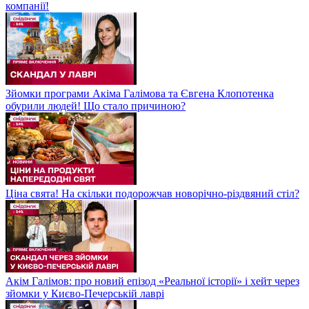
компанії!
Зйомки програми Акіма Галімова та Євгена Клопотенка
обурили людей! Що стало причиною?
Ціна свята! На скільки подорожчав новорічно-різдвяний стіл?
Акім Галімов: про новий епізод «Реальної історії» і хейт через
зйомки у Києво-Печерській лаврі