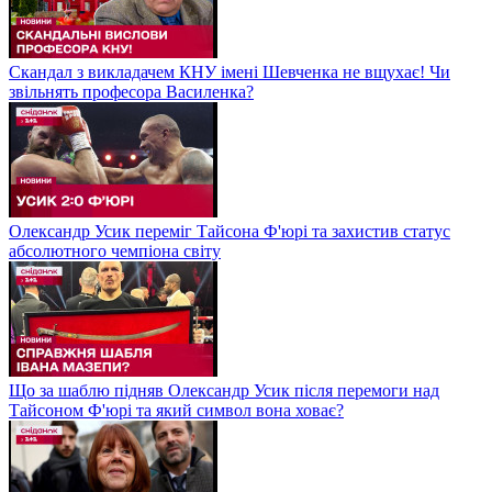
Скандал з викладачем КНУ імені Шевченка не вщухає! Чи
звільнять професора Василенка?
Олександр Усик переміг Тайсона Ф'юрі та захистив статус
абсолютного чемпіона світу
Що за шаблю підняв Олександр Усик після перемоги над
Тайсоном Ф'юрі та який символ вона ховає?