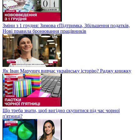
Зміни з 1 грудня: Зимова єПідтримка, Збільшення податків,
Нові правила бронювання працівників
Як Іван Марунич вивчає українську історію? Раджу книжку
Що треба знати, щоб вигідно скупитися під час чорної
п'ятниці?