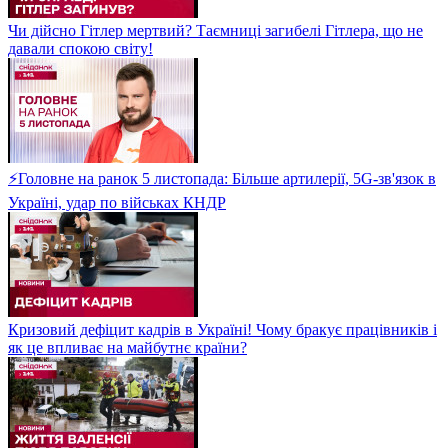
Чи дійсно Гітлер мертвий? Таємниці загибелі Гітлера, що не
давали спокою світу!
⚡Головне на ранок 5 листопада: Більше артилерії, 5G-зв'язок в
Україні, удар по військах КНДР
Кризовий дефіцит кадрів в Україні! Чому бракує працівників і
як це впливає на майбутнє країни?