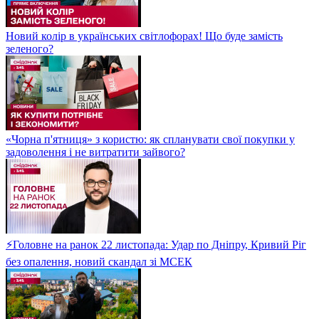
Новий колір в українських світлофорах! Що буде замість
зеленого?
«Чорна п'ятниця» з користю: як спланувати свої покупки у
задоволення і не витратити зайвого?
⚡Головне на ранок 22 листопада: Удар по Дніпру, Кривий Ріг
без опалення, новий скандал зі МСЕК