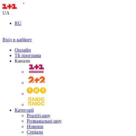
UA
RU
Вхід в кабінет
Онлайн
ТБ програма
Канали
Категорії
Реаліті-шоу
Розважальні шоу
Новини
Серіали