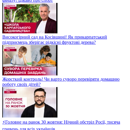
фіналу! Цікаво про спорт
Високогірний сад на Косівщині! Як прикарпатський
підприємець зберігає рідкісні фруктові дерева?
Жорсткий контроль! Чи варто суворо перевіряти домашню
роботу своїх дітей?
⚡Головне на ранок 30 жовтня: Нічний обстріл Росії, тисяча
гривень для всіх українців