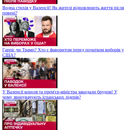
Водна стихія у Валенсії! Як жителі відновлюють життя після
повені?
Гарріс чи Трамп? Хто є фаворитом перед початком виборів у
США?
У Валенсії короля та прем'єр-міністра закидали брудом! У
чому звинувачують іспанських лідерів?