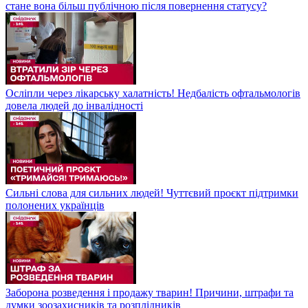
стане вона більш публічною після повернення статусу?
Осліпли через лікарську халатність! Недбалість офтальмологів
довела людей до інвалідності
Сильні слова для сильних людей! Чуттєвий проєкт підтримки
полонених українців
Заборона розведення і продажу тварин! Причини, штрафи та
думки зоозахисників та розплідників