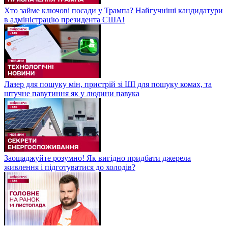
Хто займе ключові посади у Трампа? Найгучніші кандидатури
в адміністрацію президента США!
Лазер для пошуку мін, пристрій зі ШІ для пошуку комах, та
штучне павутиння як у людини павука
Заощаджуйте розумно! Як вигідно придбати джерела
живлення і підготуватися до холодів?