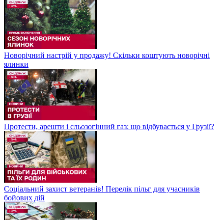
Новорічний настрій у продажу! Скільки коштують новорічні
ялинки
Протести, арешти і сльозогінний газ: що відбувається у Грузії?
Соціальний захист ветеранів! Перелік пільг для учасників
бойових дій