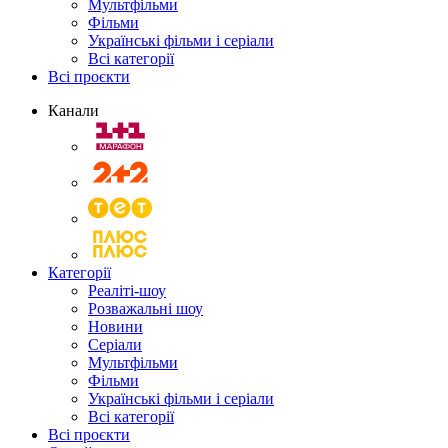
Мультфільми
Фільми
Українські фільми і серіали
Всі категорії
Всі проєкти
Канали
Категорії
Реаліті-шоу
Розважальні шоу
Новини
Серіали
Мультфільми
Фільми
Українські фільми і серіали
Всі категорії
Всі проєкти