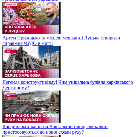
Артем Приходько та місцеві мешканці Луцька створили
справжнє ЧУДО в місті!
Легенда конструктивізму! Чим унікальна будівля харківського
Держпрому?
Кардинальні зміни на Вокзальній площі: як кияни
пристосовуються до нової схеми руху?