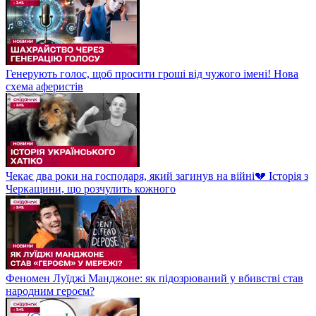
Генерують голос, щоб просити гроші від чужого імені! Нова
схема аферистів
Чекає два роки на господаря, який загинув на війні💔 Історія з
Черкащини, що розчулить кожного
Феномен Луїджі Манджоне: як підозрюваний у вбивстві став
народним героєм?