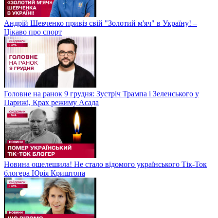
Андрій Шевченко привіз свій "Золотий м'яч" в Україну! –
Цікаво про спорт
Головне на ранок 9 грудня: Зустріч Трампа і Зеленського у
Парижі, Крах режиму Асада
Новина ошелешила! Не стало відомого українського Тік-Ток
блогера Юрія Криштопа