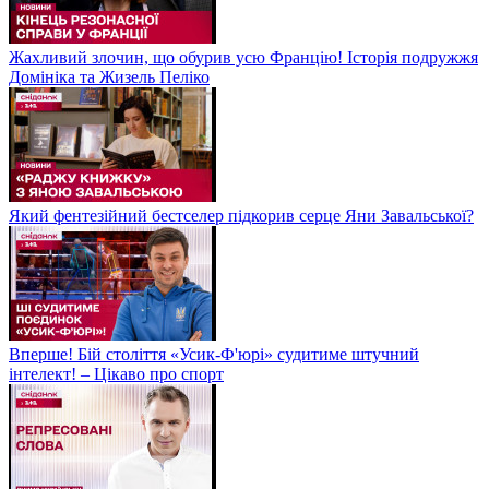
Жахливий злочин, що обурив усю Францію! Історія подружжя
Домініка та Жизель Пеліко
Який фентезійний бестселер підкорив серце Яни Завальської?
Вперше! Бій століття «Усик-Ф'юрі» судитиме штучний
інтелект! – Цікаво про спорт