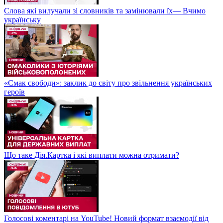
Слова які вилучали зі словників та замінювали їх— Вчимо
українську
«Смак свободи»: заклик до світу про звільнення українських
героїв
Що таке Дія.Картка і які виплати можна отримати?
Голосові коментарі на YouTube! Новий формат взаємодії від