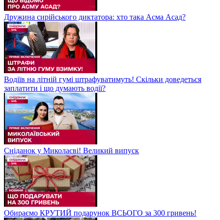
Дружина сирійського диктатора: хто така Асма Асад?
Водіїв на літній гумі штрафуватимуть! Скільки доведеться
заплатити і що думають водії?
Сніданок у Миколаєві! Великий випуск
Обираємо КРУТИЙ подарунок ВСЬОГО за 300 гривень!