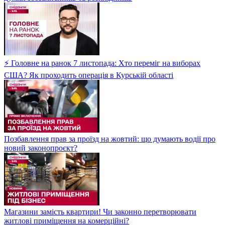
⚡ Головне на ранок 7 листопада: Хто переміг на виборах
США? Як проходить операція в Курській області
Позбавлення прав за проїзд на жовтий: що думають водії про
новий законопроєкт?
Магазини замість квартири! Чи законно перетворювати
житлові приміщення на комерційні?