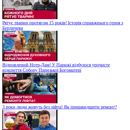
Рятує тварин протягом 15 років! Історія справжнього героя з
Бердичева
Відновлений Нотр-Дам! У Парижі відбулося урочисте
відкриття Собору Паризької Богоматері
3 роки люди живуть без ліфта! Як пришвидшити ремонт?