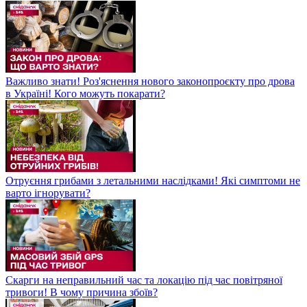
Важливо знати! Роз'яснення нового законопроєкту про дрова
в Україні! Кого можуть покарати?
Отруєння грибами з летальними наслідками! Які симптоми не
варто ігнорувати?
Скарги на неправильний час та локацію під час повітряної
тривоги! В чому причина збоїв?