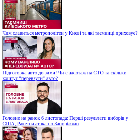
Чим славиться метрополітен у Києві та які таємниці приховує?
Підготовка авто до зими! Чи є ажіотаж на СТО та скільки
коштує "перевзути" авто?
Головне на ранок 6 листопада: Перші результати виборів у
США, Ракетна атака по Запоріжжю