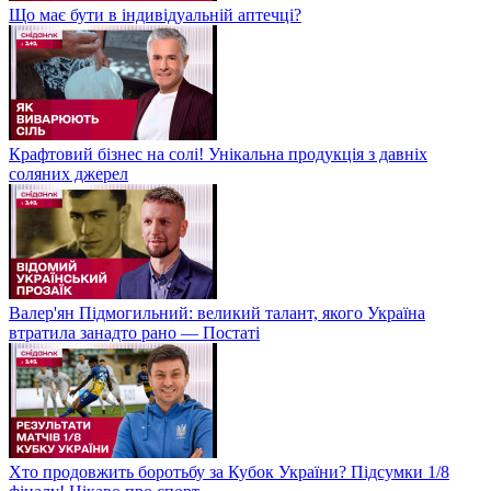
Що має бути в індивідуальній аптечці?
Крафтовий бізнес на солі! Унікальна продукція з давніх
соляних джерел
Валер'ян Підмогильний: великий талант, якого Україна
втратила занадто рано — Постаті
Хто продовжить боротьбу за Кубок України? Підсумки 1/8