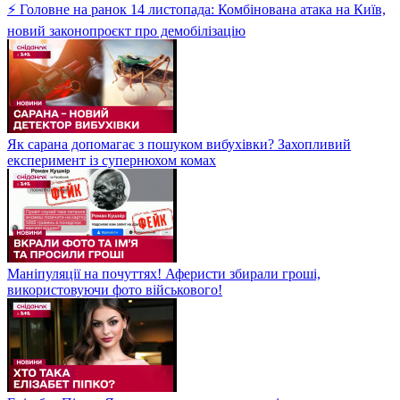
⚡ Головне на ранок 14 листопада: Комбінована атака на Київ,
новий законопроєкт про демобілізацію
Як сарана допомагає з пошуком вибухівки? Захопливий
експеримент із супернюхом комах
Маніпуляції на почуттях! Аферисти збирали гроші,
використовуючи фото військового!