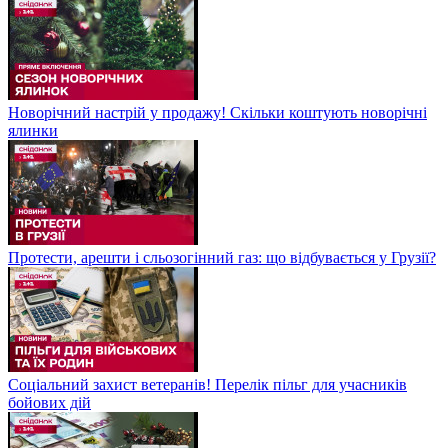
Новорічний настрій у продажу! Скільки коштують новорічні
ялинки
Протести, арешти і сльозогінний газ: що відбувається у Грузії?
Соціальний захист ветеранів! Перелік пільг для учасників
бойових дій