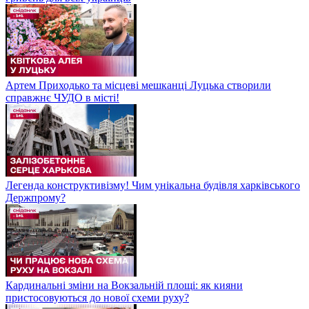
Артем Приходько та місцеві мешканці Луцька створили
справжнє ЧУДО в місті!
Легенда конструктивізму! Чим унікальна будівля харківського
Держпрому?
Кардинальні зміни на Вокзальній площі: як кияни
пристосовуються до нової схеми руху?