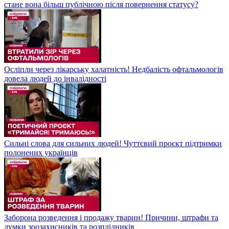
стане вона більш публічною після повернення статусу?
Осліпли через лікарську халатність! Недбалість офтальмологів
довела людей до інвалідності
Сильні слова для сильних людей! Чуттєвий проєкт підтримки
полонених українців
Заборона розведення і продажу тварин! Причини, штрафи та
думки зоозахисників та розплідників