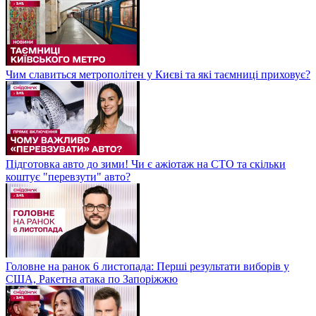
Чим славиться метрополітен у Києві та які таємниці приховує?
Підготовка авто до зими! Чи є ажіотаж на СТО та скільки
коштує "перевзути" авто?
Головне на ранок 6 листопада: Перші результати виборів у
США, Ракетна атака по Запоріжжю