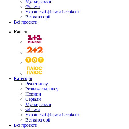
Мультфільми
Фільми
Українські фільми і серіали
Всі категорії
Всі проєкти
Канали
Категорії
Реаліті-шоу
Розважальні шоу
Новини
Серіали
Мультфільми
Фільми
Українські фільми і серіали
Всі категорії
Всі проєкти