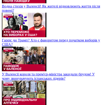
Водна стихія у Валенсії! Як жителі відновлюють життя після
повені?
Гарріс чи Трамп? Хто є фаворитом перед початком виборів у
США?
У Валенсії короля та прем'єр-міністра закидали брудом! У
чому звинувачують іспанських лідерів?