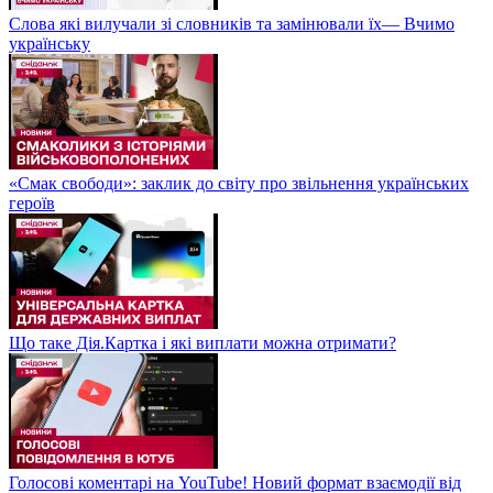
Слова які вилучали зі словників та замінювали їх— Вчимо
українську
«Смак свободи»: заклик до світу про звільнення українських
героїв
Що таке Дія.Картка і які виплати можна отримати?
Голосові коментарі на YouTube! Новий формат взаємодії від