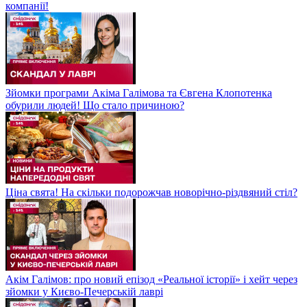
компанії!
Зйомки програми Акіма Галімова та Євгена Клопотенка
обурили людей! Що стало причиною?
Ціна свята! На скільки подорожчав новорічно-різдвяний стіл?
Акім Галімов: про новий епізод «Реальної історії» і хейт через
зйомки у Києво-Печерській лаврі