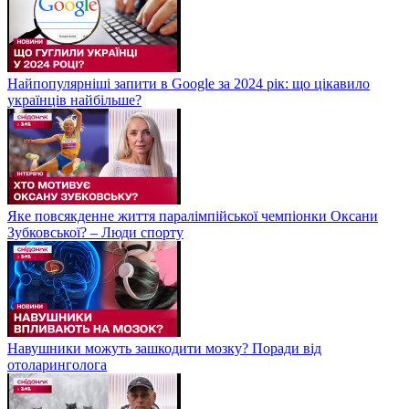
Найпопулярніші запити в Google за 2024 рік: що цікавило
українців найбільше?
Яке повсякденне життя паралімпійської чемпіонки Оксани
Зубковської? – Люди спорту
Навушники можуть зашкодити мозку? Поради від
отоларинголога