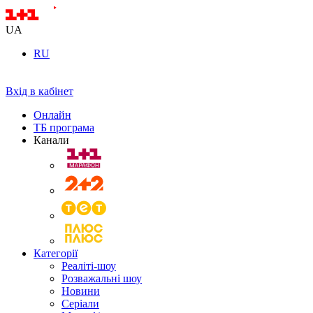
UA
RU
Вхід в кабінет
Онлайн
ТБ програма
Канали
Категорії
Реаліті-шоу
Розважальні шоу
Новини
Серіали