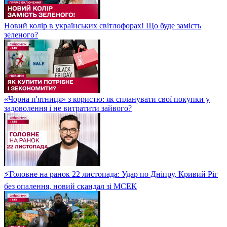
Новий колір в українських світлофорах! Що буде замість
зеленого?
«Чорна п'ятниця» з користю: як спланувати свої покупки у
задоволення і не витратити зайвого?
⚡Головне на ранок 22 листопада: Удар по Дніпру, Кривий Ріг
без опалення, новий скандал зі МСЕК