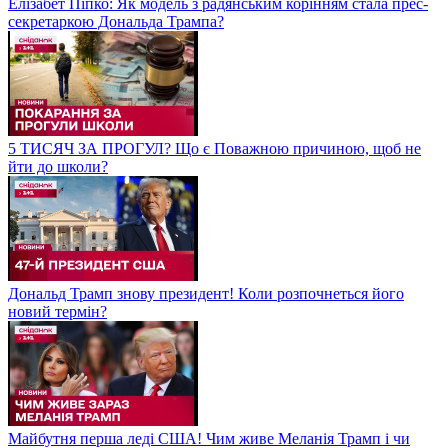
Елізабет Піпко: Як модель з радянським корінням стала прес-
секретаркою Дональда Трампа?
5 ТИСЯЧ ЗА ПРОГУЛ? Що є Поважною причиною, щоб не
йти до школи?
Дональд Трамп знову президент! Коли розпочнеться його
новий термін?
Майбутня перша леді США! Чим живе Меланія Трамп і чи