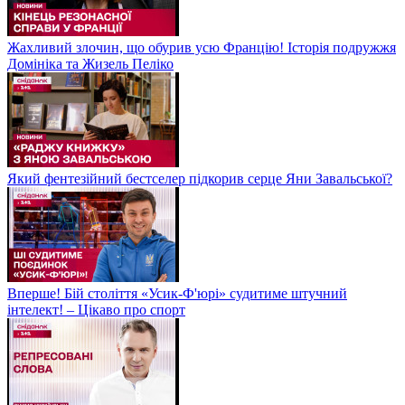
Жахливий злочин, що обурив усю Францію! Історія подружжя
Домініка та Жизель Пеліко
Який фентезійний бестселер підкорив серце Яни Завальської?
Вперше! Бій століття «Усик-Ф'юрі» судитиме штучний
інтелект! – Цікаво про спорт