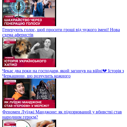
Генерують голос, щоб просити гроші від чужого імені! Нова
схема аферистів
Чекає два роки на господаря, який загинув на війні💔 Історія з
Черкащини, що розчулить кожного
Феномен Луїджі Манджоне: як підозрюваний у вбивстві став
народним героєм?