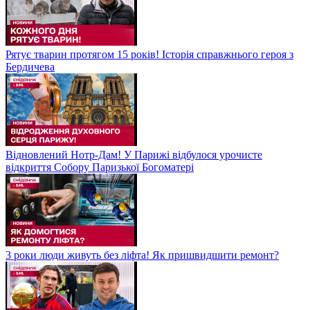
Рятує тварин протягом 15 років! Історія справжнього героя з
Бердичева
Відновлений Нотр-Дам! У Парижі відбулося урочисте
відкриття Собору Паризької Богоматері
3 роки люди живуть без ліфта! Як пришвидшити ремонт?