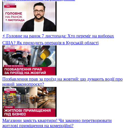
⚡ Головне на ранок 7 листопада: Хто переміг на виборах
США? Як проходить операція в Курській області
Позбавлення прав за проїзд на жовтий: що думають водії про
новий законопроєкт?
Магазини замість квартири! Чи законно перетворювати
житлові приміщення на комерційні?