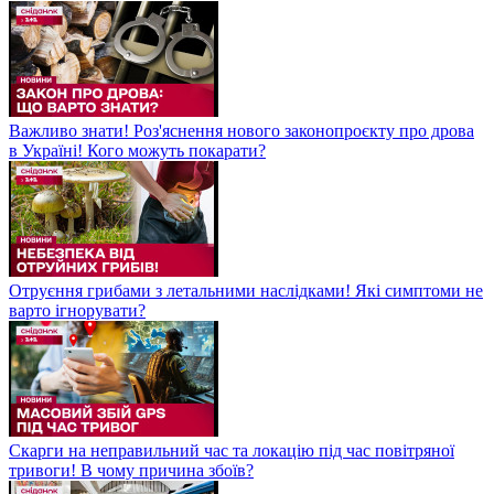
Важливо знати! Роз'яснення нового законопроєкту про дрова
в Україні! Кого можуть покарати?
Отруєння грибами з летальними наслідками! Які симптоми не
варто ігнорувати?
Скарги на неправильний час та локацію під час повітряної
тривоги! В чому причина збоїв?