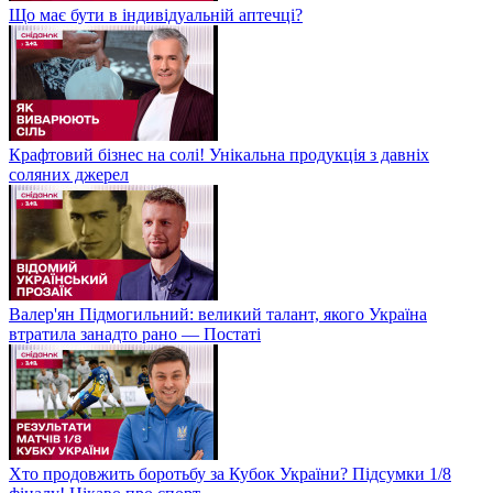
Що має бути в індивідуальній аптечці?
Крафтовий бізнес на солі! Унікальна продукція з давніх
соляних джерел
Валер'ян Підмогильний: великий талант, якого Україна
втратила занадто рано — Постаті
Хто продовжить боротьбу за Кубок України? Підсумки 1/8