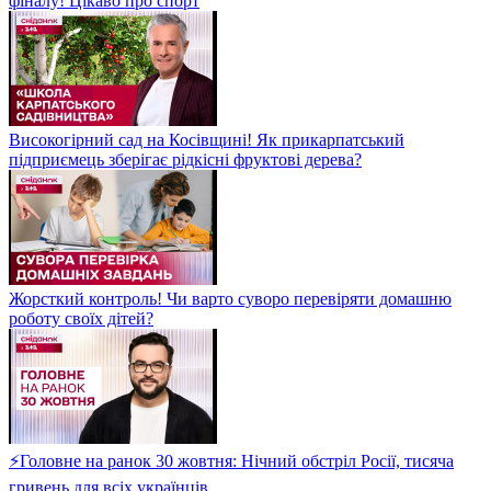
фіналу! Цікаво про спорт
Високогірний сад на Косівщині! Як прикарпатський
підприємець зберігає рідкісні фруктові дерева?
Жорсткий контроль! Чи варто суворо перевіряти домашню
роботу своїх дітей?
⚡Головне на ранок 30 жовтня: Нічний обстріл Росії, тисяча
гривень для всіх українців