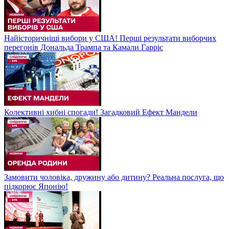
Найісторичніші вибори у США! Перші результати виборчих
перегонів Дональда Трампа та Камали Гарріс
Колективні хибні спогади! Загадковий Ефект Мандели
Замовити чоловіка, дружину або дитину? Реальна послуга, що
підкорює Японію!