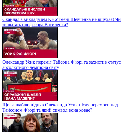
Скандал з викладачем КНУ імені Шевченка не вщухає! Чи
звільнять професора Василенка?
Олександр Усик переміг Тайсона Ф'юрі та захистив статус
абсолютного чемпіона світу
Що за шаблю підняв Олександр Усик після перемоги над
Тайсоном Ф'юрі та який символ вона ховає?