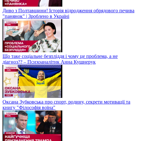
Диво з Полтавщини! Історія відродження обрядового печива
"панянок" | Зроблено в Україні
Що таке соціальне безпліддя і чому це проблема, а не
діагноз?? – Психоаналітик Анна Кушнерук
Оксана Зубковська про спорт, родину, секрети мотивації та
книгу "Філософія воїна"