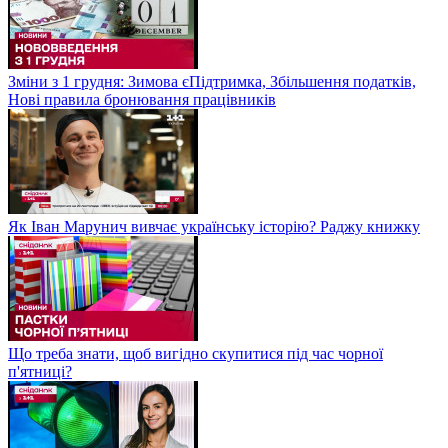
Зміни з 1 грудня: Зимова єПідтримка, Збільшення податків,
Нові правила бронювання працівників
Як Іван Марунич вивчає українську історію? Раджу книжку
Що треба знати, щоб вигідно скупитися під час чорної
п'ятниці?