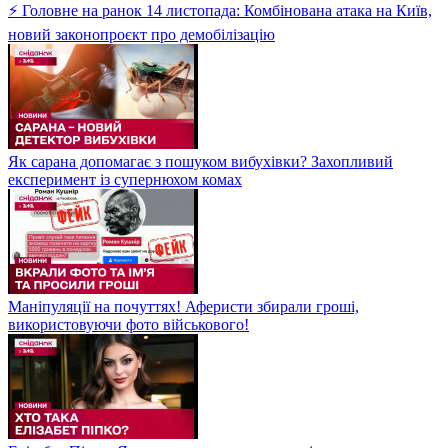
⚡ Головне на ранок 14 листопада: Комбінована атака на Київ,
новий законопроєкт про демобілізацію
Як сарана допомагає з пошуком вибухівки? Захопливий
експеримент із супернюхом комах
Маніпуляції на почуттях! Аферисти збирали гроші,
використовуючи фото військового!