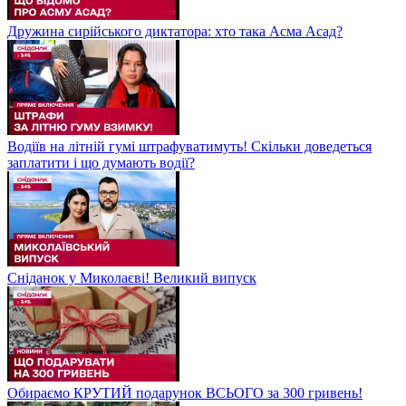
Дружина сирійського диктатора: хто така Асма Асад?
Водіїв на літній гумі штрафуватимуть! Скільки доведеться
заплатити і що думають водії?
Сніданок у Миколаєві! Великий випуск
Обираємо КРУТИЙ подарунок ВСЬОГО за 300 гривень!