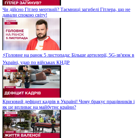
Чи дійсно Гітлер мертвий? Таємниці загибелі Гітлера, що не
давали спокою світу!
⚡Головне на ранок 5 листопада: Більше артилерії, 5G-зв'язок в
Україні, удар по військах КНДР
Кризовий дефіцит кадрів в Україні! Чому бракує працівників і
як це впливає на майбутнє країни?