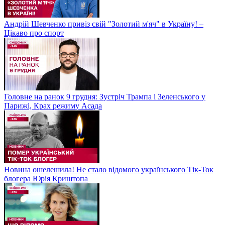
Андрій Шевченко привіз свій "Золотий м'яч" в Україну! –
Цікаво про спорт
Головне на ранок 9 грудня: Зустріч Трампа і Зеленського у
Парижі, Крах режиму Асада
Новина ошелешила! Не стало відомого українського Тік-Ток
блогера Юрія Криштопа