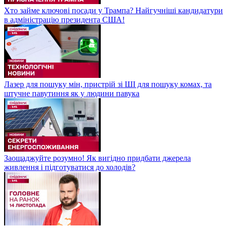
Хто займе ключові посади у Трампа? Найгучніші кандидатури
в адміністрацію президента США!
Лазер для пошуку мін, пристрій зі ШІ для пошуку комах, та
штучне павутиння як у людини павука
Заощаджуйте розумно! Як вигідно придбати джерела
живлення і підготуватися до холодів?