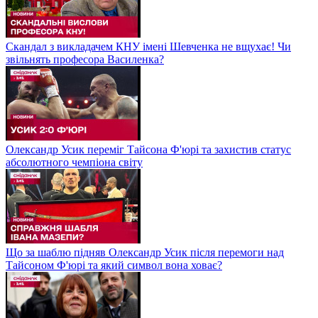
Скандал з викладачем КНУ імені Шевченка не вщухає! Чи
звільнять професора Василенка?
Олександр Усик переміг Тайсона Ф'юрі та захистив статус
абсолютного чемпіона світу
Що за шаблю підняв Олександр Усик після перемоги над
Тайсоном Ф'юрі та який символ вона ховає?