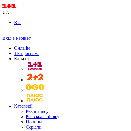
UA
RU
Вхід в кабінет
Онлайн
ТБ програма
Канали
Категорії
Реаліті-шоу
Розважальні шоу
Новини
Серіали