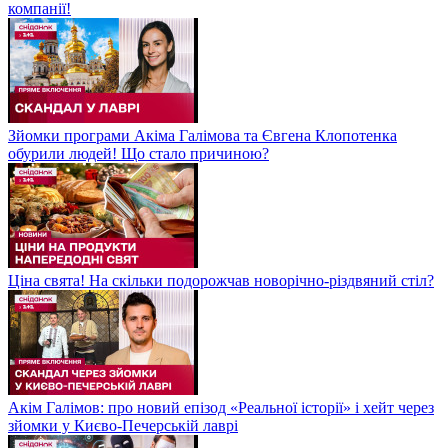
компанії!
Зйомки програми Акіма Галімова та Євгена Клопотенка
обурили людей! Що стало причиною?
Ціна свята! На скільки подорожчав новорічно-різдвяний стіл?
Акім Галімов: про новий епізод «Реальної історії» і хейт через
зйомки у Києво-Печерській лаврі