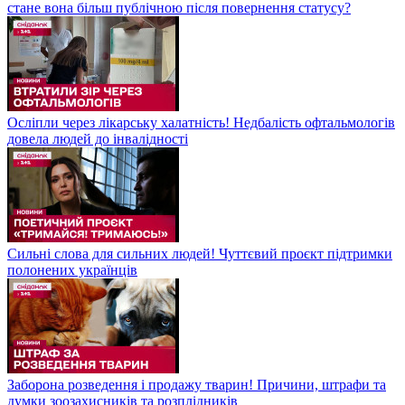
стане вона більш публічною після повернення статусу?
Осліпли через лікарську халатність! Недбалість офтальмологів
довела людей до інвалідності
Сильні слова для сильних людей! Чуттєвий проєкт підтримки
полонених українців
Заборона розведення і продажу тварин! Причини, штрафи та
думки зоозахисників та розплідників