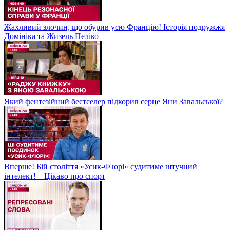
Жахливий злочин, що обурив усю Францію! Історія подружжя
Домініка та Жизель Пеліко
Який фентезійний бестселер підкорив серце Яни Завальської?
Вперше! Бій століття «Усик-Ф'юрі» судитиме штучний
інтелект! – Цікаво про спорт