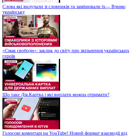
Слова які вилучали зі словників та замінювали їх— Вчимо
українську
«Смак свободи»: заклик до світу про звільнення українських
героїв
Що таке Дія.Картка і які виплати можна отримати?
Голосові коментарі на YouTube! Новий формат взаємодії від