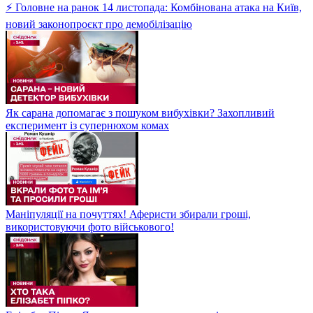
⚡ Головне на ранок 14 листопада: Комбінована атака на Київ,
новий законопроєкт про демобілізацію
Як сарана допомагає з пошуком вибухівки? Захопливий
експеримент із супернюхом комах
Маніпуляції на почуттях! Аферисти збирали гроші,
використовуючи фото військового!