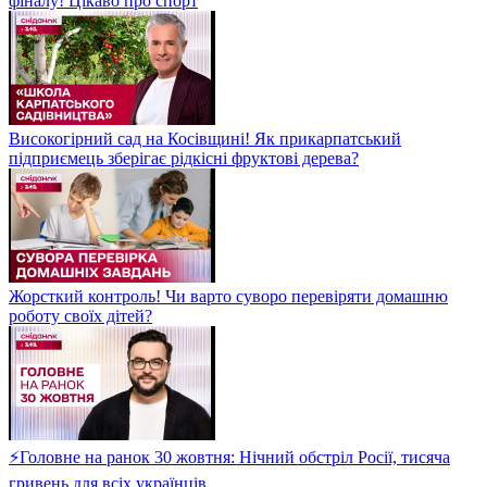
фіналу! Цікаво про спорт
Високогірний сад на Косівщині! Як прикарпатський
підприємець зберігає рідкісні фруктові дерева?
Жорсткий контроль! Чи варто суворо перевіряти домашню
роботу своїх дітей?
⚡Головне на ранок 30 жовтня: Нічний обстріл Росії, тисяча
гривень для всіх українців