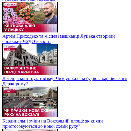
Артем Приходько та місцеві мешканці Луцька створили
справжнє ЧУДО в місті!
Легенда конструктивізму! Чим унікальна будівля харківського
Держпрому?
Кардинальні зміни на Вокзальній площі: як кияни
пристосовуються до нової схеми руху?