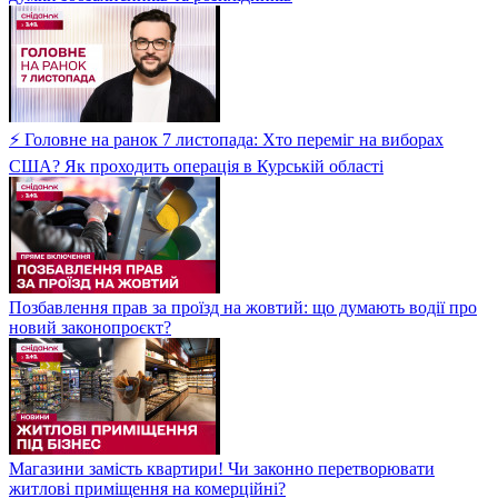
⚡ Головне на ранок 7 листопада: Хто переміг на виборах
США? Як проходить операція в Курській області
Позбавлення прав за проїзд на жовтий: що думають водії про
новий законопроєкт?
Магазини замість квартири! Чи законно перетворювати
житлові приміщення на комерційні?