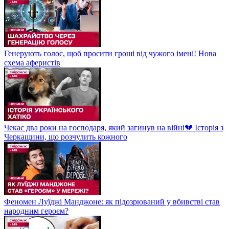
Генерують голос, щоб просити гроші від чужого імені! Нова
схема аферистів
Чекає два роки на господаря, який загинув на війні💔 Історія з
Черкащини, що розчулить кожного
Феномен Луїджі Манджоне: як підозрюваний у вбивстві став
народним героєм?