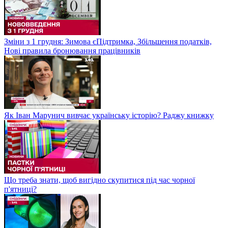
Зміни з 1 грудня: Зимова єПідтримка, Збільшення податків,
Нові правила бронювання працівників
Як Іван Марунич вивчає українську історію? Раджу книжку
Що треба знати, щоб вигідно скупитися під час чорної
п'ятниці?