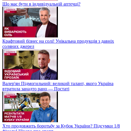
Що має бути в індивідуальній аптечці?
Крафтовий бізнес на солі! Унікальна продукція з давніх
соляних джерел
Валер'ян Підмогильний: великий талант, якого Україна
втратила занадто рано — Постаті
Хто продовжить боротьбу за Кубок України? Підсумки 1/8