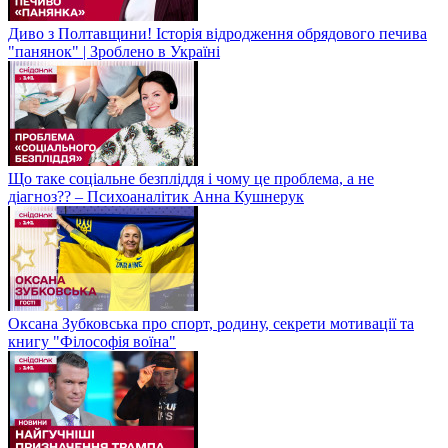
Диво з Полтавщини! Історія відродження обрядового печива
"панянок" | Зроблено в Україні
Що таке соціальне безпліддя і чому це проблема, а не
діагноз?? – Психоаналітик Анна Кушнерук
Оксана Зубковська про спорт, родину, секрети мотивації та
книгу "Філософія воїна"