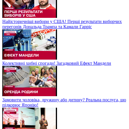
Найісторичніші вибори у США! Перші результати виборчих
перегонів Дональда Трампа та Камали Гарріс
Колективні хибні спогади! Загадковий Ефект Мандели
Замовити чоловіка, дружину або дитину? Реальна послуга, що
підкорює Японію!