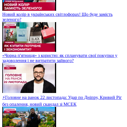
Новий колір в українських світлофорах! Що буде замість
зеленого?
«Чорна п'ятниця» з користю: як спланувати свої покупки у
задоволення і не витратити зайвого?
⚡Головне на ранок 22 листопада: Удар по Дніпру, Кривий Ріг
без опалення, новий скандал зі МСЕК