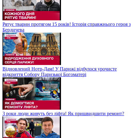
Рятує тварин протягом 15 років! Історія справжнього героя з
Бердичева
Відновлений Нотр-Дам! У Парижі відбулося урочисте
відкриття Собору Паризької Богоматері
3 роки люди живуть без ліфта! Як пришвидшити ремонт?