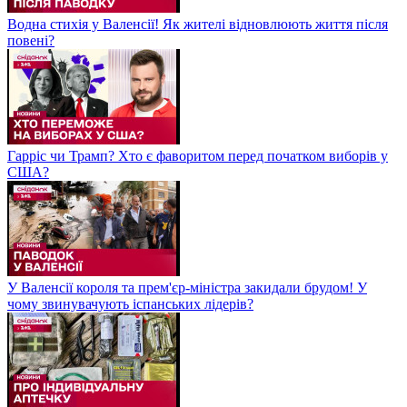
Водна стихія у Валенсії! Як жителі відновлюють життя після
повені?
Гарріс чи Трамп? Хто є фаворитом перед початком виборів у
США?
У Валенсії короля та прем'єр-міністра закидали брудом! У
чому звинувачують іспанських лідерів?