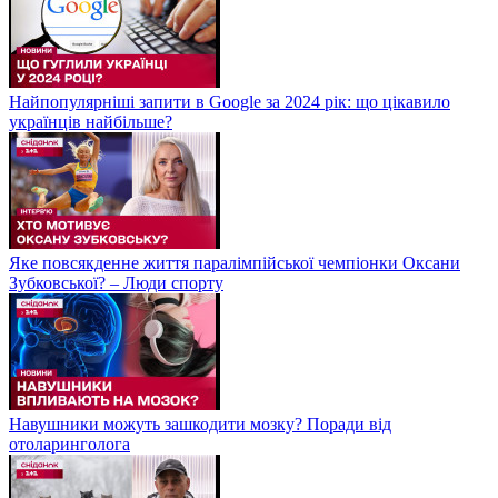
Найпопулярніші запити в Google за 2024 рік: що цікавило
українців найбільше?
Яке повсякденне життя паралімпійської чемпіонки Оксани
Зубковської? – Люди спорту
Навушники можуть зашкодити мозку? Поради від
отоларинголога