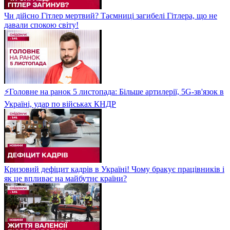
Чи дійсно Гітлер мертвий? Таємниці загибелі Гітлера, що не
давали спокою світу!
⚡Головне на ранок 5 листопада: Більше артилерії, 5G-зв'язок в
Україні, удар по військах КНДР
Кризовий дефіцит кадрів в Україні! Чому бракує працівників і
як це впливає на майбутнє країни?