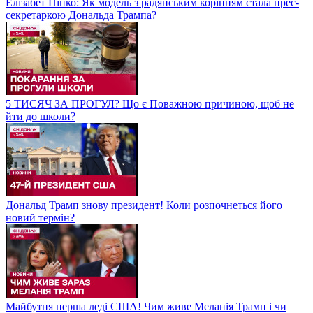
Елізабет Піпко: Як модель з радянським корінням стала прес-
секретаркою Дональда Трампа?
5 ТИСЯЧ ЗА ПРОГУЛ? Що є Поважною причиною, щоб не
йти до школи?
Дональд Трамп знову президент! Коли розпочнеться його
новий термін?
Майбутня перша леді США! Чим живе Меланія Трамп і чи