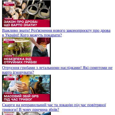
Важливо знати! Роз'яснення нового законопроєкту про дрова
в Україні! Кого можуть покарати?
Отруєння грибами з летальними наслідками! Які симптоми не
варто ігнорувати?
Скарги на неправильний час та локацію під час повітряної
тривоги! В чому причина збоїв?