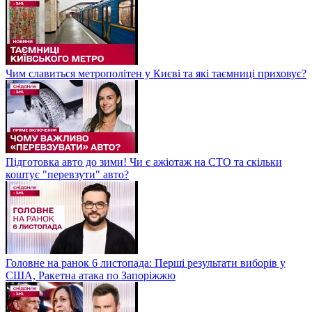
Чим славиться метрополітен у Києві та які таємниці приховує?
Підготовка авто до зими! Чи є ажіотаж на СТО та скільки
коштує "перевзути" авто?
Головне на ранок 6 листопада: Перші результати виборів у
США, Ракетна атака по Запоріжжю