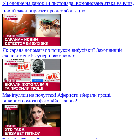
⚡ Головне на ранок 14 листопада: Комбінована атака на Київ,
новий законопроєкт про демобілізацію
Як сарана допомагає з пошуком вибухівки? Захопливий
експеримент із супернюхом комах
Маніпуляції на почуттях! Аферисти збирали гроші,
використовуючи фото військового!