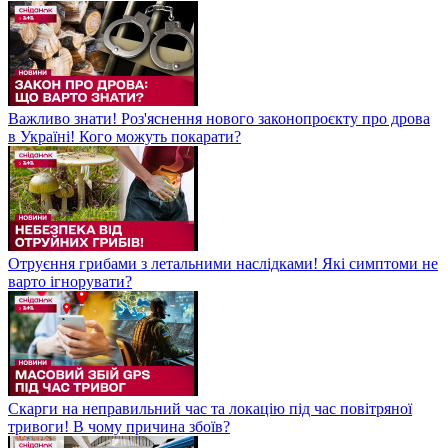
Важливо знати! Роз'яснення нового законопроєкту про дрова
в Україні! Кого можуть покарати?
Отруєння грибами з летальними наслідками! Які симптоми не
варто ігнорувати?
Скарги на неправильний час та локацію під час повітряної
тривоги! В чому причина збоїв?