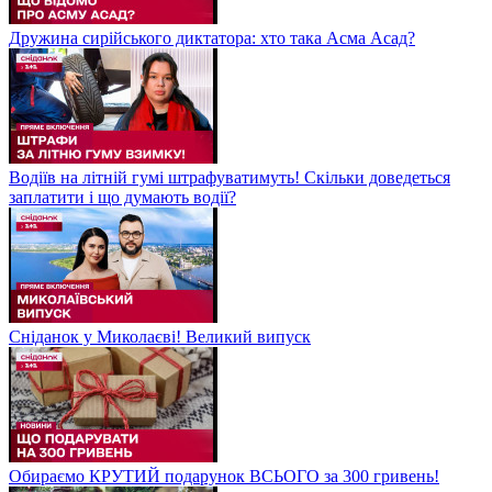
Дружина сирійського диктатора: хто така Асма Асад?
Водіїв на літній гумі штрафуватимуть! Скільки доведеться
заплатити і що думають водії?
Сніданок у Миколаєві! Великий випуск
Обираємо КРУТИЙ подарунок ВСЬОГО за 300 гривень!