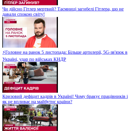
Чи дійсно Гітлер мертвий? Таємниці загибелі Гітлера, що не
давали спокою світу!
⚡Головне на ранок 5 листопада: Більше артилерії, 5G-зв'язок в
Україні, удар по військах КНДР
Кризовий дефіцит кадрів в Україні! Чому бракує працівників і
як це впливає на майбутнє країни?