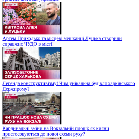
Артем Приходько та місцеві мешканці Луцька створили
справжнє ЧУДО в місті!
Легенда конструктивізму! Чим унікальна будівля харківського
Держпрому?
Кардинальні зміни на Вокзальній площі: як кияни
пристосовуються до нової схеми руху?