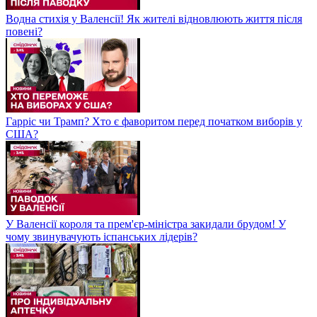
Водна стихія у Валенсії! Як жителі відновлюють життя після
повені?
Гарріс чи Трамп? Хто є фаворитом перед початком виборів у
США?
У Валенсії короля та прем'єр-міністра закидали брудом! У
чому звинувачують іспанських лідерів?