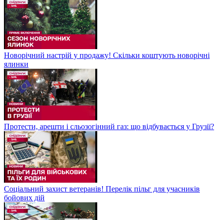
Новорічний настрій у продажу! Скільки коштують новорічні
ялинки
Протести, арешти і сльозогінний газ: що відбувається у Грузії?
Соціальний захист ветеранів! Перелік пільг для учасників
бойових дій