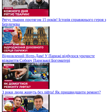
Рятує тварин протягом 15 років! Історія справжнього героя з
Бердичева
Відновлений Нотр-Дам! У Парижі відбулося урочисте
відкриття Собору Паризької Богоматері
3 роки люди живуть без ліфта! Як пришвидшити ремонт?