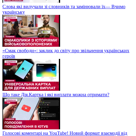
Слова які вилучали зі словників та замінювали їх— Вчимо
українську
«Смак свободи»: заклик до світу про звільнення українських
героїв
Що таке Дія.Картка і які виплати можна отримати?
Голосові коментарі на YouTube! Новий формат взаємодії від