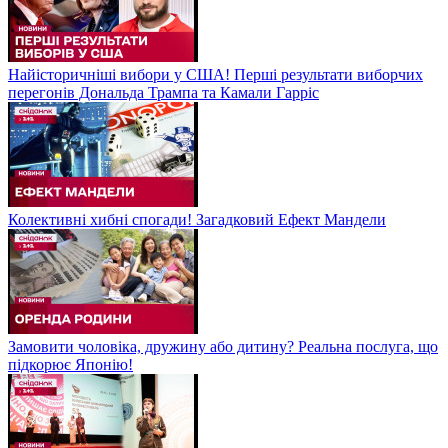
Найісторичніші вибори у США! Перші результати виборчих
перегонів Дональда Трампа та Камали Гарріс
Колективні хибні спогади! Загадковий Ефект Мандели
Замовити чоловіка, дружину або дитину? Реальна послуга, що
підкорює Японію!