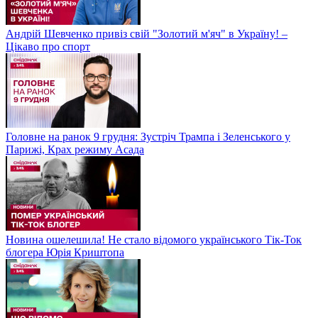
Андрій Шевченко привіз свій "Золотий м'яч" в Україну! –
Цікаво про спорт
Головне на ранок 9 грудня: Зустріч Трампа і Зеленського у
Парижі, Крах режиму Асада
Новина ошелешила! Не стало відомого українського Тік-Ток
блогера Юрія Криштопа