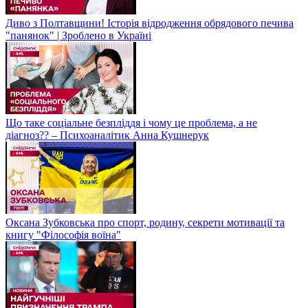
Диво з Полтавщини! Історія відродження обрядового печива
"панянок" | Зроблено в Україні
Що таке соціальне безпліддя і чому це проблема, а не
діагноз?? – Психоаналітик Анна Кушнерук
Оксана Зубковська про спорт, родину, секрети мотивації та
книгу "Філософія воїна"