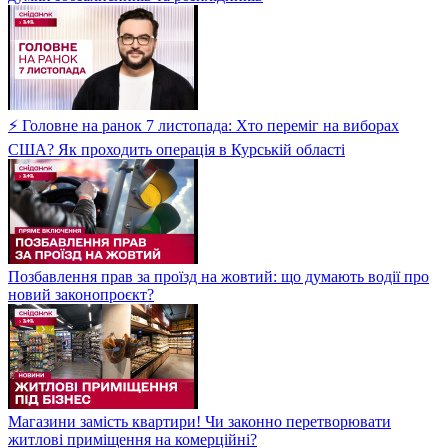
⚡ Головне на ранок 7 листопада: Хто переміг на виборах
США? Як проходить операція в Курській області
Позбавлення прав за проїзд на жовтий: що думають водії про
новий законопроєкт?
Магазини замість квартири! Чи законно перетворювати
житлові приміщення на комерційні?