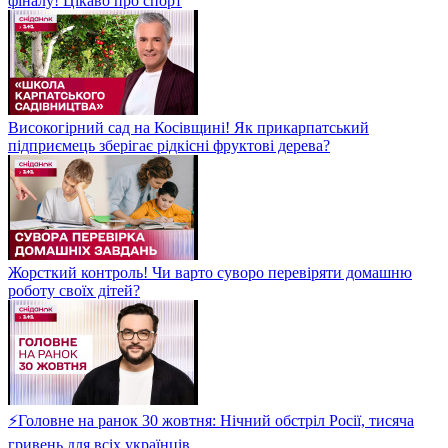
фіналу! Цікаво про спорт
Високогірний сад на Косівщині! Як прикарпатський
підприємець зберігає рідкісні фруктові дерева?
Жорсткий контроль! Чи варто суворо перевіряти домашню
роботу своїх дітей?
⚡Головне на ранок 30 жовтня: Нічний обстріл Росії, тисяча
гривень для всіх українців