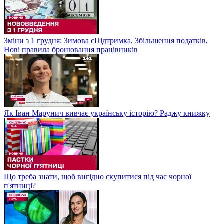
Зміни з 1 грудня: Зимова єПідтримка, Збільшення податків,
Нові правила бронювання працівників
Як Іван Марунич вивчає українську історію? Раджу книжку
Що треба знати, щоб вигідно скупитися під час чорної
п'ятниці?