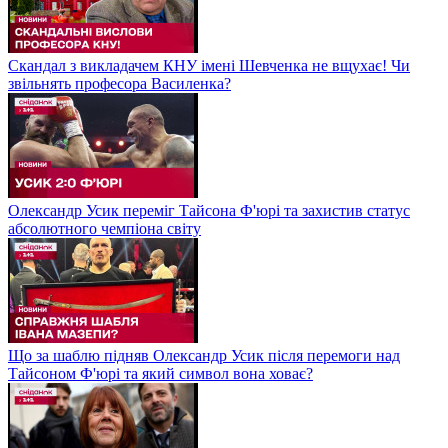
Скандал з викладачем КНУ імені Шевченка не вщухає! Чи
звільнять професора Василенка?
Олександр Усик переміг Тайсона Ф'юрі та захистив статус
абсолютного чемпіона світу
Що за шаблю підняв Олександр Усик після перемоги над
Тайсоном Ф'юрі та який символ вона ховає?