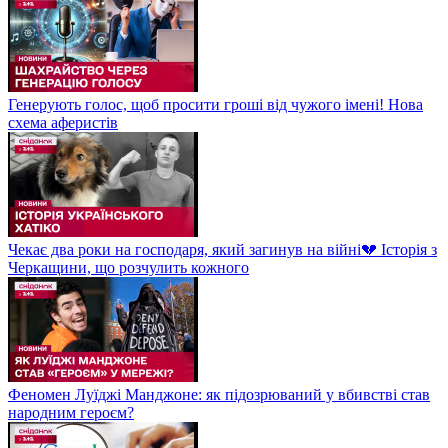
Генерують голос, щоб просити гроші від чужого імені! Нова
схема аферистів
Чекає два роки на господаря, який загинув на війні💔 Історія з
Черкащини, що розчулить кожного
Феномен Луїджі Манджоне: як підозрюваний у вбивстві став
народним героєм?