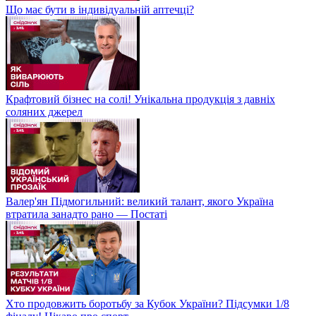
Що має бути в індивідуальній аптечці?
Крафтовий бізнес на солі! Унікальна продукція з давніх
соляних джерел
Валер'ян Підмогильний: великий талант, якого Україна
втратила занадто рано — Постаті
Хто продовжить боротьбу за Кубок України? Підсумки 1/8