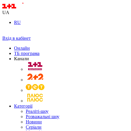
UA
RU
Вхід в кабінет
Онлайн
ТБ програма
Канали
Категорії
Реаліті-шоу
Розважальні шоу
Новини
Серіали