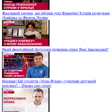
Жахливий злочин, що обурив усю Францію! Історія подружжя
Домініка та Жизель Пеліко
Який фентезійний бестселер підкорив серце Яни Завальської?
Вперше! Бій століття «Усик-Ф'юрі» судитиме штучний
інтелект! – Цікаво про спорт