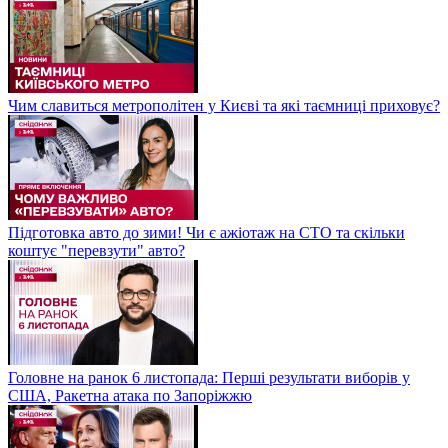
Чим славиться метрополітен у Києві та які таємниці приховує?
Підготовка авто до зими! Чи є ажіотаж на СТО та скільки
коштує "перевзути" авто?
Головне на ранок 6 листопада: Перші результати виборів у
США, Ракетна атака по Запоріжжю