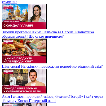
компанії!
Зйомки програми Акіма Галімова та Євгена Клопотенка
обурили людей! Що стало причиною?
Ціна свята! На скільки подорожчав новорічно-різдвяний стіл?
Акім Галімов: про новий епізод «Реальної історії» і хейт через
зйомки у Києво-Печерській лаврі