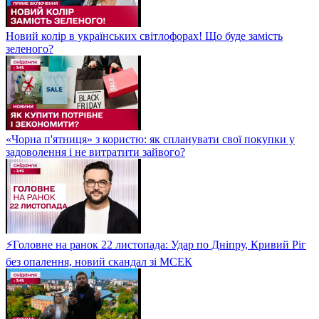
Новий колір в українських світлофорах! Що буде замість
зеленого?
«Чорна п'ятниця» з користю: як спланувати свої покупки у
задоволення і не витратити зайвого?
⚡Головне на ранок 22 листопада: Удар по Дніпру, Кривий Ріг
без опалення, новий скандал зі МСЕК