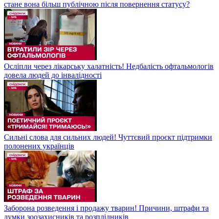
стане вона більш публічною після повернення статусу?
Осліпли через лікарську халатність! Недбалість офтальмологів
довела людей до інвалідності
Сильні слова для сильних людей! Чуттєвий проєкт підтримки
полонених українців
Заборона розведення і продажу тварин! Причини, штрафи та
думки зоозахисників та розплідників