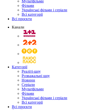
Мультфільми
Фільми
Українські фільми і серіали
Всі категорії
Всі проєкти
Канали
Категорії
Реаліті-шоу
Розважальні шоу
Новини
Серіали
Мультфільми
Фільми
Українські фільми і серіали
Всі категорії
Всі проєкти