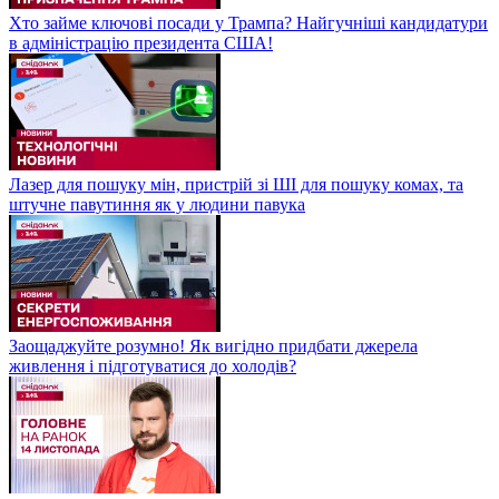
Хто займе ключові посади у Трампа? Найгучніші кандидатури
в адміністрацію президента США!
Лазер для пошуку мін, пристрій зі ШІ для пошуку комах, та
штучне павутиння як у людини павука
Заощаджуйте розумно! Як вигідно придбати джерела
живлення і підготуватися до холодів?