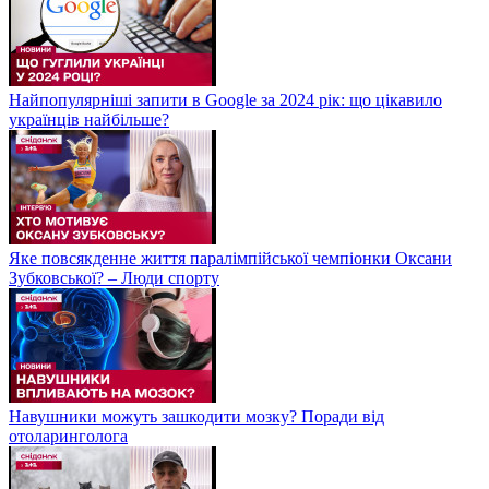
Найпопулярніші запити в Google за 2024 рік: що цікавило
українців найбільше?
Яке повсякденне життя паралімпійської чемпіонки Оксани
Зубковської? – Люди спорту
Навушники можуть зашкодити мозку? Поради від
отоларинголога