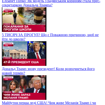
Елізабет Піпко: Як модель з радянським корінням стала прес-
секретаркою Дональда Трампа?
5 ТИСЯЧ ЗА ПРОГУЛ? Що є Поважною причиною, щоб не
йти до школи?
Дональд Трамп знову президент! Коли розпочнеться його
новий термін?
Майбутня перша леді США! Чим живе Меланія Трамп і чи