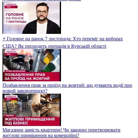
⚡ Головне на ранок 7 листопада: Хто переміг на виборах
США? Як проходить операція в Курській області
Позбавлення прав за проїзд на жовтий: що думають водії про
новий законопроєкт?
Магазини замість квартири! Чи законно перетворювати
житлові приміщення на комерційні?