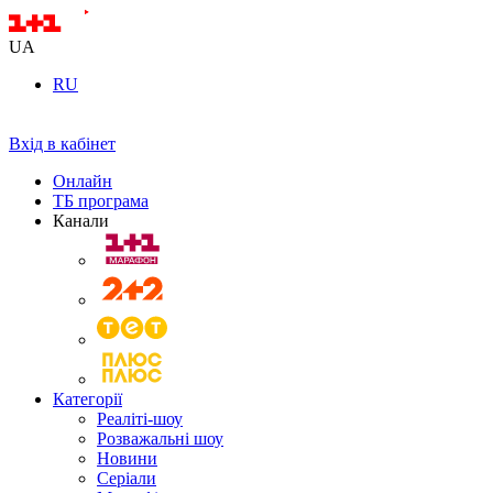
UA
RU
Вхід в кабінет
Онлайн
ТБ програма
Канали
Категорії
Реаліті-шоу
Розважальні шоу
Новини
Серіали