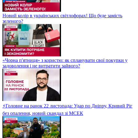
Новий колір в українських світлофорах! Що буде замість
зеленого?
«Чорна п'ятниця» з користю: як спланувати свої покупки у
задоволення і не витратити зайвого?
⚡Головне на ранок 22 листопада: Удар по Дніпру, Кривий Ріг
без опалення, новий скандал зі МСЕК