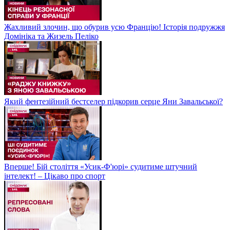
Жахливий злочин, що обурив усю Францію! Історія подружжя
Домініка та Жизель Пеліко
Який фентезійний бестселер підкорив серце Яни Завальської?
Вперше! Бій століття «Усик-Ф'юрі» судитиме штучний
інтелект! – Цікаво про спорт