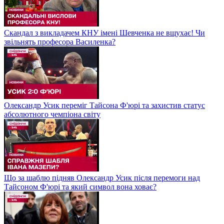
Скандал з викладачем КНУ імені Шевченка не вщухає! Чи
звільнять професора Василенка?
Олександр Усик переміг Тайсона Ф'юрі та захистив статус
абсолютного чемпіона світу
Що за шаблю підняв Олександр Усик після перемоги над
Тайсоном Ф'юрі та який символ вона ховає?