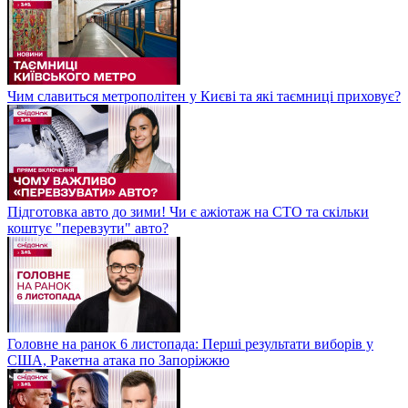
Чим славиться метрополітен у Києві та які таємниці приховує?
Підготовка авто до зими! Чи є ажіотаж на СТО та скільки
коштує "перевзути" авто?
Головне на ранок 6 листопада: Перші результати виборів у
США, Ракетна атака по Запоріжжю