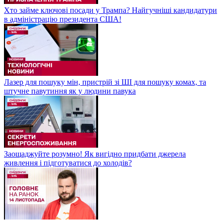
Хто займе ключові посади у Трампа? Найгучніші кандидатури
в адміністрацію президента США!
Лазер для пошуку мін, пристрій зі ШІ для пошуку комах, та
штучне павутиння як у людини павука
Заощаджуйте розумно! Як вигідно придбати джерела
живлення і підготуватися до холодів?