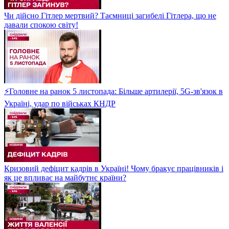
Чи дійсно Гітлер мертвий? Таємниці загибелі Гітлера, що не
давали спокою світу!
⚡Головне на ранок 5 листопада: Більше артилерії, 5G-зв'язок в
Україні, удар по військах КНДР
Кризовий дефіцит кадрів в Україні! Чому бракує працівників і
як це впливає на майбутнє країни?