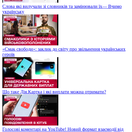
Слова які вилучали зі словників та замінювали їх— Вчимо
українську
«Смак свободи»: заклик до світу про звільнення українських
героїв
Що таке Дія.Картка і які виплати можна отримати?
Голосові коментарі на YouTube! Новий формат взаємодії від