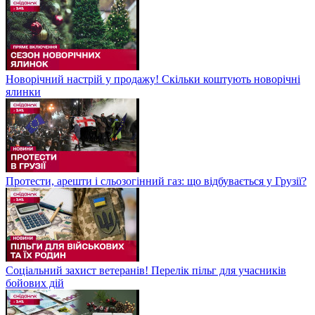
Новорічний настрій у продажу! Скільки коштують новорічні
ялинки
Протести, арешти і сльозогінний газ: що відбувається у Грузії?
Соціальний захист ветеранів! Перелік пільг для учасників
бойових дій