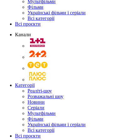
Мультфільми
Фільми
Українські фільми і серіали
Всі категорії
Всі проєкти
Канали
Категорії
Реаліті-шоу
Розважальні шоу
Новини
Серіали
Мультфільми
Фільми
Українські фільми і серіали
Всі категорії
Всі проєкти