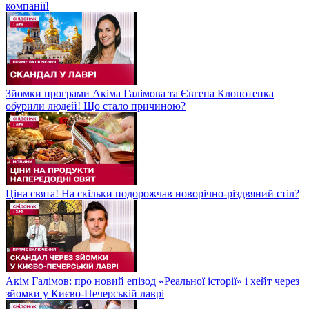
компанії!
Зйомки програми Акіма Галімова та Євгена Клопотенка
обурили людей! Що стало причиною?
Ціна свята! На скільки подорожчав новорічно-різдвяний стіл?
Акім Галімов: про новий епізод «Реальної історії» і хейт через
зйомки у Києво-Печерській лаврі