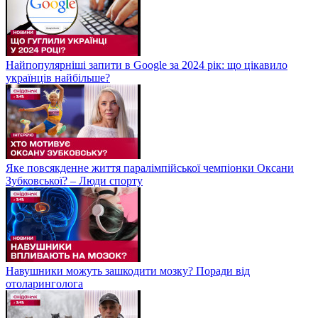
Найпопулярніші запити в Google за 2024 рік: що цікавило
українців найбільше?
Яке повсякденне життя паралімпійської чемпіонки Оксани
Зубковської? – Люди спорту
Навушники можуть зашкодити мозку? Поради від
отоларинголога