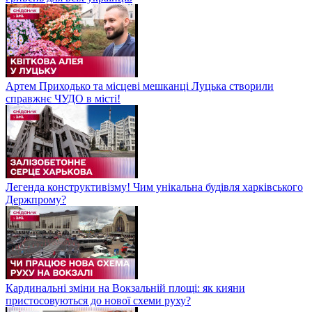
Артем Приходько та місцеві мешканці Луцька створили
справжнє ЧУДО в місті!
Легенда конструктивізму! Чим унікальна будівля харківського
Держпрому?
Кардинальні зміни на Вокзальній площі: як кияни
пристосовуються до нової схеми руху?