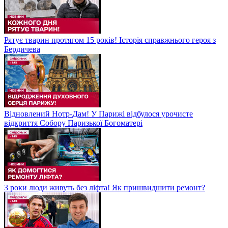
Рятує тварин протягом 15 років! Історія справжнього героя з
Бердичева
Відновлений Нотр-Дам! У Парижі відбулося урочисте
відкриття Собору Паризької Богоматері
3 роки люди живуть без ліфта! Як пришвидшити ремонт?