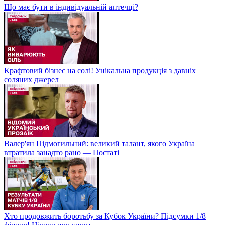
Що має бути в індивідуальній аптечці?
Крафтовий бізнес на солі! Унікальна продукція з давніх
соляних джерел
Валер'ян Підмогильний: великий талант, якого Україна
втратила занадто рано — Постаті
Хто продовжить боротьбу за Кубок України? Підсумки 1/8