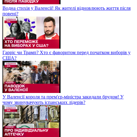
Водна стихія у Валенсії! Як жителі відновлюють життя після
повені?
Гарріс чи Трамп? Хто є фаворитом перед початком виборів у
США?
У Валенсії короля та прем'єр-міністра закидали брудом! У
чому звинувачують іспанських лідерів?