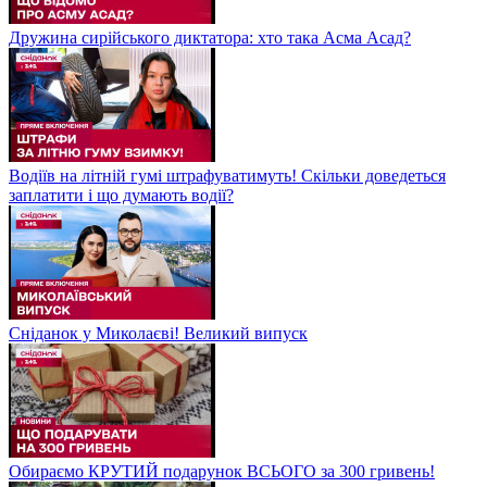
Дружина сирійського диктатора: хто така Асма Асад?
Водіїв на літній гумі штрафуватимуть! Скільки доведеться
заплатити і що думають водії?
Сніданок у Миколаєві! Великий випуск
Обираємо КРУТИЙ подарунок ВСЬОГО за 300 гривень!