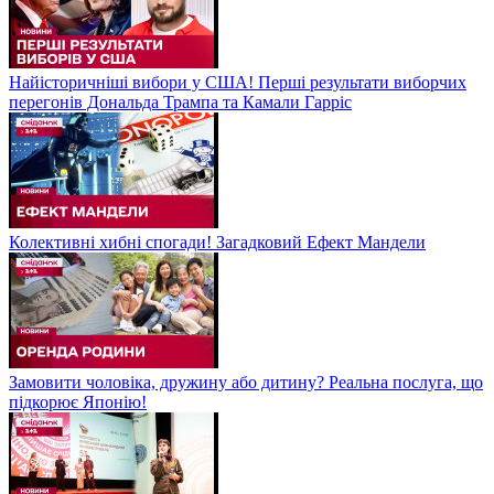
Найісторичніші вибори у США! Перші результати виборчих
перегонів Дональда Трампа та Камали Гарріс
Колективні хибні спогади! Загадковий Ефект Мандели
Замовити чоловіка, дружину або дитину? Реальна послуга, що
підкорює Японію!