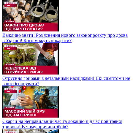
Важливо знати! Роз'яснення нового законопроєкту про дрова
в Україні! Кого можуть покарати?
Отруєння грибами з летальними наслідками! Які симптоми не
варто ігнорувати?
Скарги на неправильний час та локацію під час повітряної
тривоги! В чому причина збоїв?