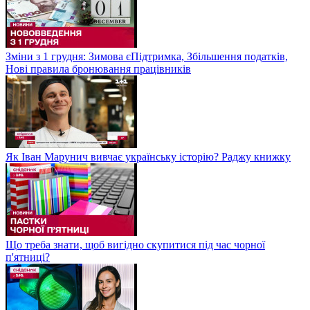
Зміни з 1 грудня: Зимова єПідтримка, Збільшення податків,
Нові правила бронювання працівників
Як Іван Марунич вивчає українську історію? Раджу книжку
Що треба знати, щоб вигідно скупитися під час чорної
п'ятниці?