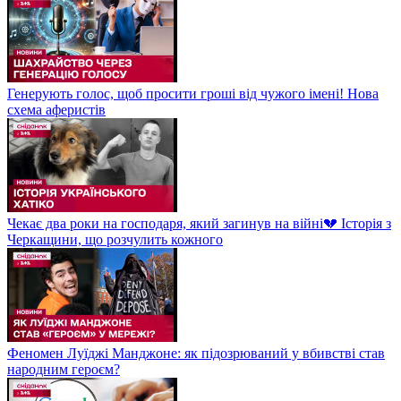
Генерують голос, щоб просити гроші від чужого імені! Нова
схема аферистів
Чекає два роки на господаря, який загинув на війні💔 Історія з
Черкащини, що розчулить кожного
Феномен Луїджі Манджоне: як підозрюваний у вбивстві став
народним героєм?