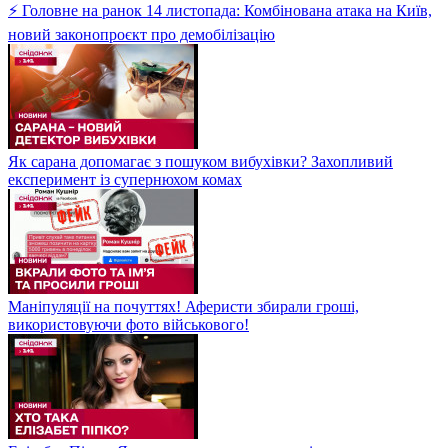
⚡ Головне на ранок 14 листопада: Комбінована атака на Київ,
новий законопроєкт про демобілізацію
Як сарана допомагає з пошуком вибухівки? Захопливий
експеримент із супернюхом комах
Маніпуляції на почуттях! Аферисти збирали гроші,
використовуючи фото військового!