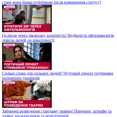
стане вона більш публічною після повернення статусу?
Осліпли через лікарську халатність! Недбалість офтальмологів
довела людей до інвалідності
Сильні слова для сильних людей! Чуттєвий проєкт підтримки
полонених українців
Заборона розведення і продажу тварин! Причини, штрафи та
думки зоозахисників та розплідників