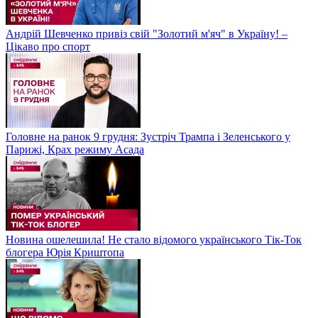
Андрій Шевченко привіз свій "Золотий м'яч" в Україну! –
Цікаво про спорт
Головне на ранок 9 грудня: Зустріч Трампа і Зеленського у
Парижі, Крах режиму Асада
Новина ошелешила! Не стало відомого українського Тік-Ток
блогера Юрія Криштопа