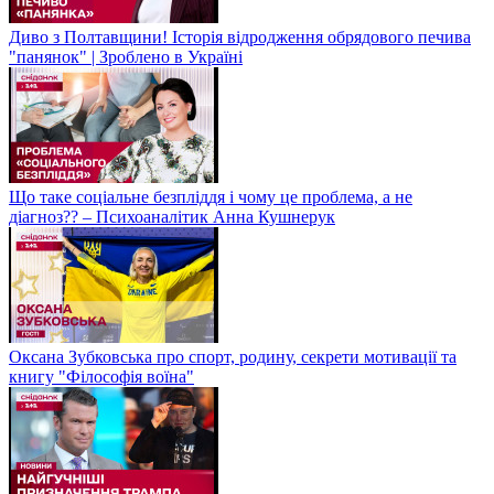
Диво з Полтавщини! Історія відродження обрядового печива
"панянок" | Зроблено в Україні
Що таке соціальне безпліддя і чому це проблема, а не
діагноз?? – Психоаналітик Анна Кушнерук
Оксана Зубковська про спорт, родину, секрети мотивації та
книгу "Філософія воїна"