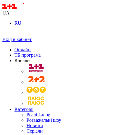
UA
RU
Вхід в кабінет
Онлайн
ТБ програма
Канали
Категорії
Реаліті-шоу
Розважальні шоу
Новини
Серіали