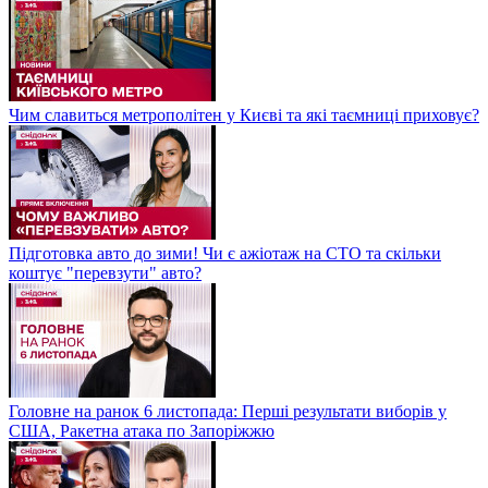
Чим славиться метрополітен у Києві та які таємниці приховує?
Підготовка авто до зими! Чи є ажіотаж на СТО та скільки
коштує "перевзути" авто?
Головне на ранок 6 листопада: Перші результати виборів у
США, Ракетна атака по Запоріжжю