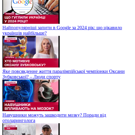
Найпопулярніші запити в Google за 2024 рік: що цікавило
українців найбільше?
Яке повсякденне життя паралімпійської чемпіонки Оксани
Зубковської? – Люди спорту
Навушники можуть зашкодити мозку? Поради від
отоларинголога