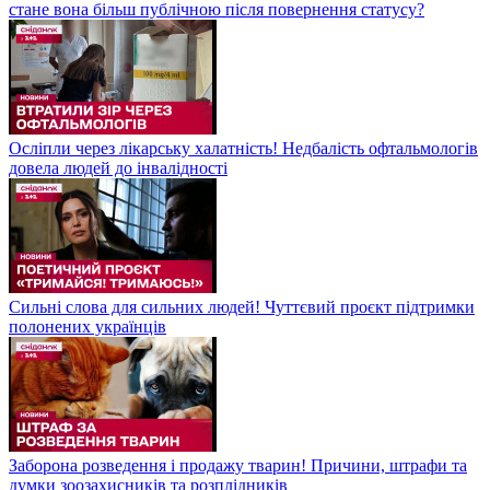
стане вона більш публічною після повернення статусу?
Осліпли через лікарську халатність! Недбалість офтальмологів
довела людей до інвалідності
Сильні слова для сильних людей! Чуттєвий проєкт підтримки
полонених українців
Заборона розведення і продажу тварин! Причини, штрафи та
думки зоозахисників та розплідників