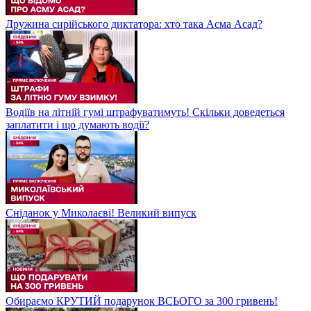
Дружина сирійського диктатора: хто така Асма Асад?
Водіїв на літній гумі штрафуватимуть! Скільки доведеться
заплатити і що думають водії?
Сніданок у Миколаєві! Великий випуск
Обираємо КРУТИЙ подарунок ВСЬОГО за 300 гривень!