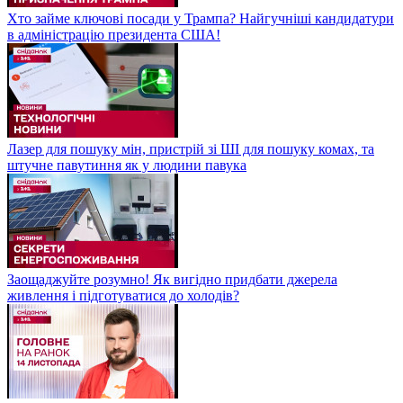
Хто займе ключові посади у Трампа? Найгучніші кандидатури
в адміністрацію президента США!
Лазер для пошуку мін, пристрій зі ШІ для пошуку комах, та
штучне павутиння як у людини павука
Заощаджуйте розумно! Як вигідно придбати джерела
живлення і підготуватися до холодів?