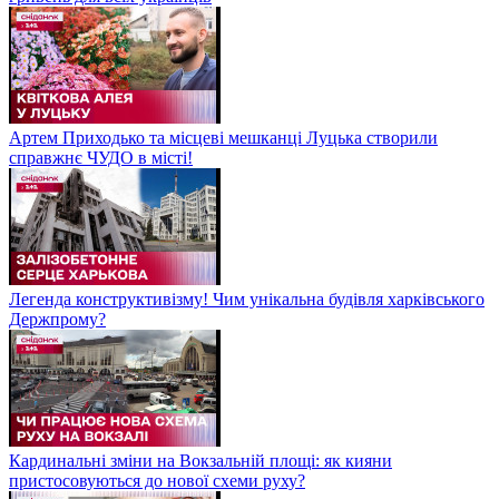
Артем Приходько та місцеві мешканці Луцька створили
справжнє ЧУДО в місті!
Легенда конструктивізму! Чим унікальна будівля харківського
Держпрому?
Кардинальні зміни на Вокзальній площі: як кияни
пристосовуються до нової схеми руху?