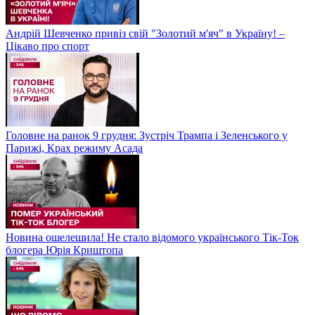
Андрій Шевченко привіз свій "Золотий м'яч" в Україну! –
Цікаво про спорт
Головне на ранок 9 грудня: Зустріч Трампа і Зеленського у
Парижі, Крах режиму Асада
Новина ошелешила! Не стало відомого українського Тік-Ток
блогера Юрія Криштопа