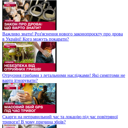
Важливо знати! Роз'яснення нового законопроєкту про дрова
в Україні! Кого можуть покарати?
Отруєння грибами з летальними наслідками! Які симптоми не
варто ігнорувати?
Скарги на неправильний час та локацію під час повітряної
тривоги! В чому причина збоїв?