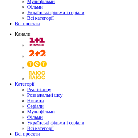
Мультфільми
Фільми
Українські фільми і серіали
Всі категорії
Всі проєкти
Канали
Категорії
Реаліті-шоу
Розважальні шоу
Новини
Серіали
Мультфільми
Фільми
Українські фільми і серіали
Всі категорії
Всі проєкти