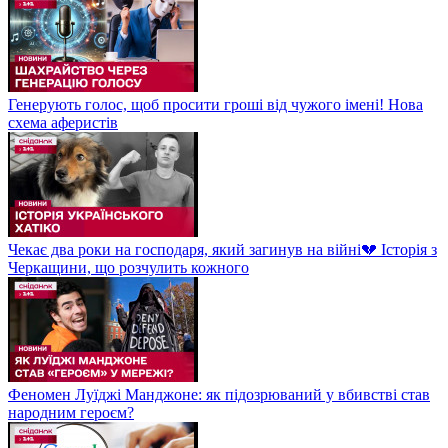
Генерують голос, щоб просити гроші від чужого імені! Нова
схема аферистів
Чекає два роки на господаря, який загинув на війні💔 Історія з
Черкащини, що розчулить кожного
Феномен Луїджі Манджоне: як підозрюваний у вбивстві став
народним героєм?