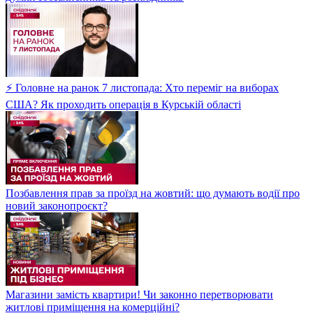
⚡ Головне на ранок 7 листопада: Хто переміг на виборах
США? Як проходить операція в Курській області
Позбавлення прав за проїзд на жовтий: що думають водії про
новий законопроєкт?
Магазини замість квартири! Чи законно перетворювати
житлові приміщення на комерційні?