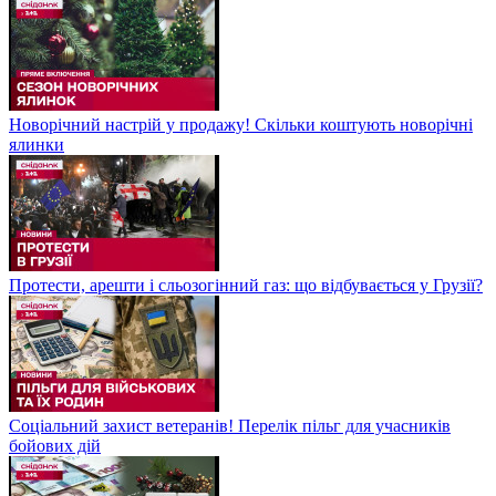
Новорічний настрій у продажу! Скільки коштують новорічні
ялинки
Протести, арешти і сльозогінний газ: що відбувається у Грузії?
Соціальний захист ветеранів! Перелік пільг для учасників
бойових дій