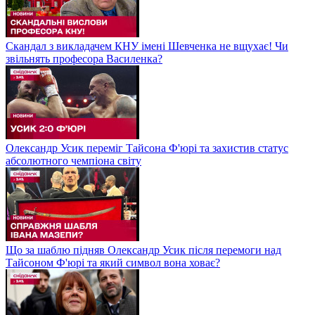
Скандал з викладачем КНУ імені Шевченка не вщухає! Чи
звільнять професора Василенка?
Олександр Усик переміг Тайсона Ф'юрі та захистив статус
абсолютного чемпіона світу
Що за шаблю підняв Олександр Усик після перемоги над
Тайсоном Ф'юрі та який символ вона ховає?