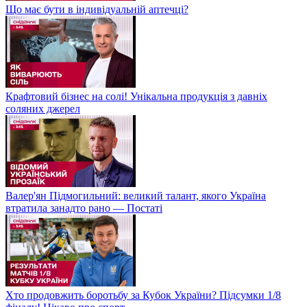
Що має бути в індивідуальній аптечці?
Крафтовий бізнес на солі! Унікальна продукція з давніх
соляних джерел
Валер'ян Підмогильний: великий талант, якого Україна
втратила занадто рано — Постаті
Хто продовжить боротьбу за Кубок України? Підсумки 1/8