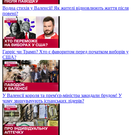
Водна стихія у Валенсії! Як жителі відновлюють життя після
повені?
Гарріс чи Трамп? Хто є фаворитом перед початком виборів у
США?
У Валенсії короля та прем'єр-міністра закидали брудом! У
чому звинувачують іспанських лідерів?