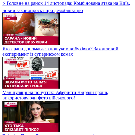
⚡ Головне на ранок 14 листопада: Комбінована атака на Київ,
новий законопроєкт про демобілізацію
Як сарана допомагає з пошуком вибухівки? Захопливий
експеримент із супернюхом комах
Маніпуляції на почуттях! Аферисти збирали гроші,
використовуючи фото військового!