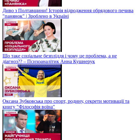
Диво з Полтавщини! Історія відродження обрядового печива
"панянок" | Зроблено в Україні
Що таке соціальне безпліддя і чому це проблема, а не
діагноз?? – Психоаналітик Анна Кушнерук
Оксана Зубковська про спорт, родину, секрети мотивації та
книгу "Філософія воїна"