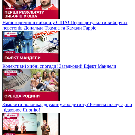
Найісторичніші вибори у США! Перші результати виборчих
перегонів Дональда Трампа та Камали Гарріс
Колективні хибні спогади! Загадковий Ефект Мандели
Замовити чоловіка, дружину або дитину? Реальна послуга, що
підкорює Японію!