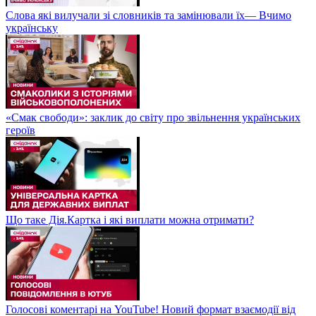
Слова які вилучали зі словників та замінювали їх— Вчимо
українську
«Смак свободи»: заклик до світу про звільнення українських
героїв
Що таке Дія.Картка і які виплати можна отримати?
Голосові коментарі на YouTube! Новий формат взаємодії від