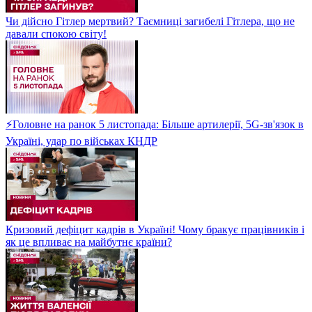
Чи дійсно Гітлер мертвий? Таємниці загибелі Гітлера, що не
давали спокою світу!
⚡Головне на ранок 5 листопада: Більше артилерії, 5G-зв'язок в
Україні, удар по військах КНДР
Кризовий дефіцит кадрів в Україні! Чому бракує працівників і
як це впливає на майбутнє країни?