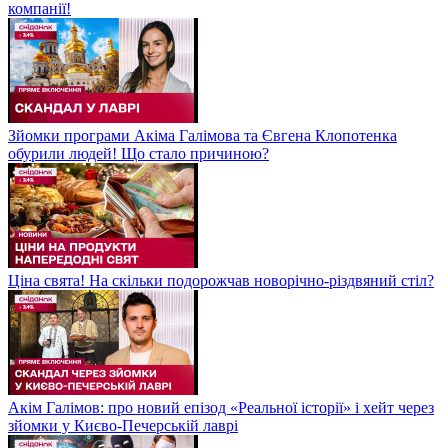
компанії!
Зйомки програми Акіма Галімова та Євгена Клопотенка
обурили людей! Що стало причиною?
Ціна свята! На скільки подорожчав новорічно-різдвяний стіл?
Акім Галімов: про новий епізод «Реальної історії» і хейт через
зйомки у Києво-Печерській лаврі