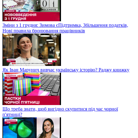
Зміни з 1 грудня: Зимова єПідтримка, Збільшення податків,
Нові правила бронювання працівників
Як Іван Марунич вивчає українську історію? Раджу книжку
Що треба знати, щоб вигідно скупитися під час чорної
п'ятниці?