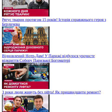
Рятує тварин протягом 15 років! Історія справжнього героя з
Бердичева
Відновлений Нотр-Дам! У Парижі відбулося урочисте
відкриття Собору Паризької Богоматері
3 роки люди живуть без ліфта! Як пришвидшити ремонт?