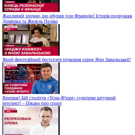
Жахливий злочин, що обурив усю Францію! Історія подружжя
Домініка та Жизель Пеліко
Який фентезійний бестселер підкорив серце Яни Завальської?
Вперше! Бій століття «Усик-Ф'юрі» судитиме штучний
інтелект! – Цікаво про спорт