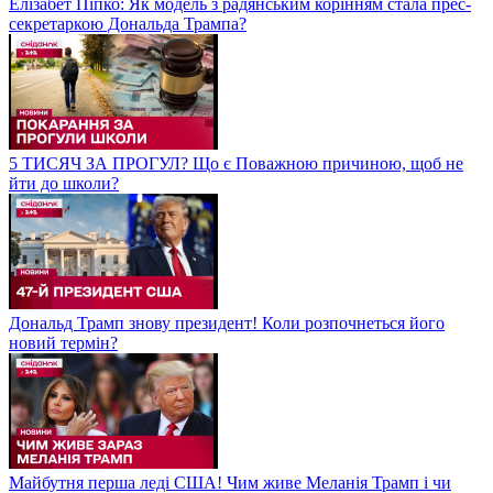
Елізабет Піпко: Як модель з радянським корінням стала прес-
секретаркою Дональда Трампа?
5 ТИСЯЧ ЗА ПРОГУЛ? Що є Поважною причиною, щоб не
йти до школи?
Дональд Трамп знову президент! Коли розпочнеться його
новий термін?
Майбутня перша леді США! Чим живе Меланія Трамп і чи