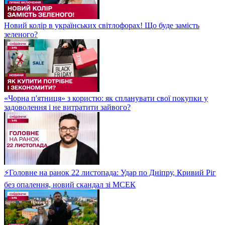
Новий колір в українських світлофорах! Що буде замість
зеленого?
«Чорна п'ятниця» з користю: як спланувати свої покупки у
задоволення і не витратити зайвого?
⚡Головне на ранок 22 листопада: Удар по Дніпру, Кривий Ріг
без опалення, новий скандал зі МСЕК