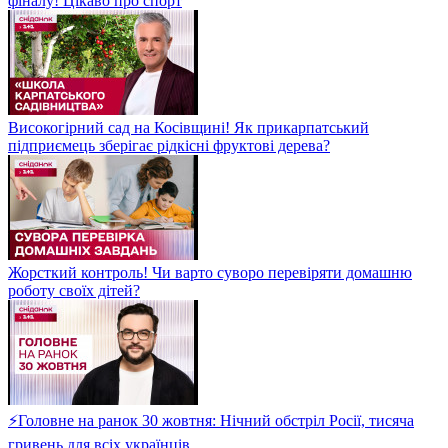
фіналу! Цікаво про спорт
Високогірний сад на Косівщині! Як прикарпатський
підприємець зберігає рідкісні фруктові дерева?
Жорсткий контроль! Чи варто суворо перевіряти домашню
роботу своїх дітей?
⚡Головне на ранок 30 жовтня: Нічний обстріл Росії, тисяча
гривень для всіх українців