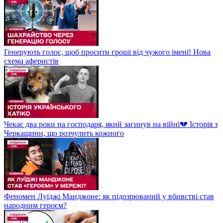
Генерують голос, щоб просити гроші від чужого імені! Нова
схема аферистів
Чекає два роки на господаря, який загинув на війні💔 Історія з
Черкащини, що розчулить кожного
Феномен Луїджі Манджоне: як підозрюваний у вбивстві став
народним героєм?