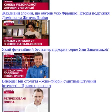
Жахливий злочин, що обурив усю Францію! Історія подружжя
Домініка та Жизель Пеліко
Який фентезійний бестселер підкорив серце Яни Завальської?
Вперше! Бій століття «Усик-Ф'юрі» судитиме штучний
інтелект! – Цікаво про спорт