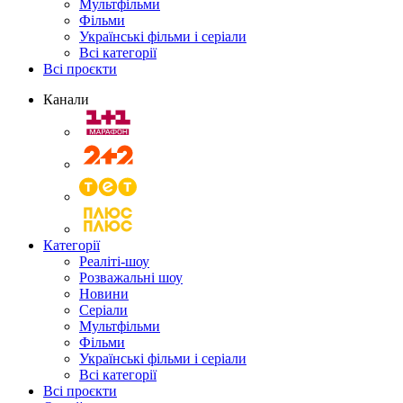
Мультфільми
Фільми
Українські фільми і серіали
Всі категорії
Всі проєкти
Канали
Категорії
Реаліті-шоу
Розважальні шоу
Новини
Серіали
Мультфільми
Фільми
Українські фільми і серіали
Всі категорії
Всі проєкти