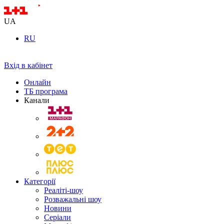
UA
RU
Вхід в кабінет
Онлайн
ТБ програма
Канали
Категорії
Реаліті-шоу
Розважальні шоу
Новини
Серіали