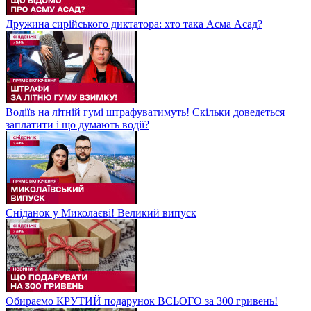
Дружина сирійського диктатора: хто така Асма Асад?
Водіїв на літній гумі штрафуватимуть! Скільки доведеться
заплатити і що думають водії?
Сніданок у Миколаєві! Великий випуск
Обираємо КРУТИЙ подарунок ВСЬОГО за 300 гривень!