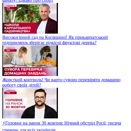
фіналу! Цікаво про спорт
Високогірний сад на Косівщині! Як прикарпатський
підприємець зберігає рідкісні фруктові дерева?
Жорсткий контроль! Чи варто суворо перевіряти домашню
роботу своїх дітей?
⚡Головне на ранок 30 жовтня: Нічний обстріл Росії, тисяча
гривень для всіх українців