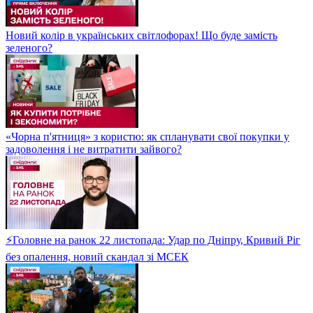
Новий колір в українських світлофорах! Що буде замість
зеленого?
«Чорна п'ятниця» з користю: як спланувати свої покупки у
задоволення і не витратити зайвого?
⚡Головне на ранок 22 листопада: Удар по Дніпру, Кривий Ріг
без опалення, новий скандал зі МСЕК