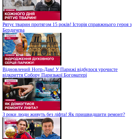
Рятує тварин протягом 15 років! Історія справжнього героя з
Бердичева
Відновлений Нотр-Дам! У Парижі відбулося урочисте
відкриття Собору Паризької Богоматері
3 роки люди живуть без ліфта! Як пришвидшити ремонт?