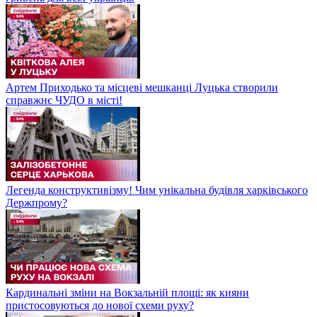
Артем Приходько та місцеві мешканці Луцька створили
справжнє ЧУДО в місті!
Легенда конструктивізму! Чим унікальна будівля харківського
Держпрому?
Кардинальні зміни на Вокзальній площі: як кияни
пристосовуються до нової схеми руху?