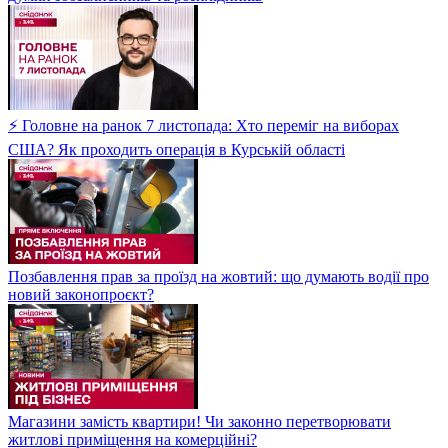
⚡ Головне на ранок 7 листопада: Хто переміг на виборах
США? Як проходить операція в Курській області
Позбавлення прав за проїзд на жовтий: що думають водії про
новий законопроєкт?
Магазини замість квартири! Чи законно перетворювати
житлові приміщення на комерційні?