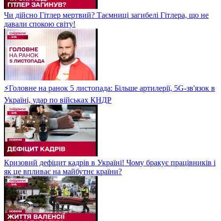
Чи дійсно Гітлер мертвий? Таємниці загибелі Гітлера, що не
давали спокою світу!
⚡Головне на ранок 5 листопада: Більше артилерії, 5G-зв'язок в
Україні, удар по військах КНДР
Кризовий дефіцит кадрів в Україні! Чому бракує працівників і
як це впливає на майбутнє країни?