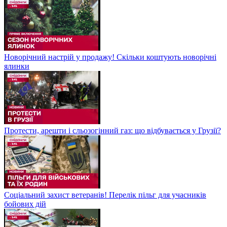
Новорічний настрій у продажу! Скільки коштують новорічні
ялинки
Протести, арешти і сльозогінний газ: що відбувається у Грузії?
Соціальний захист ветеранів! Перелік пільг для учасників
бойових дій