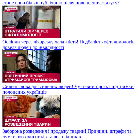
стане вона більш публічною після повернення статусу?
Осліпли через лікарську халатність! Недбалість офтальмологів
довела людей до інвалідності
Сильні слова для сильних людей! Чуттєвий проєкт підтримки
полонених українців
Заборона розведення і продажу тварин! Причини, штрафи та
думки зоозахисників та розплідників