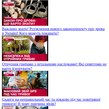
Важливо знати! Роз'яснення нового законопроєкту про дрова
в Україні! Кого можуть покарати?
Отруєння грибами з летальними наслідками! Які симптоми не
варто ігнорувати?
Скарги на неправильний час та локацію під час повітряної
тривоги! В чому причина збоїв?