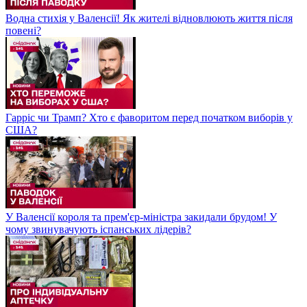
Водна стихія у Валенсії! Як жителі відновлюють життя після
повені?
Гарріс чи Трамп? Хто є фаворитом перед початком виборів у
США?
У Валенсії короля та прем'єр-міністра закидали брудом! У
чому звинувачують іспанських лідерів?