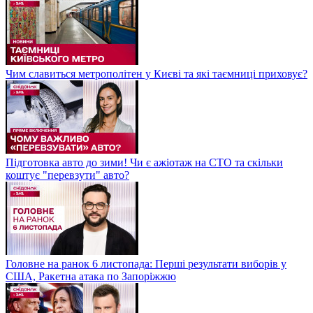
Чим славиться метрополітен у Києві та які таємниці приховує?
Підготовка авто до зими! Чи є ажіотаж на СТО та скільки
коштує "перевзути" авто?
Головне на ранок 6 листопада: Перші результати виборів у
США, Ракетна атака по Запоріжжю