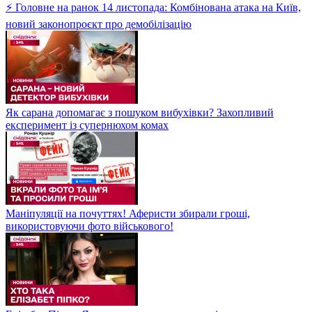
⚡ Головне на ранок 14 листопада: Комбінована атака на Київ,
новий законопроєкт про демобілізацію
Як сарана допомагає з пошуком вибухівки? Захопливий
експеримент із супернюхом комах
Маніпуляції на почуттях! Аферисти збирали гроші,
використовуючи фото військового!