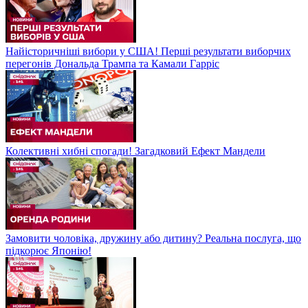
Найісторичніші вибори у США! Перші результати виборчих
перегонів Дональда Трампа та Камали Гарріс
Колективні хибні спогади! Загадковий Ефект Мандели
Замовити чоловіка, дружину або дитину? Реальна послуга, що
підкорює Японію!