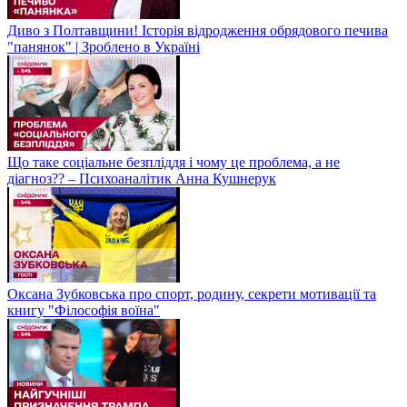
Диво з Полтавщини! Історія відродження обрядового печива
"панянок" | Зроблено в Україні
Що таке соціальне безпліддя і чому це проблема, а не
діагноз?? – Психоаналітик Анна Кушнерук
Оксана Зубковська про спорт, родину, секрети мотивації та
книгу "Філософія воїна"