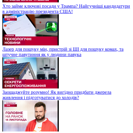
Хто займе ключові посади у Трампа? Найгучніші кандидатури
в адміністрацію президента США!
Лазер для пошуку мін, пристрій зі ШІ для пошуку комах, та
штучне павутиння як у людини павука
Заощаджуйте розумно! Як вигідно придбати джерела
живлення і підготуватися до холодів?