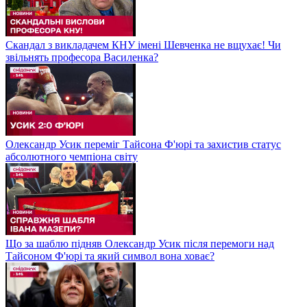
Скандал з викладачем КНУ імені Шевченка не вщухає! Чи
звільнять професора Василенка?
Олександр Усик переміг Тайсона Ф'юрі та захистив статус
абсолютного чемпіона світу
Що за шаблю підняв Олександр Усик після перемоги над
Тайсоном Ф'юрі та який символ вона ховає?