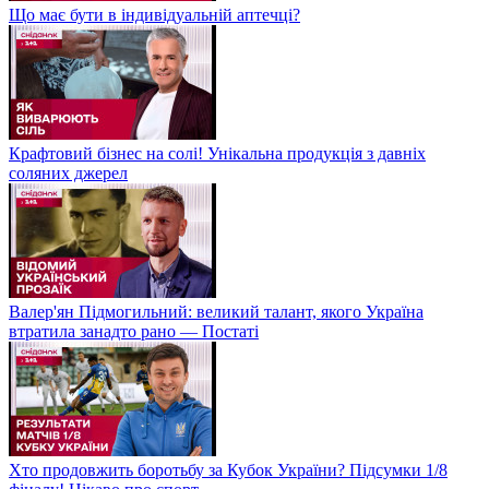
Що має бути в індивідуальній аптечці?
Крафтовий бізнес на солі! Унікальна продукція з давніх
соляних джерел
Валер'ян Підмогильний: великий талант, якого Україна
втратила занадто рано — Постаті
Хто продовжить боротьбу за Кубок України? Підсумки 1/8