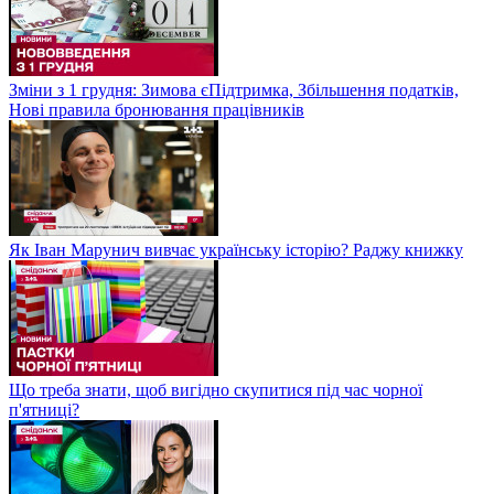
Зміни з 1 грудня: Зимова єПідтримка, Збільшення податків,
Нові правила бронювання працівників
Як Іван Марунич вивчає українську історію? Раджу книжку
Що треба знати, щоб вигідно скупитися під час чорної
п'ятниці?