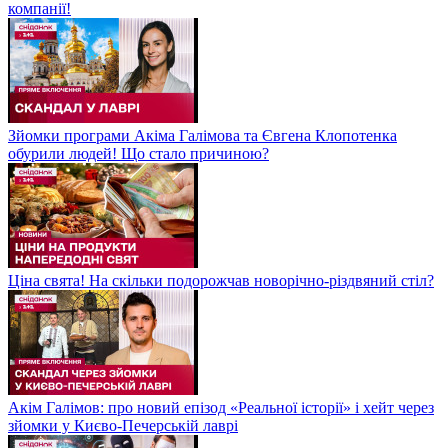
компанії!
Зйомки програми Акіма Галімова та Євгена Клопотенка
обурили людей! Що стало причиною?
Ціна свята! На скільки подорожчав новорічно-різдвяний стіл?
Акім Галімов: про новий епізод «Реальної історії» і хейт через
зйомки у Києво-Печерській лаврі