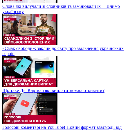
Слова які вилучали зі словників та замінювали їх— Вчимо
українську
«Смак свободи»: заклик до світу про звільнення українських
героїв
Що таке Дія.Картка і які виплати можна отримати?
Голосові коментарі на YouTube! Новий формат взаємодії від