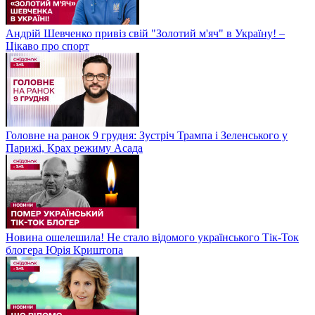
Андрій Шевченко привіз свій "Золотий м'яч" в Україну! –
Цікаво про спорт
Головне на ранок 9 грудня: Зустріч Трампа і Зеленського у
Парижі, Крах режиму Асада
Новина ошелешила! Не стало відомого українського Тік-Ток
блогера Юрія Криштопа