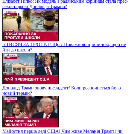
Елізабет Піпко: Як модель з радянським корінням стала прес-
секретаркою Дональда Трампа?
5 ТИСЯЧ ЗА ПРОГУЛ? Що є Поважною причиною, щоб не
йти до школи?
Дональд Трамп знову президент! Коли розпочнеться його
новий термін?
Майбутня перша леді США! Чим живе Меланія Трамп і чи