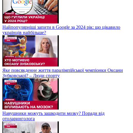
Найпопулярніші запити в Google за 2024 рік: що цікавило
українців найбільше?
Яке повсякденне життя паралімпійської чемпіонки Оксани
Зубковської? – Люди спорту
Навушники можуть зашкодити мозку? Поради від
отоларинголога