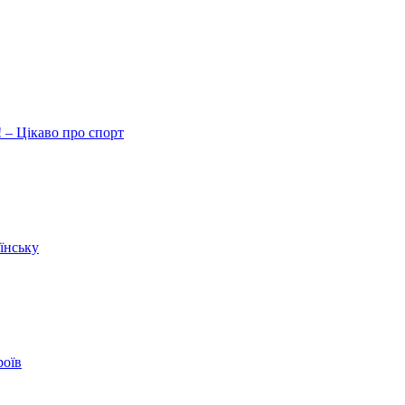
 – Цікаво про спорт
їнську
роїв