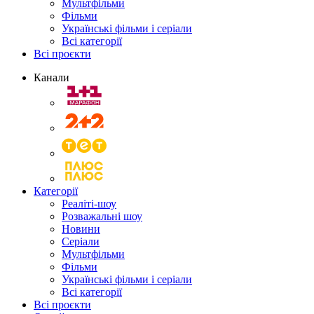
Мультфільми
Фільми
Українські фільми і серіали
Всі категорії
Всі проєкти
Канали
Категорії
Реаліті-шоу
Розважальні шоу
Новини
Серіали
Мультфільми
Фільми
Українські фільми і серіали
Всі категорії
Всі проєкти