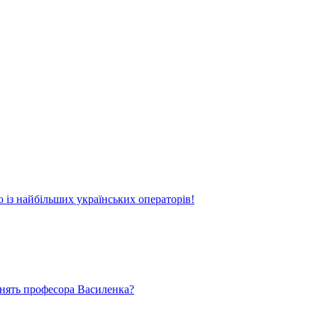
о із найбільших українських операторів!
ьнять професора Василенка?