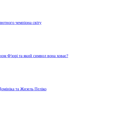
лютного чемпіона світу
ом Ф'юрі та який символ вона ховає?
омініка та Жизель Пеліко