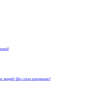
панії!
ли людей! Що стало причиною?