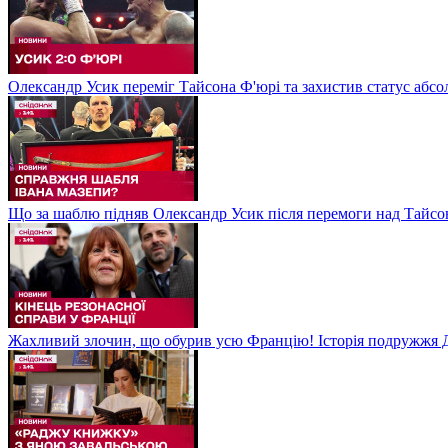
Олександр Усик переміг Тайсона Ф'юрі та захистив статус абсо
Що за шаблю підняв Олександр Усик після перемоги над Тайсон
Жахливий злочин, що обурив усю Францію! Історія подружжя Д