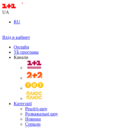
UA
RU
Вхід в кабінет
Онлайн
ТБ програма
Канали
Категорії
Реаліті-шоу
Розважальні шоу
Новини
Серіали